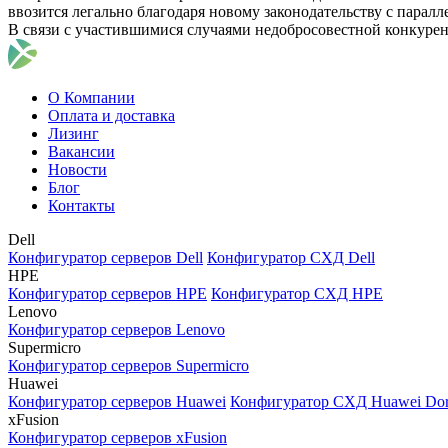
ввозится легально благодаря новому законодательству с парал
В связи с участившимися случаями недобросовестной конкуре
О Компании
Оплата и доставка
Лизинг
Вакансии
Новости
Блог
Контакты
Dell
Конфигуратор серверов Dell
Конфигуратор СХД Dell
HPE
Конфигуратор серверов HPE
Конфигуратор СХД HPE
Lenovo
Конфигуратор серверов Lenovo
Supermicro
Конфигуратор серверов Supermicro
Huawei
Конфигуратор серверов Huawei
Конфигуратор СХД Huawei Do
xFusion
Конфигуратор серверов xFusion