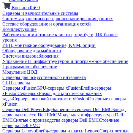
Корзина
0
₽
0
Серверы и вычислительные системы
Системы хранения и резервного копирования данных
Сетевое оборудование и организация сетей
Комплектующие
Рабочие станции, тонкие клиенты, ноутбуки, ПК бизнес
уровня
ИБП, монтажное оборудование, KVM, опции
Оборудование для майнинга
Системы видеонаблюдения
Управление IT-инфраструктурой и программное обеспечение
Программное обеспечение
Модульные ЦОД
Серверы для искусственного интеллекта
GPU серверы
Серверы xFusion
GPU-серверы xFusion
Блейд-серверы
xFusion
Серверы xFusion для критически важных
задач
Серверы высокой плотности xFusion
Стоечные серверы
xFusion
Серверы Dell PowerEdge
Башенные серверы Dell EMC
Блейд-
серверы и шасси Dell EMC
Модульная инфраструктура Dell
EMC
Снятые с производства серверы Dell EMC
Стоечные
серверы Dell EMC
Серверы Lenovo
Блейд-серверы и шасси Lenovo
Сверхплотные