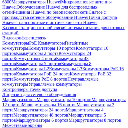
6800
Маршрутизаторы Huawei
Микроволновые антенны
Huawei
Оборудование Huawei для беспроводных
сетей
Решения Huawei по безопасности сети
Снятое с
производства сетевое оборудование Huawei
Точки доступа
Huawei
Транспортные и оптические сети Huawei
Базовые станции сотовой связи
Системы питания для сотовых
станций
Видеоконференцсвязь
Коммутаторы
PoE Коммутаторы
Гигабитные
коммутаторы
Коммутаторы 10 портов
Коммутаторы 16
портов
Коммутаторы 2 порта
Коммутаторы 24
порта
Коммутаторы 4 порта
Коммутаторы 48
портов
Коммутаторы 5 портов
Коммутаторы 8
портов
Коммутаторы L2
Коммутаторы L3
Коммутаторы PoE 16
портов
Коммутаторы PoE 24 порта
Коммутаторы PoE 32
порта
Коммутаторы PoE 8 портов
Неуправляемые
коммутаторы
Управляемые коммутаторы
Контроллеры точек доступа
Лицензии для сетевого оборудования
Маршрутизаторы
Маршрутизаторы 10 портов
Маршрутизаторы
12 портов
Маршрутизаторы 16 портов
Маршрутизаторы 2
порта
Маршрутизаторы 24 порта
Маршрутизаторы 4
порта
Маршрутизаторы 48 портов
Маршрутизаторы 5
портов
Маршрутизаторы 6 портов
Маршрутизаторы 8 портов
Межсетевые экраны