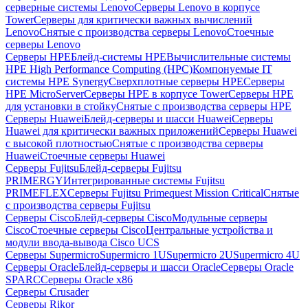
серверные системы Lenovo
Серверы Lenovo в корпусе
Tower
Серверы для критически важных вычислений
Lenovo
Снятые с производства серверы Lenovo
Стоечные
серверы Lenovo
Серверы HPE
Блейд-системы HPE
Вычислительные системы
HPE High Performance Computing (HPC)
Компонуемые IT
системы HPE Synergy
Сверхплотные серверы HPE
Серверы
HPE MicroServer
Серверы HPE в корпусе Tower
Серверы HPE
для установки в стойку
Снятые с производства серверы HPE
Серверы Huawei
Блейд-серверы и шасси Huawei
Серверы
Huawei для критически важных приложений
Серверы Huawei
с высокой плотностью
Снятые с производства серверы
Huawei
Стоечные серверы Huawei
Серверы Fujitsu
Блейд-серверы Fujitsu
PRIMERGY
Интегрированные системы Fujitsu
PRIMEFLEX
Серверы Fujitsu Primequest Mission Critical
Снятые
с производства серверы Fujitsu
Серверы Cisco
Блейд-серверы Cisco
Модульные серверы
Cisco
Стоечные серверы Cisco
Центральные устройства и
модули ввода-вывода Cisco UCS
Серверы Supermicro
Supermicro 1U
Supermicro 2U
Supermicro 4U
Серверы Oracle
Блейд-серверы и шасси Oracle
Серверы Oracle
SPARC
Серверы Oracle x86
Серверы Crusader
Серверы Rikor