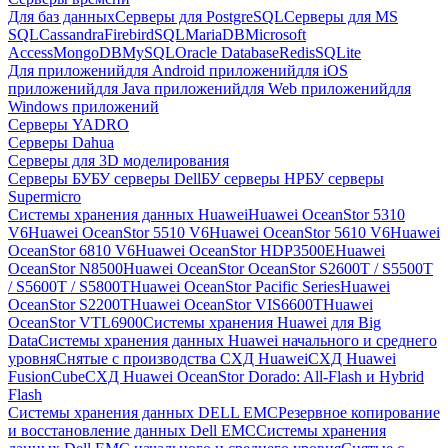
Для баз данных
Серверы для PostgreSQL
Серверы для MS
SQL
Cassandra
FirebirdSQL
MariaDB
Microsoft
Access
MongoDB
MySQL
Oracle Database
Redis
SQLite
Для приложений
для Android приложений
для iOS
приложений
для Java приложений
для Web приложений
для
Windows приложений
Серверы YADRO
Серверы Dahua
Серверы для 3D моделирования
Серверы БУ
БУ серверы Dell
БУ серверы HP
БУ серверы
Supermicro
Системы хранения данных Huawei
Huawei OceanStor 5310
V6
Huawei OceanStor 5510 V6
Huawei OceanStor 5610 V6
Huawei
OceanStor 6810 V6
Huawei OceanStor HDP3500E
Huawei
OceanStor N8500
Huawei OceanStor OceanStor S2600T / S5500T
/ S5600T / S5800T
Huawei OceanStor Pacific Series
Huawei
OceanStor S2200T
Huawei OceanStor VIS6600T
Huawei
OceanStor VTL6900
Системы хранения Huawei для Big
Data
Системы хранения данных Huawei начального и среднего
уровня
Снятые с производства СХД Huawei
СХД Huawei
FusionCube
СХД Huawei OceanStor Dorado: All-Flash и Hybrid
Flash
Системы хранения данных DELL EMC
Резервное копирование
и восстановление данных Dell EMC
Системы хранения