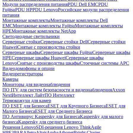
Модули распределения питания
PDU Dell EMC
PDU
Fujitsu
PDU HP
PDU Lenovo
Российские модули распределения
питания
Монтажные комплекты
Монтажные комплекты Dell
EMC
Монтажные комплекты Fujitsu
Монтажные комплекты
HPE
Монтажные комплекты NetApp
Светодиодные светильники
Серверные стойки
Серверные стойки Dell
Серверные стойки
Huawei
Снятые с производства стойки
Серверные шкафы
Серверные шкафы Fujitsu
Серверные шкафы
HPE
Серверные шкафы Huawei
Серверные шкафы
Lenovo
Снятые с производства шкафы
Стоечные системы APC
Видеодомофоны и опции
Видеорегистраторы
Камеры
Мониторы для видеонаблюдения
ПО ITV для систем безопасности и видеонаблюдения
Axxon
Next
Интеллект Лайт
ПО Интеллект
Термокожухи для камер
ПО ESET для Бизнеса
ESET для Крупного Бизнеса
ESET для
Малого Бизнеса
ESET для Среднего Бизнеса
ПО Антивирус Kaspersky для Бизнеса
Kaspersky для малого
бизнеса
Kaspersky для среднего бизнеса
Решения Lenovo
SDI-решения Lenovo ThinkAgile
HPE
3PAR
Alletra
Altair
Aruba
Athonet
Bright Cluster