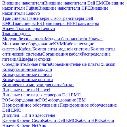
Внешние накопители
Внешние накопители Dell EMC
Внешние
накопители Fujitsu
Внешние накопители HPE
Внешние
накопители Lenovo
Трансиверы
Трансиверы Cisco
Трансиверы Dell
EMC
Трансиверы FS
Трансиверы HPE
Трансиверы
Huawei
Трансиверы Lenovo
Транспондеры
Модули безопасности
Модули безопасности Huawei
Монтажное оборудование
KVM
Кабеленесущие
системы
Кабель
Компоненты медной системы
Компоненты
оптической системы
Организация кабеля
Распределение
питания
Шкафы и стойки
Объединительные платы
Объединительные платы xFusion
Коммутационные модули
Коммутационные панели
Коммутационные розетки
Комплекты и модули для разработки
Лицевые панели Huawei
Лицевые панели для серверов Dell EMC
POS-оборудование
POS-оборудование IBM
Периферийное оборудование
Периферийное оборудование
Dell EMC
Дисплеи, ТВ и видеостены
Кабели
Кабели Cisco
Кабели Dell EMC
Кабели HPE
Кабели
Huawei
Кабели NetApp