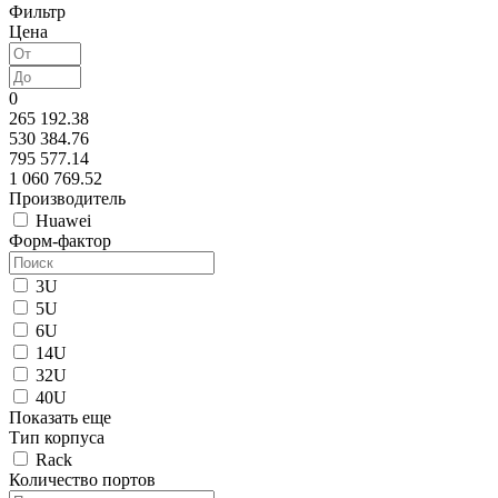
Фильтр
Цена
0
265 192.38
530 384.76
795 577.14
1 060 769.52
Производитель
Huawei
Форм-фактор
3U
5U
6U
14U
32U
40U
Показать еще
Тип корпуса
Rack
Количество портов