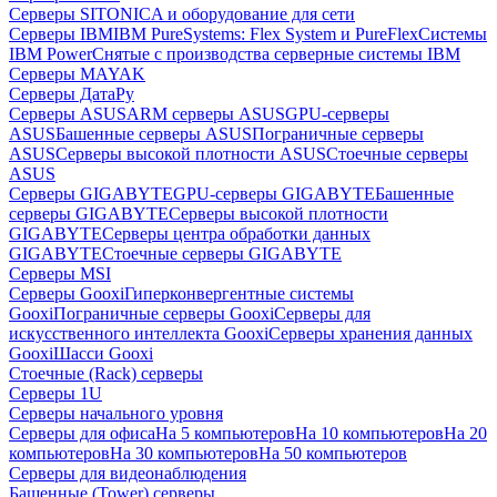
Серверы SITONICA и оборудование для сети
Серверы IBM
IBM PureSystems: Flex System и PureFlex
Системы
IBM Power
Снятые с производства серверные системы IBM
Серверы MAYAK
Серверы ДатаРу
Серверы ASUS
ARM серверы ASUS
GPU-серверы
ASUS
Башенные серверы ASUS
Пограничные серверы
ASUS
Серверы высокой плотности ASUS
Стоечные серверы
ASUS
Серверы GIGABYTE
GPU-серверы GIGABYTE
Башенные
серверы GIGABYTE
Серверы высокой плотности
GIGABYTE
Серверы центра обработки данных
GIGABYTE
Стоечные серверы GIGABYTE
Серверы MSI
Серверы Gooxi
Гиперконвергентные системы
Gooxi
Пограничные серверы Gooxi
Серверы для
искусственного интеллекта Gooxi
Серверы хранения данных
Gooxi
Шасси Gooxi
Стоечные (Rack) серверы
Серверы 1U
Серверы начального уровня
Серверы для офиса
На 5 компьютеров
На 10 компьютеров
На 20
компьютеров
На 30 компьютеров
На 50 компьютеров
Серверы для видеонаблюдения
Башенные (Tower) серверы