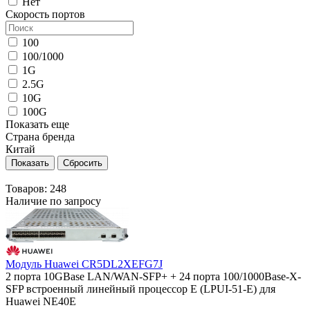
Нет
Скорость портов
100
100/1000
1G
2.5G
10G
100G
Показать еще
Страна бренда
Китай
Товаров:
248
Наличие по запросу
Модуль Huawei CR5DL2XEFG7J
2 порта 10GBase LAN/WAN-SFP+ + 24 порта 100/1000Base-X-
SFP встроенный линейный процессор E (LPUI-51-E) для
Huawei NE40E