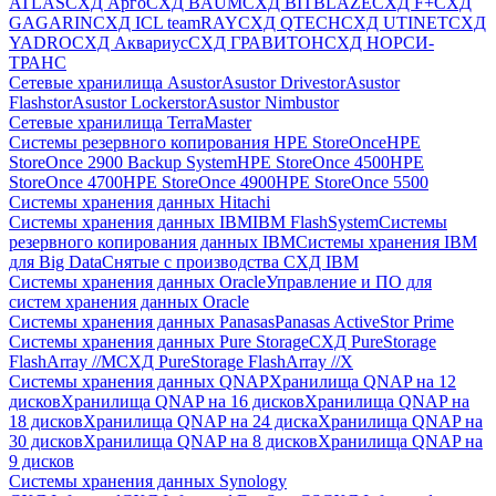
ATLAS
СХД Aрго
СХД BAUM
СХД BITBLAZE
СХД F+
СХД
GAGARIN
СХД ICL teamRAY
СХД QTECH
СХД UTINET
СХД
YADRO
СХД Аквариус
СХД ГРАВИТОН
СХД НОРСИ-
ТРАНС
Сетевые хранилища Asustor
Asustor Drivestor
Asustor
Flashstor
Asustor Lockerstor
Asustor Nimbustor
Сетевые хранилища TerraMaster
Системы резервного копирования HPE StoreOnce
HPE
StoreOnce 2900 Backup System
HPE StoreOnce 4500
HPE
StoreOnce 4700
HPE StoreOnce 4900
HPE StoreOnce 5500
Системы хранения данных Hitachi
Системы хранения данных IBM
IBM FlashSystem
Системы
резервного копирования данных IBM
Системы хранения IBM
для Big Data
Снятые с производства СХД IBM
Системы хранения данных Oracle
Управление и ПО для
систем хранения данных Oracle
Системы хранения данных Panasas
Panasas ActiveStor Prime
Системы хранения данных Pure Storage
СХД PureStorage
FlashArray //M
СХД PureStorage FlashArray //X
Системы хранения данных QNAP
Хранилища QNAP на 12
дисков
Хранилища QNAP на 16 дисков
Хранилища QNAP на
18 дисков
Хранилища QNAP на 24 диска
Хранилища QNAP на
30 дисков
Хранилища QNAP на 8 дисков
Хранилища QNAP на
9 дисков
Системы хранения данных Synology