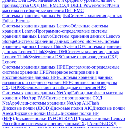
данных Dell EMC начального и среднего уровня
Снятые с
производства СХД Dell EMC
СХД DELL PowerProtect
Флеш-
массивы и гибридные решения Dell EMC
Системы хранения данных Fujitsu
Системы хранения данных
Fujitsu Eternus
Системы хранения данных Lenovo
Облачные системы
хранения Lenovo
Программно-определяемые системы
хранения данных Lenovo
Системы хранения данных Lenovo
Storage
Системы хранения данных Lenovo Storwize
Системы
хранения данных Lenovo ThinkSystem DE
Системы хранения
данных Lenovo ThinkSystem DM
Системы хранения данных
Lenovo ThinkSystem серии DS
Снятые с производства СХД
Lenovo
Системы хранения данных HPE
Программно-определяемые
системы хранения HPE
Резервное копирование и
восстановление данных HPE
Системы хранения данных
начального и среднего уровня HPE
Снятые с производства
СХД HPE
Флеш-массивы и гибридные решения HPE
Cистемы хранения данных NetApp
Гибридные флеш массивы
хранения NetApp FAS
Снятые с производства СХД
NetApp
Флеш-системы хранения NetApp All-Flash
Дисковые полки (JBOD)
Дисковые полки AIC
Дисковые полки
Areca
Дисковые полки DELL
Дисковые полки HP
(HPE)
Дисковые полки INFORTREND
Дисковые полки Lenovo
Российские системы хранения данных
СХД AeroDisk
СХД