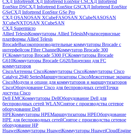
СХД Infortrend
СХД Infortrend EonStor CS
СХД Infortrend
EonStor DS
СХД Infortrend EonStor GS
СХД Infortrend EonStor
GSe
СХД Infortrend EonStor GSe Pro
СХД QSAN
QSAN XCubeFAS
QSAN XCubeNAS
QSAN
XCubeNXT
QSAN XCubeSAN
СХД Supermicro
Allied Telesis
Коммутаторы Allied Telesis
Мультисервисные
платформы Allied Telesis
Brocade
Высокопроизводительные коммутаторы Brocade с
интерфейсом Fibre Channel
Коммутатор Brocade 300
FC
Коммутатор Brocade 5300 FC
Коммутаторы Brocade
G610
Коммутаторы Brocade G620
Лицензии для FC
коммутаторов
Cisco
Антенны Cisco
Коммутаторы Cisco
Коммутаторы Cisco
Catalyst 2940 Series
Маршрутизаторы Cisco
Межсетевые экраны
Cisco
Модули и опции для коммутаторов и маршрутизаторов
Cisco
Оборудование Cisco для беспроводных сетей
Точки
доступа Cisco
Dell EMC
Коммутаторы Dell
Оборудование Dell для
беспроводных сетей WLAN
Снятое с производства сетевое
оборудование Dell
HPE
Коммутаторы HPE
Маршрутизаторы HPE
Оборудование
HPE для беспроводных сетей
Снятое с производства сетевое
оборудование HP
Huawei
Коммутаторы Huawei
Коммутаторы HuaweiCloudEngine