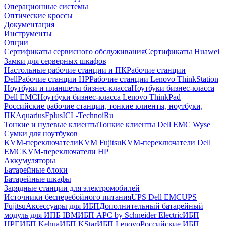
Операционные системы
Оптические кроссы
Документация
Инструменты
Опции
Сертификаты сервисного обслуживания
Сертификаты Huawei
Замки для серверных шкафов
Настольные рабочие станции и ПК
Рабочие станции
Dell
Рабочие станции HP
Рабочие станции Lenovo ThinkStation
Ноутбуки и планшеты бизнес-класса
Ноутбуки бизнес-класса
Dell EMC
Ноутбуки бизнес-класса Lenovo ThinkPad
Российские рабочие станции, тонкие клиенты, ноутбуки,
ПК
Aquarius
Fplus
ICL-Techno
iRu
Тонкие и нулевые клиенты
Тонкие клиенты Dell EMC Wyse
Сумки для ноутбуков
KVM-переключатели
KVM Fujitsu
KVM-переключатели Dell
EMC
KVM-переключатели HP
Аккумуляторы
Батарейные блоки
Батарейные шкафы
Зарядные станции для электромобилей
Источники бесперебойного питания
UPS Dell EMC
UPS
Fujitsu
Аксессуары для ИБП
Дополнительный батарейный
модуль для ИПБ IBM
ИБП APC by Schneider Electric
ИБП
HPE
ИБП Kehua
ИБП KStar
ИБП Lenovo
Российские ИБП