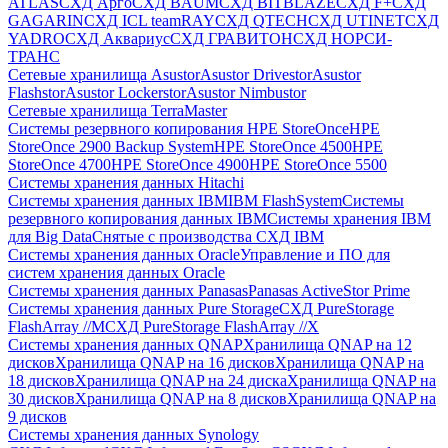
ATLAS
СХД Aрго
СХД BAUM
СХД BITBLAZE
СХД F+
СХД
GAGARIN
СХД ICL teamRAY
СХД QTECH
СХД UTINET
СХД
YADRO
СХД Аквариус
СХД ГРАВИТОН
СХД НОРСИ-
ТРАНС
Сетевые хранилища Asustor
Asustor Drivestor
Asustor
Flashstor
Asustor Lockerstor
Asustor Nimbustor
Сетевые хранилища TerraMaster
Системы резервного копирования HPE StoreOnce
HPE
StoreOnce 2900 Backup System
HPE StoreOnce 4500
HPE
StoreOnce 4700
HPE StoreOnce 4900
HPE StoreOnce 5500
Системы хранения данных Hitachi
Системы хранения данных IBM
IBM FlashSystem
Системы
резервного копирования данных IBM
Системы хранения IBM
для Big Data
Снятые с производства СХД IBM
Системы хранения данных Oracle
Управление и ПО для
систем хранения данных Oracle
Системы хранения данных Panasas
Panasas ActiveStor Prime
Системы хранения данных Pure Storage
СХД PureStorage
FlashArray //M
СХД PureStorage FlashArray //X
Системы хранения данных QNAP
Хранилища QNAP на 12
дисков
Хранилища QNAP на 16 дисков
Хранилища QNAP на
18 дисков
Хранилища QNAP на 24 диска
Хранилища QNAP на
30 дисков
Хранилища QNAP на 8 дисков
Хранилища QNAP на
9 дисков
Системы хранения данных Synology