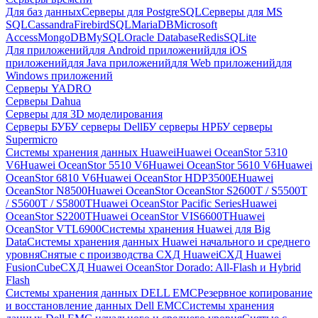
Для баз данных
Серверы для PostgreSQL
Серверы для MS
SQL
Cassandra
FirebirdSQL
MariaDB
Microsoft
Access
MongoDB
MySQL
Oracle Database
Redis
SQLite
Для приложений
для Android приложений
для iOS
приложений
для Java приложений
для Web приложений
для
Windows приложений
Серверы YADRO
Серверы Dahua
Серверы для 3D моделирования
Серверы БУ
БУ серверы Dell
БУ серверы HP
БУ серверы
Supermicro
Системы хранения данных Huawei
Huawei OceanStor 5310
V6
Huawei OceanStor 5510 V6
Huawei OceanStor 5610 V6
Huawei
OceanStor 6810 V6
Huawei OceanStor HDP3500E
Huawei
OceanStor N8500
Huawei OceanStor OceanStor S2600T / S5500T
/ S5600T / S5800T
Huawei OceanStor Pacific Series
Huawei
OceanStor S2200T
Huawei OceanStor VIS6600T
Huawei
OceanStor VTL6900
Системы хранения Huawei для Big
Data
Системы хранения данных Huawei начального и среднего
уровня
Снятые с производства СХД Huawei
СХД Huawei
FusionCube
СХД Huawei OceanStor Dorado: All-Flash и Hybrid
Flash
Системы хранения данных DELL EMC
Резервное копирование
и восстановление данных Dell EMC
Системы хранения