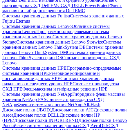
данных Dell EMC начального и среднего уровня
Снятые с
производства СХД Dell EMC
СХД DELL PowerProtect
Флеш-
массивы и гибридные решения Dell EMC
Системы хранения данных Fujitsu
Системы хранения данных
Fujitsu Eternus
Системы хранения данных Lenovo
Облачные системы
хранения Lenovo
Программно-определяемые системы
хранения данных Lenovo
Системы хранения данных Lenovo
Storage
Системы хранения данных Lenovo Storwize
Системы
хранения данных Lenovo ThinkSystem DE
Системы хранения
данных Lenovo ThinkSystem DM
Системы хранения данных
Lenovo ThinkSystem серии DS
Снятые с производства СХД
Lenovo
Системы хранения данных HPE
Программно-определяемые
системы хранения HPE
Резервное копирование и
восстановление данных HPE
Системы хранения данных
начального и среднего уровня HPE
Снятые с производства
СХД HPE
Флеш-массивы и гибридные решения HPE
Cистемы хранения данных NetApp
Гибридные флеш массивы
хранения NetApp FAS
Снятые с производства СХД
NetApp
Флеш-системы хранения NetApp All-Flash
Дисковые полки (JBOD)
Дисковые полки AIC
Дисковые полки
Areca
Дисковые полки DELL
Дисковые полки HP
(HPE)
Дисковые полки INFORTREND
Дисковые полки Lenovo
Российские системы хранения данных
СХД AeroDisk
СХД