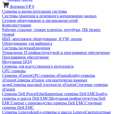
Корзина
0
₽
0
Серверы и вычислительные системы
Системы хранения и резервного копирования данных
Сетевое оборудование и организация сетей
Комплектующие
Рабочие станции, тонкие клиенты, ноутбуки, ПК бизнес
уровня
ИБП, монтажное оборудование, KVM, опции
Оборудование для майнинга
Системы видеонаблюдения
Управление IT-инфраструктурой и программное обеспечение
Программное обеспечение
Модульные ЦОД
Серверы для искусственного интеллекта
GPU серверы
Серверы xFusion
GPU-серверы xFusion
Блейд-серверы
xFusion
Серверы xFusion для критически важных
задач
Серверы высокой плотности xFusion
Стоечные серверы
xFusion
Серверы Dell PowerEdge
Башенные серверы Dell EMC
Блейд-
серверы и шасси Dell EMC
Модульная инфраструктура Dell
EMC
Снятые с производства серверы Dell EMC
Стоечные
серверы Dell EMC
Серверы Lenovo
Блейд-серверы и шасси Lenovo
Сверхплотные