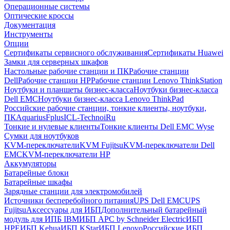
Операционные системы
Оптические кроссы
Документация
Инструменты
Опции
Сертификаты сервисного обслуживания
Сертификаты Huawei
Замки для серверных шкафов
Настольные рабочие станции и ПК
Рабочие станции
Dell
Рабочие станции HP
Рабочие станции Lenovo ThinkStation
Ноутбуки и планшеты бизнес-класса
Ноутбуки бизнес-класса
Dell EMC
Ноутбуки бизнес-класса Lenovo ThinkPad
Российские рабочие станции, тонкие клиенты, ноутбуки,
ПК
Aquarius
Fplus
ICL-Techno
iRu
Тонкие и нулевые клиенты
Тонкие клиенты Dell EMC Wyse
Сумки для ноутбуков
KVM-переключатели
KVM Fujitsu
KVM-переключатели Dell
EMC
KVM-переключатели HP
Аккумуляторы
Батарейные блоки
Батарейные шкафы
Зарядные станции для электромобилей
Источники бесперебойного питания
UPS Dell EMC
UPS
Fujitsu
Аксессуары для ИБП
Дополнительный батарейный
модуль для ИПБ IBM
ИБП APC by Schneider Electric
ИБП
HPE
ИБП Kehua
ИБП KStar
ИБП Lenovo
Российские ИБП