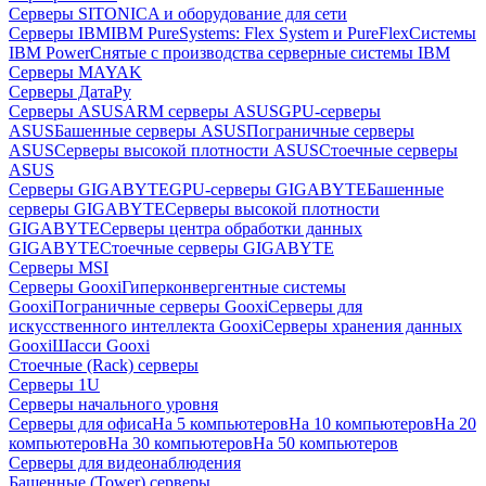
Серверы SITONICA и оборудование для сети
Серверы IBM
IBM PureSystems: Flex System и PureFlex
Системы
IBM Power
Снятые с производства серверные системы IBM
Серверы MAYAK
Серверы ДатаРу
Серверы ASUS
ARM серверы ASUS
GPU-серверы
ASUS
Башенные серверы ASUS
Пограничные серверы
ASUS
Серверы высокой плотности ASUS
Стоечные серверы
ASUS
Серверы GIGABYTE
GPU-серверы GIGABYTE
Башенные
серверы GIGABYTE
Серверы высокой плотности
GIGABYTE
Серверы центра обработки данных
GIGABYTE
Стоечные серверы GIGABYTE
Серверы MSI
Серверы Gooxi
Гиперконвергентные системы
Gooxi
Пограничные серверы Gooxi
Серверы для
искусственного интеллекта Gooxi
Серверы хранения данных
Gooxi
Шасси Gooxi
Стоечные (Rack) серверы
Серверы 1U
Серверы начального уровня
Серверы для офиса
На 5 компьютеров
На 10 компьютеров
На 20
компьютеров
На 30 компьютеров
На 50 компьютеров
Серверы для видеонаблюдения
Башенные (Tower) серверы