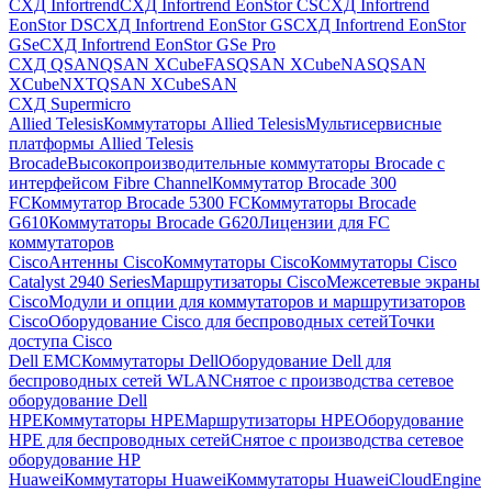
СХД Infortrend
СХД Infortrend EonStor CS
СХД Infortrend
EonStor DS
СХД Infortrend EonStor GS
СХД Infortrend EonStor
GSe
СХД Infortrend EonStor GSe Pro
СХД QSAN
QSAN XCubeFAS
QSAN XCubeNAS
QSAN
XCubeNXT
QSAN XCubeSAN
СХД Supermicro
Allied Telesis
Коммутаторы Allied Telesis
Мультисервисные
платформы Allied Telesis
Brocade
Высокопроизводительные коммутаторы Brocade с
интерфейсом Fibre Channel
Коммутатор Brocade 300
FC
Коммутатор Brocade 5300 FC
Коммутаторы Brocade
G610
Коммутаторы Brocade G620
Лицензии для FC
коммутаторов
Cisco
Антенны Cisco
Коммутаторы Cisco
Коммутаторы Cisco
Catalyst 2940 Series
Маршрутизаторы Cisco
Межсетевые экраны
Cisco
Модули и опции для коммутаторов и маршрутизаторов
Cisco
Оборудование Cisco для беспроводных сетей
Точки
доступа Cisco
Dell EMC
Коммутаторы Dell
Оборудование Dell для
беспроводных сетей WLAN
Снятое с производства сетевое
оборудование Dell
HPE
Коммутаторы HPE
Маршрутизаторы HPE
Оборудование
HPE для беспроводных сетей
Снятое с производства сетевое
оборудование HP
Huawei
Коммутаторы Huawei
Коммутаторы HuaweiCloudEngine