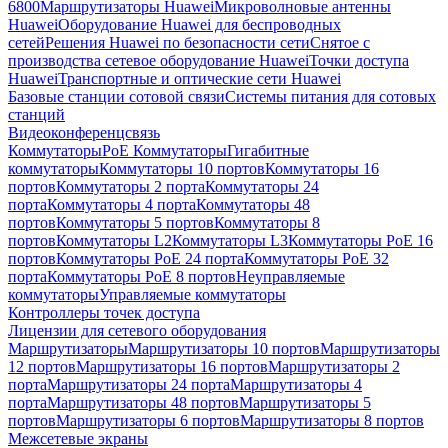
6800
Маршрутизаторы Huawei
Микроволновые антенны
Huawei
Оборудование Huawei для беспроводных
сетей
Решения Huawei по безопасности сети
Снятое с
производства сетевое оборудование Huawei
Точки доступа
Huawei
Транспортные и оптические сети Huawei
Базовые станции сотовой связи
Системы питания для сотовых
станций
Видеоконференцсвязь
Коммутаторы
PoE Коммутаторы
Гигабитные
коммутаторы
Коммутаторы 10 портов
Коммутаторы 16
портов
Коммутаторы 2 порта
Коммутаторы 24
порта
Коммутаторы 4 порта
Коммутаторы 48
портов
Коммутаторы 5 портов
Коммутаторы 8
портов
Коммутаторы L2
Коммутаторы L3
Коммутаторы PoE 16
портов
Коммутаторы PoE 24 порта
Коммутаторы PoE 32
порта
Коммутаторы PoE 8 портов
Неуправляемые
коммутаторы
Управляемые коммутаторы
Контроллеры точек доступа
Лицензии для сетевого оборудования
Маршрутизаторы
Маршрутизаторы 10 портов
Маршрутизаторы
12 портов
Маршрутизаторы 16 портов
Маршрутизаторы 2
порта
Маршрутизаторы 24 порта
Маршрутизаторы 4
порта
Маршрутизаторы 48 портов
Маршрутизаторы 5
портов
Маршрутизаторы 6 портов
Маршрутизаторы 8 портов
Межсетевые экраны