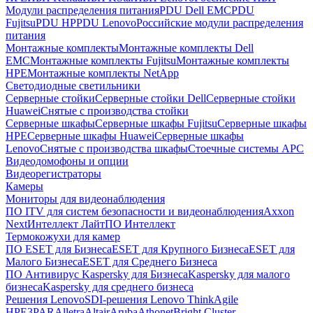
Модули распределения питания
PDU Dell EMC
PDU
Fujitsu
PDU HP
PDU Lenovo
Российские модули распределения
питания
Монтажные комплекты
Монтажные комплекты Dell
EMC
Монтажные комплекты Fujitsu
Монтажные комплекты
HPE
Монтажные комплекты NetApp
Светодиодные светильники
Серверные стойки
Серверные стойки Dell
Серверные стойки
Huawei
Снятые с производства стойки
Серверные шкафы
Серверные шкафы Fujitsu
Серверные шкафы
HPE
Серверные шкафы Huawei
Серверные шкафы
Lenovo
Снятые с производства шкафы
Стоечные системы APC
Видеодомофоны и опции
Видеорегистраторы
Камеры
Мониторы для видеонаблюдения
ПО ITV для систем безопасности и видеонаблюдения
Axxon
Next
Интеллект Лайт
ПО Интеллект
Термокожухи для камер
ПО ESET для Бизнеса
ESET для Крупного Бизнеса
ESET для
Малого Бизнеса
ESET для Среднего Бизнеса
ПО Антивирус Kaspersky для Бизнеса
Kaspersky для малого
бизнеса
Kaspersky для среднего бизнеса
Решения Lenovo
SDI-решения Lenovo ThinkAgile
HPE
3PAR
Alletra
Altair
Aruba
Athonet
Bright Cluster