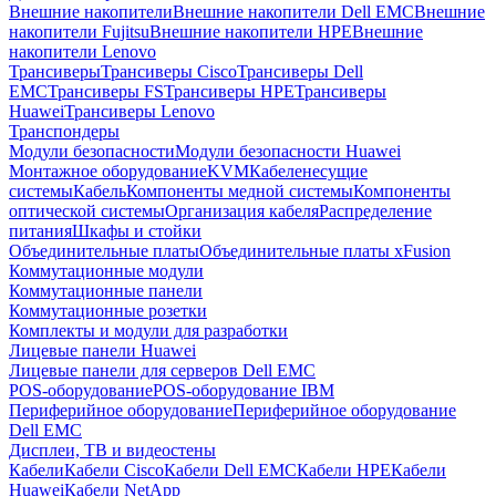
Внешние накопители
Внешние накопители Dell EMC
Внешние
накопители Fujitsu
Внешние накопители HPE
Внешние
накопители Lenovo
Трансиверы
Трансиверы Cisco
Трансиверы Dell
EMC
Трансиверы FS
Трансиверы HPE
Трансиверы
Huawei
Трансиверы Lenovo
Транспондеры
Модули безопасности
Модули безопасности Huawei
Монтажное оборудование
KVM
Кабеленесущие
системы
Кабель
Компоненты медной системы
Компоненты
оптической системы
Организация кабеля
Распределение
питания
Шкафы и стойки
Объединительные платы
Объединительные платы xFusion
Коммутационные модули
Коммутационные панели
Коммутационные розетки
Комплекты и модули для разработки
Лицевые панели Huawei
Лицевые панели для серверов Dell EMC
POS-оборудование
POS-оборудование IBM
Периферийное оборудование
Периферийное оборудование
Dell EMC
Дисплеи, ТВ и видеостены
Кабели
Кабели Cisco
Кабели Dell EMC
Кабели HPE
Кабели
Huawei
Кабели NetApp