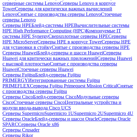
серверные системы Lenovo
Серверы Lenovo в корпусе
Tower
Серверы для критически важных вычислений
Lenovo
Снятые с производства серверы Lenovo
Стоечные
серверы Lenovo
Серверы HPE
Блейд-системы HPE
Вычислительные системы
HPE High Performance Computing (HPC)
Компонуемые IT
системы HPE Synergy
Сверхплотные серверы HPE
Серверы
HPE MicroServer
Серверы HPE в корпусе Tower
Серверы HPE
для установки в стойку
Снятые с производства серверы HPE
Серверы Huawei
Блейд-серверы и шасси Huawei
Серверы
Huawei для критически важных приложений
Серверы Huawei
с высокой плотностью
Снятые с производства серверы
Huawei
Стоечные серверы Huawei
Серверы Fujitsu
Блейд-серверы Fujitsu
PRIMERGY
Интегрированные системы Fujitsu
PRIMEFLEX
Серверы Fujitsu Primequest Mission Critical
Снятые
с производства серверы Fujitsu
Серверы Cisco
Блейд-серверы Cisco
Модульные серверы
Cisco
Стоечные серверы Cisco
Центральные устройства и
модули ввода-вывода Cisco UCS
Серверы Supermicro
Supermicro 1U
Supermicro 2U
Supermicro 4U
Серверы Oracle
Блейд-серверы и шасси Oracle
Серверы Oracle
SPARC
Серверы Oracle x86
Серверы Crusader
Серверы Rikor