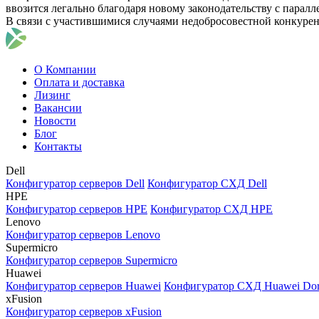
ввозится легально благодаря новому законодательству с парал
В связи с участившимися случаями недобросовестной конкуре
О Компании
Оплата и доставка
Лизинг
Вакансии
Новости
Блог
Контакты
Dell
Конфигуратор серверов Dell
Конфигуратор СХД Dell
HPE
Конфигуратор серверов HPE
Конфигуратор СХД HPE
Lenovo
Конфигуратор серверов Lenovo
Supermicro
Конфигуратор серверов Supermicro
Huawei
Конфигуратор серверов Huawei
Конфигуратор СХД Huawei Do
xFusion
Конфигуратор серверов xFusion