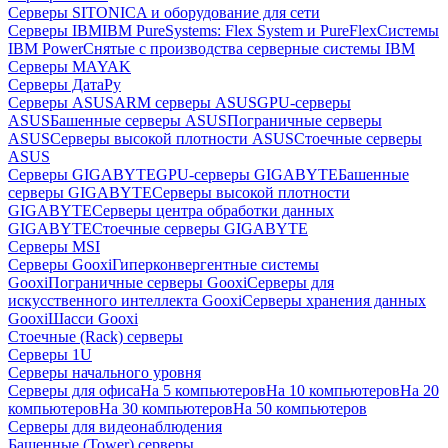
Серверы SITONICA и оборудование для сети
Серверы IBM
IBM PureSystems: Flex System и PureFlex
Системы
IBM Power
Снятые с производства серверные системы IBM
Серверы MAYAK
Серверы ДатаРу
Серверы ASUS
ARM серверы ASUS
GPU-серверы
ASUS
Башенные серверы ASUS
Пограничные серверы
ASUS
Серверы высокой плотности ASUS
Стоечные серверы
ASUS
Серверы GIGABYTE
GPU-серверы GIGABYTE
Башенные
серверы GIGABYTE
Серверы высокой плотности
GIGABYTE
Серверы центра обработки данных
GIGABYTE
Стоечные серверы GIGABYTE
Серверы MSI
Серверы Gooxi
Гиперконвергентные системы
Gooxi
Пограничные серверы Gooxi
Серверы для
искусственного интеллекта Gooxi
Серверы хранения данных
Gooxi
Шасси Gooxi
Стоечные (Rack) серверы
Серверы 1U
Серверы начального уровня
Серверы для офиса
На 5 компьютеров
На 10 компьютеров
На 20
компьютеров
На 30 компьютеров
На 50 компьютеров
Серверы для видеонаблюдения
Башенные (Tower) серверы