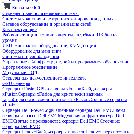
Корзина
0
₽
0
Серверы и вычислительные системы
Системы хранения и резервного копирования данных
Сетевое оборудование и организация сетей
Комплектующие
Рабочие станции, тонкие клиенты, ноутбуки, ПК бизнес
уровня
ИБП, монтажное оборудование, KVM, опции
Оборудование для майнинга
Системы видеонаблюдения
Управление IT-инфраструктурой и программное обеспечение
Программное обеспечение
Модульные ЦОД
Серверы для искусственного интеллекта
GPU серверы
Серверы xFusion
GPU-серверы xFusion
Блейд-серверы
xFusion
Серверы xFusion для критически важных
задач
Серверы высокой плотности xFusion
Стоечные серверы
xFusion
Серверы Dell PowerEdge
Башенные серверы Dell EMC
Блейд-
серверы и шасси Dell EMC
Модульная инфраструктура Dell
EMC
Снятые с производства серверы Dell EMC
Стоечные
серверы Dell EMC
Серверы Lenovo
Блейд-серверы и шасси Lenovo
Сверхплотные