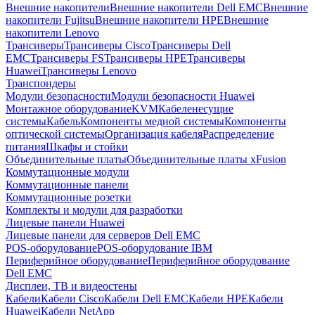
Внешние накопители
Внешние накопители Dell EMC
Внешние
накопители Fujitsu
Внешние накопители HPE
Внешние
накопители Lenovo
Трансиверы
Трансиверы Cisco
Трансиверы Dell
EMC
Трансиверы FS
Трансиверы HPE
Трансиверы
Huawei
Трансиверы Lenovo
Транспондеры
Модули безопасности
Модули безопасности Huawei
Монтажное оборудование
KVM
Кабеленесущие
системы
Кабель
Компоненты медной системы
Компоненты
оптической системы
Организация кабеля
Распределение
питания
Шкафы и стойки
Объединительные платы
Объединительные платы xFusion
Коммутационные модули
Коммутационные панели
Коммутационные розетки
Комплекты и модули для разработки
Лицевые панели Huawei
Лицевые панели для серверов Dell EMC
POS-оборудование
POS-оборудование IBM
Периферийное оборудование
Периферийное оборудование
Dell EMC
Дисплеи, ТВ и видеостены
Кабели
Кабели Cisco
Кабели Dell EMC
Кабели HPE
Кабели
Huawei
Кабели NetApp