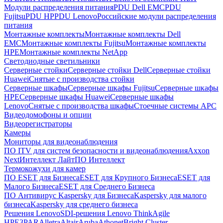
Модули распределения питания
PDU Dell EMC
PDU
Fujitsu
PDU HP
PDU Lenovo
Российские модули распределения
питания
Монтажные комплекты
Монтажные комплекты Dell
EMC
Монтажные комплекты Fujitsu
Монтажные комплекты
HPE
Монтажные комплекты NetApp
Светодиодные светильники
Серверные стойки
Серверные стойки Dell
Серверные стойки
Huawei
Снятые с производства стойки
Серверные шкафы
Серверные шкафы Fujitsu
Серверные шкафы
HPE
Серверные шкафы Huawei
Серверные шкафы
Lenovo
Снятые с производства шкафы
Стоечные системы APC
Видеодомофоны и опции
Видеорегистраторы
Камеры
Мониторы для видеонаблюдения
ПО ITV для систем безопасности и видеонаблюдения
Axxon
Next
Интеллект Лайт
ПО Интеллект
Термокожухи для камер
ПО ESET для Бизнеса
ESET для Крупного Бизнеса
ESET для
Малого Бизнеса
ESET для Среднего Бизнеса
ПО Антивирус Kaspersky для Бизнеса
Kaspersky для малого
бизнеса
Kaspersky для среднего бизнеса
Решения Lenovo
SDI-решения Lenovo ThinkAgile
HPE
3PAR
Alletra
Altair
Aruba
Athonet
Bright Cluster