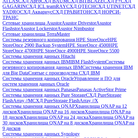
ATLAS
СХД Aрго
СХД BAUM
СХД BITBLAZE
СХД F+
СХД
GAGARIN
СХД ICL teamRAY
СХД QTECH
СХД UTINET
СХД
YADRO
СХД Аквариус
СХД ГРАВИТОН
СХД НОРСИ-
ТРАНС
Сетевые хранилища Asustor
Asustor Drivestor
Asustor
Flashstor
Asustor Lockerstor
Asustor Nimbustor
Сетевые хранилища TerraMaster
Системы резервного копирования HPE StoreOnce
HPE
StoreOnce 2900 Backup System
HPE StoreOnce 4500
HPE
StoreOnce 4700
HPE StoreOnce 4900
HPE StoreOnce 5500
Системы хранения данных Hitachi
Системы хранения данных IBM
IBM FlashSystem
Системы
резервного копирования данных IBM
Системы хранения IBM
для Big Data
Снятые с производства СХД IBM
Системы хранения данных Oracle
Управление и ПО для
систем хранения данных Oracle
Системы хранения данных Panasas
Panasas ActiveStor Prime
Системы хранения данных Pure Storage
СХД PureStorage
FlashArray //M
СХД PureStorage FlashArray //X
Системы хранения данных QNAP
Хранилища QNAP на 12
дисков
Хранилища QNAP на 16 дисков
Хранилища QNAP на
18 дисков
Хранилища QNAP на 24 диска
Хранилища QNAP на
30 дисков
Хранилища QNAP на 8 дисков
Хранилища QNAP на
9 дисков
Системы хранения данных Synology