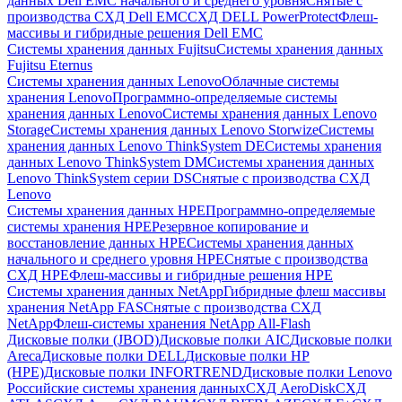
данных Dell EMC начального и среднего уровня
Снятые с
производства СХД Dell EMC
СХД DELL PowerProtect
Флеш-
массивы и гибридные решения Dell EMC
Системы хранения данных Fujitsu
Системы хранения данных
Fujitsu Eternus
Системы хранения данных Lenovo
Облачные системы
хранения Lenovo
Программно-определяемые системы
хранения данных Lenovo
Системы хранения данных Lenovo
Storage
Системы хранения данных Lenovo Storwize
Системы
хранения данных Lenovo ThinkSystem DE
Системы хранения
данных Lenovo ThinkSystem DM
Системы хранения данных
Lenovo ThinkSystem серии DS
Снятые с производства СХД
Lenovo
Системы хранения данных HPE
Программно-определяемые
системы хранения HPE
Резервное копирование и
восстановление данных HPE
Системы хранения данных
начального и среднего уровня HPE
Снятые с производства
СХД HPE
Флеш-массивы и гибридные решения HPE
Cистемы хранения данных NetApp
Гибридные флеш массивы
хранения NetApp FAS
Снятые с производства СХД
NetApp
Флеш-системы хранения NetApp All-Flash
Дисковые полки (JBOD)
Дисковые полки AIC
Дисковые полки
Areca
Дисковые полки DELL
Дисковые полки HP
(HPE)
Дисковые полки INFORTREND
Дисковые полки Lenovo
Российские системы хранения данных
СХД AeroDisk
СХД