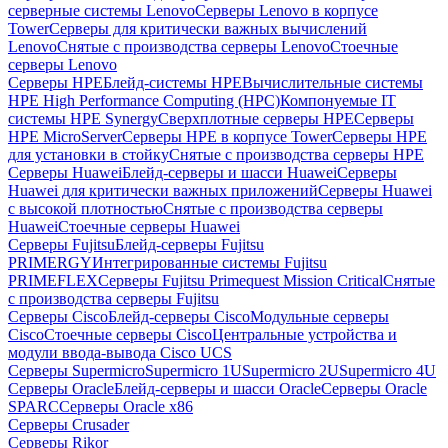
серверные системы Lenovo
Серверы Lenovo в корпусе
Tower
Серверы для критически важных вычислений
Lenovo
Снятые с производства серверы Lenovo
Стоечные
серверы Lenovo
Серверы HPE
Блейд-системы HPE
Вычислительные системы
HPE High Performance Computing (HPC)
Компонуемые IT
системы HPE Synergy
Сверхплотные серверы HPE
Серверы
HPE MicroServer
Серверы HPE в корпусе Tower
Серверы HPE
для установки в стойку
Снятые с производства серверы HPE
Серверы Huawei
Блейд-серверы и шасси Huawei
Серверы
Huawei для критически важных приложений
Серверы Huawei
с высокой плотностью
Снятые с производства серверы
Huawei
Стоечные серверы Huawei
Серверы Fujitsu
Блейд-серверы Fujitsu
PRIMERGY
Интегрированные системы Fujitsu
PRIMEFLEX
Серверы Fujitsu Primequest Mission Critical
Снятые
с производства серверы Fujitsu
Серверы Cisco
Блейд-серверы Cisco
Модульные серверы
Cisco
Стоечные серверы Cisco
Центральные устройства и
модули ввода-вывода Cisco UCS
Серверы Supermicro
Supermicro 1U
Supermicro 2U
Supermicro 4U
Серверы Oracle
Блейд-серверы и шасси Oracle
Серверы Oracle
SPARC
Серверы Oracle x86
Серверы Crusader
Серверы Rikor