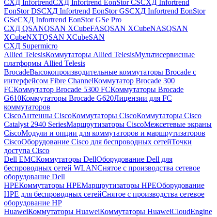
СХД Infortrend
СХД Infortrend EonStor CS
СХД Infortrend
EonStor DS
СХД Infortrend EonStor GS
СХД Infortrend EonStor
GSe
СХД Infortrend EonStor GSe Pro
СХД QSAN
QSAN XCubeFAS
QSAN XCubeNAS
QSAN
XCubeNXT
QSAN XCubeSAN
СХД Supermicro
Allied Telesis
Коммутаторы Allied Telesis
Мультисервисные
платформы Allied Telesis
Brocade
Высокопроизводительные коммутаторы Brocade с
интерфейсом Fibre Channel
Коммутатор Brocade 300
FC
Коммутатор Brocade 5300 FC
Коммутаторы Brocade
G610
Коммутаторы Brocade G620
Лицензии для FC
коммутаторов
Cisco
Антенны Cisco
Коммутаторы Cisco
Коммутаторы Cisco
Catalyst 2940 Series
Маршрутизаторы Cisco
Межсетевые экраны
Cisco
Модули и опции для коммутаторов и маршрутизаторов
Cisco
Оборудование Cisco для беспроводных сетей
Точки
доступа Cisco
Dell EMC
Коммутаторы Dell
Оборудование Dell для
беспроводных сетей WLAN
Снятое с производства сетевое
оборудование Dell
HPE
Коммутаторы HPE
Маршрутизаторы HPE
Оборудование
HPE для беспроводных сетей
Снятое с производства сетевое
оборудование HP
Huawei
Коммутаторы Huawei
Коммутаторы HuaweiCloudEngine