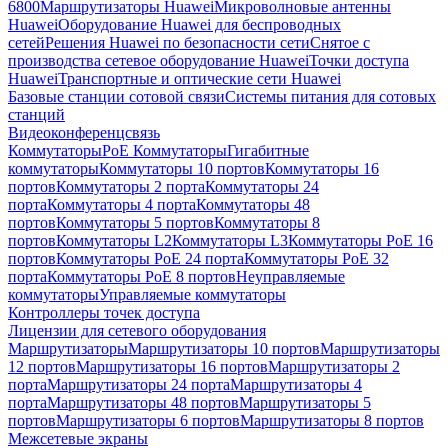
6800
Маршрутизаторы Huawei
Микроволновые антенны
Huawei
Оборудование Huawei для беспроводных
сетей
Решения Huawei по безопасности сети
Снятое с
производства сетевое оборудование Huawei
Точки доступа
Huawei
Транспортные и оптические сети Huawei
Базовые станции сотовой связи
Системы питания для сотовых
станций
Видеоконференцсвязь
Коммутаторы
PoE Коммутаторы
Гигабитные
коммутаторы
Коммутаторы 10 портов
Коммутаторы 16
портов
Коммутаторы 2 порта
Коммутаторы 24
порта
Коммутаторы 4 порта
Коммутаторы 48
портов
Коммутаторы 5 портов
Коммутаторы 8
портов
Коммутаторы L2
Коммутаторы L3
Коммутаторы PoE 16
портов
Коммутаторы PoE 24 порта
Коммутаторы PoE 32
порта
Коммутаторы PoE 8 портов
Неуправляемые
коммутаторы
Управляемые коммутаторы
Контроллеры точек доступа
Лицензии для сетевого оборудования
Маршрутизаторы
Маршрутизаторы 10 портов
Маршрутизаторы
12 портов
Маршрутизаторы 16 портов
Маршрутизаторы 2
порта
Маршрутизаторы 24 порта
Маршрутизаторы 4
порта
Маршрутизаторы 48 портов
Маршрутизаторы 5
портов
Маршрутизаторы 6 портов
Маршрутизаторы 8 портов
Межсетевые экраны