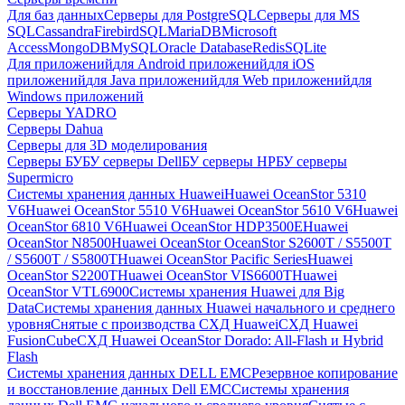
Для баз данных
Серверы для PostgreSQL
Серверы для MS
SQL
Cassandra
FirebirdSQL
MariaDB
Microsoft
Access
MongoDB
MySQL
Oracle Database
Redis
SQLite
Для приложений
для Android приложений
для iOS
приложений
для Java приложений
для Web приложений
для
Windows приложений
Серверы YADRO
Серверы Dahua
Серверы для 3D моделирования
Серверы БУ
БУ серверы Dell
БУ серверы HP
БУ серверы
Supermicro
Системы хранения данных Huawei
Huawei OceanStor 5310
V6
Huawei OceanStor 5510 V6
Huawei OceanStor 5610 V6
Huawei
OceanStor 6810 V6
Huawei OceanStor HDP3500E
Huawei
OceanStor N8500
Huawei OceanStor OceanStor S2600T / S5500T
/ S5600T / S5800T
Huawei OceanStor Pacific Series
Huawei
OceanStor S2200T
Huawei OceanStor VIS6600T
Huawei
OceanStor VTL6900
Системы хранения Huawei для Big
Data
Системы хранения данных Huawei начального и среднего
уровня
Снятые с производства СХД Huawei
СХД Huawei
FusionCube
СХД Huawei OceanStor Dorado: All-Flash и Hybrid
Flash
Системы хранения данных DELL EMC
Резервное копирование
и восстановление данных Dell EMC
Системы хранения