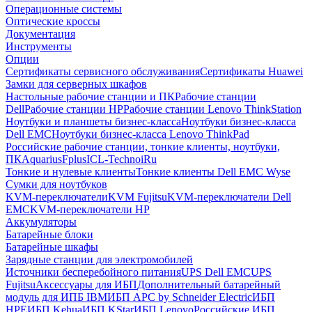
Операционные системы
Оптические кроссы
Документация
Инструменты
Опции
Сертификаты сервисного обслуживания
Сертификаты Huawei
Замки для серверных шкафов
Настольные рабочие станции и ПК
Рабочие станции
Dell
Рабочие станции HP
Рабочие станции Lenovo ThinkStation
Ноутбуки и планшеты бизнес-класса
Ноутбуки бизнес-класса
Dell EMC
Ноутбуки бизнес-класса Lenovo ThinkPad
Российские рабочие станции, тонкие клиенты, ноутбуки,
ПК
Aquarius
Fplus
ICL-Techno
iRu
Тонкие и нулевые клиенты
Тонкие клиенты Dell EMC Wyse
Сумки для ноутбуков
KVM-переключатели
KVM Fujitsu
KVM-переключатели Dell
EMC
KVM-переключатели HP
Аккумуляторы
Батарейные блоки
Батарейные шкафы
Зарядные станции для электромобилей
Источники бесперебойного питания
UPS Dell EMC
UPS
Fujitsu
Аксессуары для ИБП
Дополнительный батарейный
модуль для ИПБ IBM
ИБП APC by Schneider Electric
ИБП
HPE
ИБП Kehua
ИБП KStar
ИБП Lenovo
Российские ИБП