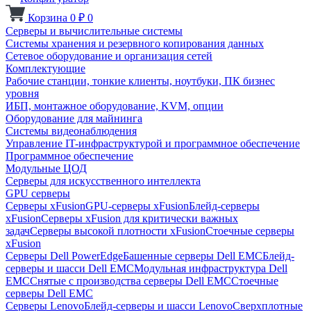
Корзина
0
₽
0
Серверы и вычислительные системы
Системы хранения и резервного копирования данных
Сетевое оборудование и организация сетей
Комплектующие
Рабочие станции, тонкие клиенты, ноутбуки, ПК бизнес
уровня
ИБП, монтажное оборудование, KVM, опции
Оборудование для майнинга
Системы видеонаблюдения
Управление IT-инфраструктурой и программное обеспечение
Программное обеспечение
Модульные ЦОД
Серверы для искусственного интеллекта
GPU серверы
Серверы xFusion
GPU-серверы xFusion
Блейд-серверы
xFusion
Серверы xFusion для критически важных
задач
Серверы высокой плотности xFusion
Стоечные серверы
xFusion
Серверы Dell PowerEdge
Башенные серверы Dell EMC
Блейд-
серверы и шасси Dell EMC
Модульная инфраструктура Dell
EMC
Снятые с производства серверы Dell EMC
Стоечные
серверы Dell EMC
Серверы Lenovo
Блейд-серверы и шасси Lenovo
Сверхплотные