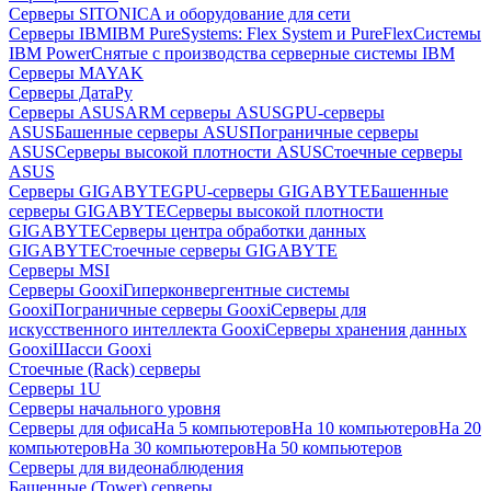
Серверы SITONICA и оборудование для сети
Серверы IBM
IBM PureSystems: Flex System и PureFlex
Системы
IBM Power
Снятые с производства серверные системы IBM
Серверы MAYAK
Серверы ДатаРу
Серверы ASUS
ARM серверы ASUS
GPU-серверы
ASUS
Башенные серверы ASUS
Пограничные серверы
ASUS
Серверы высокой плотности ASUS
Стоечные серверы
ASUS
Серверы GIGABYTE
GPU-серверы GIGABYTE
Башенные
серверы GIGABYTE
Серверы высокой плотности
GIGABYTE
Серверы центра обработки данных
GIGABYTE
Стоечные серверы GIGABYTE
Серверы MSI
Серверы Gooxi
Гиперконвергентные системы
Gooxi
Пограничные серверы Gooxi
Серверы для
искусственного интеллекта Gooxi
Серверы хранения данных
Gooxi
Шасси Gooxi
Стоечные (Rack) серверы
Серверы 1U
Серверы начального уровня
Серверы для офиса
На 5 компьютеров
На 10 компьютеров
На 20
компьютеров
На 30 компьютеров
На 50 компьютеров
Серверы для видеонаблюдения
Башенные (Tower) серверы