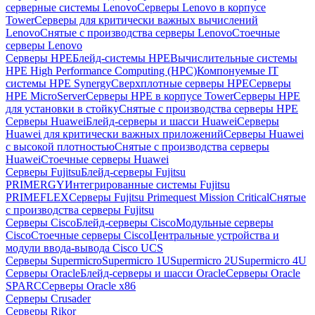
серверные системы Lenovo
Серверы Lenovo в корпусе
Tower
Серверы для критически важных вычислений
Lenovo
Снятые с производства серверы Lenovo
Стоечные
серверы Lenovo
Серверы HPE
Блейд-системы HPE
Вычислительные системы
HPE High Performance Computing (HPC)
Компонуемые IT
системы HPE Synergy
Сверхплотные серверы HPE
Серверы
HPE MicroServer
Серверы HPE в корпусе Tower
Серверы HPE
для установки в стойку
Снятые с производства серверы HPE
Серверы Huawei
Блейд-серверы и шасси Huawei
Серверы
Huawei для критически важных приложений
Серверы Huawei
с высокой плотностью
Снятые с производства серверы
Huawei
Стоечные серверы Huawei
Серверы Fujitsu
Блейд-серверы Fujitsu
PRIMERGY
Интегрированные системы Fujitsu
PRIMEFLEX
Серверы Fujitsu Primequest Mission Critical
Снятые
с производства серверы Fujitsu
Серверы Cisco
Блейд-серверы Cisco
Модульные серверы
Cisco
Стоечные серверы Cisco
Центральные устройства и
модули ввода-вывода Cisco UCS
Серверы Supermicro
Supermicro 1U
Supermicro 2U
Supermicro 4U
Серверы Oracle
Блейд-серверы и шасси Oracle
Серверы Oracle
SPARC
Серверы Oracle x86
Серверы Crusader
Серверы Rikor