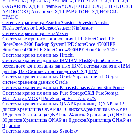
ATLAS
СХД Aрго
СХД BAUM
СХД BITBLAZE
СХД F+
СХД
GAGARIN
СХД ICL teamRAY
СХД QTECH
СХД UTINET
СХД
YADRO
СХД Аквариус
СХД ГРАВИТОН
СХД НОРСИ-
ТРАНС
Сетевые хранилища Asustor
Asustor Drivestor
Asustor
Flashstor
Asustor Lockerstor
Asustor Nimbustor
Сетевые хранилища TerraMaster
Системы резервного копирования HPE StoreOnce
HPE
StoreOnce 2900 Backup System
HPE StoreOnce 4500
HPE
StoreOnce 4700
HPE StoreOnce 4900
HPE StoreOnce 5500
Системы хранения данных Hitachi
Системы хранения данных IBM
IBM FlashSystem
Системы
резервного копирования данных IBM
Системы хранения IBM
для Big Data
Снятые с производства СХД IBM
Системы хранения данных Oracle
Управление и ПО для
систем хранения данных Oracle
Системы хранения данных Panasas
Panasas ActiveStor Prime
Системы хранения данных Pure Storage
СХД PureStorage
FlashArray //M
СХД PureStorage FlashArray //X
Системы хранения данных QNAP
Хранилища QNAP на 12
дисков
Хранилища QNAP на 16 дисков
Хранилища QNAP на
18 дисков
Хранилища QNAP на 24 диска
Хранилища QNAP на
30 дисков
Хранилища QNAP на 8 дисков
Хранилища QNAP на
9 дисков
Системы хранения данных Synology