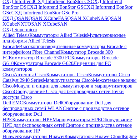
СХД Infortrend
СХД Infortrend EonStor CS
СХД Infortrend
EonStor DS
СХД Infortrend EonStor GS
СХД Infortrend EonStor
GSe
СХД Infortrend EonStor GSe Pro
СХД QSAN
QSAN XCubeFAS
QSAN XCubeNAS
QSAN
XCubeNXT
QSAN XCubeSAN
СХД Supermicro
Allied Telesis
Коммутаторы Allied Telesis
Мультисервисные
платформы Allied Telesis
Brocade
Высокопроизводительные коммутаторы Brocade с
интерфейсом Fibre Channel
Коммутатор Brocade 300
FC
Коммутатор Brocade 5300 FC
Коммутаторы Brocade
G610
Коммутаторы Brocade G620
Лицензии для FC
коммутаторов
Cisco
Антенны Cisco
Коммутаторы Cisco
Коммутаторы Cisco
Catalyst 2940 Series
Маршрутизаторы Cisco
Межсетевые экраны
Cisco
Модули и опции для коммутаторов и маршрутизаторов
Cisco
Оборудование Cisco для беспроводных сетей
Точки
доступа Cisco
Dell EMC
Коммутаторы Dell
Оборудование Dell для
беспроводных сетей WLAN
Снятое с производства сетевое
оборудование Dell
HPE
Коммутаторы HPE
Маршрутизаторы HPE
Оборудование
HPE для беспроводных сетей
Снятое с производства сетевое
оборудование HP
Huawei
Коммутаторы Huawei
Коммутаторы HuaweiCloudEngine