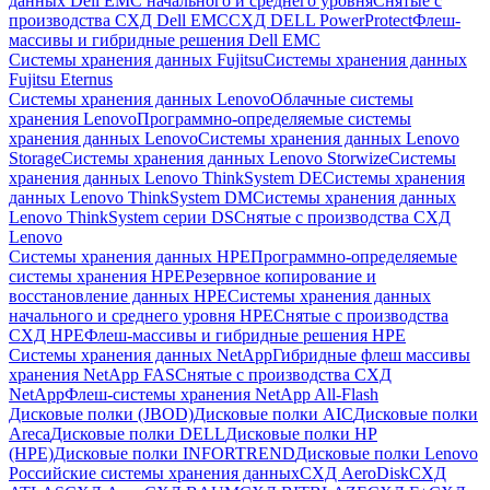
данных Dell EMC начального и среднего уровня
Снятые с
производства СХД Dell EMC
СХД DELL PowerProtect
Флеш-
массивы и гибридные решения Dell EMC
Системы хранения данных Fujitsu
Системы хранения данных
Fujitsu Eternus
Системы хранения данных Lenovo
Облачные системы
хранения Lenovo
Программно-определяемые системы
хранения данных Lenovo
Системы хранения данных Lenovo
Storage
Системы хранения данных Lenovo Storwize
Системы
хранения данных Lenovo ThinkSystem DE
Системы хранения
данных Lenovo ThinkSystem DM
Системы хранения данных
Lenovo ThinkSystem серии DS
Снятые с производства СХД
Lenovo
Системы хранения данных HPE
Программно-определяемые
системы хранения HPE
Резервное копирование и
восстановление данных HPE
Системы хранения данных
начального и среднего уровня HPE
Снятые с производства
СХД HPE
Флеш-массивы и гибридные решения HPE
Cистемы хранения данных NetApp
Гибридные флеш массивы
хранения NetApp FAS
Снятые с производства СХД
NetApp
Флеш-системы хранения NetApp All-Flash
Дисковые полки (JBOD)
Дисковые полки AIC
Дисковые полки
Areca
Дисковые полки DELL
Дисковые полки HP
(HPE)
Дисковые полки INFORTREND
Дисковые полки Lenovo
Российские системы хранения данных
СХД AeroDisk
СХД