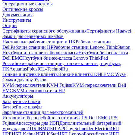
Операционные системы
Оптические кроссы
Документация
Инструменты
Опции
Сертификаты сервисного обслуживания
Сертификаты Huawei
Замки для серверных шкафов
Настольные рабочие станции и ПК
Рабочие станции
Dell
Рабочие станции HP
Рабочие станции Lenovo ThinkStation
Ноутбуки и планшеты бизнес-класса
Ноутбуки бизнес-класса
Dell EMC
Ноутбуки бизнес-класса Lenovo ThinkPad
Российские рабочие станции, тонкие клиенты, ноутбуки,
ПК
Aquarius
Fplus
ICL-Techno
iRu
Тонкие и нулевые клиенты
Тонкие клиенты Dell EMC Wyse
Сумки для ноутбуков
KVM-переключатели
KVM Fujitsu
KVM-переключатели Dell
EMC
KVM-переключатели HP
Аккумуляторы
Батарейные блоки
Батарейные шкафы
Зарядные станции для электромобилей
Источники бесперебойного питания
UPS Dell EMC
UPS
Fujitsu
Аксессуары для ИБП
Дополнительный батарейный
модуль для ИПБ IBM
ИБП APC by Schneider Electric
ИБП
HPE
ИБП Kehua
ИБП KStar
ИБП Lenovo
Российские ИБП