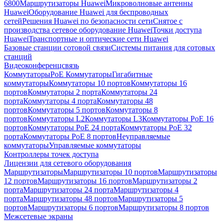
6800
Маршрутизаторы Huawei
Микроволновые антенны
Huawei
Оборудование Huawei для беспроводных
сетей
Решения Huawei по безопасности сети
Снятое с
производства сетевое оборудование Huawei
Точки доступа
Huawei
Транспортные и оптические сети Huawei
Базовые станции сотовой связи
Системы питания для сотовых
станций
Видеоконференцсвязь
Коммутаторы
PoE Коммутаторы
Гигабитные
коммутаторы
Коммутаторы 10 портов
Коммутаторы 16
портов
Коммутаторы 2 порта
Коммутаторы 24
порта
Коммутаторы 4 порта
Коммутаторы 48
портов
Коммутаторы 5 портов
Коммутаторы 8
портов
Коммутаторы L2
Коммутаторы L3
Коммутаторы PoE 16
портов
Коммутаторы PoE 24 порта
Коммутаторы PoE 32
порта
Коммутаторы PoE 8 портов
Неуправляемые
коммутаторы
Управляемые коммутаторы
Контроллеры точек доступа
Лицензии для сетевого оборудования
Маршрутизаторы
Маршрутизаторы 10 портов
Маршрутизаторы
12 портов
Маршрутизаторы 16 портов
Маршрутизаторы 2
порта
Маршрутизаторы 24 порта
Маршрутизаторы 4
порта
Маршрутизаторы 48 портов
Маршрутизаторы 5
портов
Маршрутизаторы 6 портов
Маршрутизаторы 8 портов
Межсетевые экраны