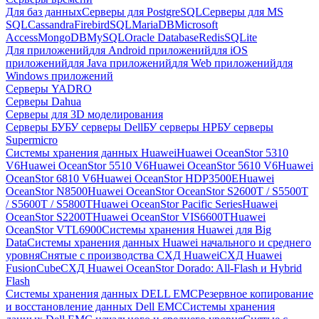
Для баз данных
Серверы для PostgreSQL
Серверы для MS
SQL
Cassandra
FirebirdSQL
MariaDB
Microsoft
Access
MongoDB
MySQL
Oracle Database
Redis
SQLite
Для приложений
для Android приложений
для iOS
приложений
для Java приложений
для Web приложений
для
Windows приложений
Серверы YADRO
Серверы Dahua
Серверы для 3D моделирования
Серверы БУ
БУ серверы Dell
БУ серверы HP
БУ серверы
Supermicro
Системы хранения данных Huawei
Huawei OceanStor 5310
V6
Huawei OceanStor 5510 V6
Huawei OceanStor 5610 V6
Huawei
OceanStor 6810 V6
Huawei OceanStor HDP3500E
Huawei
OceanStor N8500
Huawei OceanStor OceanStor S2600T / S5500T
/ S5600T / S5800T
Huawei OceanStor Pacific Series
Huawei
OceanStor S2200T
Huawei OceanStor VIS6600T
Huawei
OceanStor VTL6900
Системы хранения Huawei для Big
Data
Системы хранения данных Huawei начального и среднего
уровня
Снятые с производства СХД Huawei
СХД Huawei
FusionCube
СХД Huawei OceanStor Dorado: All-Flash и Hybrid
Flash
Системы хранения данных DELL EMC
Резервное копирование
и восстановление данных Dell EMC
Системы хранения