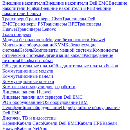
Внешние накопители
Внешние накопители Dell EMC
Внешние
накопители Fujitsu
Внешние накопители HPE
Внешние
накопители Lenovo
Трансиверы
Трансиверы Cisco
Трансиверы Dell
EMC
Трансиверы FS
Трансиверы HPE
Трансиверы
Huawei
Трансиверы Lenovo
Транспондеры
Модули безопасности
Модули безопасности Huawei
Монтажное оборудование
KVM
Кабеленесущие
системы
Кабель
Компоненты медной системы
Компоненты
оптической системы
Организация кабеля
Распределение
питания
Шкафы и стойки
Объединительные платы
Объединительные платы xFusion
Коммутационные модули
Коммутационные панели
Коммутационные розетки
Комплекты и модули для разработки
Лицевые панели Huawei
Лицевые панели для серверов Dell EMC
POS-оборудование
POS-оборудование IBM
Периферийное оборудование
Периферийное оборудование
Dell EMC
Дисплеи, ТВ и видеостены
Кабели
Кабели Cisco
Кабели Dell EMC
Кабели HPE
Кабели
Huawei
Кабели NetApp