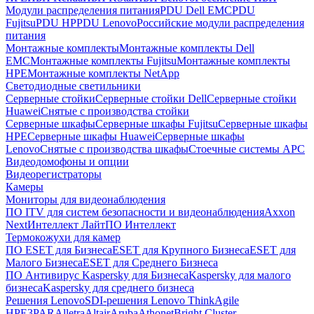
Модули распределения питания
PDU Dell EMC
PDU
Fujitsu
PDU HP
PDU Lenovo
Российские модули распределения
питания
Монтажные комплекты
Монтажные комплекты Dell
EMC
Монтажные комплекты Fujitsu
Монтажные комплекты
HPE
Монтажные комплекты NetApp
Светодиодные светильники
Серверные стойки
Серверные стойки Dell
Серверные стойки
Huawei
Снятые с производства стойки
Серверные шкафы
Серверные шкафы Fujitsu
Серверные шкафы
HPE
Серверные шкафы Huawei
Серверные шкафы
Lenovo
Снятые с производства шкафы
Стоечные системы APC
Видеодомофоны и опции
Видеорегистраторы
Камеры
Мониторы для видеонаблюдения
ПО ITV для систем безопасности и видеонаблюдения
Axxon
Next
Интеллект Лайт
ПО Интеллект
Термокожухи для камер
ПО ESET для Бизнеса
ESET для Крупного Бизнеса
ESET для
Малого Бизнеса
ESET для Среднего Бизнеса
ПО Антивирус Kaspersky для Бизнеса
Kaspersky для малого
бизнеса
Kaspersky для среднего бизнеса
Решения Lenovo
SDI-решения Lenovo ThinkAgile
HPE
3PAR
Alletra
Altair
Aruba
Athonet
Bright Cluster