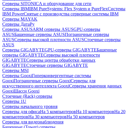
Серверы SITONICA и оборудование для сети
Серверы IBM
IBM PureSystems: Flex System и PureFlex
Системы
IBM Power
Снятые с производства серверные системы IBM
Серверы MAYAK
Серверы ДатаРу
Серверы ASUS
ARM серверы ASUS
GPU-серверы
ASUS
Башенные серверы ASUS
Пограничные серверы
ASUS
Серверы высокой плотности ASUS
Стоечные серверы
ASUS
Серверы GIGABYTE
GPU-серверы GIGABYTE
Башенные
серверы GIGABYTE
Серверы высокой плотности
GIGABYTE
Серверы центра обработки данных
GIGABYTE
Стоечные серверы GIGABYTE
Серверы MSI
Серверы Gooxi
Гиперконвергентные системы
Gooxi
Пограничные серверы Gooxi
Серверы для
искусственного интеллекта Gooxi
Серверы хранения данных
Gooxi
Шасси Gooxi
Стоечные (Rack) серверы
Серверы 1U
Серверы начального уровня
Серверы для офиса
На 5 компьютеров
На 10 компьютеров
На 20
компьютеров
На 30 компьютеров
На 50 компьютеров
Серверы для видеонаблюдения
Башенные (Tower) серверы