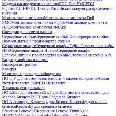
Модули распределения питания
PDU Dell EMC
PDU
Fujitsu
PDU HP
PDU Lenovo
Российские модули распределения
питания
Монтажные комплекты
Монтажные комплекты Dell
EMC
Монтажные комплекты Fujitsu
Монтажные комплекты
HPE
Монтажные комплекты NetApp
Светодиодные светильники
Серверные стойки
Серверные стойки Dell
Серверные стойки
Huawei
Снятые с производства стойки
Серверные шкафы
Серверные шкафы Fujitsu
Серверные шкафы
HPE
Серверные шкафы Huawei
Серверные шкафы
Lenovo
Снятые с производства шкафы
Стоечные системы APC
Видеодомофоны и опции
Видеорегистраторы
Камеры
Мониторы для видеонаблюдения
ПО ITV для систем безопасности и видеонаблюдения
Axxon
Next
Интеллект Лайт
ПО Интеллект
Термокожухи для камер
ПО ESET для Бизнеса
ESET для Крупного Бизнеса
ESET для
Малого Бизнеса
ESET для Среднего Бизнеса
ПО Антивирус Kaspersky для Бизнеса
Kaspersky для малого
бизнеса
Kaspersky для среднего бизнеса
Решения Lenovo
SDI-решения Lenovo ThinkAgile
HPE
3PAR
Alletra
Altair
Aruba
Athonet
Bright Cluster