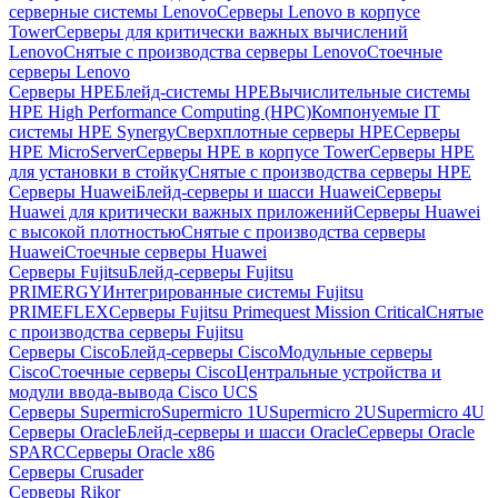
серверные системы Lenovo
Серверы Lenovo в корпусе
Tower
Серверы для критически важных вычислений
Lenovo
Снятые с производства серверы Lenovo
Стоечные
серверы Lenovo
Серверы HPE
Блейд-системы HPE
Вычислительные системы
HPE High Performance Computing (HPC)
Компонуемые IT
системы HPE Synergy
Сверхплотные серверы HPE
Серверы
HPE MicroServer
Серверы HPE в корпусе Tower
Серверы HPE
для установки в стойку
Снятые с производства серверы HPE
Серверы Huawei
Блейд-серверы и шасси Huawei
Серверы
Huawei для критически важных приложений
Серверы Huawei
с высокой плотностью
Снятые с производства серверы
Huawei
Стоечные серверы Huawei
Серверы Fujitsu
Блейд-серверы Fujitsu
PRIMERGY
Интегрированные системы Fujitsu
PRIMEFLEX
Серверы Fujitsu Primequest Mission Critical
Снятые
с производства серверы Fujitsu
Серверы Cisco
Блейд-серверы Cisco
Модульные серверы
Cisco
Стоечные серверы Cisco
Центральные устройства и
модули ввода-вывода Cisco UCS
Серверы Supermicro
Supermicro 1U
Supermicro 2U
Supermicro 4U
Серверы Oracle
Блейд-серверы и шасси Oracle
Серверы Oracle
SPARC
Серверы Oracle x86
Серверы Crusader
Серверы Rikor