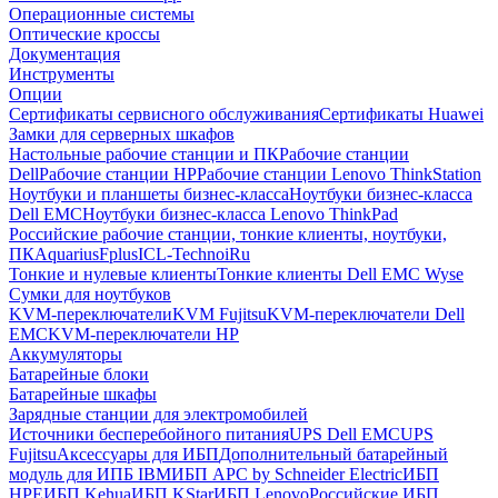
Операционные системы
Оптические кроссы
Документация
Инструменты
Опции
Сертификаты сервисного обслуживания
Сертификаты Huawei
Замки для серверных шкафов
Настольные рабочие станции и ПК
Рабочие станции
Dell
Рабочие станции HP
Рабочие станции Lenovo ThinkStation
Ноутбуки и планшеты бизнес-класса
Ноутбуки бизнес-класса
Dell EMC
Ноутбуки бизнес-класса Lenovo ThinkPad
Российские рабочие станции, тонкие клиенты, ноутбуки,
ПК
Aquarius
Fplus
ICL-Techno
iRu
Тонкие и нулевые клиенты
Тонкие клиенты Dell EMC Wyse
Сумки для ноутбуков
KVM-переключатели
KVM Fujitsu
KVM-переключатели Dell
EMC
KVM-переключатели HP
Аккумуляторы
Батарейные блоки
Батарейные шкафы
Зарядные станции для электромобилей
Источники бесперебойного питания
UPS Dell EMC
UPS
Fujitsu
Аксессуары для ИБП
Дополнительный батарейный
модуль для ИПБ IBM
ИБП APC by Schneider Electric
ИБП
HPE
ИБП Kehua
ИБП KStar
ИБП Lenovo
Российские ИБП