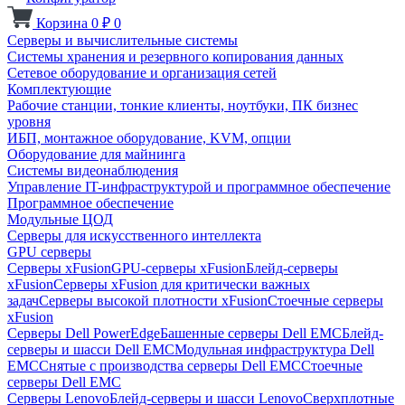
Корзина
0
₽
0
Серверы и вычислительные системы
Системы хранения и резервного копирования данных
Сетевое оборудование и организация сетей
Комплектующие
Рабочие станции, тонкие клиенты, ноутбуки, ПК бизнес
уровня
ИБП, монтажное оборудование, KVM, опции
Оборудование для майнинга
Системы видеонаблюдения
Управление IT-инфраструктурой и программное обеспечение
Программное обеспечение
Модульные ЦОД
Серверы для искусственного интеллекта
GPU серверы
Серверы xFusion
GPU-серверы xFusion
Блейд-серверы
xFusion
Серверы xFusion для критически важных
задач
Серверы высокой плотности xFusion
Стоечные серверы
xFusion
Серверы Dell PowerEdge
Башенные серверы Dell EMC
Блейд-
серверы и шасси Dell EMC
Модульная инфраструктура Dell
EMC
Снятые с производства серверы Dell EMC
Стоечные
серверы Dell EMC
Серверы Lenovo
Блейд-серверы и шасси Lenovo
Сверхплотные