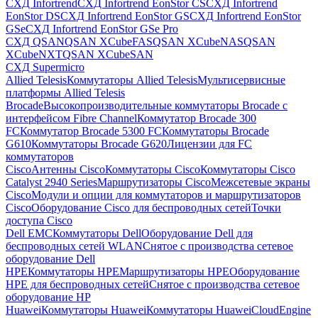
СХД Infortrend
СХД Infortrend EonStor CS
СХД Infortrend
EonStor DS
СХД Infortrend EonStor GS
СХД Infortrend EonStor
GSe
СХД Infortrend EonStor GSe Pro
СХД QSAN
QSAN XCubeFAS
QSAN XCubeNAS
QSAN
XCubeNXT
QSAN XCubeSAN
СХД Supermicro
Allied Telesis
Коммутаторы Allied Telesis
Мультисервисные
платформы Allied Telesis
Brocade
Высокопроизводительные коммутаторы Brocade с
интерфейсом Fibre Channel
Коммутатор Brocade 300
FC
Коммутатор Brocade 5300 FC
Коммутаторы Brocade
G610
Коммутаторы Brocade G620
Лицензии для FC
коммутаторов
Cisco
Антенны Cisco
Коммутаторы Cisco
Коммутаторы Cisco
Catalyst 2940 Series
Маршрутизаторы Cisco
Межсетевые экраны
Cisco
Модули и опции для коммутаторов и маршрутизаторов
Cisco
Оборудование Cisco для беспроводных сетей
Точки
доступа Cisco
Dell EMC
Коммутаторы Dell
Оборудование Dell для
беспроводных сетей WLAN
Снятое с производства сетевое
оборудование Dell
HPE
Коммутаторы HPE
Маршрутизаторы HPE
Оборудование
HPE для беспроводных сетей
Снятое с производства сетевое
оборудование HP
Huawei
Коммутаторы Huawei
Коммутаторы HuaweiCloudEngine