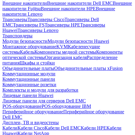
Внешние накопители
Внешние накопители Dell EMC
Внешние
накопители Fujitsu
Внешние накопители HPE
Внешние
накопители Lenovo
Трансиверы
Трансиверы Cisco
Трансиверы Dell
EMC
Трансиверы FS
Трансиверы HPE
Трансиверы
Huawei
Трансиверы Lenovo
Транспондеры
Модули безопасности
Модули безопасности Huawei
Монтажное оборудование
KVM
Кабеленесущие
системы
Кабель
Компоненты медной системы
Компоненты
оптической системы
Организация кабеля
Распределение
питания
Шкафы и стойки
Объединительные платы
Объединительные платы xFusion
Коммутационные модули
Коммутационные панели
Коммутационные розетки
Комплекты и модули для разработки
Лицевые панели Huawei
Лицевые панели для серверов Dell EMC
POS-оборудование
POS-оборудование IBM
Периферийное оборудование
Периферийное оборудование
Dell EMC
Дисплеи, ТВ и видеостены
Кабели
Кабели Cisco
Кабели Dell EMC
Кабели HPE
Кабели
Huawei
Кабели NetApp