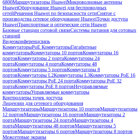
6800
Маршрутизаторы Huawei
Микроволновые антенны
Huawei
Оборудование Huawei для беспроводных
сетей
Решения Huawei по безопасности сети
Снятое с
производства сетевое оборудование Huawei
Точки доступа
Huawei
Транспортные и оптические сети Huawei
Базовые станции сотовой связи
Системы питания для сотовых
станций
Видеоконференцсвязь
Коммутаторы
PoE Коммутаторы
Гигабитные
коммутаторы
Коммутаторы 10 портов
Коммутаторы 16
портов
Коммутаторы 2 порта
Коммутаторы 24
порта
Коммутаторы 4 порта
Коммутаторы 48
портов
Коммутаторы 5 портов
Коммутаторы 8
портов
Коммутаторы L2
Коммутаторы L3
Коммутаторы PoE 16
портов
Коммутаторы PoE 24 порта
Коммутаторы PoE 32
порта
Коммутаторы PoE 8 портов
Неуправляемые
коммутаторы
Управляемые коммутаторы
Контроллеры точек доступа
Лицензии для сетевого оборудования
Маршрутизаторы
Маршрутизаторы 10 портов
Маршрутизаторы
12 портов
Маршрутизаторы 16 портов
Маршрутизаторы 2
порта
Маршрутизаторы 24 порта
Маршрутизаторы 4
порта
Маршрутизаторы 48 портов
Маршрутизаторы 5
портов
Маршрутизаторы 6 портов
Маршрутизаторы 8 портов
Межсетевые экраны