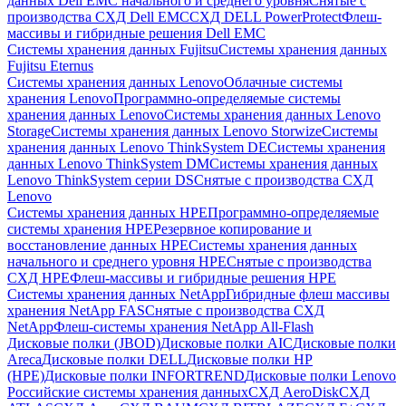
данных Dell EMC начального и среднего уровня
Снятые с
производства СХД Dell EMC
СХД DELL PowerProtect
Флеш-
массивы и гибридные решения Dell EMC
Системы хранения данных Fujitsu
Системы хранения данных
Fujitsu Eternus
Системы хранения данных Lenovo
Облачные системы
хранения Lenovo
Программно-определяемые системы
хранения данных Lenovo
Системы хранения данных Lenovo
Storage
Системы хранения данных Lenovo Storwize
Системы
хранения данных Lenovo ThinkSystem DE
Системы хранения
данных Lenovo ThinkSystem DM
Системы хранения данных
Lenovo ThinkSystem серии DS
Снятые с производства СХД
Lenovo
Системы хранения данных HPE
Программно-определяемые
системы хранения HPE
Резервное копирование и
восстановление данных HPE
Системы хранения данных
начального и среднего уровня HPE
Снятые с производства
СХД HPE
Флеш-массивы и гибридные решения HPE
Cистемы хранения данных NetApp
Гибридные флеш массивы
хранения NetApp FAS
Снятые с производства СХД
NetApp
Флеш-системы хранения NetApp All-Flash
Дисковые полки (JBOD)
Дисковые полки AIC
Дисковые полки
Areca
Дисковые полки DELL
Дисковые полки HP
(HPE)
Дисковые полки INFORTREND
Дисковые полки Lenovo
Российские системы хранения данных
СХД AeroDisk
СХД