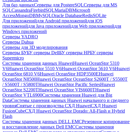
Для баз данных
Серверы для PostgreSQL
Серверы для MS
SQL
Cassandra
FirebirdSQL
MariaDB
Microsoft
Access
MongoDB
MySQL
Oracle Database
Redis
SQLite
Для приложений
для Android приложений
для iOS
приложений
для Java приложений
для Web приложений
для
Windows приложений
Серверы YADRO
Серверы Dahua
Серверы для 3D моделирования
Серверы БУ
БУ серверы Dell
БУ серверы HP
БУ серверы
Supermicro
Системы хранения данных Huawei
Huawei OceanStor 5310
V6
Huawei OceanStor 5510 V6
Huawei OceanStor 5610 V6
Huawei
OceanStor 6810 V6
Huawei OceanStor HDP3500E
Huawei
OceanStor N8500
Huawei OceanStor OceanStor S2600T / S5500T
/ S5600T / S5800T
Huawei OceanStor Pacific Series
Huawei
OceanStor S2200T
Huawei OceanStor VIS6600T
Huawei
OceanStor VTL6900
Системы хранения Huawei для Big
Data
Системы хранения данных Huawei начального и среднего
уровня
Снятые с производства СХД Huawei
СХД Huawei
FusionCube
СХД Huawei OceanStor Dorado: All-Flash и Hybrid
Flash
Системы хранения данных DELL EMC
Резервное копирование
и восстановление данных Dell EMC
Системы хранения