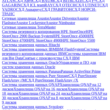
ATLAS
СХД Aрго
СХД BAUM
СХД BITBLAZE
СХД F+
СХД
GAGARIN
СХД ICL teamRAY
СХД QTECH
СХД UTINET
СХД
YADRO
СХД Аквариус
СХД ГРАВИТОН
СХД НОРСИ-
ТРАНС
Сетевые хранилища Asustor
Asustor Drivestor
Asustor
Flashstor
Asustor Lockerstor
Asustor Nimbustor
Сетевые хранилища TerraMaster
Системы резервного копирования HPE StoreOnce
HPE
StoreOnce 2900 Backup System
HPE StoreOnce 4500
HPE
StoreOnce 4700
HPE StoreOnce 4900
HPE StoreOnce 5500
Системы хранения данных Hitachi
Системы хранения данных IBM
IBM FlashSystem
Системы
резервного копирования данных IBM
Системы хранения IBM
для Big Data
Снятые с производства СХД IBM
Системы хранения данных Oracle
Управление и ПО для
систем хранения данных Oracle
Системы хранения данных Panasas
Panasas ActiveStor Prime
Системы хранения данных Pure Storage
СХД PureStorage
FlashArray //M
СХД PureStorage FlashArray //X
Системы хранения данных QNAP
Хранилища QNAP на 12
дисков
Хранилища QNAP на 16 дисков
Хранилища QNAP на
18 дисков
Хранилища QNAP на 24 диска
Хранилища QNAP на
30 дисков
Хранилища QNAP на 8 дисков
Хранилища QNAP на
9 дисков
Системы хранения данных Synology