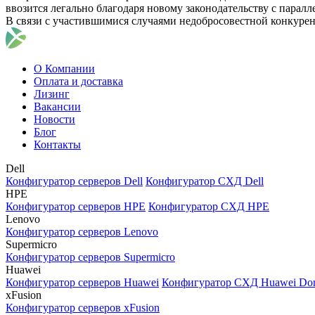
ввозится легально благодаря новому законодательству с парал
В связи с участившимися случаями недобросовестной конкуре
О Компании
Оплата и доставка
Лизинг
Вакансии
Новости
Блог
Контакты
Dell
Конфигуратор серверов Dell
Конфигуратор СХД Dell
HPE
Конфигуратор серверов HPE
Конфигуратор СХД HPE
Lenovo
Конфигуратор серверов Lenovo
Supermicro
Конфигуратор серверов Supermicro
Huawei
Конфигуратор серверов Huawei
Конфигуратор СХД Huawei Do
xFusion
Конфигуратор серверов xFusion