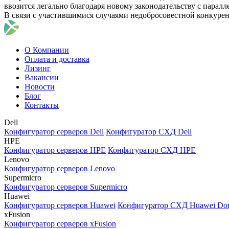
ввозится легально благодаря новому законодательству с парал
В связи с участившимися случаями недобросовестной конкуре
О Компании
Оплата и доставка
Лизинг
Вакансии
Новости
Блог
Контакты
Dell
Конфигуратор серверов Dell
Конфигуратор СХД Dell
HPE
Конфигуратор серверов HPE
Конфигуратор СХД HPE
Lenovo
Конфигуратор серверов Lenovo
Supermicro
Конфигуратор серверов Supermicro
Huawei
Конфигуратор серверов Huawei
Конфигуратор СХД Huawei Do
xFusion
Конфигуратор серверов xFusion