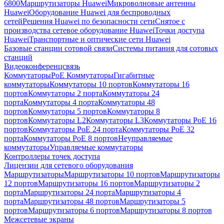
6800
Маршрутизаторы Huawei
Микроволновые антенны
Huawei
Оборудование Huawei для беспроводных
сетей
Решения Huawei по безопасности сети
Снятое с
производства сетевое оборудование Huawei
Точки доступа
Huawei
Транспортные и оптические сети Huawei
Базовые станции сотовой связи
Системы питания для сотовых
станций
Видеоконференцсвязь
Коммутаторы
PoE Коммутаторы
Гигабитные
коммутаторы
Коммутаторы 10 портов
Коммутаторы 16
портов
Коммутаторы 2 порта
Коммутаторы 24
порта
Коммутаторы 4 порта
Коммутаторы 48
портов
Коммутаторы 5 портов
Коммутаторы 8
портов
Коммутаторы L2
Коммутаторы L3
Коммутаторы PoE 16
портов
Коммутаторы PoE 24 порта
Коммутаторы PoE 32
порта
Коммутаторы PoE 8 портов
Неуправляемые
коммутаторы
Управляемые коммутаторы
Контроллеры точек доступа
Лицензии для сетевого оборудования
Маршрутизаторы
Маршрутизаторы 10 портов
Маршрутизаторы
12 портов
Маршрутизаторы 16 портов
Маршрутизаторы 2
порта
Маршрутизаторы 24 порта
Маршрутизаторы 4
порта
Маршрутизаторы 48 портов
Маршрутизаторы 5
портов
Маршрутизаторы 6 портов
Маршрутизаторы 8 портов
Межсетевые экраны