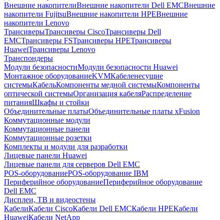
Внешние накопители
Внешние накопители Dell EMC
Внешние
накопители Fujitsu
Внешние накопители HPE
Внешние
накопители Lenovo
Трансиверы
Трансиверы Cisco
Трансиверы Dell
EMC
Трансиверы FS
Трансиверы HPE
Трансиверы
Huawei
Трансиверы Lenovo
Транспондеры
Модули безопасности
Модули безопасности Huawei
Монтажное оборудование
KVM
Кабеленесущие
системы
Кабель
Компоненты медной системы
Компоненты
оптической системы
Организация кабеля
Распределение
питания
Шкафы и стойки
Объединительные платы
Объединительные платы xFusion
Коммутационные модули
Коммутационные панели
Коммутационные розетки
Комплекты и модули для разработки
Лицевые панели Huawei
Лицевые панели для серверов Dell EMC
POS-оборудование
POS-оборудование IBM
Периферийное оборудование
Периферийное оборудование
Dell EMC
Дисплеи, ТВ и видеостены
Кабели
Кабели Cisco
Кабели Dell EMC
Кабели HPE
Кабели
Huawei
Кабели NetApp