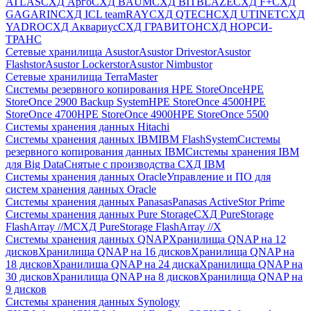
ATLAS
СХД Aрго
СХД BAUM
СХД BITBLAZE
СХД F+
СХД
GAGARIN
СХД ICL teamRAY
СХД QTECH
СХД UTINET
СХД
YADRO
СХД Аквариус
СХД ГРАВИТОН
СХД НОРСИ-
ТРАНС
Сетевые хранилища Asustor
Asustor Drivestor
Asustor
Flashstor
Asustor Lockerstor
Asustor Nimbustor
Сетевые хранилища TerraMaster
Системы резервного копирования HPE StoreOnce
HPE
StoreOnce 2900 Backup System
HPE StoreOnce 4500
HPE
StoreOnce 4700
HPE StoreOnce 4900
HPE StoreOnce 5500
Системы хранения данных Hitachi
Системы хранения данных IBM
IBM FlashSystem
Системы
резервного копирования данных IBM
Системы хранения IBM
для Big Data
Снятые с производства СХД IBM
Системы хранения данных Oracle
Управление и ПО для
систем хранения данных Oracle
Системы хранения данных Panasas
Panasas ActiveStor Prime
Системы хранения данных Pure Storage
СХД PureStorage
FlashArray //M
СХД PureStorage FlashArray //X
Системы хранения данных QNAP
Хранилища QNAP на 12
дисков
Хранилища QNAP на 16 дисков
Хранилища QNAP на
18 дисков
Хранилища QNAP на 24 диска
Хранилища QNAP на
30 дисков
Хранилища QNAP на 8 дисков
Хранилища QNAP на
9 дисков
Системы хранения данных Synology