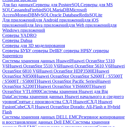
Для баз данных
Серверы для PostgreSQL
Серверы для MS
SQL
Cassandra
FirebirdSQL
MariaDB
Microsoft
Access
MongoDB
MySQL
Oracle Database
Redis
SQLite
Для приложений
для Android приложений
для iOS
приложений
для Java приложений
для Web приложений
для
Windows приложений
Серверы YADRO
Серверы Dahua
Серверы для 3D моделирования
Серверы БУ
БУ серверы Dell
БУ серверы HP
БУ серверы
Supermicro
Системы хранения данных Huawei
Huawei OceanStor 5310
V6
Huawei OceanStor 5510 V6
Huawei OceanStor 5610 V6
Huawei
OceanStor 6810 V6
Huawei OceanStor HDP3500E
Huawei
OceanStor N8500
Huawei OceanStor OceanStor S2600T / S5500T
/ S5600T / S5800T
Huawei OceanStor Pacific Series
Huawei
OceanStor S2200T
Huawei OceanStor VIS6600T
Huawei
OceanStor VTL6900
Системы хранения Huawei для Big
Data
Системы хранения данных Huawei начального и среднего
уровня
Снятые с производства СХД Huawei
СХД Huawei
FusionCube
СХД Huawei OceanStor Dorado: All-Flash и Hybrid
Flash
Системы хранения данных DELL EMC
Резервное копирование
и восстановление данных Dell EMC
Системы хранения