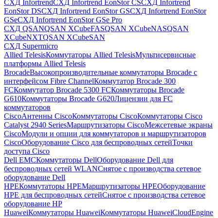
СХД Infortrend
СХД Infortrend EonStor CS
СХД Infortrend
EonStor DS
СХД Infortrend EonStor GS
СХД Infortrend EonStor
GSe
СХД Infortrend EonStor GSe Pro
СХД QSAN
QSAN XCubeFAS
QSAN XCubeNAS
QSAN
XCubeNXT
QSAN XCubeSAN
СХД Supermicro
Allied Telesis
Коммутаторы Allied Telesis
Мультисервисные
платформы Allied Telesis
Brocade
Высокопроизводительные коммутаторы Brocade с
интерфейсом Fibre Channel
Коммутатор Brocade 300
FC
Коммутатор Brocade 5300 FC
Коммутаторы Brocade
G610
Коммутаторы Brocade G620
Лицензии для FC
коммутаторов
Cisco
Антенны Cisco
Коммутаторы Cisco
Коммутаторы Cisco
Catalyst 2940 Series
Маршрутизаторы Cisco
Межсетевые экраны
Cisco
Модули и опции для коммутаторов и маршрутизаторов
Cisco
Оборудование Cisco для беспроводных сетей
Точки
доступа Cisco
Dell EMC
Коммутаторы Dell
Оборудование Dell для
беспроводных сетей WLAN
Снятое с производства сетевое
оборудование Dell
HPE
Коммутаторы HPE
Маршрутизаторы HPE
Оборудование
HPE для беспроводных сетей
Снятое с производства сетевое
оборудование HP
Huawei
Коммутаторы Huawei
Коммутаторы HuaweiCloudEngine