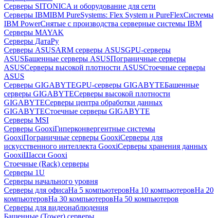
Серверы SITONICA и оборудование для сети
Серверы IBM
IBM PureSystems: Flex System и PureFlex
Системы
IBM Power
Снятые с производства серверные системы IBM
Серверы MAYAK
Серверы ДатаРу
Серверы ASUS
ARM серверы ASUS
GPU-серверы
ASUS
Башенные серверы ASUS
Пограничные серверы
ASUS
Серверы высокой плотности ASUS
Стоечные серверы
ASUS
Серверы GIGABYTE
GPU-серверы GIGABYTE
Башенные
серверы GIGABYTE
Серверы высокой плотности
GIGABYTE
Серверы центра обработки данных
GIGABYTE
Стоечные серверы GIGABYTE
Серверы MSI
Серверы Gooxi
Гиперконвергентные системы
Gooxi
Пограничные серверы Gooxi
Серверы для
искусственного интеллекта Gooxi
Серверы хранения данных
Gooxi
Шасси Gooxi
Стоечные (Rack) серверы
Серверы 1U
Серверы начального уровня
Серверы для офиса
На 5 компьютеров
На 10 компьютеров
На 20
компьютеров
На 30 компьютеров
На 50 компьютеров
Серверы для видеонаблюдения
Башенные (Tower) серверы