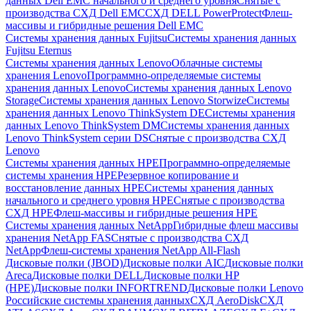
данных Dell EMC начального и среднего уровня
Снятые с
производства СХД Dell EMC
СХД DELL PowerProtect
Флеш-
массивы и гибридные решения Dell EMC
Системы хранения данных Fujitsu
Системы хранения данных
Fujitsu Eternus
Системы хранения данных Lenovo
Облачные системы
хранения Lenovo
Программно-определяемые системы
хранения данных Lenovo
Системы хранения данных Lenovo
Storage
Системы хранения данных Lenovo Storwize
Системы
хранения данных Lenovo ThinkSystem DE
Системы хранения
данных Lenovo ThinkSystem DM
Системы хранения данных
Lenovo ThinkSystem серии DS
Снятые с производства СХД
Lenovo
Системы хранения данных HPE
Программно-определяемые
системы хранения HPE
Резервное копирование и
восстановление данных HPE
Системы хранения данных
начального и среднего уровня HPE
Снятые с производства
СХД HPE
Флеш-массивы и гибридные решения HPE
Cистемы хранения данных NetApp
Гибридные флеш массивы
хранения NetApp FAS
Снятые с производства СХД
NetApp
Флеш-системы хранения NetApp All-Flash
Дисковые полки (JBOD)
Дисковые полки AIC
Дисковые полки
Areca
Дисковые полки DELL
Дисковые полки HP
(HPE)
Дисковые полки INFORTREND
Дисковые полки Lenovo
Российские системы хранения данных
СХД AeroDisk
СХД