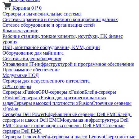
Корзина
0
₽
0
Серверы и вычислительные системы
Системы хранения и резервного копирования данных
Сетевое оборудование и организация сетей
Комплектующие
Рабочие станции, тонкие клиенты, ноутбуки, ПК бизнес
уровня
ИБП, монтажное оборудование, KVM, опции
Оборудование для майнинга
Системы видеонаблюдения
Управление IT-инфраструктурой и программное обеспечение
Программное обеспечение
Модульные ЦОД
Серверы для искусственного интеллекта
GPU серверы
Серверы xFusion
GPU-серверы xFusion
Блейд-серверы
xFusion
Серверы xFusion для критически важных
задач
Серверы высокой плотности xFusion
Стоечные серверы
xFusion
Серверы Dell PowerEdge
Башенные серверы Dell EMC
Блейд-
серверы и шасси Dell EMC
Модульная инфраструктура Dell
EMC
Снятые с производства серверы Dell EMC
Стоечные
серверы Dell EMC
Серверы Lenovo
Блейд-серверы и шасси Lenovo
Сверхплотные