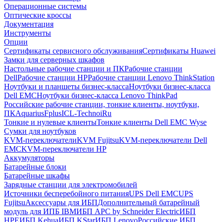
Операционные системы
Оптические кроссы
Документация
Инструменты
Опции
Сертификаты сервисного обслуживания
Сертификаты Huawei
Замки для серверных шкафов
Настольные рабочие станции и ПК
Рабочие станции
Dell
Рабочие станции HP
Рабочие станции Lenovo ThinkStation
Ноутбуки и планшеты бизнес-класса
Ноутбуки бизнес-класса
Dell EMC
Ноутбуки бизнес-класса Lenovo ThinkPad
Российские рабочие станции, тонкие клиенты, ноутбуки,
ПК
Aquarius
Fplus
ICL-Techno
iRu
Тонкие и нулевые клиенты
Тонкие клиенты Dell EMC Wyse
Сумки для ноутбуков
KVM-переключатели
KVM Fujitsu
KVM-переключатели Dell
EMC
KVM-переключатели HP
Аккумуляторы
Батарейные блоки
Батарейные шкафы
Зарядные станции для электромобилей
Источники бесперебойного питания
UPS Dell EMC
UPS
Fujitsu
Аксессуары для ИБП
Дополнительный батарейный
модуль для ИПБ IBM
ИБП APC by Schneider Electric
ИБП
HPE
ИБП Kehua
ИБП KStar
ИБП Lenovo
Российские ИБП