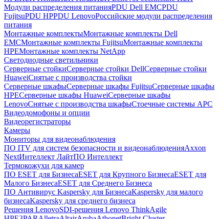
Модули распределения питания
PDU Dell EMC
PDU
Fujitsu
PDU HP
PDU Lenovo
Российские модули распределения
питания
Монтажные комплекты
Монтажные комплекты Dell
EMC
Монтажные комплекты Fujitsu
Монтажные комплекты
HPE
Монтажные комплекты NetApp
Светодиодные светильники
Серверные стойки
Серверные стойки Dell
Серверные стойки
Huawei
Снятые с производства стойки
Серверные шкафы
Серверные шкафы Fujitsu
Серверные шкафы
HPE
Серверные шкафы Huawei
Серверные шкафы
Lenovo
Снятые с производства шкафы
Стоечные системы APC
Видеодомофоны и опции
Видеорегистраторы
Камеры
Мониторы для видеонаблюдения
ПО ITV для систем безопасности и видеонаблюдения
Axxon
Next
Интеллект Лайт
ПО Интеллект
Термокожухи для камер
ПО ESET для Бизнеса
ESET для Крупного Бизнеса
ESET для
Малого Бизнеса
ESET для Среднего Бизнеса
ПО Антивирус Kaspersky для Бизнеса
Kaspersky для малого
бизнеса
Kaspersky для среднего бизнеса
Решения Lenovo
SDI-решения Lenovo ThinkAgile
HPE
3PAR
Alletra
Altair
Aruba
Athonet
Bright Cluster