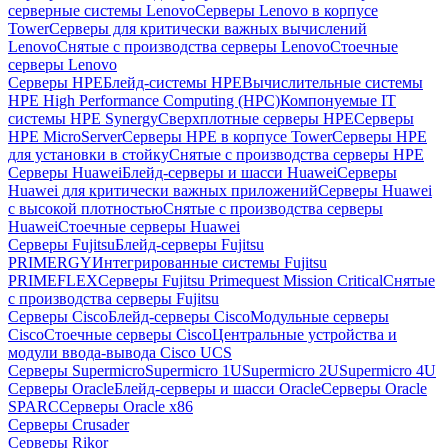
серверные системы Lenovo
Серверы Lenovo в корпусе
Tower
Серверы для критически важных вычислений
Lenovo
Снятые с производства серверы Lenovo
Стоечные
серверы Lenovo
Серверы HPE
Блейд-системы HPE
Вычислительные системы
HPE High Performance Computing (HPC)
Компонуемые IT
системы HPE Synergy
Сверхплотные серверы HPE
Серверы
HPE MicroServer
Серверы HPE в корпусе Tower
Серверы HPE
для установки в стойку
Снятые с производства серверы HPE
Серверы Huawei
Блейд-серверы и шасси Huawei
Серверы
Huawei для критически важных приложений
Серверы Huawei
с высокой плотностью
Снятые с производства серверы
Huawei
Стоечные серверы Huawei
Серверы Fujitsu
Блейд-серверы Fujitsu
PRIMERGY
Интегрированные системы Fujitsu
PRIMEFLEX
Серверы Fujitsu Primequest Mission Critical
Снятые
с производства серверы Fujitsu
Серверы Cisco
Блейд-серверы Cisco
Модульные серверы
Cisco
Стоечные серверы Cisco
Центральные устройства и
модули ввода-вывода Cisco UCS
Серверы Supermicro
Supermicro 1U
Supermicro 2U
Supermicro 4U
Серверы Oracle
Блейд-серверы и шасси Oracle
Серверы Oracle
SPARC
Серверы Oracle x86
Серверы Crusader
Серверы Rikor