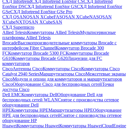
СХД Infortrend
СХД Infortrend EonStor CS
СХД Infortrend
EonStor DS
СХД Infortrend EonStor GS
СХД Infortrend EonStor
GSe
СХД Infortrend EonStor GSe Pro
СХД QSAN
QSAN XCubeFAS
QSAN XCubeNAS
QSAN
XCubeNXT
QSAN XCubeSAN
СХД Supermicro
Allied Telesis
Коммутаторы Allied Telesis
Мультисервисные
платформы Allied Telesis
Brocade
Высокопроизводительные коммутаторы Brocade с
интерфейсом Fibre Channel
Коммутатор Brocade 300
FC
Коммутатор Brocade 5300 FC
Коммутаторы Brocade
G610
Коммутаторы Brocade G620
Лицензии для FC
коммутаторов
Cisco
Антенны Cisco
Коммутаторы Cisco
Коммутаторы Cisco
Catalyst 2940 Series
Маршрутизаторы Cisco
Межсетевые экраны
Cisco
Модули и опции для коммутаторов и маршрутизаторов
Cisco
Оборудование Cisco для беспроводных сетей
Точки
доступа Cisco
Dell EMC
Коммутаторы Dell
Оборудование Dell для
беспроводных сетей WLAN
Снятое с производства сетевое
оборудование Dell
HPE
Коммутаторы HPE
Маршрутизаторы HPE
Оборудование
HPE для беспроводных сетей
Снятое с производства сетевое
оборудование HP
Huawei
Коммутаторы Huawei
Коммутаторы HuaweiCloudEngine