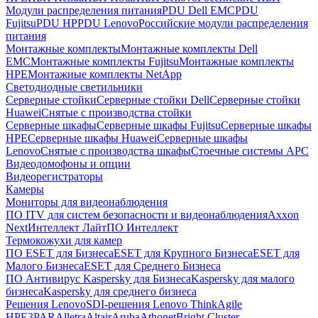
Модули распределения питания
PDU Dell EMC
PDU
Fujitsu
PDU HP
PDU Lenovo
Российские модули распределения
питания
Монтажные комплекты
Монтажные комплекты Dell
EMC
Монтажные комплекты Fujitsu
Монтажные комплекты
HPE
Монтажные комплекты NetApp
Светодиодные светильники
Серверные стойки
Серверные стойки Dell
Серверные стойки
Huawei
Снятые с производства стойки
Серверные шкафы
Серверные шкафы Fujitsu
Серверные шкафы
HPE
Серверные шкафы Huawei
Серверные шкафы
Lenovo
Снятые с производства шкафы
Стоечные системы APC
Видеодомофоны и опции
Видеорегистраторы
Камеры
Мониторы для видеонаблюдения
ПО ITV для систем безопасности и видеонаблюдения
Axxon
Next
Интеллект Лайт
ПО Интеллект
Термокожухи для камер
ПО ESET для Бизнеса
ESET для Крупного Бизнеса
ESET для
Малого Бизнеса
ESET для Среднего Бизнеса
ПО Антивирус Kaspersky для Бизнеса
Kaspersky для малого
бизнеса
Kaspersky для среднего бизнеса
Решения Lenovo
SDI-решения Lenovo ThinkAgile
HPE
3PAR
Alletra
Altair
Aruba
Athonet
Bright Cluster