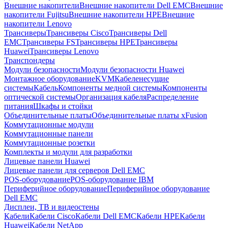
Внешние накопители
Внешние накопители Dell EMC
Внешние
накопители Fujitsu
Внешние накопители HPE
Внешние
накопители Lenovo
Трансиверы
Трансиверы Cisco
Трансиверы Dell
EMC
Трансиверы FS
Трансиверы HPE
Трансиверы
Huawei
Трансиверы Lenovo
Транспондеры
Модули безопасности
Модули безопасности Huawei
Монтажное оборудование
KVM
Кабеленесущие
системы
Кабель
Компоненты медной системы
Компоненты
оптической системы
Организация кабеля
Распределение
питания
Шкафы и стойки
Объединительные платы
Объединительные платы xFusion
Коммутационные модули
Коммутационные панели
Коммутационные розетки
Комплекты и модули для разработки
Лицевые панели Huawei
Лицевые панели для серверов Dell EMC
POS-оборудование
POS-оборудование IBM
Периферийное оборудование
Периферийное оборудование
Dell EMC
Дисплеи, ТВ и видеостены
Кабели
Кабели Cisco
Кабели Dell EMC
Кабели HPE
Кабели
Huawei
Кабели NetApp