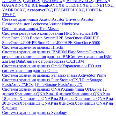
ATLAS
СХД Aрго
СХД BAUM
СХД BITBLAZE
СХД F+
СХД
GAGARIN
СХД ICL teamRAY
СХД QTECH
СХД UTINET
СХД
YADRO
СХД Аквариус
СХД ГРАВИТОН
СХД НОРСИ-
ТРАНС
Сетевые хранилища Asustor
Asustor Drivestor
Asustor
Flashstor
Asustor Lockerstor
Asustor Nimbustor
Сетевые хранилища TerraMaster
Системы резервного копирования HPE StoreOnce
HPE
StoreOnce 2900 Backup System
HPE StoreOnce 4500
HPE
StoreOnce 4700
HPE StoreOnce 4900
HPE StoreOnce 5500
Системы хранения данных Hitachi
Системы хранения данных IBM
IBM FlashSystem
Системы
резервного копирования данных IBM
Системы хранения IBM
для Big Data
Снятые с производства СХД IBM
Системы хранения данных Oracle
Управление и ПО для
систем хранения данных Oracle
Системы хранения данных Panasas
Panasas ActiveStor Prime
Системы хранения данных Pure Storage
СХД PureStorage
FlashArray //M
СХД PureStorage FlashArray //X
Системы хранения данных QNAP
Хранилища QNAP на 12
дисков
Хранилища QNAP на 16 дисков
Хранилища QNAP на
18 дисков
Хранилища QNAP на 24 диска
Хранилища QNAP на
30 дисков
Хранилища QNAP на 8 дисков
Хранилища QNAP на
9 дисков
Системы хранения данных Synology