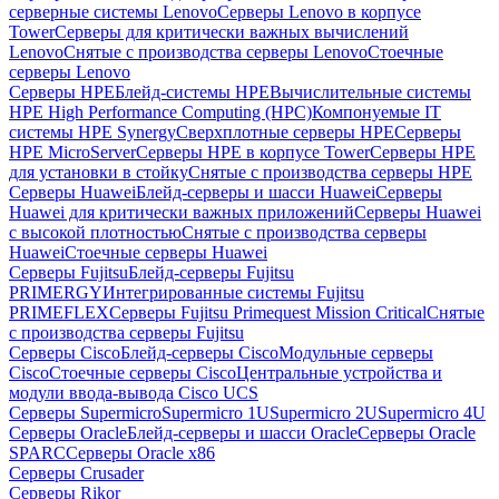
серверные системы Lenovo
Серверы Lenovo в корпусе
Tower
Серверы для критически важных вычислений
Lenovo
Снятые с производства серверы Lenovo
Стоечные
серверы Lenovo
Серверы HPE
Блейд-системы HPE
Вычислительные системы
HPE High Performance Computing (HPC)
Компонуемые IT
системы HPE Synergy
Сверхплотные серверы HPE
Серверы
HPE MicroServer
Серверы HPE в корпусе Tower
Серверы HPE
для установки в стойку
Снятые с производства серверы HPE
Серверы Huawei
Блейд-серверы и шасси Huawei
Серверы
Huawei для критически важных приложений
Серверы Huawei
с высокой плотностью
Снятые с производства серверы
Huawei
Стоечные серверы Huawei
Серверы Fujitsu
Блейд-серверы Fujitsu
PRIMERGY
Интегрированные системы Fujitsu
PRIMEFLEX
Серверы Fujitsu Primequest Mission Critical
Снятые
с производства серверы Fujitsu
Серверы Cisco
Блейд-серверы Cisco
Модульные серверы
Cisco
Стоечные серверы Cisco
Центральные устройства и
модули ввода-вывода Cisco UCS
Серверы Supermicro
Supermicro 1U
Supermicro 2U
Supermicro 4U
Серверы Oracle
Блейд-серверы и шасси Oracle
Серверы Oracle
SPARC
Серверы Oracle x86
Серверы Crusader
Серверы Rikor