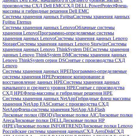
данных Dell EMC начального и среднего уровня
Снятые с
производства СХД Dell EMC
СХД DELL PowerProtect
Флеш-
массивы и гибридные решения Dell EMC
Системы хранения данных Fujitsu
Системы хранения данных
Fujitsu Eternus
Системы хранения данных Lenovo
Облачные системы
хранения Lenovo
Программно-определяемые системы
хранения данных Lenovo
Системы хранения данных Lenovo
Storage
Системы хранения данных Lenovo Storwize
Системы
хранения данных Lenovo ThinkSystem DE
Системы хранения
данных Lenovo ThinkSystem DM
Системы хранения данных
Lenovo ThinkSystem серии DS
Снятые с производства СХД
Lenovo
Системы хранения данных HPE
Программно-определяемые
системы хранения HPE
Резервное копирование и
восстановление данных HPE
Системы хранения данных
начального и среднего уровня HPE
Снятые с производства
СХД HPE
Флеш-массивы и гибридные решения HPE
Cистемы хранения данных NetApp
Гибридные флеш массивы
хранения NetApp FAS
Снятые с производства СХД
NetApp
Флеш-системы хранения NetApp All-Flash
Дисковые полки (JBOD)
Дисковые полки AIC
Дисковые полки
Areca
Дисковые полки DELL
Дисковые полки HP
(HPE)
Дисковые полки INFORTREND
Дисковые полки Lenovo
Российские системы хранения данных
СХД AeroDisk
СХД