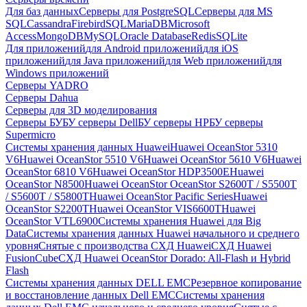
Для баз данных
Серверы для PostgreSQL
Серверы для MS
SQL
Cassandra
FirebirdSQL
MariaDB
Microsoft
Access
MongoDB
MySQL
Oracle Database
Redis
SQLite
Для приложений
для Android приложений
для iOS
приложений
для Java приложений
для Web приложений
для
Windows приложений
Серверы YADRO
Серверы Dahua
Серверы для 3D моделирования
Серверы БУ
БУ серверы Dell
БУ серверы HP
БУ серверы
Supermicro
Системы хранения данных Huawei
Huawei OceanStor 5310
V6
Huawei OceanStor 5510 V6
Huawei OceanStor 5610 V6
Huawei
OceanStor 6810 V6
Huawei OceanStor HDP3500E
Huawei
OceanStor N8500
Huawei OceanStor OceanStor S2600T / S5500T
/ S5600T / S5800T
Huawei OceanStor Pacific Series
Huawei
OceanStor S2200T
Huawei OceanStor VIS6600T
Huawei
OceanStor VTL6900
Системы хранения Huawei для Big
Data
Системы хранения данных Huawei начального и среднего
уровня
Снятые с производства СХД Huawei
СХД Huawei
FusionCube
СХД Huawei OceanStor Dorado: All-Flash и Hybrid
Flash
Системы хранения данных DELL EMC
Резервное копирование
и восстановление данных Dell EMC
Системы хранения