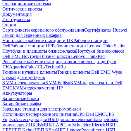
Операционные системы
Оптические кроссы
Документация
Инструменты
Опции
Сертификаты сервисного обслуживания
Сертификаты Huawei
Замки для серверных шкафов
Настольные рабочие станции и ПК
Рабочие станции
Dell
Рабочие станции HP
Рабочие станции Lenovo ThinkStation
Ноутбуки и планшеты бизнес-класса
Ноутбуки бизнес-класса
Dell EMC
Ноутбуки бизнес-класса Lenovo ThinkPad
Российские рабочие станции, тонкие клиенты, ноутбуки,
ПК
Aquarius
Fplus
ICL-Techno
iRu
Тонкие и нулевые клиенты
Тонкие клиенты Dell EMC Wyse
Сумки для ноутбуков
KVM-переключатели
KVM Fujitsu
KVM-переключатели Dell
EMC
KVM-переключатели HP
Аккумуляторы
Батарейные блоки
Батарейные шкафы
Зарядные станции для электромобилей
Источники бесперебойного питания
UPS Dell EMC
UPS
Fujitsu
Аксессуары для ИБП
Дополнительный батарейный
модуль для ИПБ IBM
ИБП APC by Schneider Electric
ИБП
HPE
ИБП Kehua
ИБП KStar
ИБП Lenovo
Российские ИБП