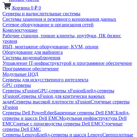
Корзина
0
₽
0
Серверы и вычислительные системы
Системы хранения и резервного копирования данных
Сетевое оборудование и организация сетей
Комплектующие
Рабочие станции, тонкие клиенты, ноутбуки, ПК бизнес
уровня
ИБП, монтажное оборудование, KVM, опции
Оборудование для майнинга
Системы видеонаблюдения
Управление IT-инфраструктурой и программное обеспечение
Программное обеспечение
Модульные ЦОД
Серверы для искусственного интеллекта
GPU серверы
Серверы xFusion
GPU-серверы xFusion
Блейд-серверы
xFusion
Серверы xFusion для критически важных
задач
Серверы высокой плотности xFusion
Стоечные серверы
xFusion
Серверы Dell PowerEdge
Башенные серверы Dell EMC
Блейд-
серверы и шасси Dell EMC
Модульная инфраструктура Dell
EMC
Снятые с производства серверы Dell EMC
Стоечные
серверы Dell EMC
Серверы Lenovo
Блейд-серверы и шасси Lenovo
Сверхплотные