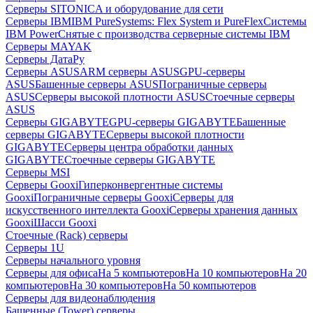
Серверы SITONICA и оборудование для сети
Серверы IBM
IBM PureSystems: Flex System и PureFlex
Системы
IBM Power
Снятые с производства серверные системы IBM
Серверы MAYAK
Серверы ДатаРу
Серверы ASUS
ARM серверы ASUS
GPU-серверы
ASUS
Башенные серверы ASUS
Пограничные серверы
ASUS
Серверы высокой плотности ASUS
Стоечные серверы
ASUS
Серверы GIGABYTE
GPU-серверы GIGABYTE
Башенные
серверы GIGABYTE
Серверы высокой плотности
GIGABYTE
Серверы центра обработки данных
GIGABYTE
Стоечные серверы GIGABYTE
Серверы MSI
Серверы Gooxi
Гиперконвергентные системы
Gooxi
Пограничные серверы Gooxi
Серверы для
искусственного интеллекта Gooxi
Серверы хранения данных
Gooxi
Шасси Gooxi
Стоечные (Rack) серверы
Серверы 1U
Серверы начального уровня
Серверы для офиса
На 5 компьютеров
На 10 компьютеров
На 20
компьютеров
На 30 компьютеров
На 50 компьютеров
Серверы для видеонаблюдения
Башенные (Tower) серверы