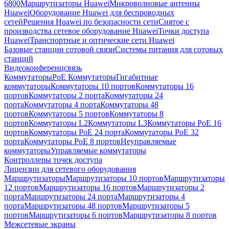
6800
Маршрутизаторы Huawei
Микроволновые антенны
Huawei
Оборудование Huawei для беспроводных
сетей
Решения Huawei по безопасности сети
Снятое с
производства сетевое оборудование Huawei
Точки доступа
Huawei
Транспортные и оптические сети Huawei
Базовые станции сотовой связи
Системы питания для сотовых
станций
Видеоконференцсвязь
Коммутаторы
PoE Коммутаторы
Гигабитные
коммутаторы
Коммутаторы 10 портов
Коммутаторы 16
портов
Коммутаторы 2 порта
Коммутаторы 24
порта
Коммутаторы 4 порта
Коммутаторы 48
портов
Коммутаторы 5 портов
Коммутаторы 8
портов
Коммутаторы L2
Коммутаторы L3
Коммутаторы PoE 16
портов
Коммутаторы PoE 24 порта
Коммутаторы PoE 32
порта
Коммутаторы PoE 8 портов
Неуправляемые
коммутаторы
Управляемые коммутаторы
Контроллеры точек доступа
Лицензии для сетевого оборудования
Маршрутизаторы
Маршрутизаторы 10 портов
Маршрутизаторы
12 портов
Маршрутизаторы 16 портов
Маршрутизаторы 2
порта
Маршрутизаторы 24 порта
Маршрутизаторы 4
порта
Маршрутизаторы 48 портов
Маршрутизаторы 5
портов
Маршрутизаторы 6 портов
Маршрутизаторы 8 портов
Межсетевые экраны