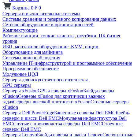
Корзина
0
₽
0
Серверы и вычислительные системы
Системы хранения и резервного копирования данных
Сетевое оборудование и организация сетей
Комплектующие
Рабочие станции, тонкие клиенты, ноутбуки, ПК бизнес
уровня
ИБП, монтажное оборудование, KVM, опции
Оборудование для майнинга
Системы видеонаблюдения
Управление IT-инфраструктурой и программное обеспечение
Программное обеспечение
Модульные ЦОД
Серверы для искусственного интеллекта
GPU серверы
Серверы xFusion
GPU-серверы xFusion
Блейд-серверы
xFusion
Серверы xFusion для критически важных
задач
Серверы высокой плотности xFusion
Стоечные серверы
xFusion
Серверы Dell PowerEdge
Башенные серверы Dell EMC
Блейд-
серверы и шасси Dell EMC
Модульная инфраструктура Dell
EMC
Снятые с производства серверы Dell EMC
Стоечные
серверы Dell EMC
Серверы Lenovo
Блейд-серверы и шасси Lenovo
Сверхплотные