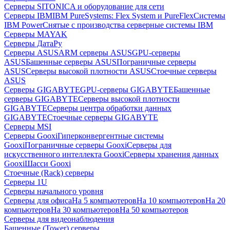
Серверы SITONICA и оборудование для сети
Серверы IBM
IBM PureSystems: Flex System и PureFlex
Системы
IBM Power
Снятые с производства серверные системы IBM
Серверы MAYAK
Серверы ДатаРу
Серверы ASUS
ARM серверы ASUS
GPU-серверы
ASUS
Башенные серверы ASUS
Пограничные серверы
ASUS
Серверы высокой плотности ASUS
Стоечные серверы
ASUS
Серверы GIGABYTE
GPU-серверы GIGABYTE
Башенные
серверы GIGABYTE
Серверы высокой плотности
GIGABYTE
Серверы центра обработки данных
GIGABYTE
Стоечные серверы GIGABYTE
Серверы MSI
Серверы Gooxi
Гиперконвергентные системы
Gooxi
Пограничные серверы Gooxi
Серверы для
искусственного интеллекта Gooxi
Серверы хранения данных
Gooxi
Шасси Gooxi
Стоечные (Rack) серверы
Серверы 1U
Серверы начального уровня
Серверы для офиса
На 5 компьютеров
На 10 компьютеров
На 20
компьютеров
На 30 компьютеров
На 50 компьютеров
Серверы для видеонаблюдения
Башенные (Tower) серверы