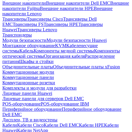
Внешние накопители
Внешние накопители Dell EMC
Внешние
накопители Fujitsu
Внешние накопители HPE
Внешние
накопители Lenovo
Трансиверы
Трансиверы Cisco
Трансиверы Dell
EMC
Трансиверы FS
Трансиверы HPE
Трансиверы
Huawei
Трансиверы Lenovo
Транспондеры
Модули безопасности
Модули безопасности Huawei
Монтажное оборудование
KVM
Кабеленесущие
системы
Кабель
Компоненты медной системы
Компоненты
оптической системы
Организация кабеля
Распределение
питания
Шкафы и стойки
Объединительные платы
Объединительные платы xFusion
Коммутационные модули
Коммутационные панели
Коммутационные розетки
Комплекты и модули для разработки
Лицевые панели Huawei
Лицевые панели для серверов Dell EMC
POS-оборудование
POS-оборудование IBM
Периферийное оборудование
Периферийное оборудование
Dell EMC
Дисплеи, ТВ и видеостены
Кабели
Кабели Cisco
Кабели Dell EMC
Кабели HPE
Кабели
Huawei
Кабели NetApp