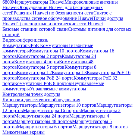
6800
Маршрутизаторы Huawei
Микроволновые антенны
Huawei
Оборудование Huawei для беспроводных
сетей
Решения Huawei по безопасности сети
Снятое с
производства сетевое оборудование Huawei
Точки доступа
Huawei
Транспортные и оптические сети Huawei
Базовые станции сотовой связи
Системы питания для сотовых
станций
Видеоконференцсвязь
Коммутаторы
PoE Коммутаторы
Гигабитные
коммутаторы
Коммутаторы 10 портов
Коммутаторы 16
портов
Коммутаторы 2 порта
Коммутаторы 24
порта
Коммутаторы 4 порта
Коммутаторы 48
портов
Коммутаторы 5 портов
Коммутаторы 8
портов
Коммутаторы L2
Коммутаторы L3
Коммутаторы PoE 16
портов
Коммутаторы PoE 24 порта
Коммутаторы PoE 32
порта
Коммутаторы PoE 8 портов
Неуправляемые
коммутаторы
Управляемые коммутаторы
Контроллеры точек доступа
Лицензии для сетевого оборудования
Маршрутизаторы
Маршрутизаторы 10 портов
Маршрутизаторы
12 портов
Маршрутизаторы 16 портов
Маршрутизаторы 2
порта
Маршрутизаторы 24 порта
Маршрутизаторы 4
порта
Маршрутизаторы 48 портов
Маршрутизаторы 5
портов
Маршрутизаторы 6 портов
Маршрутизаторы 8 портов
Межсетевые экраны