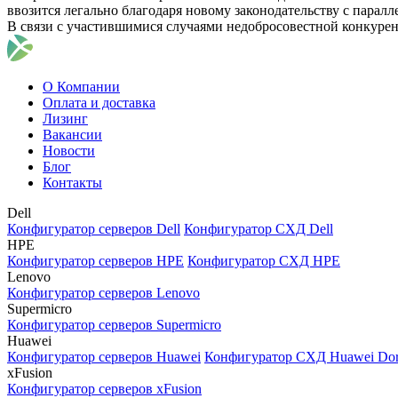
ввозится легально благодаря новому законодательству с парал
В связи с участившимися случаями недобросовестной конкуре
О Компании
Оплата и доставка
Лизинг
Вакансии
Новости
Блог
Контакты
Dell
Конфигуратор серверов Dell
Конфигуратор СХД Dell
HPE
Конфигуратор серверов HPE
Конфигуратор СХД HPE
Lenovo
Конфигуратор серверов Lenovo
Supermicro
Конфигуратор серверов Supermicro
Huawei
Конфигуратор серверов Huawei
Конфигуратор СХД Huawei Do
xFusion
Конфигуратор серверов xFusion