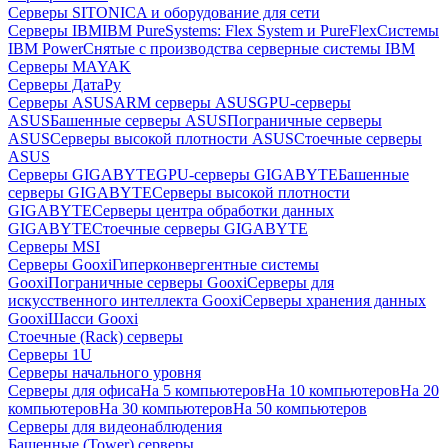
Серверы SITONICA и оборудование для сети
Серверы IBM
IBM PureSystems: Flex System и PureFlex
Системы
IBM Power
Снятые с производства серверные системы IBM
Серверы MAYAK
Серверы ДатаРу
Серверы ASUS
ARM серверы ASUS
GPU-серверы
ASUS
Башенные серверы ASUS
Пограничные серверы
ASUS
Серверы высокой плотности ASUS
Стоечные серверы
ASUS
Серверы GIGABYTE
GPU-серверы GIGABYTE
Башенные
серверы GIGABYTE
Серверы высокой плотности
GIGABYTE
Серверы центра обработки данных
GIGABYTE
Стоечные серверы GIGABYTE
Серверы MSI
Серверы Gooxi
Гиперконвергентные системы
Gooxi
Пограничные серверы Gooxi
Серверы для
искусственного интеллекта Gooxi
Серверы хранения данных
Gooxi
Шасси Gooxi
Стоечные (Rack) серверы
Серверы 1U
Серверы начального уровня
Серверы для офиса
На 5 компьютеров
На 10 компьютеров
На 20
компьютеров
На 30 компьютеров
На 50 компьютеров
Серверы для видеонаблюдения
Башенные (Tower) серверы