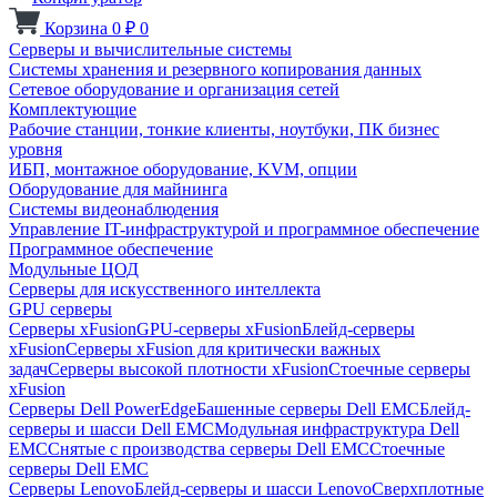
Корзина
0
₽
0
Серверы и вычислительные системы
Системы хранения и резервного копирования данных
Сетевое оборудование и организация сетей
Комплектующие
Рабочие станции, тонкие клиенты, ноутбуки, ПК бизнес
уровня
ИБП, монтажное оборудование, KVM, опции
Оборудование для майнинга
Системы видеонаблюдения
Управление IT-инфраструктурой и программное обеспечение
Программное обеспечение
Модульные ЦОД
Серверы для искусственного интеллекта
GPU серверы
Серверы xFusion
GPU-серверы xFusion
Блейд-серверы
xFusion
Серверы xFusion для критически важных
задач
Серверы высокой плотности xFusion
Стоечные серверы
xFusion
Серверы Dell PowerEdge
Башенные серверы Dell EMC
Блейд-
серверы и шасси Dell EMC
Модульная инфраструктура Dell
EMC
Снятые с производства серверы Dell EMC
Стоечные
серверы Dell EMC
Серверы Lenovo
Блейд-серверы и шасси Lenovo
Сверхплотные