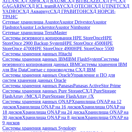
ATLAS
СХД Aрго
СХД BAUM
СХД BITBLAZE
СХД F+
СХД
GAGARIN
СХД ICL teamRAY
СХД QTECH
СХД UTINET
СХД
YADRO
СХД Аквариус
СХД ГРАВИТОН
СХД НОРСИ-
ТРАНС
Сетевые хранилища Asustor
Asustor Drivestor
Asustor
Flashstor
Asustor Lockerstor
Asustor Nimbustor
Сетевые хранилища TerraMaster
Системы резервного копирования HPE StoreOnce
HPE
StoreOnce 2900 Backup System
HPE StoreOnce 4500
HPE
StoreOnce 4700
HPE StoreOnce 4900
HPE StoreOnce 5500
Системы хранения данных Hitachi
Системы хранения данных IBM
IBM FlashSystem
Системы
резервного копирования данных IBM
Системы хранения IBM
для Big Data
Снятые с производства СХД IBM
Системы хранения данных Oracle
Управление и ПО для
систем хранения данных Oracle
Системы хранения данных Panasas
Panasas ActiveStor Prime
Системы хранения данных Pure Storage
СХД PureStorage
FlashArray //M
СХД PureStorage FlashArray //X
Системы хранения данных QNAP
Хранилища QNAP на 12
дисков
Хранилища QNAP на 16 дисков
Хранилища QNAP на
18 дисков
Хранилища QNAP на 24 диска
Хранилища QNAP на
30 дисков
Хранилища QNAP на 8 дисков
Хранилища QNAP на
9 дисков
Системы хранения данных Synology