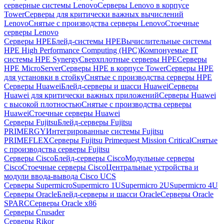
серверные системы Lenovo
Серверы Lenovo в корпусе
Tower
Серверы для критически важных вычислений
Lenovo
Снятые с производства серверы Lenovo
Стоечные
серверы Lenovo
Серверы HPE
Блейд-системы HPE
Вычислительные системы
HPE High Performance Computing (HPC)
Компонуемые IT
системы HPE Synergy
Сверхплотные серверы HPE
Серверы
HPE MicroServer
Серверы HPE в корпусе Tower
Серверы HPE
для установки в стойку
Снятые с производства серверы HPE
Серверы Huawei
Блейд-серверы и шасси Huawei
Серверы
Huawei для критически важных приложений
Серверы Huawei
с высокой плотностью
Снятые с производства серверы
Huawei
Стоечные серверы Huawei
Серверы Fujitsu
Блейд-серверы Fujitsu
PRIMERGY
Интегрированные системы Fujitsu
PRIMEFLEX
Серверы Fujitsu Primequest Mission Critical
Снятые
с производства серверы Fujitsu
Серверы Cisco
Блейд-серверы Cisco
Модульные серверы
Cisco
Стоечные серверы Cisco
Центральные устройства и
модули ввода-вывода Cisco UCS
Серверы Supermicro
Supermicro 1U
Supermicro 2U
Supermicro 4U
Серверы Oracle
Блейд-серверы и шасси Oracle
Серверы Oracle
SPARC
Серверы Oracle x86
Серверы Crusader
Серверы Rikor