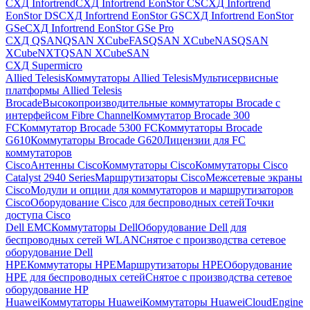
СХД Infortrend
СХД Infortrend EonStor CS
СХД Infortrend
EonStor DS
СХД Infortrend EonStor GS
СХД Infortrend EonStor
GSe
СХД Infortrend EonStor GSe Pro
СХД QSAN
QSAN XCubeFAS
QSAN XCubeNAS
QSAN
XCubeNXT
QSAN XCubeSAN
СХД Supermicro
Allied Telesis
Коммутаторы Allied Telesis
Мультисервисные
платформы Allied Telesis
Brocade
Высокопроизводительные коммутаторы Brocade с
интерфейсом Fibre Channel
Коммутатор Brocade 300
FC
Коммутатор Brocade 5300 FC
Коммутаторы Brocade
G610
Коммутаторы Brocade G620
Лицензии для FC
коммутаторов
Cisco
Антенны Cisco
Коммутаторы Cisco
Коммутаторы Cisco
Catalyst 2940 Series
Маршрутизаторы Cisco
Межсетевые экраны
Cisco
Модули и опции для коммутаторов и маршрутизаторов
Cisco
Оборудование Cisco для беспроводных сетей
Точки
доступа Cisco
Dell EMC
Коммутаторы Dell
Оборудование Dell для
беспроводных сетей WLAN
Снятое с производства сетевое
оборудование Dell
HPE
Коммутаторы HPE
Маршрутизаторы HPE
Оборудование
HPE для беспроводных сетей
Снятое с производства сетевое
оборудование HP
Huawei
Коммутаторы Huawei
Коммутаторы HuaweiCloudEngine