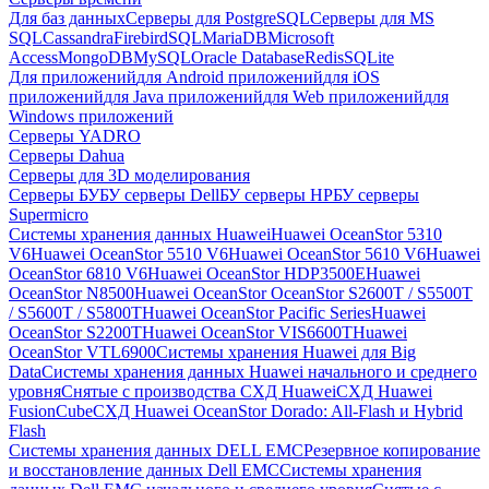
Для баз данных
Серверы для PostgreSQL
Серверы для MS
SQL
Cassandra
FirebirdSQL
MariaDB
Microsoft
Access
MongoDB
MySQL
Oracle Database
Redis
SQLite
Для приложений
для Android приложений
для iOS
приложений
для Java приложений
для Web приложений
для
Windows приложений
Серверы YADRO
Серверы Dahua
Серверы для 3D моделирования
Серверы БУ
БУ серверы Dell
БУ серверы HP
БУ серверы
Supermicro
Системы хранения данных Huawei
Huawei OceanStor 5310
V6
Huawei OceanStor 5510 V6
Huawei OceanStor 5610 V6
Huawei
OceanStor 6810 V6
Huawei OceanStor HDP3500E
Huawei
OceanStor N8500
Huawei OceanStor OceanStor S2600T / S5500T
/ S5600T / S5800T
Huawei OceanStor Pacific Series
Huawei
OceanStor S2200T
Huawei OceanStor VIS6600T
Huawei
OceanStor VTL6900
Системы хранения Huawei для Big
Data
Системы хранения данных Huawei начального и среднего
уровня
Снятые с производства СХД Huawei
СХД Huawei
FusionCube
СХД Huawei OceanStor Dorado: All-Flash и Hybrid
Flash
Системы хранения данных DELL EMC
Резервное копирование
и восстановление данных Dell EMC
Системы хранения