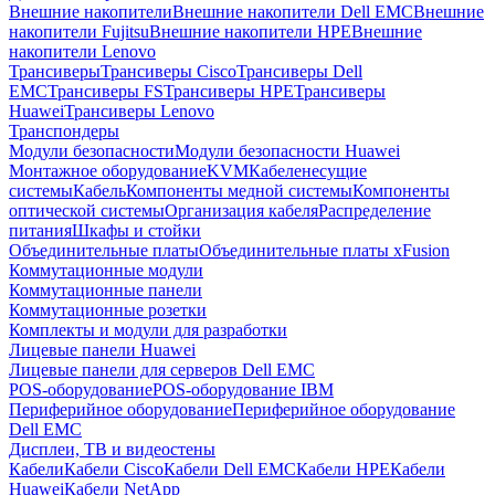
Внешние накопители
Внешние накопители Dell EMC
Внешние
накопители Fujitsu
Внешние накопители HPE
Внешние
накопители Lenovo
Трансиверы
Трансиверы Cisco
Трансиверы Dell
EMC
Трансиверы FS
Трансиверы HPE
Трансиверы
Huawei
Трансиверы Lenovo
Транспондеры
Модули безопасности
Модули безопасности Huawei
Монтажное оборудование
KVM
Кабеленесущие
системы
Кабель
Компоненты медной системы
Компоненты
оптической системы
Организация кабеля
Распределение
питания
Шкафы и стойки
Объединительные платы
Объединительные платы xFusion
Коммутационные модули
Коммутационные панели
Коммутационные розетки
Комплекты и модули для разработки
Лицевые панели Huawei
Лицевые панели для серверов Dell EMC
POS-оборудование
POS-оборудование IBM
Периферийное оборудование
Периферийное оборудование
Dell EMC
Дисплеи, ТВ и видеостены
Кабели
Кабели Cisco
Кабели Dell EMC
Кабели HPE
Кабели
Huawei
Кабели NetApp