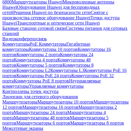
6800
Маршрутизаторы Huawei
Микроволновые антенны
Huawei
Оборудование Huawei для беспроводных
сетей
Решения Huawei по безопасности сети
Снятое с
производства сетевое оборудование Huawei
Точки доступа
Huawei
Транспортные и оптические сети Huawei
Базовые станции сотовой связи
Системы питания для сотовых
станций
Видеоконференцсвязь
Коммутаторы
PoE Коммутаторы
Гигабитные
коммутаторы
Коммутаторы 10 портов
Коммутаторы 16
портов
Коммутаторы 2 порта
Коммутаторы 24
порта
Коммутаторы 4 порта
Коммутаторы 48
портов
Коммутаторы 5 портов
Коммутаторы 8
портов
Коммутаторы L2
Коммутаторы L3
Коммутаторы PoE 16
портов
Коммутаторы PoE 24 порта
Коммутаторы PoE 32
порта
Коммутаторы PoE 8 портов
Неуправляемые
коммутаторы
Управляемые коммутаторы
Контроллеры точек доступа
Лицензии для сетевого оборудования
Маршрутизаторы
Маршрутизаторы 10 портов
Маршрутизаторы
12 портов
Маршрутизаторы 16 портов
Маршрутизаторы 2
порта
Маршрутизаторы 24 порта
Маршрутизаторы 4
порта
Маршрутизаторы 48 портов
Маршрутизаторы 5
портов
Маршрутизаторы 6 портов
Маршрутизаторы 8 портов
Межсетевые экраны