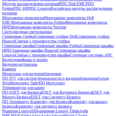
Модули распределения питания
PDU Dell EMC
PDU
Fujitsu
PDU HP
PDU Lenovo
Российские модули распределения
питания
Монтажные комплекты
Монтажные комплекты Dell
EMC
Монтажные комплекты Fujitsu
Монтажные комплекты
HPE
Монтажные комплекты NetApp
Светодиодные светильники
Серверные стойки
Серверные стойки Dell
Серверные стойки
Huawei
Снятые с производства стойки
Серверные шкафы
Серверные шкафы Fujitsu
Серверные шкафы
HPE
Серверные шкафы Huawei
Серверные шкафы
Lenovo
Снятые с производства шкафы
Стоечные системы APC
Видеодомофоны и опции
Видеорегистраторы
Камеры
Мониторы для видеонаблюдения
ПО ITV для систем безопасности и видеонаблюдения
Axxon
Next
Интеллект Лайт
ПО Интеллект
Термокожухи для камер
ПО ESET для Бизнеса
ESET для Крупного Бизнеса
ESET для
Малого Бизнеса
ESET для Среднего Бизнеса
ПО Антивирус Kaspersky для Бизнеса
Kaspersky для малого
бизнеса
Kaspersky для среднего бизнеса
Решения Lenovo
SDI-решения Lenovo ThinkAgile
HPE
3PAR
Alletra
Altair
Aruba
Athonet
Bright Cluster