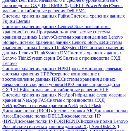
данных Dell EMC начального и среднего уровня
Снятые с
производства СХД Dell EMC
СХД DELL PowerProtect
Флеш-
массивы и гибридные решения Dell EMC
Системы хранения данных Fujitsu
Системы хранения данных
Fujitsu Eternus
Системы хранения данных Lenovo
Облачные системы
хранения Lenovo
Программно-определяемые системы
хранения данных Lenovo
Системы хранения данных Lenovo
Storage
Системы хранения данных Lenovo Storwize
Системы
хранения данных Lenovo ThinkSystem DE
Системы хранения
данных Lenovo ThinkSystem DM
Системы хранения данных
Lenovo ThinkSystem серии DS
Снятые с производства СХД
Lenovo
Системы хранения данных HPE
Программно-определяемые
системы хранения HPE
Резервное копирование и
восстановление данных HPE
Системы хранения данных
начального и среднего уровня HPE
Снятые с производства
СХД HPE
Флеш-массивы и гибридные решения HPE
Cистемы хранения данных NetApp
Гибридные флеш массивы
хранения NetApp FAS
Снятые с производства СХД
NetApp
Флеш-системы хранения NetApp All-Flash
Дисковые полки (JBOD)
Дисковые полки AIC
Дисковые полки
Areca
Дисковые полки DELL
Дисковые полки HP
(HPE)
Дисковые полки INFORTREND
Дисковые полки Lenovo
Российские системы хранения данных
СХД AeroDisk
СХД