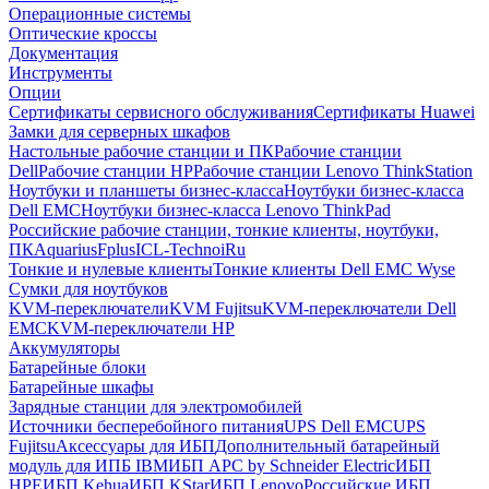
Операционные системы
Оптические кроссы
Документация
Инструменты
Опции
Сертификаты сервисного обслуживания
Сертификаты Huawei
Замки для серверных шкафов
Настольные рабочие станции и ПК
Рабочие станции
Dell
Рабочие станции HP
Рабочие станции Lenovo ThinkStation
Ноутбуки и планшеты бизнес-класса
Ноутбуки бизнес-класса
Dell EMC
Ноутбуки бизнес-класса Lenovo ThinkPad
Российские рабочие станции, тонкие клиенты, ноутбуки,
ПК
Aquarius
Fplus
ICL-Techno
iRu
Тонкие и нулевые клиенты
Тонкие клиенты Dell EMC Wyse
Сумки для ноутбуков
KVM-переключатели
KVM Fujitsu
KVM-переключатели Dell
EMC
KVM-переключатели HP
Аккумуляторы
Батарейные блоки
Батарейные шкафы
Зарядные станции для электромобилей
Источники бесперебойного питания
UPS Dell EMC
UPS
Fujitsu
Аксессуары для ИБП
Дополнительный батарейный
модуль для ИПБ IBM
ИБП APC by Schneider Electric
ИБП
HPE
ИБП Kehua
ИБП KStar
ИБП Lenovo
Российские ИБП