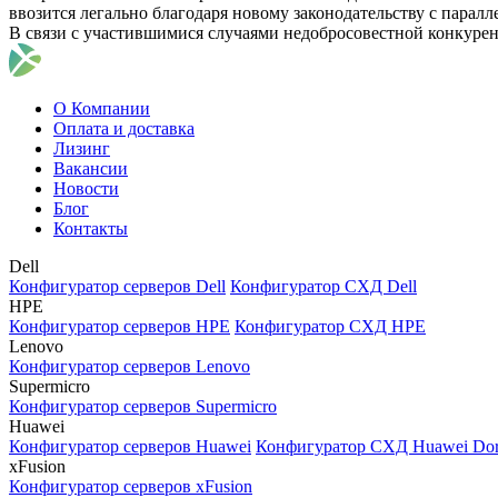
ввозится легально благодаря новому законодательству с парал
В связи с участившимися случаями недобросовестной конкуре
О Компании
Оплата и доставка
Лизинг
Вакансии
Новости
Блог
Контакты
Dell
Конфигуратор серверов Dell
Конфигуратор СХД Dell
HPE
Конфигуратор серверов HPE
Конфигуратор СХД HPE
Lenovo
Конфигуратор серверов Lenovo
Supermicro
Конфигуратор серверов Supermicro
Huawei
Конфигуратор серверов Huawei
Конфигуратор СХД Huawei Do
xFusion
Конфигуратор серверов xFusion