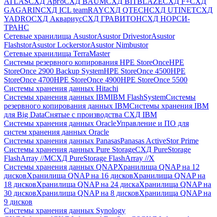
ATLAS
СХД Aрго
СХД BAUM
СХД BITBLAZE
СХД F+
СХД
GAGARIN
СХД ICL teamRAY
СХД QTECH
СХД UTINET
СХД
YADRO
СХД Аквариус
СХД ГРАВИТОН
СХД НОРСИ-
ТРАНС
Сетевые хранилища Asustor
Asustor Drivestor
Asustor
Flashstor
Asustor Lockerstor
Asustor Nimbustor
Сетевые хранилища TerraMaster
Системы резервного копирования HPE StoreOnce
HPE
StoreOnce 2900 Backup System
HPE StoreOnce 4500
HPE
StoreOnce 4700
HPE StoreOnce 4900
HPE StoreOnce 5500
Системы хранения данных Hitachi
Системы хранения данных IBM
IBM FlashSystem
Системы
резервного копирования данных IBM
Системы хранения IBM
для Big Data
Снятые с производства СХД IBM
Системы хранения данных Oracle
Управление и ПО для
систем хранения данных Oracle
Системы хранения данных Panasas
Panasas ActiveStor Prime
Системы хранения данных Pure Storage
СХД PureStorage
FlashArray //M
СХД PureStorage FlashArray //X
Системы хранения данных QNAP
Хранилища QNAP на 12
дисков
Хранилища QNAP на 16 дисков
Хранилища QNAP на
18 дисков
Хранилища QNAP на 24 диска
Хранилища QNAP на
30 дисков
Хранилища QNAP на 8 дисков
Хранилища QNAP на
9 дисков
Системы хранения данных Synology