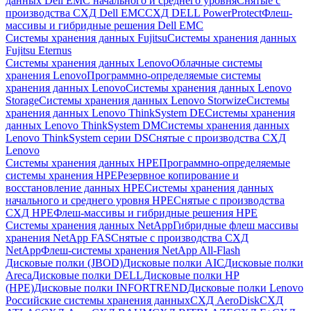
данных Dell EMC начального и среднего уровня
Снятые с
производства СХД Dell EMC
СХД DELL PowerProtect
Флеш-
массивы и гибридные решения Dell EMC
Системы хранения данных Fujitsu
Системы хранения данных
Fujitsu Eternus
Системы хранения данных Lenovo
Облачные системы
хранения Lenovo
Программно-определяемые системы
хранения данных Lenovo
Системы хранения данных Lenovo
Storage
Системы хранения данных Lenovo Storwize
Системы
хранения данных Lenovo ThinkSystem DE
Системы хранения
данных Lenovo ThinkSystem DM
Системы хранения данных
Lenovo ThinkSystem серии DS
Снятые с производства СХД
Lenovo
Системы хранения данных HPE
Программно-определяемые
системы хранения HPE
Резервное копирование и
восстановление данных HPE
Системы хранения данных
начального и среднего уровня HPE
Снятые с производства
СХД HPE
Флеш-массивы и гибридные решения HPE
Cистемы хранения данных NetApp
Гибридные флеш массивы
хранения NetApp FAS
Снятые с производства СХД
NetApp
Флеш-системы хранения NetApp All-Flash
Дисковые полки (JBOD)
Дисковые полки AIC
Дисковые полки
Areca
Дисковые полки DELL
Дисковые полки HP
(HPE)
Дисковые полки INFORTREND
Дисковые полки Lenovo
Российские системы хранения данных
СХД AeroDisk
СХД