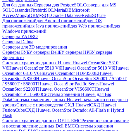
Для баз данных
Серверы для PostgreSQL
Серверы для MS
SQL
Cassandra
FirebirdSQL
MariaDB
Microsoft
Access
MongoDB
MySQL
Oracle Database
Redis
SQLite
Для приложений
для Android приложений
для iOS
приложений
для Java приложений
для Web приложений
для
Windows приложений
Серверы YADRO
Серверы Dahua
Серверы для 3D моделирования
Серверы БУ
БУ серверы Dell
БУ серверы HP
БУ серверы
Supermicro
Системы хранения данных Huawei
Huawei OceanStor 5310
V6
Huawei OceanStor 5510 V6
Huawei OceanStor 5610 V6
Huawei
OceanStor 6810 V6
Huawei OceanStor HDP3500E
Huawei
OceanStor N8500
Huawei OceanStor OceanStor S2600T / S5500T
/ S5600T / S5800T
Huawei OceanStor Pacific Series
Huawei
OceanStor S2200T
Huawei OceanStor VIS6600T
Huawei
OceanStor VTL6900
Системы хранения Huawei для Big
Data
Системы хранения данных Huawei начального и среднего
уровня
Снятые с производства СХД Huawei
СХД Huawei
FusionCube
СХД Huawei OceanStor Dorado: All-Flash и Hybrid
Flash
Системы хранения данных DELL EMC
Резервное копирование
и восстановление данных Dell EMC
Системы хранения