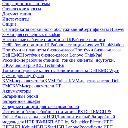
Операционные системы
Оптические кроссы
Документация
Инструменты
Опции
Сертификаты сервисного обслуживания
Сертификаты Huawei
Замки для серверных шкафов
Настольные рабочие станции и ПК
Рабочие станции
Dell
Рабочие станции HP
Рабочие станции Lenovo ThinkStation
Ноутбуки и планшеты бизнес-класса
Ноутбуки бизнес-класса
Dell EMC
Ноутбуки бизнес-класса Lenovo ThinkPad
Российские рабочие станции, тонкие клиенты, ноутбуки,
ПК
Aquarius
Fplus
ICL-Techno
iRu
Тонкие и нулевые клиенты
Тонкие клиенты Dell EMC Wyse
Сумки для ноутбуков
KVM-переключатели
KVM Fujitsu
KVM-переключатели Dell
EMC
KVM-переключатели HP
Аккумуляторы
Батарейные блоки
Батарейные шкафы
Зарядные станции для электромобилей
Источники бесперебойного питания
UPS Dell EMC
UPS
Fujitsu
Аксессуары для ИБП
Дополнительный батарейный
модуль для ИПБ IBM
ИБП APC by Schneider Electric
ИБП
HPE
ИБП Kehua
ИБП KStar
ИБП Lenovo
Российские ИБП