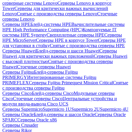
серверные системы Lenovo
Серверы Lenovo в корпусе
Tower
Серверы для критически важных вычислений
Lenovo
Снятые с производства серверы Lenovo
Стоечные
серверы Lenovo
Серверы HPE
Блейд-системы HPE
Вычислительные системы
HPE High Performance Computing (HPC)
Компонуемые IT
системы HPE Synergy
Сверхплотные серверы HPE
Серверы
HPE MicroServer
Серверы HPE в корпусе Tower
Серверы HPE
для установки в стойку
Снятые с производства серверы HPE
Серверы Huawei
Блейд-серверы и шасси Huawei
Серверы
Huawei для критически важных приложений
Серверы Huawei
с высокой плотностью
Снятые с производства серверы
Huawei
Стоечные серверы Huawei
Серверы Fujitsu
Блейд-серверы Fujitsu
PRIMERGY
Интегрированные системы Fujitsu
PRIMEFLEX
Серверы Fujitsu Primequest Mission Critical
Снятые
с производства серверы Fujitsu
Серверы Cisco
Блейд-серверы Cisco
Модульные серверы
Cisco
Стоечные серверы Cisco
Центральные устройства и
модули ввода-вывода Cisco UCS
Серверы Supermicro
Supermicro 1U
Supermicro 2U
Supermicro 4U
Серверы Oracle
Блейд-серверы и шасси Oracle
Серверы Oracle
SPARC
Серверы Oracle x86
Серверы Crusader
Серверы Rikor