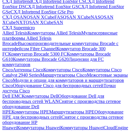
СХД Infortrend
СХД Infortrend EonStor CS
СХД Infortrend
EonStor DS
СХД Infortrend EonStor GS
СХД Infortrend EonStor
GSe
СХД Infortrend EonStor GSe Pro
СХД QSAN
QSAN XCubeFAS
QSAN XCubeNAS
QSAN
XCubeNXT
QSAN XCubeSAN
СХД Supermicro
Allied Telesis
Коммутаторы Allied Telesis
Мультисервисные
платформы Allied Telesis
Brocade
Высокопроизводительные коммутаторы Brocade с
интерфейсом Fibre Channel
Коммутатор Brocade 300
FC
Коммутатор Brocade 5300 FC
Коммутаторы Brocade
G610
Коммутаторы Brocade G620
Лицензии для FC
коммутаторов
Cisco
Антенны Cisco
Коммутаторы Cisco
Коммутаторы Cisco
Catalyst 2940 Series
Маршрутизаторы Cisco
Межсетевые экраны
Cisco
Модули и опции для коммутаторов и маршрутизаторов
Cisco
Оборудование Cisco для беспроводных сетей
Точки
доступа Cisco
Dell EMC
Коммутаторы Dell
Оборудование Dell для
беспроводных сетей WLAN
Снятое с производства сетевое
оборудование Dell
HPE
Коммутаторы HPE
Маршрутизаторы HPE
Оборудование
HPE для беспроводных сетей
Снятое с производства сетевое
оборудование HP
Huawei
Коммутаторы Huawei
Коммутаторы HuaweiCloudEngine