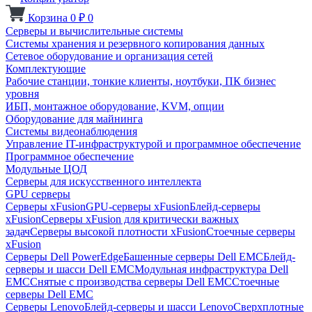
Корзина
0
₽
0
Серверы и вычислительные системы
Системы хранения и резервного копирования данных
Сетевое оборудование и организация сетей
Комплектующие
Рабочие станции, тонкие клиенты, ноутбуки, ПК бизнес
уровня
ИБП, монтажное оборудование, KVM, опции
Оборудование для майнинга
Системы видеонаблюдения
Управление IT-инфраструктурой и программное обеспечение
Программное обеспечение
Модульные ЦОД
Серверы для искусственного интеллекта
GPU серверы
Серверы xFusion
GPU-серверы xFusion
Блейд-серверы
xFusion
Серверы xFusion для критически важных
задач
Серверы высокой плотности xFusion
Стоечные серверы
xFusion
Серверы Dell PowerEdge
Башенные серверы Dell EMC
Блейд-
серверы и шасси Dell EMC
Модульная инфраструктура Dell
EMC
Снятые с производства серверы Dell EMC
Стоечные
серверы Dell EMC
Серверы Lenovo
Блейд-серверы и шасси Lenovo
Сверхплотные