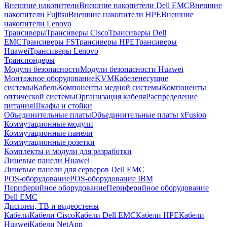
Внешние накопители
Внешние накопители Dell EMC
Внешние
накопители Fujitsu
Внешние накопители HPE
Внешние
накопители Lenovo
Трансиверы
Трансиверы Cisco
Трансиверы Dell
EMC
Трансиверы FS
Трансиверы HPE
Трансиверы
Huawei
Трансиверы Lenovo
Транспондеры
Модули безопасности
Модули безопасности Huawei
Монтажное оборудование
KVM
Кабеленесущие
системы
Кабель
Компоненты медной системы
Компоненты
оптической системы
Организация кабеля
Распределение
питания
Шкафы и стойки
Объединительные платы
Объединительные платы xFusion
Коммутационные модули
Коммутационные панели
Коммутационные розетки
Комплекты и модули для разработки
Лицевые панели Huawei
Лицевые панели для серверов Dell EMC
POS-оборудование
POS-оборудование IBM
Периферийное оборудование
Периферийное оборудование
Dell EMC
Дисплеи, ТВ и видеостены
Кабели
Кабели Cisco
Кабели Dell EMC
Кабели HPE
Кабели
Huawei
Кабели NetApp