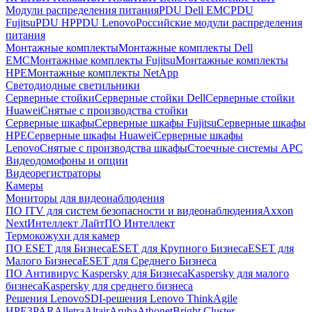
Модули распределения питания
PDU Dell EMC
PDU
Fujitsu
PDU HP
PDU Lenovo
Российские модули распределения
питания
Монтажные комплекты
Монтажные комплекты Dell
EMC
Монтажные комплекты Fujitsu
Монтажные комплекты
HPE
Монтажные комплекты NetApp
Светодиодные светильники
Серверные стойки
Серверные стойки Dell
Серверные стойки
Huawei
Снятые с производства стойки
Серверные шкафы
Серверные шкафы Fujitsu
Серверные шкафы
HPE
Серверные шкафы Huawei
Серверные шкафы
Lenovo
Снятые с производства шкафы
Стоечные системы APC
Видеодомофоны и опции
Видеорегистраторы
Камеры
Мониторы для видеонаблюдения
ПО ITV для систем безопасности и видеонаблюдения
Axxon
Next
Интеллект Лайт
ПО Интеллект
Термокожухи для камер
ПО ESET для Бизнеса
ESET для Крупного Бизнеса
ESET для
Малого Бизнеса
ESET для Среднего Бизнеса
ПО Антивирус Kaspersky для Бизнеса
Kaspersky для малого
бизнеса
Kaspersky для среднего бизнеса
Решения Lenovo
SDI-решения Lenovo ThinkAgile
HPE
3PAR
Alletra
Altair
Aruba
Athonet
Bright Cluster