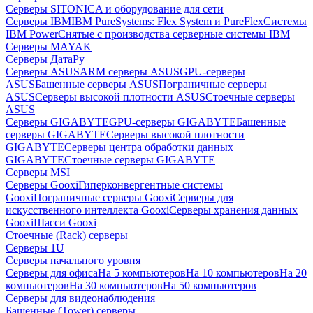
Серверы SITONICA и оборудование для сети
Серверы IBM
IBM PureSystems: Flex System и PureFlex
Системы
IBM Power
Снятые с производства серверные системы IBM
Серверы MAYAK
Серверы ДатаРу
Серверы ASUS
ARM серверы ASUS
GPU-серверы
ASUS
Башенные серверы ASUS
Пограничные серверы
ASUS
Серверы высокой плотности ASUS
Стоечные серверы
ASUS
Серверы GIGABYTE
GPU-серверы GIGABYTE
Башенные
серверы GIGABYTE
Серверы высокой плотности
GIGABYTE
Серверы центра обработки данных
GIGABYTE
Стоечные серверы GIGABYTE
Серверы MSI
Серверы Gooxi
Гиперконвергентные системы
Gooxi
Пограничные серверы Gooxi
Серверы для
искусственного интеллекта Gooxi
Серверы хранения данных
Gooxi
Шасси Gooxi
Стоечные (Rack) серверы
Серверы 1U
Серверы начального уровня
Серверы для офиса
На 5 компьютеров
На 10 компьютеров
На 20
компьютеров
На 30 компьютеров
На 50 компьютеров
Серверы для видеонаблюдения
Башенные (Tower) серверы