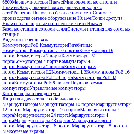
6800
Маршрутизаторы Huawei
Микроволновые антенны
Huawei
Оборудование Huawei для беспроводных
сетей
Решения Huawei по безопасности сети
Снятое с
производства сетевое оборудование Huawei
Точки доступа
Huawei
Транспортные и оптические сети Huawei
Базовые станции сотовой связи
Системы питания для сотовых
станций
Видеоконференцсвязь
Коммутаторы
PoE Коммутаторы
Гигабитные
коммутаторы
Коммутаторы 10 портов
Коммутаторы 16
портов
Коммутаторы 2 порта
Коммутаторы 24
порта
Коммутаторы 4 порта
Коммутаторы 48
портов
Коммутаторы 5 портов
Коммутаторы 8
портов
Коммутаторы L2
Коммутаторы L3
Коммутаторы PoE 16
портов
Коммутаторы PoE 24 порта
Коммутаторы PoE 32
порта
Коммутаторы PoE 8 портов
Неуправляемые
коммутаторы
Управляемые коммутаторы
Контроллеры точек доступа
Лицензии для сетевого оборудования
Маршрутизаторы
Маршрутизаторы 10 портов
Маршрутизаторы
12 портов
Маршрутизаторы 16 портов
Маршрутизаторы 2
порта
Маршрутизаторы 24 порта
Маршрутизаторы 4
порта
Маршрутизаторы 48 портов
Маршрутизаторы 5
портов
Маршрутизаторы 6 портов
Маршрутизаторы 8 портов
Межсетевые экраны