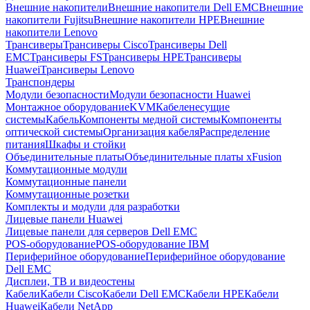
Внешние накопители
Внешние накопители Dell EMC
Внешние
накопители Fujitsu
Внешние накопители HPE
Внешние
накопители Lenovo
Трансиверы
Трансиверы Cisco
Трансиверы Dell
EMC
Трансиверы FS
Трансиверы HPE
Трансиверы
Huawei
Трансиверы Lenovo
Транспондеры
Модули безопасности
Модули безопасности Huawei
Монтажное оборудование
KVM
Кабеленесущие
системы
Кабель
Компоненты медной системы
Компоненты
оптической системы
Организация кабеля
Распределение
питания
Шкафы и стойки
Объединительные платы
Объединительные платы xFusion
Коммутационные модули
Коммутационные панели
Коммутационные розетки
Комплекты и модули для разработки
Лицевые панели Huawei
Лицевые панели для серверов Dell EMC
POS-оборудование
POS-оборудование IBM
Периферийное оборудование
Периферийное оборудование
Dell EMC
Дисплеи, ТВ и видеостены
Кабели
Кабели Cisco
Кабели Dell EMC
Кабели HPE
Кабели
Huawei
Кабели NetApp