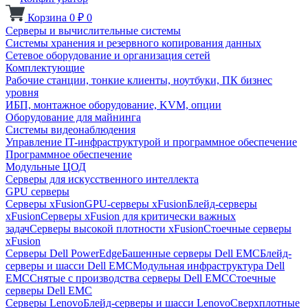
Корзина
0
₽
0
Серверы и вычислительные системы
Системы хранения и резервного копирования данных
Сетевое оборудование и организация сетей
Комплектующие
Рабочие станции, тонкие клиенты, ноутбуки, ПК бизнес
уровня
ИБП, монтажное оборудование, KVM, опции
Оборудование для майнинга
Системы видеонаблюдения
Управление IT-инфраструктурой и программное обеспечение
Программное обеспечение
Модульные ЦОД
Серверы для искусственного интеллекта
GPU серверы
Серверы xFusion
GPU-серверы xFusion
Блейд-серверы
xFusion
Серверы xFusion для критически важных
задач
Серверы высокой плотности xFusion
Стоечные серверы
xFusion
Серверы Dell PowerEdge
Башенные серверы Dell EMC
Блейд-
серверы и шасси Dell EMC
Модульная инфраструктура Dell
EMC
Снятые с производства серверы Dell EMC
Стоечные
серверы Dell EMC
Серверы Lenovo
Блейд-серверы и шасси Lenovo
Сверхплотные