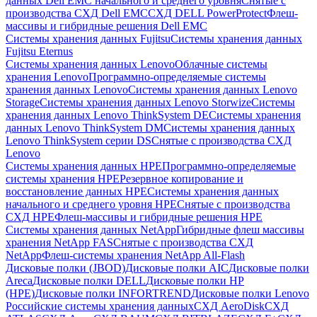
данных Dell EMC начального и среднего уровня
Снятые с
производства СХД Dell EMC
СХД DELL PowerProtect
Флеш-
массивы и гибридные решения Dell EMC
Системы хранения данных Fujitsu
Системы хранения данных
Fujitsu Eternus
Системы хранения данных Lenovo
Облачные системы
хранения Lenovo
Программно-определяемые системы
хранения данных Lenovo
Системы хранения данных Lenovo
Storage
Системы хранения данных Lenovo Storwize
Системы
хранения данных Lenovo ThinkSystem DE
Системы хранения
данных Lenovo ThinkSystem DM
Системы хранения данных
Lenovo ThinkSystem серии DS
Снятые с производства СХД
Lenovo
Системы хранения данных HPE
Программно-определяемые
системы хранения HPE
Резервное копирование и
восстановление данных HPE
Системы хранения данных
начального и среднего уровня HPE
Снятые с производства
СХД HPE
Флеш-массивы и гибридные решения HPE
Cистемы хранения данных NetApp
Гибридные флеш массивы
хранения NetApp FAS
Снятые с производства СХД
NetApp
Флеш-системы хранения NetApp All-Flash
Дисковые полки (JBOD)
Дисковые полки AIC
Дисковые полки
Areca
Дисковые полки DELL
Дисковые полки HP
(HPE)
Дисковые полки INFORTREND
Дисковые полки Lenovo
Российские системы хранения данных
СХД AeroDisk
СХД