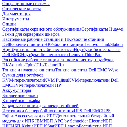
Операционные системы
Оптические кроссы
Документация
Инструменты
Опции
Сертификаты сервисного обслуживания
Сертификаты Huawei
Замки для серверных шкафов
Настольные рабочие станции и ПК
Рабочие станции
Dell
Рабочие станции HP
Рабочие станции Lenovo ThinkStation
Ноутбуки и планшеты бизнес-класса
Ноутбуки бизнес-класса
Dell EMC
Ноутбуки бизнес-класса Lenovo ThinkPad
Российские рабочие станции, тонкие клиенты, ноутбуки,
ПК
Aquarius
Fplus
ICL-Techno
iRu
Тонкие и нулевые клиенты
Тонкие клиенты Dell EMC Wyse
Сумки для ноутбуков
KVM-переключатели
KVM Fujitsu
KVM-переключатели Dell
EMC
KVM-переключатели HP
Аккумуляторы
Батарейные блоки
Батарейные шкафы
Зарядные станции для электромобилей
Источники бесперебойного питания
UPS Dell EMC
UPS
Fujitsu
Аксессуары для ИБП
Дополнительный батарейный
модуль для ИПБ IBM
ИБП APC by Schneider Electric
ИБП
HPE
ИБП Kehua
ИБП KStar
ИБП Lenovo
Российские ИБП