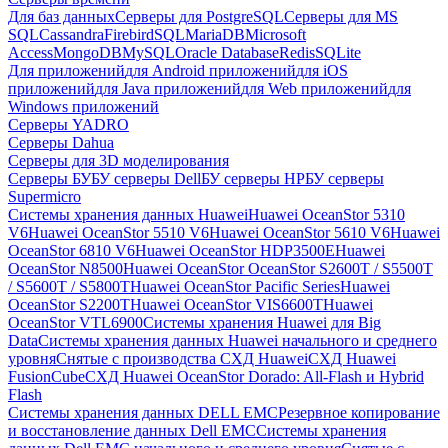
Для баз данных
Серверы для PostgreSQL
Серверы для MS
SQL
Cassandra
FirebirdSQL
MariaDB
Microsoft
Access
MongoDB
MySQL
Oracle Database
Redis
SQLite
Для приложений
для Android приложений
для iOS
приложений
для Java приложений
для Web приложений
для
Windows приложений
Серверы YADRO
Серверы Dahua
Серверы для 3D моделирования
Серверы БУ
БУ серверы Dell
БУ серверы HP
БУ серверы
Supermicro
Системы хранения данных Huawei
Huawei OceanStor 5310
V6
Huawei OceanStor 5510 V6
Huawei OceanStor 5610 V6
Huawei
OceanStor 6810 V6
Huawei OceanStor HDP3500E
Huawei
OceanStor N8500
Huawei OceanStor OceanStor S2600T / S5500T
/ S5600T / S5800T
Huawei OceanStor Pacific Series
Huawei
OceanStor S2200T
Huawei OceanStor VIS6600T
Huawei
OceanStor VTL6900
Системы хранения Huawei для Big
Data
Системы хранения данных Huawei начального и среднего
уровня
Снятые с производства СХД Huawei
СХД Huawei
FusionCube
СХД Huawei OceanStor Dorado: All-Flash и Hybrid
Flash
Системы хранения данных DELL EMC
Резервное копирование
и восстановление данных Dell EMC
Системы хранения