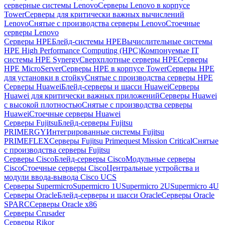
серверные системы Lenovo
Серверы Lenovo в корпусе
Tower
Серверы для критически важных вычислений
Lenovo
Снятые с производства серверы Lenovo
Стоечные
серверы Lenovo
Серверы HPE
Блейд-системы HPE
Вычислительные системы
HPE High Performance Computing (HPC)
Компонуемые IT
системы HPE Synergy
Сверхплотные серверы HPE
Серверы
HPE MicroServer
Серверы HPE в корпусе Tower
Серверы HPE
для установки в стойку
Снятые с производства серверы HPE
Серверы Huawei
Блейд-серверы и шасси Huawei
Серверы
Huawei для критически важных приложений
Серверы Huawei
с высокой плотностью
Снятые с производства серверы
Huawei
Стоечные серверы Huawei
Серверы Fujitsu
Блейд-серверы Fujitsu
PRIMERGY
Интегрированные системы Fujitsu
PRIMEFLEX
Серверы Fujitsu Primequest Mission Critical
Снятые
с производства серверы Fujitsu
Серверы Cisco
Блейд-серверы Cisco
Модульные серверы
Cisco
Стоечные серверы Cisco
Центральные устройства и
модули ввода-вывода Cisco UCS
Серверы Supermicro
Supermicro 1U
Supermicro 2U
Supermicro 4U
Серверы Oracle
Блейд-серверы и шасси Oracle
Серверы Oracle
SPARC
Серверы Oracle x86
Серверы Crusader
Серверы Rikor