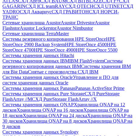
ATLAS
СХД Aрго
СХД BAUM
СХД BITBLAZE
СХД F+
СХД
GAGARIN
СХД ICL teamRAY
СХД QTECH
СХД UTINET
СХД
YADRO
СХД Аквариус
СХД ГРАВИТОН
СХД НОРСИ-
ТРАНС
Сетевые хранилища Asustor
Asustor Drivestor
Asustor
Flashstor
Asustor Lockerstor
Asustor Nimbustor
Сетевые хранилища TerraMaster
Системы резервного копирования HPE StoreOnce
HPE
StoreOnce 2900 Backup System
HPE StoreOnce 4500
HPE
StoreOnce 4700
HPE StoreOnce 4900
HPE StoreOnce 5500
Системы хранения данных Hitachi
Системы хранения данных IBM
IBM FlashSystem
Системы
резервного копирования данных IBM
Системы хранения IBM
для Big Data
Снятые с производства СХД IBM
Системы хранения данных Oracle
Управление и ПО для
систем хранения данных Oracle
Системы хранения данных Panasas
Panasas ActiveStor Prime
Системы хранения данных Pure Storage
СХД PureStorage
FlashArray //M
СХД PureStorage FlashArray //X
Системы хранения данных QNAP
Хранилища QNAP на 12
дисков
Хранилища QNAP на 16 дисков
Хранилища QNAP на
18 дисков
Хранилища QNAP на 24 диска
Хранилища QNAP на
30 дисков
Хранилища QNAP на 8 дисков
Хранилища QNAP на
9 дисков
Системы хранения данных Synology