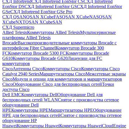
СХД Infortrend
СХД Infortrend EonStor CS
СХД Infortrend
EonStor DS
СХД Infortrend EonStor GS
СХД Infortrend EonStor
GSe
СХД Infortrend EonStor GSe Pro
СХД QSAN
QSAN XCubeFAS
QSAN XCubeNAS
QSAN
XCubeNXT
QSAN XCubeSAN
СХД Supermicro
Allied Telesis
Коммутаторы Allied Telesis
Мультисервисные
платформы Allied Telesis
Brocade
Высокопроизводительные коммутаторы Brocade с
интерфейсом Fibre Channel
Коммутатор Brocade 300
FC
Коммутатор Brocade 5300 FC
Коммутаторы Brocade
G610
Коммутаторы Brocade G620
Лицензии для FC
коммутаторов
Cisco
Антенны Cisco
Коммутаторы Cisco
Коммутаторы Cisco
Catalyst 2940 Series
Маршрутизаторы Cisco
Межсетевые экраны
Cisco
Модули и опции для коммутаторов и маршрутизаторов
Cisco
Оборудование Cisco для беспроводных сетей
Точки
доступа Cisco
Dell EMC
Коммутаторы Dell
Оборудование Dell для
беспроводных сетей WLAN
Снятое с производства сетевое
оборудование Dell
HPE
Коммутаторы HPE
Маршрутизаторы HPE
Оборудование
HPE для беспроводных сетей
Снятое с производства сетевое
оборудование HP
Huawei
Коммутаторы Huawei
Коммутаторы HuaweiCloudEngine