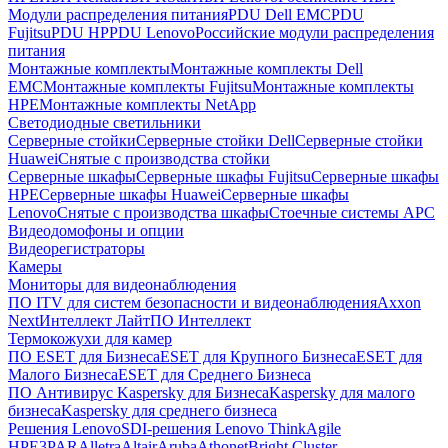
Модули распределения питания
PDU Dell EMC
PDU
Fujitsu
PDU HP
PDU Lenovo
Российские модули распределения
питания
Монтажные комплекты
Монтажные комплекты Dell
EMC
Монтажные комплекты Fujitsu
Монтажные комплекты
HPE
Монтажные комплекты NetApp
Светодиодные светильники
Серверные стойки
Серверные стойки Dell
Серверные стойки
Huawei
Снятые с производства стойки
Серверные шкафы
Серверные шкафы Fujitsu
Серверные шкафы
HPE
Серверные шкафы Huawei
Серверные шкафы
Lenovo
Снятые с производства шкафы
Стоечные системы APC
Видеодомофоны и опции
Видеорегистраторы
Камеры
Мониторы для видеонаблюдения
ПО ITV для систем безопасности и видеонаблюдения
Axxon
Next
Интеллект Лайт
ПО Интеллект
Термокожухи для камер
ПО ESET для Бизнеса
ESET для Крупного Бизнеса
ESET для
Малого Бизнеса
ESET для Среднего Бизнеса
ПО Антивирус Kaspersky для Бизнеса
Kaspersky для малого
бизнеса
Kaspersky для среднего бизнеса
Решения Lenovo
SDI-решения Lenovo ThinkAgile
HPE
3PAR
Alletra
Altair
Aruba
Athonet
Bright Cluster