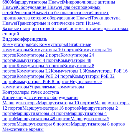
6800
Маршрутизаторы Huawei
Микроволновые антенны
Huawei
Оборудование Huawei для беспроводных
сетей
Решения Huawei по безопасности сети
Снятое с
производства сетевое оборудование Huawei
Точки доступа
Huawei
Транспортные и оптические сети Huawei
Базовые станции сотовой связи
Системы питания для сотовых
станций
Видеоконференцсвязь
Коммутаторы
PoE Коммутаторы
Гигабитные
коммутаторы
Коммутаторы 10 портов
Коммутаторы 16
портов
Коммутаторы 2 порта
Коммутаторы 24
порта
Коммутаторы 4 порта
Коммутаторы 48
портов
Коммутаторы 5 портов
Коммутаторы 8
портов
Коммутаторы L2
Коммутаторы L3
Коммутаторы PoE 16
портов
Коммутаторы PoE 24 порта
Коммутаторы PoE 32
порта
Коммутаторы PoE 8 портов
Неуправляемые
коммутаторы
Управляемые коммутаторы
Контроллеры точек доступа
Лицензии для сетевого оборудования
Маршрутизаторы
Маршрутизаторы 10 портов
Маршрутизаторы
12 портов
Маршрутизаторы 16 портов
Маршрутизаторы 2
порта
Маршрутизаторы 24 порта
Маршрутизаторы 4
порта
Маршрутизаторы 48 портов
Маршрутизаторы 5
портов
Маршрутизаторы 6 портов
Маршрутизаторы 8 портов
Межсетевые экраны