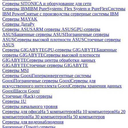
Серверы SITONICA и оборудование для сети
Серверы IBM
IBM PureSystems: Flex System и PureFlex
Системы
IBM Power
Снятые с производства серверные системы IBM
Серверы MAYAK
Серверы ДатаРу
Серверы ASUS
ARM серверы ASUS
GPU-серверы
ASUS
Башенные серверы ASUS
Пограничные серверы
ASUS
Серверы высокой плотности ASUS
Стоечные серверы
ASUS
Серверы GIGABYTE
GPU-серверы GIGABYTE
Башенные
серверы GIGABYTE
Серверы высокой плотности
GIGABYTE
Серверы центра обработки данных
GIGABYTE
Стоечные серверы GIGABYTE
Серверы MSI
Серверы Gooxi
Гиперконвергентные системы
Gooxi
Пограничные серверы Gooxi
Серверы для
искусственного интеллекта Gooxi
Серверы хранения данных
Gooxi
Шасси Gooxi
Стоечные (Rack) серверы
Серверы 1U
Серверы начального уровня
Серверы для офиса
На 5 компьютеров
На 10 компьютеров
На 20
компьютеров
На 30 компьютеров
На 50 компьютеров
Серверы для видеонаблюдения
Башенные (Tower) серверы