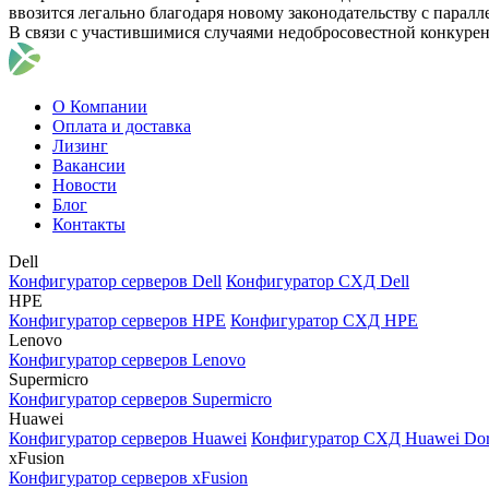
ввозится легально благодаря новому законодательству с парал
В связи с участившимися случаями недобросовестной конкуре
О Компании
Оплата и доставка
Лизинг
Вакансии
Новости
Блог
Контакты
Dell
Конфигуратор серверов Dell
Конфигуратор СХД Dell
HPE
Конфигуратор серверов HPE
Конфигуратор СХД HPE
Lenovo
Конфигуратор серверов Lenovo
Supermicro
Конфигуратор серверов Supermicro
Huawei
Конфигуратор серверов Huawei
Конфигуратор СХД Huawei Do
xFusion
Конфигуратор серверов xFusion