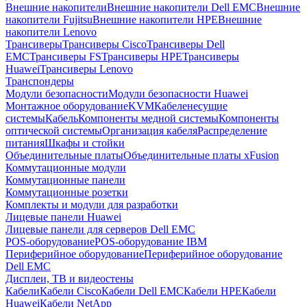
Внешние накопители
Внешние накопители Dell EMC
Внешние
накопители Fujitsu
Внешние накопители HPE
Внешние
накопители Lenovo
Трансиверы
Трансиверы Cisco
Трансиверы Dell
EMC
Трансиверы FS
Трансиверы HPE
Трансиверы
Huawei
Трансиверы Lenovo
Транспондеры
Модули безопасности
Модули безопасности Huawei
Монтажное оборудование
KVM
Кабеленесущие
системы
Кабель
Компоненты медной системы
Компоненты
оптической системы
Организация кабеля
Распределение
питания
Шкафы и стойки
Объединительные платы
Объединительные платы xFusion
Коммутационные модули
Коммутационные панели
Коммутационные розетки
Комплекты и модули для разработки
Лицевые панели Huawei
Лицевые панели для серверов Dell EMC
POS-оборудование
POS-оборудование IBM
Периферийное оборудование
Периферийное оборудование
Dell EMC
Дисплеи, ТВ и видеостены
Кабели
Кабели Cisco
Кабели Dell EMC
Кабели HPE
Кабели
Huawei
Кабели NetApp