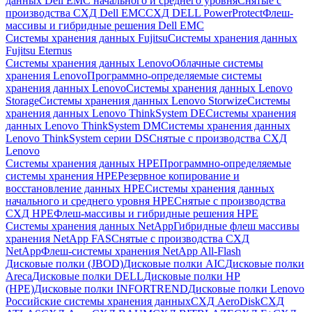
данных Dell EMC начального и среднего уровня
Снятые с
производства СХД Dell EMC
СХД DELL PowerProtect
Флеш-
массивы и гибридные решения Dell EMC
Системы хранения данных Fujitsu
Системы хранения данных
Fujitsu Eternus
Системы хранения данных Lenovo
Облачные системы
хранения Lenovo
Программно-определяемые системы
хранения данных Lenovo
Системы хранения данных Lenovo
Storage
Системы хранения данных Lenovo Storwize
Системы
хранения данных Lenovo ThinkSystem DE
Системы хранения
данных Lenovo ThinkSystem DM
Системы хранения данных
Lenovo ThinkSystem серии DS
Снятые с производства СХД
Lenovo
Системы хранения данных HPE
Программно-определяемые
системы хранения HPE
Резервное копирование и
восстановление данных HPE
Системы хранения данных
начального и среднего уровня HPE
Снятые с производства
СХД HPE
Флеш-массивы и гибридные решения HPE
Cистемы хранения данных NetApp
Гибридные флеш массивы
хранения NetApp FAS
Снятые с производства СХД
NetApp
Флеш-системы хранения NetApp All-Flash
Дисковые полки (JBOD)
Дисковые полки AIC
Дисковые полки
Areca
Дисковые полки DELL
Дисковые полки HP
(HPE)
Дисковые полки INFORTREND
Дисковые полки Lenovo
Российские системы хранения данных
СХД AeroDisk
СХД