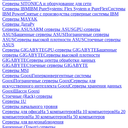
Серверы SITONICA и оборудование для сети
Серверы IBM
IBM PureSystems: Flex System и PureFlex
Системы
IBM Power
Снятые с производства серверные системы IBM
Серверы MAYAK
Серверы ДатаРу
Серверы ASUS
ARM серверы ASUS
GPU-серверы
ASUS
Башенные серверы ASUS
Пограничные серверы
ASUS
Серверы высокой плотности ASUS
Стоечные серверы
ASUS
Серверы GIGABYTE
GPU-серверы GIGABYTE
Башенные
серверы GIGABYTE
Серверы высокой плотности
GIGABYTE
Серверы центра обработки данных
GIGABYTE
Стоечные серверы GIGABYTE
Серверы MSI
Серверы Gooxi
Гиперконвергентные системы
Gooxi
Пограничные серверы Gooxi
Серверы для
искусственного интеллекта Gooxi
Серверы хранения данных
Gooxi
Шасси Gooxi
Стоечные (Rack) серверы
Серверы 1U
Серверы начального уровня
Серверы для офиса
На 5 компьютеров
На 10 компьютеров
На 20
компьютеров
На 30 компьютеров
На 50 компьютеров
Серверы для видеонаблюдения
Башенные (Tower) серверы