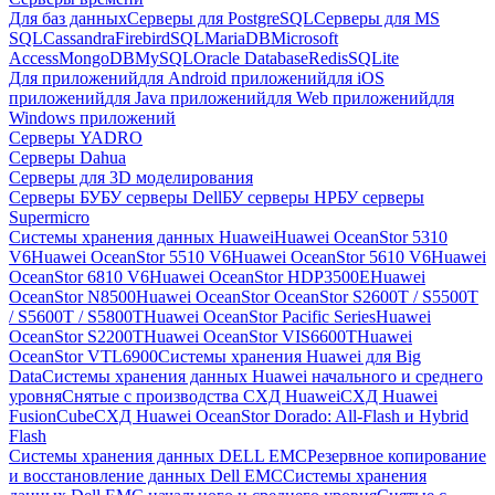
Для баз данных
Серверы для PostgreSQL
Серверы для MS
SQL
Cassandra
FirebirdSQL
MariaDB
Microsoft
Access
MongoDB
MySQL
Oracle Database
Redis
SQLite
Для приложений
для Android приложений
для iOS
приложений
для Java приложений
для Web приложений
для
Windows приложений
Серверы YADRO
Серверы Dahua
Серверы для 3D моделирования
Серверы БУ
БУ серверы Dell
БУ серверы HP
БУ серверы
Supermicro
Системы хранения данных Huawei
Huawei OceanStor 5310
V6
Huawei OceanStor 5510 V6
Huawei OceanStor 5610 V6
Huawei
OceanStor 6810 V6
Huawei OceanStor HDP3500E
Huawei
OceanStor N8500
Huawei OceanStor OceanStor S2600T / S5500T
/ S5600T / S5800T
Huawei OceanStor Pacific Series
Huawei
OceanStor S2200T
Huawei OceanStor VIS6600T
Huawei
OceanStor VTL6900
Системы хранения Huawei для Big
Data
Системы хранения данных Huawei начального и среднего
уровня
Снятые с производства СХД Huawei
СХД Huawei
FusionCube
СХД Huawei OceanStor Dorado: All-Flash и Hybrid
Flash
Системы хранения данных DELL EMC
Резервное копирование
и восстановление данных Dell EMC
Системы хранения