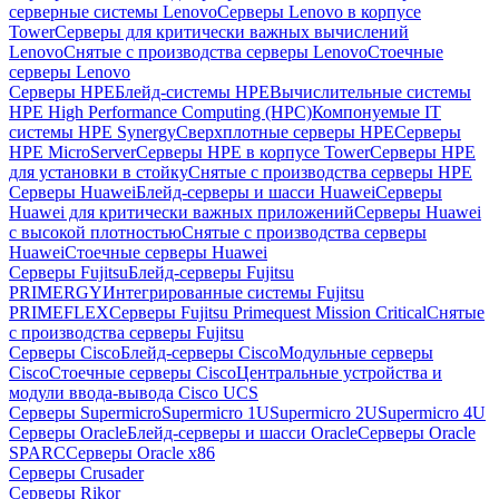
серверные системы Lenovo
Серверы Lenovo в корпусе
Tower
Серверы для критически важных вычислений
Lenovo
Снятые с производства серверы Lenovo
Стоечные
серверы Lenovo
Серверы HPE
Блейд-системы HPE
Вычислительные системы
HPE High Performance Computing (HPC)
Компонуемые IT
системы HPE Synergy
Сверхплотные серверы HPE
Серверы
HPE MicroServer
Серверы HPE в корпусе Tower
Серверы HPE
для установки в стойку
Снятые с производства серверы HPE
Серверы Huawei
Блейд-серверы и шасси Huawei
Серверы
Huawei для критически важных приложений
Серверы Huawei
с высокой плотностью
Снятые с производства серверы
Huawei
Стоечные серверы Huawei
Серверы Fujitsu
Блейд-серверы Fujitsu
PRIMERGY
Интегрированные системы Fujitsu
PRIMEFLEX
Серверы Fujitsu Primequest Mission Critical
Снятые
с производства серверы Fujitsu
Серверы Cisco
Блейд-серверы Cisco
Модульные серверы
Cisco
Стоечные серверы Cisco
Центральные устройства и
модули ввода-вывода Cisco UCS
Серверы Supermicro
Supermicro 1U
Supermicro 2U
Supermicro 4U
Серверы Oracle
Блейд-серверы и шасси Oracle
Серверы Oracle
SPARC
Серверы Oracle x86
Серверы Crusader
Серверы Rikor