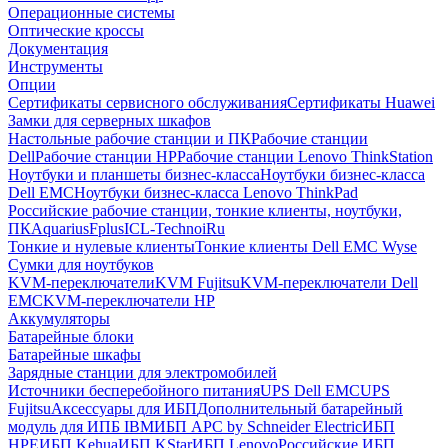
Операционные системы
Оптические кроссы
Документация
Инструменты
Опции
Сертификаты сервисного обслуживания
Сертификаты Huawei
Замки для серверных шкафов
Настольные рабочие станции и ПК
Рабочие станции
Dell
Рабочие станции HP
Рабочие станции Lenovo ThinkStation
Ноутбуки и планшеты бизнес-класса
Ноутбуки бизнес-класса
Dell EMC
Ноутбуки бизнес-класса Lenovo ThinkPad
Российские рабочие станции, тонкие клиенты, ноутбуки,
ПК
Aquarius
Fplus
ICL-Techno
iRu
Тонкие и нулевые клиенты
Тонкие клиенты Dell EMC Wyse
Сумки для ноутбуков
KVM-переключатели
KVM Fujitsu
KVM-переключатели Dell
EMC
KVM-переключатели HP
Аккумуляторы
Батарейные блоки
Батарейные шкафы
Зарядные станции для электромобилей
Источники бесперебойного питания
UPS Dell EMC
UPS
Fujitsu
Аксессуары для ИБП
Дополнительный батарейный
модуль для ИПБ IBM
ИБП APC by Schneider Electric
ИБП
HPE
ИБП Kehua
ИБП KStar
ИБП Lenovo
Российские ИБП