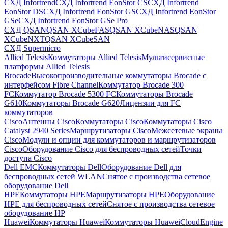
СХД Infortrend
СХД Infortrend EonStor CS
СХД Infortrend
EonStor DS
СХД Infortrend EonStor GS
СХД Infortrend EonStor
GSe
СХД Infortrend EonStor GSe Pro
СХД QSAN
QSAN XCubeFAS
QSAN XCubeNAS
QSAN
XCubeNXT
QSAN XCubeSAN
СХД Supermicro
Allied Telesis
Коммутаторы Allied Telesis
Мультисервисные
платформы Allied Telesis
Brocade
Высокопроизводительные коммутаторы Brocade с
интерфейсом Fibre Channel
Коммутатор Brocade 300
FC
Коммутатор Brocade 5300 FC
Коммутаторы Brocade
G610
Коммутаторы Brocade G620
Лицензии для FC
коммутаторов
Cisco
Антенны Cisco
Коммутаторы Cisco
Коммутаторы Cisco
Catalyst 2940 Series
Маршрутизаторы Cisco
Межсетевые экраны
Cisco
Модули и опции для коммутаторов и маршрутизаторов
Cisco
Оборудование Cisco для беспроводных сетей
Точки
доступа Cisco
Dell EMC
Коммутаторы Dell
Оборудование Dell для
беспроводных сетей WLAN
Снятое с производства сетевое
оборудование Dell
HPE
Коммутаторы HPE
Маршрутизаторы HPE
Оборудование
HPE для беспроводных сетей
Снятое с производства сетевое
оборудование HP
Huawei
Коммутаторы Huawei
Коммутаторы HuaweiCloudEngine