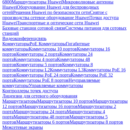
6800
Маршрутизаторы Huawei
Микроволновые антенны
Huawei
Оборудование Huawei для беспроводных
сетей
Решения Huawei по безопасности сети
Снятое с
производства сетевое оборудование Huawei
Точки доступа
Huawei
Транспортные и оптические сети Huawei
Базовые станции сотовой связи
Системы питания для сотовых
станций
Видеоконференцсвязь
Коммутаторы
PoE Коммутаторы
Гигабитные
коммутаторы
Коммутаторы 10 портов
Коммутаторы 16
портов
Коммутаторы 2 порта
Коммутаторы 24
порта
Коммутаторы 4 порта
Коммутаторы 48
портов
Коммутаторы 5 портов
Коммутаторы 8
портов
Коммутаторы L2
Коммутаторы L3
Коммутаторы PoE 16
портов
Коммутаторы PoE 24 порта
Коммутаторы PoE 32
порта
Коммутаторы PoE 8 портов
Неуправляемые
коммутаторы
Управляемые коммутаторы
Контроллеры точек доступа
Лицензии для сетевого оборудования
Маршрутизаторы
Маршрутизаторы 10 портов
Маршрутизаторы
12 портов
Маршрутизаторы 16 портов
Маршрутизаторы 2
порта
Маршрутизаторы 24 порта
Маршрутизаторы 4
порта
Маршрутизаторы 48 портов
Маршрутизаторы 5
портов
Маршрутизаторы 6 портов
Маршрутизаторы 8 портов
Межсетевые экраны