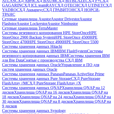
ATLAS
СХД Aрго
СХД BAUM
СХД BITBLAZE
СХД F+
СХД
GAGARIN
СХД ICL teamRAY
СХД QTECH
СХД UTINET
СХД
YADRO
СХД Аквариус
СХД ГРАВИТОН
СХД НОРСИ-
ТРАНС
Сетевые хранилища Asustor
Asustor Drivestor
Asustor
Flashstor
Asustor Lockerstor
Asustor Nimbustor
Сетевые хранилища TerraMaster
Системы резервного копирования HPE StoreOnce
HPE
StoreOnce 2900 Backup System
HPE StoreOnce 4500
HPE
StoreOnce 4700
HPE StoreOnce 4900
HPE StoreOnce 5500
Системы хранения данных Hitachi
Системы хранения данных IBM
IBM FlashSystem
Системы
резервного копирования данных IBM
Системы хранения IBM
для Big Data
Снятые с производства СХД IBM
Системы хранения данных Oracle
Управление и ПО для
систем хранения данных Oracle
Системы хранения данных Panasas
Panasas ActiveStor Prime
Системы хранения данных Pure Storage
СХД PureStorage
FlashArray //M
СХД PureStorage FlashArray //X
Системы хранения данных QNAP
Хранилища QNAP на 12
дисков
Хранилища QNAP на 16 дисков
Хранилища QNAP на
18 дисков
Хранилища QNAP на 24 диска
Хранилища QNAP на
30 дисков
Хранилища QNAP на 8 дисков
Хранилища QNAP на
9 дисков
Системы хранения данных Synology