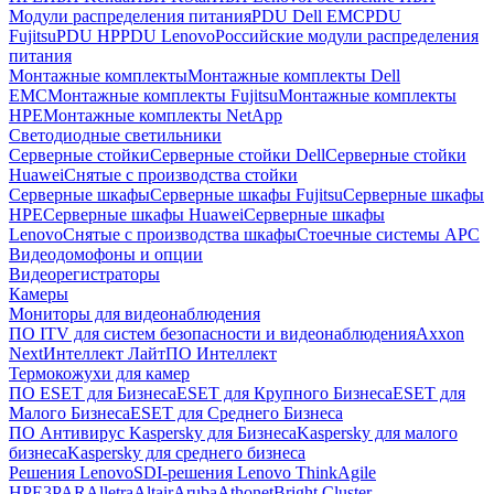
Модули распределения питания
PDU Dell EMC
PDU
Fujitsu
PDU HP
PDU Lenovo
Российские модули распределения
питания
Монтажные комплекты
Монтажные комплекты Dell
EMC
Монтажные комплекты Fujitsu
Монтажные комплекты
HPE
Монтажные комплекты NetApp
Светодиодные светильники
Серверные стойки
Серверные стойки Dell
Серверные стойки
Huawei
Снятые с производства стойки
Серверные шкафы
Серверные шкафы Fujitsu
Серверные шкафы
HPE
Серверные шкафы Huawei
Серверные шкафы
Lenovo
Снятые с производства шкафы
Стоечные системы APC
Видеодомофоны и опции
Видеорегистраторы
Камеры
Мониторы для видеонаблюдения
ПО ITV для систем безопасности и видеонаблюдения
Axxon
Next
Интеллект Лайт
ПО Интеллект
Термокожухи для камер
ПО ESET для Бизнеса
ESET для Крупного Бизнеса
ESET для
Малого Бизнеса
ESET для Среднего Бизнеса
ПО Антивирус Kaspersky для Бизнеса
Kaspersky для малого
бизнеса
Kaspersky для среднего бизнеса
Решения Lenovo
SDI-решения Lenovo ThinkAgile
HPE
3PAR
Alletra
Altair
Aruba
Athonet
Bright Cluster