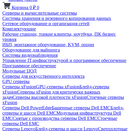
Корзина
0
₽
0
Серверы и вычислительные системы
Системы хранения и резервного копирования данных
Сетевое оборудование и организация сетей
Комплектующие
Рабочие станции, тонкие клиенты, ноутбуки, ПК бизнес
уровня
ИБП, монтажное оборудование, KVM, опции
Оборудование для майнинга
Системы видеонаблюдения
Управление IT-инфраструктурой и программное обеспечение
Программное обеспечение
Модульные ЦОД
Серверы для искусственного интеллекта
GPU серверы
Серверы xFusion
GPU-серверы xFusion
Блейд-серверы
xFusion
Серверы xFusion для критически важных
задач
Серверы высокой плотности xFusion
Стоечные серверы
xFusion
Серверы Dell PowerEdge
Башенные серверы Dell EMC
Блейд-
серверы и шасси Dell EMC
Модульная инфраструктура Dell
EMC
Снятые с производства серверы Dell EMC
Стоечные
серверы Dell EMC
Серверы Lenovo
Блейд-серверы и шасси Lenovo
Сверхплотные