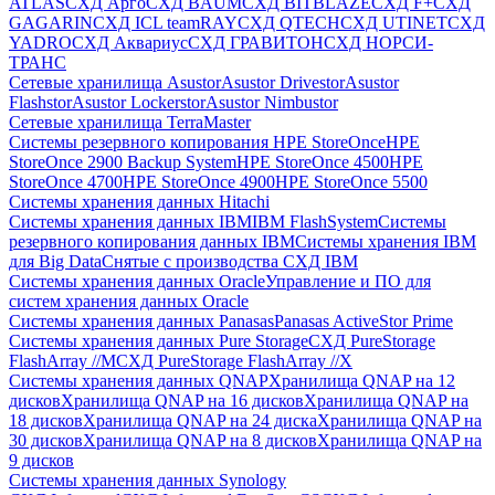
ATLAS
СХД Aрго
СХД BAUM
СХД BITBLAZE
СХД F+
СХД
GAGARIN
СХД ICL teamRAY
СХД QTECH
СХД UTINET
СХД
YADRO
СХД Аквариус
СХД ГРАВИТОН
СХД НОРСИ-
ТРАНС
Сетевые хранилища Asustor
Asustor Drivestor
Asustor
Flashstor
Asustor Lockerstor
Asustor Nimbustor
Сетевые хранилища TerraMaster
Системы резервного копирования HPE StoreOnce
HPE
StoreOnce 2900 Backup System
HPE StoreOnce 4500
HPE
StoreOnce 4700
HPE StoreOnce 4900
HPE StoreOnce 5500
Системы хранения данных Hitachi
Системы хранения данных IBM
IBM FlashSystem
Системы
резервного копирования данных IBM
Системы хранения IBM
для Big Data
Снятые с производства СХД IBM
Системы хранения данных Oracle
Управление и ПО для
систем хранения данных Oracle
Системы хранения данных Panasas
Panasas ActiveStor Prime
Системы хранения данных Pure Storage
СХД PureStorage
FlashArray //M
СХД PureStorage FlashArray //X
Системы хранения данных QNAP
Хранилища QNAP на 12
дисков
Хранилища QNAP на 16 дисков
Хранилища QNAP на
18 дисков
Хранилища QNAP на 24 диска
Хранилища QNAP на
30 дисков
Хранилища QNAP на 8 дисков
Хранилища QNAP на
9 дисков
Системы хранения данных Synology