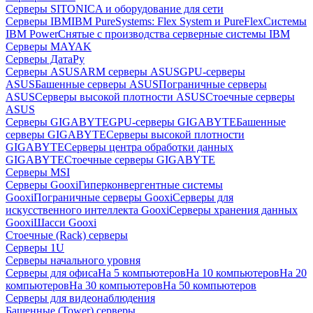
Серверы SITONICA и оборудование для сети
Серверы IBM
IBM PureSystems: Flex System и PureFlex
Системы
IBM Power
Снятые с производства серверные системы IBM
Серверы MAYAK
Серверы ДатаРу
Серверы ASUS
ARM серверы ASUS
GPU-серверы
ASUS
Башенные серверы ASUS
Пограничные серверы
ASUS
Серверы высокой плотности ASUS
Стоечные серверы
ASUS
Серверы GIGABYTE
GPU-серверы GIGABYTE
Башенные
серверы GIGABYTE
Серверы высокой плотности
GIGABYTE
Серверы центра обработки данных
GIGABYTE
Стоечные серверы GIGABYTE
Серверы MSI
Серверы Gooxi
Гиперконвергентные системы
Gooxi
Пограничные серверы Gooxi
Серверы для
искусственного интеллекта Gooxi
Серверы хранения данных
Gooxi
Шасси Gooxi
Стоечные (Rack) серверы
Серверы 1U
Серверы начального уровня
Серверы для офиса
На 5 компьютеров
На 10 компьютеров
На 20
компьютеров
На 30 компьютеров
На 50 компьютеров
Серверы для видеонаблюдения
Башенные (Tower) серверы