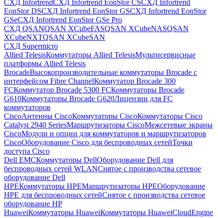
СХД Infortrend
СХД Infortrend EonStor CS
СХД Infortrend
EonStor DS
СХД Infortrend EonStor GS
СХД Infortrend EonStor
GSe
СХД Infortrend EonStor GSe Pro
СХД QSAN
QSAN XCubeFAS
QSAN XCubeNAS
QSAN
XCubeNXT
QSAN XCubeSAN
СХД Supermicro
Allied Telesis
Коммутаторы Allied Telesis
Мультисервисные
платформы Allied Telesis
Brocade
Высокопроизводительные коммутаторы Brocade с
интерфейсом Fibre Channel
Коммутатор Brocade 300
FC
Коммутатор Brocade 5300 FC
Коммутаторы Brocade
G610
Коммутаторы Brocade G620
Лицензии для FC
коммутаторов
Cisco
Антенны Cisco
Коммутаторы Cisco
Коммутаторы Cisco
Catalyst 2940 Series
Маршрутизаторы Cisco
Межсетевые экраны
Cisco
Модули и опции для коммутаторов и маршрутизаторов
Cisco
Оборудование Cisco для беспроводных сетей
Точки
доступа Cisco
Dell EMC
Коммутаторы Dell
Оборудование Dell для
беспроводных сетей WLAN
Снятое с производства сетевое
оборудование Dell
HPE
Коммутаторы HPE
Маршрутизаторы HPE
Оборудование
HPE для беспроводных сетей
Снятое с производства сетевое
оборудование HP
Huawei
Коммутаторы Huawei
Коммутаторы HuaweiCloudEngine