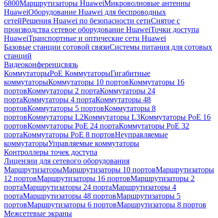
6800
Маршрутизаторы Huawei
Микроволновые антенны
Huawei
Оборудование Huawei для беспроводных
сетей
Решения Huawei по безопасности сети
Снятое с
производства сетевое оборудование Huawei
Точки доступа
Huawei
Транспортные и оптические сети Huawei
Базовые станции сотовой связи
Системы питания для сотовых
станций
Видеоконференцсвязь
Коммутаторы
PoE Коммутаторы
Гигабитные
коммутаторы
Коммутаторы 10 портов
Коммутаторы 16
портов
Коммутаторы 2 порта
Коммутаторы 24
порта
Коммутаторы 4 порта
Коммутаторы 48
портов
Коммутаторы 5 портов
Коммутаторы 8
портов
Коммутаторы L2
Коммутаторы L3
Коммутаторы PoE 16
портов
Коммутаторы PoE 24 порта
Коммутаторы PoE 32
порта
Коммутаторы PoE 8 портов
Неуправляемые
коммутаторы
Управляемые коммутаторы
Контроллеры точек доступа
Лицензии для сетевого оборудования
Маршрутизаторы
Маршрутизаторы 10 портов
Маршрутизаторы
12 портов
Маршрутизаторы 16 портов
Маршрутизаторы 2
порта
Маршрутизаторы 24 порта
Маршрутизаторы 4
порта
Маршрутизаторы 48 портов
Маршрутизаторы 5
портов
Маршрутизаторы 6 портов
Маршрутизаторы 8 портов
Межсетевые экраны