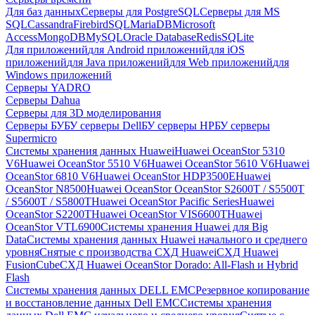
Для баз данных
Серверы для PostgreSQL
Серверы для MS
SQL
Cassandra
FirebirdSQL
MariaDB
Microsoft
Access
MongoDB
MySQL
Oracle Database
Redis
SQLite
Для приложений
для Android приложений
для iOS
приложений
для Java приложений
для Web приложений
для
Windows приложений
Серверы YADRO
Серверы Dahua
Серверы для 3D моделирования
Серверы БУ
БУ серверы Dell
БУ серверы HP
БУ серверы
Supermicro
Системы хранения данных Huawei
Huawei OceanStor 5310
V6
Huawei OceanStor 5510 V6
Huawei OceanStor 5610 V6
Huawei
OceanStor 6810 V6
Huawei OceanStor HDP3500E
Huawei
OceanStor N8500
Huawei OceanStor OceanStor S2600T / S5500T
/ S5600T / S5800T
Huawei OceanStor Pacific Series
Huawei
OceanStor S2200T
Huawei OceanStor VIS6600T
Huawei
OceanStor VTL6900
Системы хранения Huawei для Big
Data
Системы хранения данных Huawei начального и среднего
уровня
Снятые с производства СХД Huawei
СХД Huawei
FusionCube
СХД Huawei OceanStor Dorado: All-Flash и Hybrid
Flash
Системы хранения данных DELL EMC
Резервное копирование
и восстановление данных Dell EMC
Системы хранения