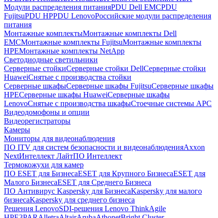
Модули распределения питания
PDU Dell EMC
PDU
Fujitsu
PDU HP
PDU Lenovo
Российские модули распределения
питания
Монтажные комплекты
Монтажные комплекты Dell
EMC
Монтажные комплекты Fujitsu
Монтажные комплекты
HPE
Монтажные комплекты NetApp
Светодиодные светильники
Серверные стойки
Серверные стойки Dell
Серверные стойки
Huawei
Снятые с производства стойки
Серверные шкафы
Серверные шкафы Fujitsu
Серверные шкафы
HPE
Серверные шкафы Huawei
Серверные шкафы
Lenovo
Снятые с производства шкафы
Стоечные системы APC
Видеодомофоны и опции
Видеорегистраторы
Камеры
Мониторы для видеонаблюдения
ПО ITV для систем безопасности и видеонаблюдения
Axxon
Next
Интеллект Лайт
ПО Интеллект
Термокожухи для камер
ПО ESET для Бизнеса
ESET для Крупного Бизнеса
ESET для
Малого Бизнеса
ESET для Среднего Бизнеса
ПО Антивирус Kaspersky для Бизнеса
Kaspersky для малого
бизнеса
Kaspersky для среднего бизнеса
Решения Lenovo
SDI-решения Lenovo ThinkAgile
HPE
3PAR
Alletra
Altair
Aruba
Athonet
Bright Cluster