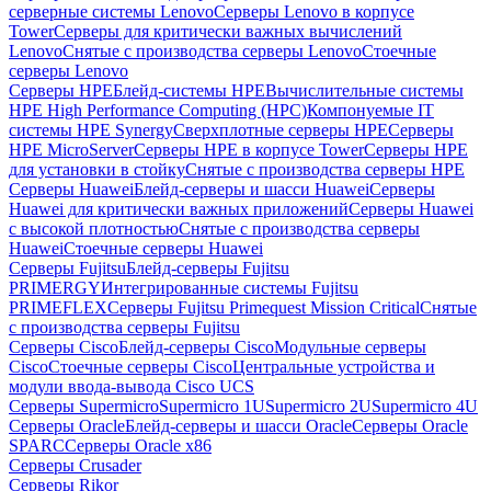
серверные системы Lenovo
Серверы Lenovo в корпусе
Tower
Серверы для критически важных вычислений
Lenovo
Снятые с производства серверы Lenovo
Стоечные
серверы Lenovo
Серверы HPE
Блейд-системы HPE
Вычислительные системы
HPE High Performance Computing (HPC)
Компонуемые IT
системы HPE Synergy
Сверхплотные серверы HPE
Серверы
HPE MicroServer
Серверы HPE в корпусе Tower
Серверы HPE
для установки в стойку
Снятые с производства серверы HPE
Серверы Huawei
Блейд-серверы и шасси Huawei
Серверы
Huawei для критически важных приложений
Серверы Huawei
с высокой плотностью
Снятые с производства серверы
Huawei
Стоечные серверы Huawei
Серверы Fujitsu
Блейд-серверы Fujitsu
PRIMERGY
Интегрированные системы Fujitsu
PRIMEFLEX
Серверы Fujitsu Primequest Mission Critical
Снятые
с производства серверы Fujitsu
Серверы Cisco
Блейд-серверы Cisco
Модульные серверы
Cisco
Стоечные серверы Cisco
Центральные устройства и
модули ввода-вывода Cisco UCS
Серверы Supermicro
Supermicro 1U
Supermicro 2U
Supermicro 4U
Серверы Oracle
Блейд-серверы и шасси Oracle
Серверы Oracle
SPARC
Серверы Oracle x86
Серверы Crusader
Серверы Rikor