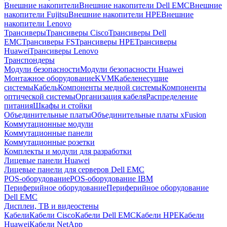
Внешние накопители
Внешние накопители Dell EMC
Внешние
накопители Fujitsu
Внешние накопители HPE
Внешние
накопители Lenovo
Трансиверы
Трансиверы Cisco
Трансиверы Dell
EMC
Трансиверы FS
Трансиверы HPE
Трансиверы
Huawei
Трансиверы Lenovo
Транспондеры
Модули безопасности
Модули безопасности Huawei
Монтажное оборудование
KVM
Кабеленесущие
системы
Кабель
Компоненты медной системы
Компоненты
оптической системы
Организация кабеля
Распределение
питания
Шкафы и стойки
Объединительные платы
Объединительные платы xFusion
Коммутационные модули
Коммутационные панели
Коммутационные розетки
Комплекты и модули для разработки
Лицевые панели Huawei
Лицевые панели для серверов Dell EMC
POS-оборудование
POS-оборудование IBM
Периферийное оборудование
Периферийное оборудование
Dell EMC
Дисплеи, ТВ и видеостены
Кабели
Кабели Cisco
Кабели Dell EMC
Кабели HPE
Кабели
Huawei
Кабели NetApp