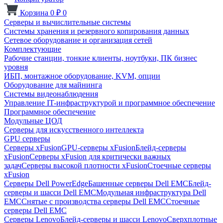
Корзина
0
₽
0
Серверы и вычислительные системы
Системы хранения и резервного копирования данных
Сетевое оборудование и организация сетей
Комплектующие
Рабочие станции, тонкие клиенты, ноутбуки, ПК бизнес
уровня
ИБП, монтажное оборудование, KVM, опции
Оборудование для майнинга
Системы видеонаблюдения
Управление IT-инфраструктурой и программное обеспечение
Программное обеспечение
Модульные ЦОД
Серверы для искусственного интеллекта
GPU серверы
Серверы xFusion
GPU-серверы xFusion
Блейд-серверы
xFusion
Серверы xFusion для критически важных
задач
Серверы высокой плотности xFusion
Стоечные серверы
xFusion
Серверы Dell PowerEdge
Башенные серверы Dell EMC
Блейд-
серверы и шасси Dell EMC
Модульная инфраструктура Dell
EMC
Снятые с производства серверы Dell EMC
Стоечные
серверы Dell EMC
Серверы Lenovo
Блейд-серверы и шасси Lenovo
Сверхплотные