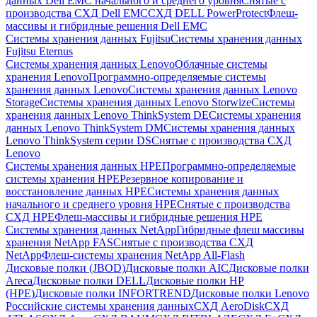
данных Dell EMC начального и среднего уровня
Снятые с
производства СХД Dell EMC
СХД DELL PowerProtect
Флеш-
массивы и гибридные решения Dell EMC
Системы хранения данных Fujitsu
Системы хранения данных
Fujitsu Eternus
Системы хранения данных Lenovo
Облачные системы
хранения Lenovo
Программно-определяемые системы
хранения данных Lenovo
Системы хранения данных Lenovo
Storage
Системы хранения данных Lenovo Storwize
Системы
хранения данных Lenovo ThinkSystem DE
Системы хранения
данных Lenovo ThinkSystem DM
Системы хранения данных
Lenovo ThinkSystem серии DS
Снятые с производства СХД
Lenovo
Системы хранения данных HPE
Программно-определяемые
системы хранения HPE
Резервное копирование и
восстановление данных HPE
Системы хранения данных
начального и среднего уровня HPE
Снятые с производства
СХД HPE
Флеш-массивы и гибридные решения HPE
Cистемы хранения данных NetApp
Гибридные флеш массивы
хранения NetApp FAS
Снятые с производства СХД
NetApp
Флеш-системы хранения NetApp All-Flash
Дисковые полки (JBOD)
Дисковые полки AIC
Дисковые полки
Areca
Дисковые полки DELL
Дисковые полки HP
(HPE)
Дисковые полки INFORTREND
Дисковые полки Lenovo
Российские системы хранения данных
СХД AeroDisk
СХД