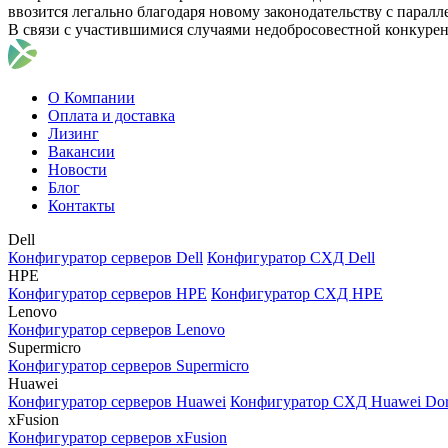
ввозится легально благодаря новому законодательству с парал
В связи с участившимися случаями недобросовестной конкуре
О Компании
Оплата и доставка
Лизинг
Вакансии
Новости
Блог
Контакты
Dell
Конфигуратор серверов Dell
Конфигуратор СХД Dell
HPE
Конфигуратор серверов HPE
Конфигуратор СХД HPE
Lenovo
Конфигуратор серверов Lenovo
Supermicro
Конфигуратор серверов Supermicro
Huawei
Конфигуратор серверов Huawei
Конфигуратор СХД Huawei Do
xFusion
Конфигуратор серверов xFusion