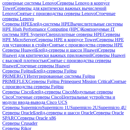
серверные системы Lenovo
Серверы Lenovo в корпусе
Tower
Серверы для критически важных вычислений
Lenovo
Снятые с производства серверы Lenovo
Стоечные
серверы Lenovo
Серверы HPE
Блейд-системы HPE
Вычислительные системы
HPE High Performance Computing (HPC)
Компонуемые IT
системы HPE Synergy
Сверхплотные серверы HPE
Серверы
HPE MicroServer
Серверы HPE в корпусе Tower
Серверы HPE
для установки в стойку
Снятые с производства серверы HPE
Серверы Huawei
Блейд-серверы и шасси Huawei
Серверы
Huawei для критически важных приложений
Серверы Huawei
с высокой плотностью
Снятые с производства серверы
Huawei
Стоечные серверы Huawei
Серверы Fujitsu
Блейд-серверы Fujitsu
PRIMERGY
Интегрированные системы Fujitsu
PRIMEFLEX
Серверы Fujitsu Primequest Mission Critical
Снятые
с производства серверы Fujitsu
Серверы Cisco
Блейд-серверы Cisco
Модульные серверы
Cisco
Стоечные серверы Cisco
Центральные устройства и
модули ввода-вывода Cisco UCS
Серверы Supermicro
Supermicro 1U
Supermicro 2U
Supermicro 4U
Серверы Oracle
Блейд-серверы и шасси Oracle
Серверы Oracle
SPARC
Серверы Oracle x86
Серверы Crusader
Серверы Rikor