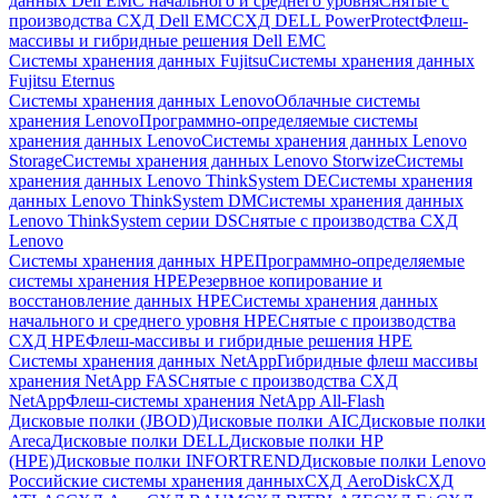
данных Dell EMC начального и среднего уровня
Снятые с
производства СХД Dell EMC
СХД DELL PowerProtect
Флеш-
массивы и гибридные решения Dell EMC
Системы хранения данных Fujitsu
Системы хранения данных
Fujitsu Eternus
Системы хранения данных Lenovo
Облачные системы
хранения Lenovo
Программно-определяемые системы
хранения данных Lenovo
Системы хранения данных Lenovo
Storage
Системы хранения данных Lenovo Storwize
Системы
хранения данных Lenovo ThinkSystem DE
Системы хранения
данных Lenovo ThinkSystem DM
Системы хранения данных
Lenovo ThinkSystem серии DS
Снятые с производства СХД
Lenovo
Системы хранения данных HPE
Программно-определяемые
системы хранения HPE
Резервное копирование и
восстановление данных HPE
Системы хранения данных
начального и среднего уровня HPE
Снятые с производства
СХД HPE
Флеш-массивы и гибридные решения HPE
Cистемы хранения данных NetApp
Гибридные флеш массивы
хранения NetApp FAS
Снятые с производства СХД
NetApp
Флеш-системы хранения NetApp All-Flash
Дисковые полки (JBOD)
Дисковые полки AIC
Дисковые полки
Areca
Дисковые полки DELL
Дисковые полки HP
(HPE)
Дисковые полки INFORTREND
Дисковые полки Lenovo
Российские системы хранения данных
СХД AeroDisk
СХД