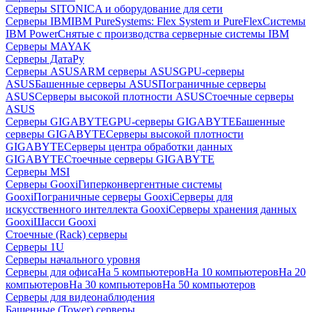
Серверы SITONICA и оборудование для сети
Серверы IBM
IBM PureSystems: Flex System и PureFlex
Системы
IBM Power
Снятые с производства серверные системы IBM
Серверы MAYAK
Серверы ДатаРу
Серверы ASUS
ARM серверы ASUS
GPU-серверы
ASUS
Башенные серверы ASUS
Пограничные серверы
ASUS
Серверы высокой плотности ASUS
Стоечные серверы
ASUS
Серверы GIGABYTE
GPU-серверы GIGABYTE
Башенные
серверы GIGABYTE
Серверы высокой плотности
GIGABYTE
Серверы центра обработки данных
GIGABYTE
Стоечные серверы GIGABYTE
Серверы MSI
Серверы Gooxi
Гиперконвергентные системы
Gooxi
Пограничные серверы Gooxi
Серверы для
искусственного интеллекта Gooxi
Серверы хранения данных
Gooxi
Шасси Gooxi
Стоечные (Rack) серверы
Серверы 1U
Серверы начального уровня
Серверы для офиса
На 5 компьютеров
На 10 компьютеров
На 20
компьютеров
На 30 компьютеров
На 50 компьютеров
Серверы для видеонаблюдения
Башенные (Tower) серверы