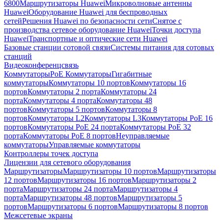
6800
Маршрутизаторы Huawei
Микроволновые антенны
Huawei
Оборудование Huawei для беспроводных
сетей
Решения Huawei по безопасности сети
Снятое с
производства сетевое оборудование Huawei
Точки доступа
Huawei
Транспортные и оптические сети Huawei
Базовые станции сотовой связи
Системы питания для сотовых
станций
Видеоконференцсвязь
Коммутаторы
PoE Коммутаторы
Гигабитные
коммутаторы
Коммутаторы 10 портов
Коммутаторы 16
портов
Коммутаторы 2 порта
Коммутаторы 24
порта
Коммутаторы 4 порта
Коммутаторы 48
портов
Коммутаторы 5 портов
Коммутаторы 8
портов
Коммутаторы L2
Коммутаторы L3
Коммутаторы PoE 16
портов
Коммутаторы PoE 24 порта
Коммутаторы PoE 32
порта
Коммутаторы PoE 8 портов
Неуправляемые
коммутаторы
Управляемые коммутаторы
Контроллеры точек доступа
Лицензии для сетевого оборудования
Маршрутизаторы
Маршрутизаторы 10 портов
Маршрутизаторы
12 портов
Маршрутизаторы 16 портов
Маршрутизаторы 2
порта
Маршрутизаторы 24 порта
Маршрутизаторы 4
порта
Маршрутизаторы 48 портов
Маршрутизаторы 5
портов
Маршрутизаторы 6 портов
Маршрутизаторы 8 портов
Межсетевые экраны