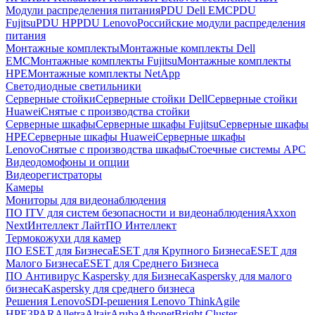
Модули распределения питания
PDU Dell EMC
PDU
Fujitsu
PDU HP
PDU Lenovo
Российские модули распределения
питания
Монтажные комплекты
Монтажные комплекты Dell
EMC
Монтажные комплекты Fujitsu
Монтажные комплекты
HPE
Монтажные комплекты NetApp
Светодиодные светильники
Серверные стойки
Серверные стойки Dell
Серверные стойки
Huawei
Снятые с производства стойки
Серверные шкафы
Серверные шкафы Fujitsu
Серверные шкафы
HPE
Серверные шкафы Huawei
Серверные шкафы
Lenovo
Снятые с производства шкафы
Стоечные системы APC
Видеодомофоны и опции
Видеорегистраторы
Камеры
Мониторы для видеонаблюдения
ПО ITV для систем безопасности и видеонаблюдения
Axxon
Next
Интеллект Лайт
ПО Интеллект
Термокожухи для камер
ПО ESET для Бизнеса
ESET для Крупного Бизнеса
ESET для
Малого Бизнеса
ESET для Среднего Бизнеса
ПО Антивирус Kaspersky для Бизнеса
Kaspersky для малого
бизнеса
Kaspersky для среднего бизнеса
Решения Lenovo
SDI-решения Lenovo ThinkAgile
HPE
3PAR
Alletra
Altair
Aruba
Athonet
Bright Cluster