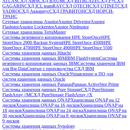
ATLAS
СХД Aрго
СХД BAUM
СХД BITBLAZE
СХД F+
СХД
GAGARIN
СХД ICL teamRAY
СХД QTECH
СХД UTINET
СХД
YADRO
СХД Аквариус
СХД ГРАВИТОН
СХД НОРСИ-
ТРАНС
Сетевые хранилища Asustor
Asustor Drivestor
Asustor
Flashstor
Asustor Lockerstor
Asustor Nimbustor
Сетевые хранилища TerraMaster
Системы резервного копирования HPE StoreOnce
HPE
StoreOnce 2900 Backup System
HPE StoreOnce 4500
HPE
StoreOnce 4700
HPE StoreOnce 4900
HPE StoreOnce 5500
Системы хранения данных Hitachi
Системы хранения данных IBM
IBM FlashSystem
Системы
резервного копирования данных IBM
Системы хранения IBM
для Big Data
Снятые с производства СХД IBM
Системы хранения данных Oracle
Управление и ПО для
систем хранения данных Oracle
Системы хранения данных Panasas
Panasas ActiveStor Prime
Системы хранения данных Pure Storage
СХД PureStorage
FlashArray //M
СХД PureStorage FlashArray //X
Системы хранения данных QNAP
Хранилища QNAP на 12
дисков
Хранилища QNAP на 16 дисков
Хранилища QNAP на
18 дисков
Хранилища QNAP на 24 диска
Хранилища QNAP на
30 дисков
Хранилища QNAP на 8 дисков
Хранилища QNAP на
9 дисков
Системы хранения данных Synology