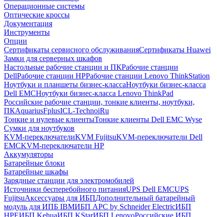
Операционные системы
Оптические кроссы
Документация
Инструменты
Опции
Сертификаты сервисного обслуживания
Сертификаты Huawei
Замки для серверных шкафов
Настольные рабочие станции и ПК
Рабочие станции
Dell
Рабочие станции HP
Рабочие станции Lenovo ThinkStation
Ноутбуки и планшеты бизнес-класса
Ноутбуки бизнес-класса
Dell EMC
Ноутбуки бизнес-класса Lenovo ThinkPad
Российские рабочие станции, тонкие клиенты, ноутбуки,
ПК
Aquarius
Fplus
ICL-Techno
iRu
Тонкие и нулевые клиенты
Тонкие клиенты Dell EMC Wyse
Сумки для ноутбуков
KVM-переключатели
KVM Fujitsu
KVM-переключатели Dell
EMC
KVM-переключатели HP
Аккумуляторы
Батарейные блоки
Батарейные шкафы
Зарядные станции для электромобилей
Источники бесперебойного питания
UPS Dell EMC
UPS
Fujitsu
Аксессуары для ИБП
Дополнительный батарейный
модуль для ИПБ IBM
ИБП APC by Schneider Electric
ИБП
HPE
ИБП Kehua
ИБП KStar
ИБП Lenovo
Российские ИБП