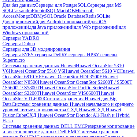
Для баз данных
Серверы для PostgreSQL
Серверы для MS
SQL
Cassandra
FirebirdSQL
MariaDB
Microsoft
Access
MongoDB
MySQL
Oracle Database
Redis
SQLite
Для приложений
для Android приложений
для iOS
приложений
для Java приложений
для Web приложений
для
Windows приложений
Серверы YADRO
Серверы Dahua
Серверы для 3D моделирования
Серверы БУ
БУ серверы Dell
БУ серверы HP
БУ серверы
Supermicro
Системы хранения данных Huawei
Huawei OceanStor 5310
V6
Huawei OceanStor 5510 V6
Huawei OceanStor 5610 V6
Huawei
OceanStor 6810 V6
Huawei OceanStor HDP3500E
Huawei
OceanStor N8500
Huawei OceanStor OceanStor S2600T / S5500T
/ S5600T / S5800T
Huawei OceanStor Pacific Series
Huawei
OceanStor S2200T
Huawei OceanStor VIS6600T
Huawei
OceanStor VTL6900
Системы хранения Huawei для Big
Data
Системы хранения данных Huawei начального и среднего
уровня
Снятые с производства СХД Huawei
СХД Huawei
FusionCube
СХД Huawei OceanStor Dorado: All-Flash и Hybrid
Flash
Системы хранения данных DELL EMC
Резервное копирование
и восстановление данных Dell EMC
Системы хранения