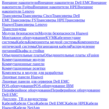
Внешние накопители
Внешние накопители Dell EMC
Внешние
накопители Fujitsu
Внешние накопители HPE
Внешние
накопители Lenovo
Трансиверы
Трансиверы Cisco
Трансиверы Dell
EMC
Трансиверы FS
Трансиверы HPE
Трансиверы
Huawei
Трансиверы Lenovo
Транспондеры
Модули безопасности
Модули безопасности Huawei
Монтажное оборудование
KVM
Кабеленесущие
системы
Кабель
Компоненты медной системы
Компоненты
оптической системы
Организация кабеля
Распределение
питания
Шкафы и стойки
Объединительные платы
Объединительные платы xFusion
Коммутационные модули
Коммутационные панели
Коммутационные розетки
Комплекты и модули для разработки
Лицевые панели Huawei
Лицевые панели для серверов Dell EMC
POS-оборудование
POS-оборудование IBM
Периферийное оборудование
Периферийное оборудование
Dell EMC
Дисплеи, ТВ и видеостены
Кабели
Кабели Cisco
Кабели Dell EMC
Кабели HPE
Кабели
Huawei
Кабели NetApp