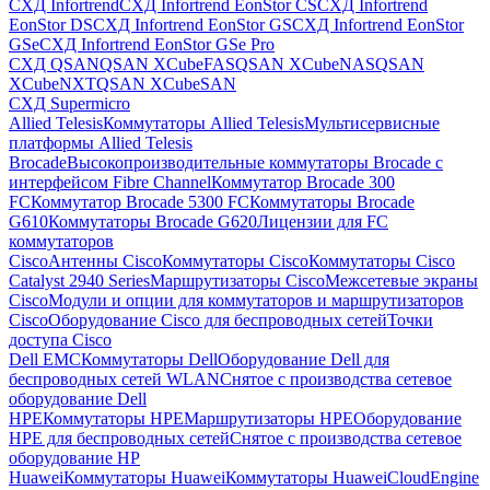
СХД Infortrend
СХД Infortrend EonStor CS
СХД Infortrend
EonStor DS
СХД Infortrend EonStor GS
СХД Infortrend EonStor
GSe
СХД Infortrend EonStor GSe Pro
СХД QSAN
QSAN XCubeFAS
QSAN XCubeNAS
QSAN
XCubeNXT
QSAN XCubeSAN
СХД Supermicro
Allied Telesis
Коммутаторы Allied Telesis
Мультисервисные
платформы Allied Telesis
Brocade
Высокопроизводительные коммутаторы Brocade с
интерфейсом Fibre Channel
Коммутатор Brocade 300
FC
Коммутатор Brocade 5300 FC
Коммутаторы Brocade
G610
Коммутаторы Brocade G620
Лицензии для FC
коммутаторов
Cisco
Антенны Cisco
Коммутаторы Cisco
Коммутаторы Cisco
Catalyst 2940 Series
Маршрутизаторы Cisco
Межсетевые экраны
Cisco
Модули и опции для коммутаторов и маршрутизаторов
Cisco
Оборудование Cisco для беспроводных сетей
Точки
доступа Cisco
Dell EMC
Коммутаторы Dell
Оборудование Dell для
беспроводных сетей WLAN
Снятое с производства сетевое
оборудование Dell
HPE
Коммутаторы HPE
Маршрутизаторы HPE
Оборудование
HPE для беспроводных сетей
Снятое с производства сетевое
оборудование HP
Huawei
Коммутаторы Huawei
Коммутаторы HuaweiCloudEngine