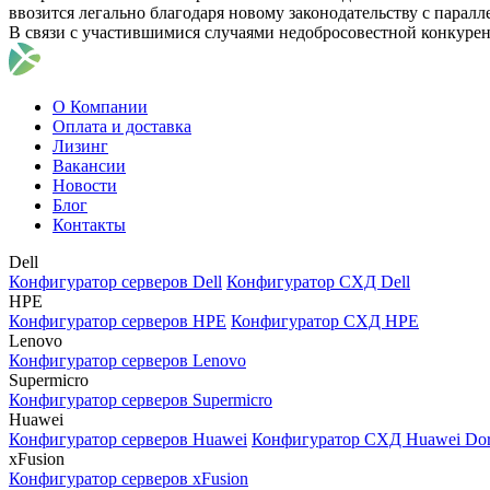
ввозится легально благодаря новому законодательству с парал
В связи с участившимися случаями недобросовестной конкуре
О Компании
Оплата и доставка
Лизинг
Вакансии
Новости
Блог
Контакты
Dell
Конфигуратор серверов Dell
Конфигуратор СХД Dell
HPE
Конфигуратор серверов HPE
Конфигуратор СХД HPE
Lenovo
Конфигуратор серверов Lenovo
Supermicro
Конфигуратор серверов Supermicro
Huawei
Конфигуратор серверов Huawei
Конфигуратор СХД Huawei Do
xFusion
Конфигуратор серверов xFusion