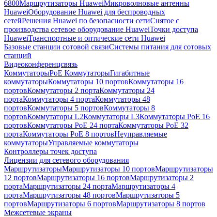
6800
Маршрутизаторы Huawei
Микроволновые антенны
Huawei
Оборудование Huawei для беспроводных
сетей
Решения Huawei по безопасности сети
Снятое с
производства сетевое оборудование Huawei
Точки доступа
Huawei
Транспортные и оптические сети Huawei
Базовые станции сотовой связи
Системы питания для сотовых
станций
Видеоконференцсвязь
Коммутаторы
PoE Коммутаторы
Гигабитные
коммутаторы
Коммутаторы 10 портов
Коммутаторы 16
портов
Коммутаторы 2 порта
Коммутаторы 24
порта
Коммутаторы 4 порта
Коммутаторы 48
портов
Коммутаторы 5 портов
Коммутаторы 8
портов
Коммутаторы L2
Коммутаторы L3
Коммутаторы PoE 16
портов
Коммутаторы PoE 24 порта
Коммутаторы PoE 32
порта
Коммутаторы PoE 8 портов
Неуправляемые
коммутаторы
Управляемые коммутаторы
Контроллеры точек доступа
Лицензии для сетевого оборудования
Маршрутизаторы
Маршрутизаторы 10 портов
Маршрутизаторы
12 портов
Маршрутизаторы 16 портов
Маршрутизаторы 2
порта
Маршрутизаторы 24 порта
Маршрутизаторы 4
порта
Маршрутизаторы 48 портов
Маршрутизаторы 5
портов
Маршрутизаторы 6 портов
Маршрутизаторы 8 портов
Межсетевые экраны