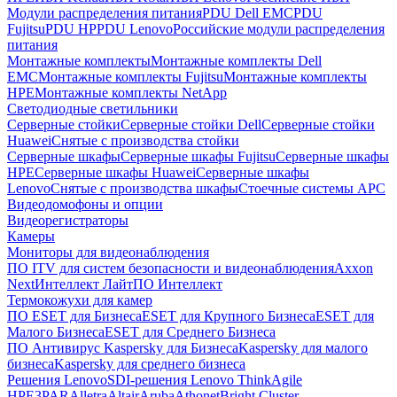
Модули распределения питания
PDU Dell EMC
PDU
Fujitsu
PDU HP
PDU Lenovo
Российские модули распределения
питания
Монтажные комплекты
Монтажные комплекты Dell
EMC
Монтажные комплекты Fujitsu
Монтажные комплекты
HPE
Монтажные комплекты NetApp
Светодиодные светильники
Серверные стойки
Серверные стойки Dell
Серверные стойки
Huawei
Снятые с производства стойки
Серверные шкафы
Серверные шкафы Fujitsu
Серверные шкафы
HPE
Серверные шкафы Huawei
Серверные шкафы
Lenovo
Снятые с производства шкафы
Стоечные системы APC
Видеодомофоны и опции
Видеорегистраторы
Камеры
Мониторы для видеонаблюдения
ПО ITV для систем безопасности и видеонаблюдения
Axxon
Next
Интеллект Лайт
ПО Интеллект
Термокожухи для камер
ПО ESET для Бизнеса
ESET для Крупного Бизнеса
ESET для
Малого Бизнеса
ESET для Среднего Бизнеса
ПО Антивирус Kaspersky для Бизнеса
Kaspersky для малого
бизнеса
Kaspersky для среднего бизнеса
Решения Lenovo
SDI-решения Lenovo ThinkAgile
HPE
3PAR
Alletra
Altair
Aruba
Athonet
Bright Cluster