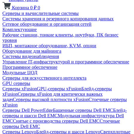
Корзина
0
₽
0
Серверы и вычислительные системы
Системы хранения и резервного копирования данных
Сетевое оборудование и организация сетей
Комплектующие
Рабочие станции, тонкие клиенты, ноутбуки, ПК бизнес
уровня
ИБП, монтажное оборудование, KVM, опции
Оборудование для майнинга
Системы видеонаблюдения
Управление IT-инфраструктурой и программное обеспечение
Программное обеспечение
Модульные ЦОД
Серверы для искусственного интеллекта
GPU серверы
Серверы xFusion
GPU-серверы xFusion
Блейд-серверы
xFusion
Серверы xFusion для критически важных
задач
Серверы высокой плотности xFusion
Стоечные серверы
xFusion
Серверы Dell PowerEdge
Башенные серверы Dell EMC
Блейд-
серверы и шасси Dell EMC
Модульная инфраструктура Dell
EMC
Снятые с производства серверы Dell EMC
Стоечные
серверы Dell EMC
Серверы Lenovo
Блейд-серверы и шасси Lenovo
Сверхплотные