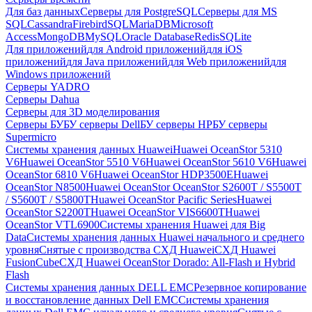
Для баз данных
Серверы для PostgreSQL
Серверы для MS
SQL
Cassandra
FirebirdSQL
MariaDB
Microsoft
Access
MongoDB
MySQL
Oracle Database
Redis
SQLite
Для приложений
для Android приложений
для iOS
приложений
для Java приложений
для Web приложений
для
Windows приложений
Серверы YADRO
Серверы Dahua
Серверы для 3D моделирования
Серверы БУ
БУ серверы Dell
БУ серверы HP
БУ серверы
Supermicro
Системы хранения данных Huawei
Huawei OceanStor 5310
V6
Huawei OceanStor 5510 V6
Huawei OceanStor 5610 V6
Huawei
OceanStor 6810 V6
Huawei OceanStor HDP3500E
Huawei
OceanStor N8500
Huawei OceanStor OceanStor S2600T / S5500T
/ S5600T / S5800T
Huawei OceanStor Pacific Series
Huawei
OceanStor S2200T
Huawei OceanStor VIS6600T
Huawei
OceanStor VTL6900
Системы хранения Huawei для Big
Data
Системы хранения данных Huawei начального и среднего
уровня
Снятые с производства СХД Huawei
СХД Huawei
FusionCube
СХД Huawei OceanStor Dorado: All-Flash и Hybrid
Flash
Системы хранения данных DELL EMC
Резервное копирование
и восстановление данных Dell EMC
Системы хранения