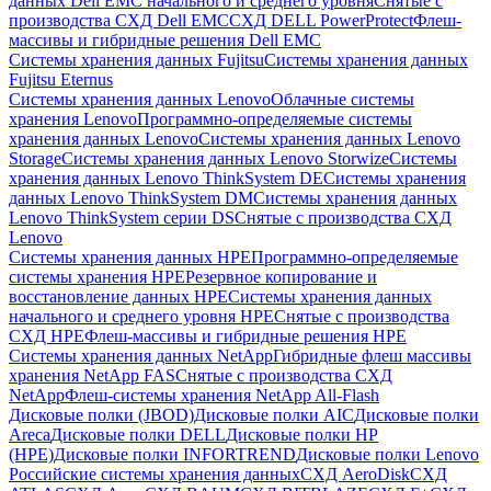
данных Dell EMC начального и среднего уровня
Снятые с
производства СХД Dell EMC
СХД DELL PowerProtect
Флеш-
массивы и гибридные решения Dell EMC
Системы хранения данных Fujitsu
Системы хранения данных
Fujitsu Eternus
Системы хранения данных Lenovo
Облачные системы
хранения Lenovo
Программно-определяемые системы
хранения данных Lenovo
Системы хранения данных Lenovo
Storage
Системы хранения данных Lenovo Storwize
Системы
хранения данных Lenovo ThinkSystem DE
Системы хранения
данных Lenovo ThinkSystem DM
Системы хранения данных
Lenovo ThinkSystem серии DS
Снятые с производства СХД
Lenovo
Системы хранения данных HPE
Программно-определяемые
системы хранения HPE
Резервное копирование и
восстановление данных HPE
Системы хранения данных
начального и среднего уровня HPE
Снятые с производства
СХД HPE
Флеш-массивы и гибридные решения HPE
Cистемы хранения данных NetApp
Гибридные флеш массивы
хранения NetApp FAS
Снятые с производства СХД
NetApp
Флеш-системы хранения NetApp All-Flash
Дисковые полки (JBOD)
Дисковые полки AIC
Дисковые полки
Areca
Дисковые полки DELL
Дисковые полки HP
(HPE)
Дисковые полки INFORTREND
Дисковые полки Lenovo
Российские системы хранения данных
СХД AeroDisk
СХД