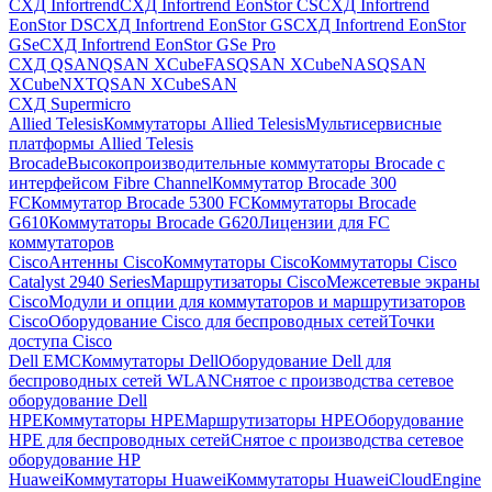
СХД Infortrend
СХД Infortrend EonStor CS
СХД Infortrend
EonStor DS
СХД Infortrend EonStor GS
СХД Infortrend EonStor
GSe
СХД Infortrend EonStor GSe Pro
СХД QSAN
QSAN XCubeFAS
QSAN XCubeNAS
QSAN
XCubeNXT
QSAN XCubeSAN
СХД Supermicro
Allied Telesis
Коммутаторы Allied Telesis
Мультисервисные
платформы Allied Telesis
Brocade
Высокопроизводительные коммутаторы Brocade с
интерфейсом Fibre Channel
Коммутатор Brocade 300
FC
Коммутатор Brocade 5300 FC
Коммутаторы Brocade
G610
Коммутаторы Brocade G620
Лицензии для FC
коммутаторов
Cisco
Антенны Cisco
Коммутаторы Cisco
Коммутаторы Cisco
Catalyst 2940 Series
Маршрутизаторы Cisco
Межсетевые экраны
Cisco
Модули и опции для коммутаторов и маршрутизаторов
Cisco
Оборудование Cisco для беспроводных сетей
Точки
доступа Cisco
Dell EMC
Коммутаторы Dell
Оборудование Dell для
беспроводных сетей WLAN
Снятое с производства сетевое
оборудование Dell
HPE
Коммутаторы HPE
Маршрутизаторы HPE
Оборудование
HPE для беспроводных сетей
Снятое с производства сетевое
оборудование HP
Huawei
Коммутаторы Huawei
Коммутаторы HuaweiCloudEngine