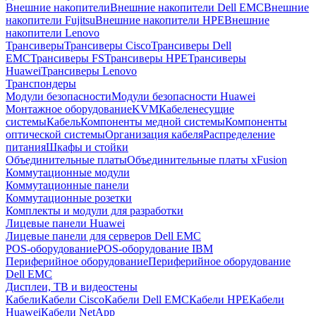
Внешние накопители
Внешние накопители Dell EMC
Внешние
накопители Fujitsu
Внешние накопители HPE
Внешние
накопители Lenovo
Трансиверы
Трансиверы Cisco
Трансиверы Dell
EMC
Трансиверы FS
Трансиверы HPE
Трансиверы
Huawei
Трансиверы Lenovo
Транспондеры
Модули безопасности
Модули безопасности Huawei
Монтажное оборудование
KVM
Кабеленесущие
системы
Кабель
Компоненты медной системы
Компоненты
оптической системы
Организация кабеля
Распределение
питания
Шкафы и стойки
Объединительные платы
Объединительные платы xFusion
Коммутационные модули
Коммутационные панели
Коммутационные розетки
Комплекты и модули для разработки
Лицевые панели Huawei
Лицевые панели для серверов Dell EMC
POS-оборудование
POS-оборудование IBM
Периферийное оборудование
Периферийное оборудование
Dell EMC
Дисплеи, ТВ и видеостены
Кабели
Кабели Cisco
Кабели Dell EMC
Кабели HPE
Кабели
Huawei
Кабели NetApp