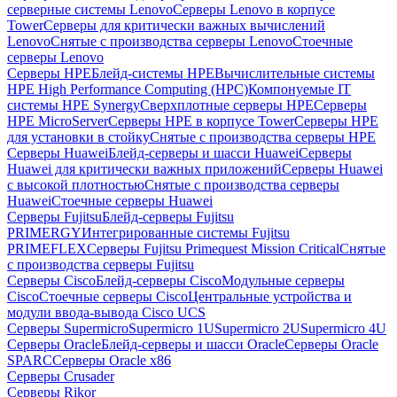
серверные системы Lenovo
Серверы Lenovo в корпусе
Tower
Серверы для критически важных вычислений
Lenovo
Снятые с производства серверы Lenovo
Стоечные
серверы Lenovo
Серверы HPE
Блейд-системы HPE
Вычислительные системы
HPE High Performance Computing (HPC)
Компонуемые IT
системы HPE Synergy
Сверхплотные серверы HPE
Серверы
HPE MicroServer
Серверы HPE в корпусе Tower
Серверы HPE
для установки в стойку
Снятые с производства серверы HPE
Серверы Huawei
Блейд-серверы и шасси Huawei
Серверы
Huawei для критически важных приложений
Серверы Huawei
с высокой плотностью
Снятые с производства серверы
Huawei
Стоечные серверы Huawei
Серверы Fujitsu
Блейд-серверы Fujitsu
PRIMERGY
Интегрированные системы Fujitsu
PRIMEFLEX
Серверы Fujitsu Primequest Mission Critical
Снятые
с производства серверы Fujitsu
Серверы Cisco
Блейд-серверы Cisco
Модульные серверы
Cisco
Стоечные серверы Cisco
Центральные устройства и
модули ввода-вывода Cisco UCS
Серверы Supermicro
Supermicro 1U
Supermicro 2U
Supermicro 4U
Серверы Oracle
Блейд-серверы и шасси Oracle
Серверы Oracle
SPARC
Серверы Oracle x86
Серверы Crusader
Серверы Rikor