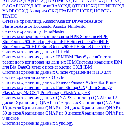
ATLAS
СХД Aрго
СХД BAUM
СХД BITBLAZE
СХД F+
СХД
GAGARIN
СХД ICL teamRAY
СХД QTECH
СХД UTINET
СХД
YADRO
СХД Аквариус
СХД ГРАВИТОН
СХД НОРСИ-
ТРАНС
Сетевые хранилища Asustor
Asustor Drivestor
Asustor
Flashstor
Asustor Lockerstor
Asustor Nimbustor
Сетевые хранилища TerraMaster
Системы резервного копирования HPE StoreOnce
HPE
StoreOnce 2900 Backup System
HPE StoreOnce 4500
HPE
StoreOnce 4700
HPE StoreOnce 4900
HPE StoreOnce 5500
Системы хранения данных Hitachi
Системы хранения данных IBM
IBM FlashSystem
Системы
резервного копирования данных IBM
Системы хранения IBM
для Big Data
Снятые с производства СХД IBM
Системы хранения данных Oracle
Управление и ПО для
систем хранения данных Oracle
Системы хранения данных Panasas
Panasas ActiveStor Prime
Системы хранения данных Pure Storage
СХД PureStorage
FlashArray //M
СХД PureStorage FlashArray //X
Системы хранения данных QNAP
Хранилища QNAP на 12
дисков
Хранилища QNAP на 16 дисков
Хранилища QNAP на
18 дисков
Хранилища QNAP на 24 диска
Хранилища QNAP на
30 дисков
Хранилища QNAP на 8 дисков
Хранилища QNAP на
9 дисков
Системы хранения данных Synology