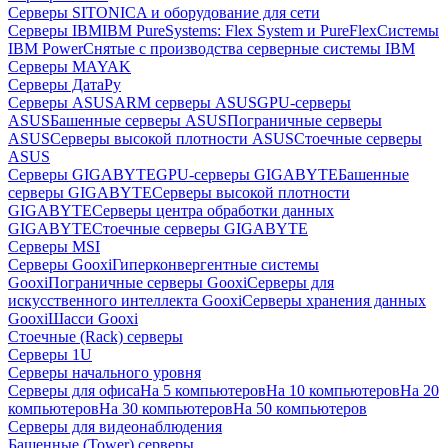
Серверы SITONICA и оборудование для сети
Серверы IBM
IBM PureSystems: Flex System и PureFlex
Системы
IBM Power
Снятые с производства серверные системы IBM
Серверы MAYAK
Серверы ДатаРу
Серверы ASUS
ARM серверы ASUS
GPU-серверы
ASUS
Башенные серверы ASUS
Пограничные серверы
ASUS
Серверы высокой плотности ASUS
Стоечные серверы
ASUS
Серверы GIGABYTE
GPU-серверы GIGABYTE
Башенные
серверы GIGABYTE
Серверы высокой плотности
GIGABYTE
Серверы центра обработки данных
GIGABYTE
Стоечные серверы GIGABYTE
Серверы MSI
Серверы Gooxi
Гиперконвергентные системы
Gooxi
Пограничные серверы Gooxi
Серверы для
искусственного интеллекта Gooxi
Серверы хранения данных
Gooxi
Шасси Gooxi
Стоечные (Rack) серверы
Серверы 1U
Серверы начального уровня
Серверы для офиса
На 5 компьютеров
На 10 компьютеров
На 20
компьютеров
На 30 компьютеров
На 50 компьютеров
Серверы для видеонаблюдения
Башенные (Tower) серверы