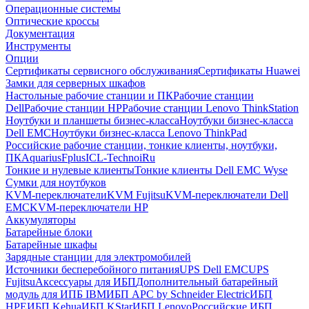
Операционные системы
Оптические кроссы
Документация
Инструменты
Опции
Сертификаты сервисного обслуживания
Сертификаты Huawei
Замки для серверных шкафов
Настольные рабочие станции и ПК
Рабочие станции
Dell
Рабочие станции HP
Рабочие станции Lenovo ThinkStation
Ноутбуки и планшеты бизнес-класса
Ноутбуки бизнес-класса
Dell EMC
Ноутбуки бизнес-класса Lenovo ThinkPad
Российские рабочие станции, тонкие клиенты, ноутбуки,
ПК
Aquarius
Fplus
ICL-Techno
iRu
Тонкие и нулевые клиенты
Тонкие клиенты Dell EMC Wyse
Сумки для ноутбуков
KVM-переключатели
KVM Fujitsu
KVM-переключатели Dell
EMC
KVM-переключатели HP
Аккумуляторы
Батарейные блоки
Батарейные шкафы
Зарядные станции для электромобилей
Источники бесперебойного питания
UPS Dell EMC
UPS
Fujitsu
Аксессуары для ИБП
Дополнительный батарейный
модуль для ИПБ IBM
ИБП APC by Schneider Electric
ИБП
HPE
ИБП Kehua
ИБП KStar
ИБП Lenovo
Российские ИБП