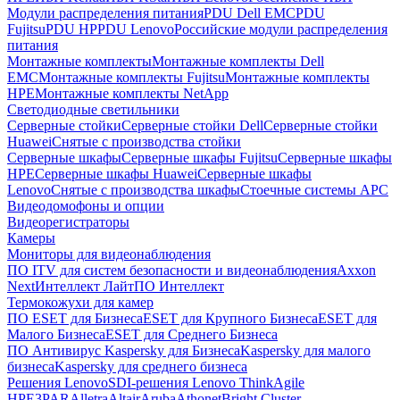
Модули распределения питания
PDU Dell EMC
PDU
Fujitsu
PDU HP
PDU Lenovo
Российские модули распределения
питания
Монтажные комплекты
Монтажные комплекты Dell
EMC
Монтажные комплекты Fujitsu
Монтажные комплекты
HPE
Монтажные комплекты NetApp
Светодиодные светильники
Серверные стойки
Серверные стойки Dell
Серверные стойки
Huawei
Снятые с производства стойки
Серверные шкафы
Серверные шкафы Fujitsu
Серверные шкафы
HPE
Серверные шкафы Huawei
Серверные шкафы
Lenovo
Снятые с производства шкафы
Стоечные системы APC
Видеодомофоны и опции
Видеорегистраторы
Камеры
Мониторы для видеонаблюдения
ПО ITV для систем безопасности и видеонаблюдения
Axxon
Next
Интеллект Лайт
ПО Интеллект
Термокожухи для камер
ПО ESET для Бизнеса
ESET для Крупного Бизнеса
ESET для
Малого Бизнеса
ESET для Среднего Бизнеса
ПО Антивирус Kaspersky для Бизнеса
Kaspersky для малого
бизнеса
Kaspersky для среднего бизнеса
Решения Lenovo
SDI-решения Lenovo ThinkAgile
HPE
3PAR
Alletra
Altair
Aruba
Athonet
Bright Cluster