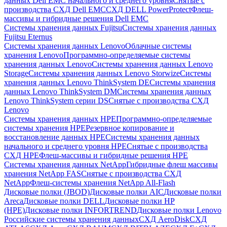
данных Dell EMC начального и среднего уровня
Снятые с
производства СХД Dell EMC
СХД DELL PowerProtect
Флеш-
массивы и гибридные решения Dell EMC
Системы хранения данных Fujitsu
Системы хранения данных
Fujitsu Eternus
Системы хранения данных Lenovo
Облачные системы
хранения Lenovo
Программно-определяемые системы
хранения данных Lenovo
Системы хранения данных Lenovo
Storage
Системы хранения данных Lenovo Storwize
Системы
хранения данных Lenovo ThinkSystem DE
Системы хранения
данных Lenovo ThinkSystem DM
Системы хранения данных
Lenovo ThinkSystem серии DS
Снятые с производства СХД
Lenovo
Системы хранения данных HPE
Программно-определяемые
системы хранения HPE
Резервное копирование и
восстановление данных HPE
Системы хранения данных
начального и среднего уровня HPE
Снятые с производства
СХД HPE
Флеш-массивы и гибридные решения HPE
Cистемы хранения данных NetApp
Гибридные флеш массивы
хранения NetApp FAS
Снятые с производства СХД
NetApp
Флеш-системы хранения NetApp All-Flash
Дисковые полки (JBOD)
Дисковые полки AIC
Дисковые полки
Areca
Дисковые полки DELL
Дисковые полки HP
(HPE)
Дисковые полки INFORTREND
Дисковые полки Lenovo
Российские системы хранения данных
СХД AeroDisk
СХД