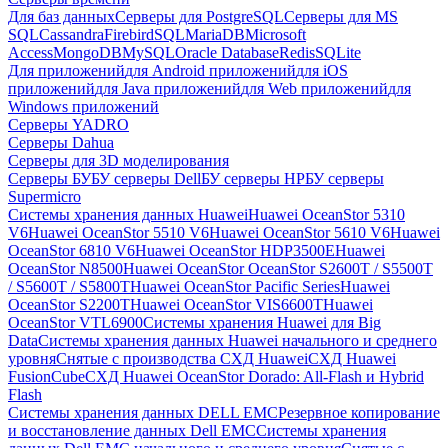
Для баз данных
Серверы для PostgreSQL
Серверы для MS
SQL
Cassandra
FirebirdSQL
MariaDB
Microsoft
Access
MongoDB
MySQL
Oracle Database
Redis
SQLite
Для приложений
для Android приложений
для iOS
приложений
для Java приложений
для Web приложений
для
Windows приложений
Серверы YADRO
Серверы Dahua
Серверы для 3D моделирования
Серверы БУ
БУ серверы Dell
БУ серверы HP
БУ серверы
Supermicro
Системы хранения данных Huawei
Huawei OceanStor 5310
V6
Huawei OceanStor 5510 V6
Huawei OceanStor 5610 V6
Huawei
OceanStor 6810 V6
Huawei OceanStor HDP3500E
Huawei
OceanStor N8500
Huawei OceanStor OceanStor S2600T / S5500T
/ S5600T / S5800T
Huawei OceanStor Pacific Series
Huawei
OceanStor S2200T
Huawei OceanStor VIS6600T
Huawei
OceanStor VTL6900
Системы хранения Huawei для Big
Data
Системы хранения данных Huawei начального и среднего
уровня
Снятые с производства СХД Huawei
СХД Huawei
FusionCube
СХД Huawei OceanStor Dorado: All-Flash и Hybrid
Flash
Системы хранения данных DELL EMC
Резервное копирование
и восстановление данных Dell EMC
Системы хранения