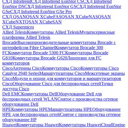
СХД Infortrend
СХД Infortrend EonStor CS
СХД Infortrend
EonStor DS
СХД Infortrend EonStor GS
СХД Infortrend EonStor
GSe
СХД Infortrend EonStor GSe Pro
СХД QSAN
QSAN XCubeFAS
QSAN XCubeNAS
QSAN
XCubeNXT
QSAN XCubeSAN
СХД Supermicro
Allied Telesis
Коммутаторы Allied Telesis
Мультисервисные
платформы Allied Telesis
Brocade
Высокопроизводительные коммутаторы Brocade с
интерфейсом Fibre Channel
Коммутатор Brocade 300
FC
Коммутатор Brocade 5300 FC
Коммутаторы Brocade
G610
Коммутаторы Brocade G620
Лицензии для FC
коммутаторов
Cisco
Антенны Cisco
Коммутаторы Cisco
Коммутаторы Cisco
Catalyst 2940 Series
Маршрутизаторы Cisco
Межсетевые экраны
Cisco
Модули и опции для коммутаторов и маршрутизаторов
Cisco
Оборудование Cisco для беспроводных сетей
Точки
доступа Cisco
Dell EMC
Коммутаторы Dell
Оборудование Dell для
беспроводных сетей WLAN
Снятое с производства сетевое
оборудование Dell
HPE
Коммутаторы HPE
Маршрутизаторы HPE
Оборудование
HPE для беспроводных сетей
Снятое с производства сетевое
оборудование HP
Huawei
Коммутаторы Huawei
Коммутаторы HuaweiCloudEngine