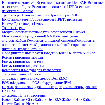
Внешние накопители
Внешние накопители Dell EMC
Внешние
накопители Fujitsu
Внешние накопители HPE
Внешние
накопители Lenovo
Трансиверы
Трансиверы Cisco
Трансиверы Dell
EMC
Трансиверы FS
Трансиверы HPE
Трансиверы
Huawei
Трансиверы Lenovo
Транспондеры
Модули безопасности
Модули безопасности Huawei
Монтажное оборудование
KVM
Кабеленесущие
системы
Кабель
Компоненты медной системы
Компоненты
оптической системы
Организация кабеля
Распределение
питания
Шкафы и стойки
Объединительные платы
Объединительные платы xFusion
Коммутационные модули
Коммутационные панели
Коммутационные розетки
Комплекты и модули для разработки
Лицевые панели Huawei
Лицевые панели для серверов Dell EMC
POS-оборудование
POS-оборудование IBM
Периферийное оборудование
Периферийное оборудование
Dell EMC
Дисплеи, ТВ и видеостены
Кабели
Кабели Cisco
Кабели Dell EMC
Кабели HPE
Кабели
Huawei
Кабели NetApp