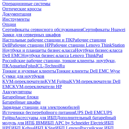
Операционные системы
Оптические кроссы
Документация
Инструменты
Опции
Сертификаты сервисного обслуживания
Сертификаты Huawei
Замки для серверных шкафов
Настольные рабочие станции и ПК
Рабочие станции
Dell
Рабочие станции HP
Рабочие станции Lenovo ThinkStation
Ноутбуки и планшеты бизнес-класса
Ноутбуки бизнес-класса
Dell EMC
Ноутбуки бизнес-класса Lenovo ThinkPad
Российские рабочие станции, тонкие клиенты, ноутбуки,
ПК
Aquarius
Fplus
ICL-Techno
iRu
Тонкие и нулевые клиенты
Тонкие клиенты Dell EMC Wyse
Сумки для ноутбуков
KVM-переключатели
KVM Fujitsu
KVM-переключатели Dell
EMC
KVM-переключатели HP
Аккумуляторы
Батарейные блоки
Батарейные шкафы
Зарядные станции для электромобилей
Источники бесперебойного питания
UPS Dell EMC
UPS
Fujitsu
Аксессуары для ИБП
Дополнительный батарейный
модуль для ИПБ IBM
ИБП APC by Schneider Electric
ИБП
HPE
ИБП Kehua
ИБП KStar
ИБП Lenovo
Российские ИБП