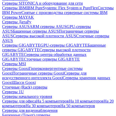
Серверы SITONICA и оборудование для сети
Серверы IBM
IBM PureSystems: Flex System и PureFlex
Системы
IBM Power
Снятые с производства серверные системы IBM
Серверы MAYAK
Серверы ДатаРу
Серверы ASUS
ARM серверы ASUS
GPU-серверы
ASUS
Башенные серверы ASUS
Пограничные серверы
ASUS
Серверы высокой плотности ASUS
Стоечные серверы
ASUS
Серверы GIGABYTE
GPU-серверы GIGABYTE
Башенные
серверы GIGABYTE
Серверы высокой плотности
GIGABYTE
Серверы центра обработки данных
GIGABYTE
Стоечные серверы GIGABYTE
Серверы MSI
Серверы Gooxi
Гиперконвергентные системы
Gooxi
Пограничные серверы Gooxi
Серверы для
искусственного интеллекта Gooxi
Серверы хранения данных
Gooxi
Шасси Gooxi
Стоечные (Rack) серверы
Серверы 1U
Серверы начального уровня
Серверы для офиса
На 5 компьютеров
На 10 компьютеров
На 20
компьютеров
На 30 компьютеров
На 50 компьютеров
Серверы для видеонаблюдения
Башенные (Tower) серверы