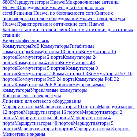
6800
Маршрутизаторы Huawei
Микроволновые антенны
Huawei
Оборудование Huawei для беспроводных
сетей
Решения Huawei по безопасности сети
Снятое с
производства сетевое оборудование Huawei
Точки доступа
Huawei
Транспортные и оптические сети Huawei
Базовые станции сотовой связи
Системы питания для сотовых
станций
Видеоконференцсвязь
Коммутаторы
PoE Коммутаторы
Гигабитные
коммутаторы
Коммутаторы 10 портов
Коммутаторы 16
портов
Коммутаторы 2 порта
Коммутаторы 24
порта
Коммутаторы 4 порта
Коммутаторы 48
портов
Коммутаторы 5 портов
Коммутаторы 8
портов
Коммутаторы L2
Коммутаторы L3
Коммутаторы PoE 16
портов
Коммутаторы PoE 24 порта
Коммутаторы PoE 32
порта
Коммутаторы PoE 8 портов
Неуправляемые
коммутаторы
Управляемые коммутаторы
Контроллеры точек доступа
Лицензии для сетевого оборудования
Маршрутизаторы
Маршрутизаторы 10 портов
Маршрутизаторы
12 портов
Маршрутизаторы 16 портов
Маршрутизаторы 2
порта
Маршрутизаторы 24 порта
Маршрутизаторы 4
порта
Маршрутизаторы 48 портов
Маршрутизаторы 5
портов
Маршрутизаторы 6 портов
Маршрутизаторы 8 портов
Межсетевые экраны