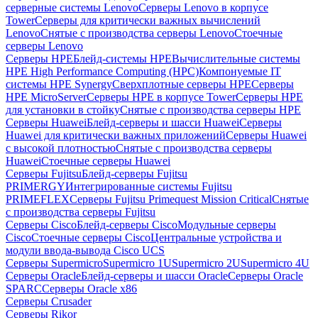
серверные системы Lenovo
Серверы Lenovo в корпусе
Tower
Серверы для критически важных вычислений
Lenovo
Снятые с производства серверы Lenovo
Стоечные
серверы Lenovo
Серверы HPE
Блейд-системы HPE
Вычислительные системы
HPE High Performance Computing (HPC)
Компонуемые IT
системы HPE Synergy
Сверхплотные серверы HPE
Серверы
HPE MicroServer
Серверы HPE в корпусе Tower
Серверы HPE
для установки в стойку
Снятые с производства серверы HPE
Серверы Huawei
Блейд-серверы и шасси Huawei
Серверы
Huawei для критически важных приложений
Серверы Huawei
с высокой плотностью
Снятые с производства серверы
Huawei
Стоечные серверы Huawei
Серверы Fujitsu
Блейд-серверы Fujitsu
PRIMERGY
Интегрированные системы Fujitsu
PRIMEFLEX
Серверы Fujitsu Primequest Mission Critical
Снятые
с производства серверы Fujitsu
Серверы Cisco
Блейд-серверы Cisco
Модульные серверы
Cisco
Стоечные серверы Cisco
Центральные устройства и
модули ввода-вывода Cisco UCS
Серверы Supermicro
Supermicro 1U
Supermicro 2U
Supermicro 4U
Серверы Oracle
Блейд-серверы и шасси Oracle
Серверы Oracle
SPARC
Серверы Oracle x86
Серверы Crusader
Серверы Rikor