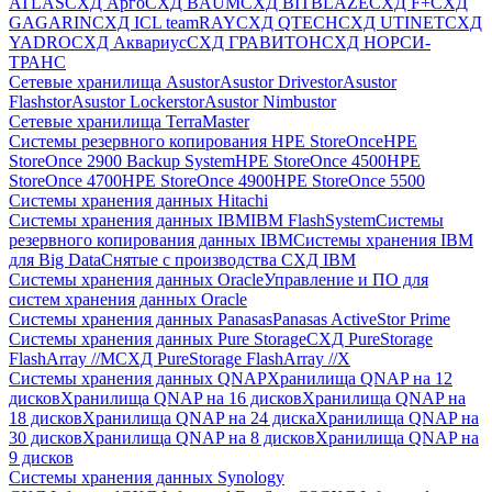
ATLAS
СХД Aрго
СХД BAUM
СХД BITBLAZE
СХД F+
СХД
GAGARIN
СХД ICL teamRAY
СХД QTECH
СХД UTINET
СХД
YADRO
СХД Аквариус
СХД ГРАВИТОН
СХД НОРСИ-
ТРАНС
Сетевые хранилища Asustor
Asustor Drivestor
Asustor
Flashstor
Asustor Lockerstor
Asustor Nimbustor
Сетевые хранилища TerraMaster
Системы резервного копирования HPE StoreOnce
HPE
StoreOnce 2900 Backup System
HPE StoreOnce 4500
HPE
StoreOnce 4700
HPE StoreOnce 4900
HPE StoreOnce 5500
Системы хранения данных Hitachi
Системы хранения данных IBM
IBM FlashSystem
Системы
резервного копирования данных IBM
Системы хранения IBM
для Big Data
Снятые с производства СХД IBM
Системы хранения данных Oracle
Управление и ПО для
систем хранения данных Oracle
Системы хранения данных Panasas
Panasas ActiveStor Prime
Системы хранения данных Pure Storage
СХД PureStorage
FlashArray //M
СХД PureStorage FlashArray //X
Системы хранения данных QNAP
Хранилища QNAP на 12
дисков
Хранилища QNAP на 16 дисков
Хранилища QNAP на
18 дисков
Хранилища QNAP на 24 диска
Хранилища QNAP на
30 дисков
Хранилища QNAP на 8 дисков
Хранилища QNAP на
9 дисков
Системы хранения данных Synology