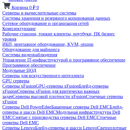
Корзина
0
₽
0
Серверы и вычислительные системы
Системы хранения и резервного копирования данных
Сетевое оборудование и организация сетей
Комплектующие
Рабочие станции, тонкие клиенты, ноутбуки, ПК бизнес
уровня
ИБП, монтажное оборудование, KVM, опции
Оборудование для майнинга
Системы видеонаблюдения
Управление IT-инфраструктурой и программное обеспечение
Программное обеспечение
Модульные ЦОД
Серверы для искусственного интеллекта
GPU серверы
Серверы xFusion
GPU-серверы xFusion
Блейд-серверы
xFusion
Серверы xFusion для критически важных
задач
Серверы высокой плотности xFusion
Стоечные серверы
xFusion
Серверы Dell PowerEdge
Башенные серверы Dell EMC
Блейд-
серверы и шасси Dell EMC
Модульная инфраструктура Dell
EMC
Снятые с производства серверы Dell EMC
Стоечные
серверы Dell EMC
Серверы Lenovo
Блейд-серверы и шасси Lenovo
Сверхплотные