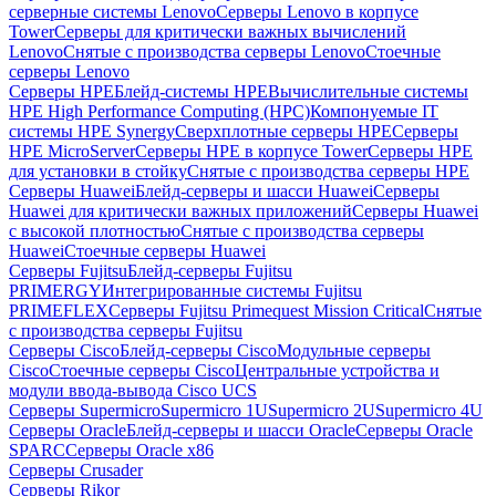
серверные системы Lenovo
Серверы Lenovo в корпусе
Tower
Серверы для критически важных вычислений
Lenovo
Снятые с производства серверы Lenovo
Стоечные
серверы Lenovo
Серверы HPE
Блейд-системы HPE
Вычислительные системы
HPE High Performance Computing (HPC)
Компонуемые IT
системы HPE Synergy
Сверхплотные серверы HPE
Серверы
HPE MicroServer
Серверы HPE в корпусе Tower
Серверы HPE
для установки в стойку
Снятые с производства серверы HPE
Серверы Huawei
Блейд-серверы и шасси Huawei
Серверы
Huawei для критически важных приложений
Серверы Huawei
с высокой плотностью
Снятые с производства серверы
Huawei
Стоечные серверы Huawei
Серверы Fujitsu
Блейд-серверы Fujitsu
PRIMERGY
Интегрированные системы Fujitsu
PRIMEFLEX
Серверы Fujitsu Primequest Mission Critical
Снятые
с производства серверы Fujitsu
Серверы Cisco
Блейд-серверы Cisco
Модульные серверы
Cisco
Стоечные серверы Cisco
Центральные устройства и
модули ввода-вывода Cisco UCS
Серверы Supermicro
Supermicro 1U
Supermicro 2U
Supermicro 4U
Серверы Oracle
Блейд-серверы и шасси Oracle
Серверы Oracle
SPARC
Серверы Oracle x86
Серверы Crusader
Серверы Rikor