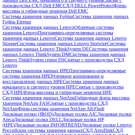
данных Dell EMC начального и среднего уровня
Снятые с
производства СХД Dell EMC
СХД DELL PowerProtect
Флеш-
массивы и гибридные решения Dell EMC
Системы хранения данных Fujitsu
Системы хранения данных
Fujitsu Eternus
Системы хранения данных Lenovo
Облачные системы
хранения Lenovo
Программно-определяемые системы
хранения данных Lenovo
Системы хранения данных Lenovo
Storage
Системы хранения данных Lenovo Storwize
Системы
хранения данных Lenovo ThinkSystem DE
Системы хранения
данных Lenovo ThinkSystem DM
Системы хранения данных
Lenovo ThinkSystem серии DS
Снятые с производства СХД
Lenovo
Системы хранения данных HPE
Программно-определяемые
системы хранения HPE
Резервное копирование и
восстановление данных HPE
Системы хранения данных
начального и среднего уровня HPE
Снятые с производства
СХД HPE
Флеш-массивы и гибридные решения HPE
Cистемы хранения данных NetApp
Гибридные флеш массивы
хранения NetApp FAS
Снятые с производства СХД
NetApp
Флеш-системы хранения NetApp All-Flash
Дисковые полки (JBOD)
Дисковые полки AIC
Дисковые полки
Areca
Дисковые полки DELL
Дисковые полки HP
(HPE)
Дисковые полки INFORTREND
Дисковые полки Lenovo
Российские системы хранения данных
СХД AeroDisk
СХД