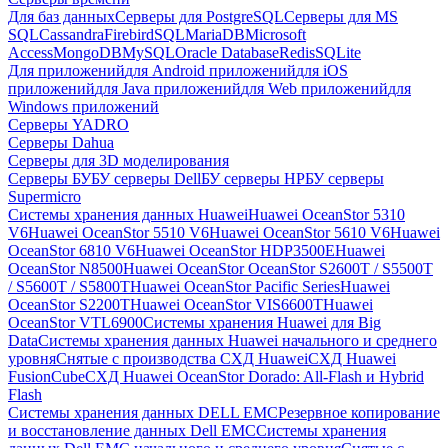
Для баз данных
Серверы для PostgreSQL
Серверы для MS
SQL
Cassandra
FirebirdSQL
MariaDB
Microsoft
Access
MongoDB
MySQL
Oracle Database
Redis
SQLite
Для приложений
для Android приложений
для iOS
приложений
для Java приложений
для Web приложений
для
Windows приложений
Серверы YADRO
Серверы Dahua
Серверы для 3D моделирования
Серверы БУ
БУ серверы Dell
БУ серверы HP
БУ серверы
Supermicro
Системы хранения данных Huawei
Huawei OceanStor 5310
V6
Huawei OceanStor 5510 V6
Huawei OceanStor 5610 V6
Huawei
OceanStor 6810 V6
Huawei OceanStor HDP3500E
Huawei
OceanStor N8500
Huawei OceanStor OceanStor S2600T / S5500T
/ S5600T / S5800T
Huawei OceanStor Pacific Series
Huawei
OceanStor S2200T
Huawei OceanStor VIS6600T
Huawei
OceanStor VTL6900
Системы хранения Huawei для Big
Data
Системы хранения данных Huawei начального и среднего
уровня
Снятые с производства СХД Huawei
СХД Huawei
FusionCube
СХД Huawei OceanStor Dorado: All-Flash и Hybrid
Flash
Системы хранения данных DELL EMC
Резервное копирование
и восстановление данных Dell EMC
Системы хранения