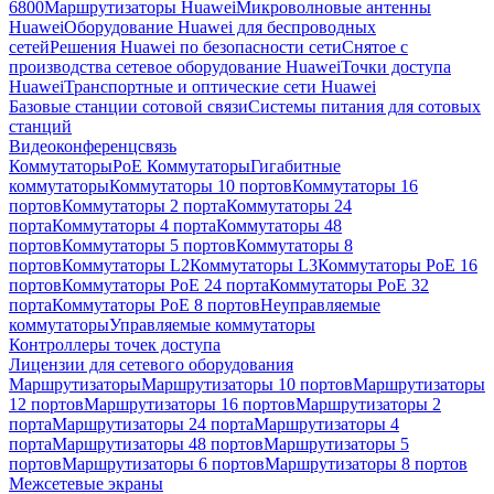
6800
Маршрутизаторы Huawei
Микроволновые антенны
Huawei
Оборудование Huawei для беспроводных
сетей
Решения Huawei по безопасности сети
Снятое с
производства сетевое оборудование Huawei
Точки доступа
Huawei
Транспортные и оптические сети Huawei
Базовые станции сотовой связи
Системы питания для сотовых
станций
Видеоконференцсвязь
Коммутаторы
PoE Коммутаторы
Гигабитные
коммутаторы
Коммутаторы 10 портов
Коммутаторы 16
портов
Коммутаторы 2 порта
Коммутаторы 24
порта
Коммутаторы 4 порта
Коммутаторы 48
портов
Коммутаторы 5 портов
Коммутаторы 8
портов
Коммутаторы L2
Коммутаторы L3
Коммутаторы PoE 16
портов
Коммутаторы PoE 24 порта
Коммутаторы PoE 32
порта
Коммутаторы PoE 8 портов
Неуправляемые
коммутаторы
Управляемые коммутаторы
Контроллеры точек доступа
Лицензии для сетевого оборудования
Маршрутизаторы
Маршрутизаторы 10 портов
Маршрутизаторы
12 портов
Маршрутизаторы 16 портов
Маршрутизаторы 2
порта
Маршрутизаторы 24 порта
Маршрутизаторы 4
порта
Маршрутизаторы 48 портов
Маршрутизаторы 5
портов
Маршрутизаторы 6 портов
Маршрутизаторы 8 портов
Межсетевые экраны