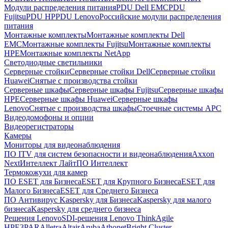
Модули распределения питания
PDU Dell EMC
PDU
Fujitsu
PDU HP
PDU Lenovo
Российские модули распределения
питания
Монтажные комплекты
Монтажные комплекты Dell
EMC
Монтажные комплекты Fujitsu
Монтажные комплекты
HPE
Монтажные комплекты NetApp
Светодиодные светильники
Серверные стойки
Серверные стойки Dell
Серверные стойки
Huawei
Снятые с производства стойки
Серверные шкафы
Серверные шкафы Fujitsu
Серверные шкафы
HPE
Серверные шкафы Huawei
Серверные шкафы
Lenovo
Снятые с производства шкафы
Стоечные системы APC
Видеодомофоны и опции
Видеорегистраторы
Камеры
Мониторы для видеонаблюдения
ПО ITV для систем безопасности и видеонаблюдения
Axxon
Next
Интеллект Лайт
ПО Интеллект
Термокожухи для камер
ПО ESET для Бизнеса
ESET для Крупного Бизнеса
ESET для
Малого Бизнеса
ESET для Среднего Бизнеса
ПО Антивирус Kaspersky для Бизнеса
Kaspersky для малого
бизнеса
Kaspersky для среднего бизнеса
Решения Lenovo
SDI-решения Lenovo ThinkAgile
HPE
3PAR
Alletra
Altair
Aruba
Athonet
Bright Cluster