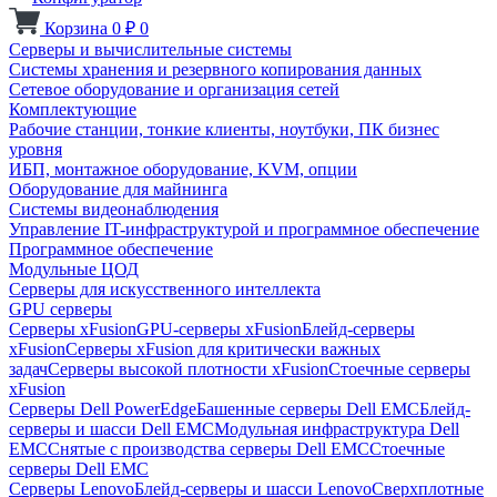
Корзина
0
₽
0
Серверы и вычислительные системы
Системы хранения и резервного копирования данных
Сетевое оборудование и организация сетей
Комплектующие
Рабочие станции, тонкие клиенты, ноутбуки, ПК бизнес
уровня
ИБП, монтажное оборудование, KVM, опции
Оборудование для майнинга
Системы видеонаблюдения
Управление IT-инфраструктурой и программное обеспечение
Программное обеспечение
Модульные ЦОД
Серверы для искусственного интеллекта
GPU серверы
Серверы xFusion
GPU-серверы xFusion
Блейд-серверы
xFusion
Серверы xFusion для критически важных
задач
Серверы высокой плотности xFusion
Стоечные серверы
xFusion
Серверы Dell PowerEdge
Башенные серверы Dell EMC
Блейд-
серверы и шасси Dell EMC
Модульная инфраструктура Dell
EMC
Снятые с производства серверы Dell EMC
Стоечные
серверы Dell EMC
Серверы Lenovo
Блейд-серверы и шасси Lenovo
Сверхплотные