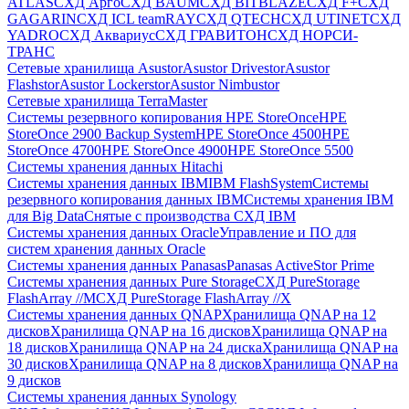
ATLAS
СХД Aрго
СХД BAUM
СХД BITBLAZE
СХД F+
СХД
GAGARIN
СХД ICL teamRAY
СХД QTECH
СХД UTINET
СХД
YADRO
СХД Аквариус
СХД ГРАВИТОН
СХД НОРСИ-
ТРАНС
Сетевые хранилища Asustor
Asustor Drivestor
Asustor
Flashstor
Asustor Lockerstor
Asustor Nimbustor
Сетевые хранилища TerraMaster
Системы резервного копирования HPE StoreOnce
HPE
StoreOnce 2900 Backup System
HPE StoreOnce 4500
HPE
StoreOnce 4700
HPE StoreOnce 4900
HPE StoreOnce 5500
Системы хранения данных Hitachi
Системы хранения данных IBM
IBM FlashSystem
Системы
резервного копирования данных IBM
Системы хранения IBM
для Big Data
Снятые с производства СХД IBM
Системы хранения данных Oracle
Управление и ПО для
систем хранения данных Oracle
Системы хранения данных Panasas
Panasas ActiveStor Prime
Системы хранения данных Pure Storage
СХД PureStorage
FlashArray //M
СХД PureStorage FlashArray //X
Системы хранения данных QNAP
Хранилища QNAP на 12
дисков
Хранилища QNAP на 16 дисков
Хранилища QNAP на
18 дисков
Хранилища QNAP на 24 диска
Хранилища QNAP на
30 дисков
Хранилища QNAP на 8 дисков
Хранилища QNAP на
9 дисков
Системы хранения данных Synology