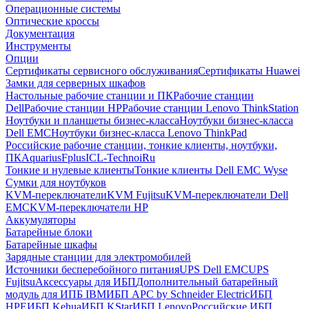
Операционные системы
Оптические кроссы
Документация
Инструменты
Опции
Сертификаты сервисного обслуживания
Сертификаты Huawei
Замки для серверных шкафов
Настольные рабочие станции и ПК
Рабочие станции
Dell
Рабочие станции HP
Рабочие станции Lenovo ThinkStation
Ноутбуки и планшеты бизнес-класса
Ноутбуки бизнес-класса
Dell EMC
Ноутбуки бизнес-класса Lenovo ThinkPad
Российские рабочие станции, тонкие клиенты, ноутбуки,
ПК
Aquarius
Fplus
ICL-Techno
iRu
Тонкие и нулевые клиенты
Тонкие клиенты Dell EMC Wyse
Сумки для ноутбуков
KVM-переключатели
KVM Fujitsu
KVM-переключатели Dell
EMC
KVM-переключатели HP
Аккумуляторы
Батарейные блоки
Батарейные шкафы
Зарядные станции для электромобилей
Источники бесперебойного питания
UPS Dell EMC
UPS
Fujitsu
Аксессуары для ИБП
Дополнительный батарейный
модуль для ИПБ IBM
ИБП APC by Schneider Electric
ИБП
HPE
ИБП Kehua
ИБП KStar
ИБП Lenovo
Российские ИБП