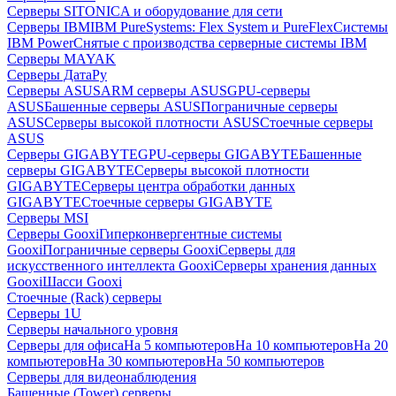
Серверы SITONICA и оборудование для сети
Серверы IBM
IBM PureSystems: Flex System и PureFlex
Системы
IBM Power
Снятые с производства серверные системы IBM
Серверы MAYAK
Серверы ДатаРу
Серверы ASUS
ARM серверы ASUS
GPU-серверы
ASUS
Башенные серверы ASUS
Пограничные серверы
ASUS
Серверы высокой плотности ASUS
Стоечные серверы
ASUS
Серверы GIGABYTE
GPU-серверы GIGABYTE
Башенные
серверы GIGABYTE
Серверы высокой плотности
GIGABYTE
Серверы центра обработки данных
GIGABYTE
Стоечные серверы GIGABYTE
Серверы MSI
Серверы Gooxi
Гиперконвергентные системы
Gooxi
Пограничные серверы Gooxi
Серверы для
искусственного интеллекта Gooxi
Серверы хранения данных
Gooxi
Шасси Gooxi
Стоечные (Rack) серверы
Серверы 1U
Серверы начального уровня
Серверы для офиса
На 5 компьютеров
На 10 компьютеров
На 20
компьютеров
На 30 компьютеров
На 50 компьютеров
Серверы для видеонаблюдения
Башенные (Tower) серверы