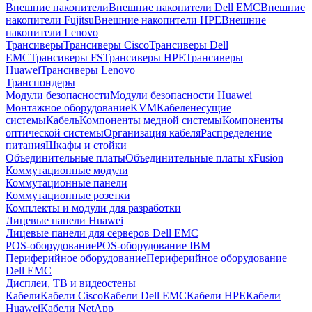
Внешние накопители
Внешние накопители Dell EMC
Внешние
накопители Fujitsu
Внешние накопители HPE
Внешние
накопители Lenovo
Трансиверы
Трансиверы Cisco
Трансиверы Dell
EMC
Трансиверы FS
Трансиверы HPE
Трансиверы
Huawei
Трансиверы Lenovo
Транспондеры
Модули безопасности
Модули безопасности Huawei
Монтажное оборудование
KVM
Кабеленесущие
системы
Кабель
Компоненты медной системы
Компоненты
оптической системы
Организация кабеля
Распределение
питания
Шкафы и стойки
Объединительные платы
Объединительные платы xFusion
Коммутационные модули
Коммутационные панели
Коммутационные розетки
Комплекты и модули для разработки
Лицевые панели Huawei
Лицевые панели для серверов Dell EMC
POS-оборудование
POS-оборудование IBM
Периферийное оборудование
Периферийное оборудование
Dell EMC
Дисплеи, ТВ и видеостены
Кабели
Кабели Cisco
Кабели Dell EMC
Кабели HPE
Кабели
Huawei
Кабели NetApp