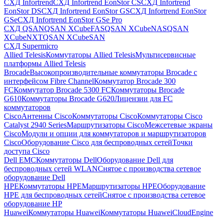
СХД Infortrend
СХД Infortrend EonStor CS
СХД Infortrend
EonStor DS
СХД Infortrend EonStor GS
СХД Infortrend EonStor
GSe
СХД Infortrend EonStor GSe Pro
СХД QSAN
QSAN XCubeFAS
QSAN XCubeNAS
QSAN
XCubeNXT
QSAN XCubeSAN
СХД Supermicro
Allied Telesis
Коммутаторы Allied Telesis
Мультисервисные
платформы Allied Telesis
Brocade
Высокопроизводительные коммутаторы Brocade с
интерфейсом Fibre Channel
Коммутатор Brocade 300
FC
Коммутатор Brocade 5300 FC
Коммутаторы Brocade
G610
Коммутаторы Brocade G620
Лицензии для FC
коммутаторов
Cisco
Антенны Cisco
Коммутаторы Cisco
Коммутаторы Cisco
Catalyst 2940 Series
Маршрутизаторы Cisco
Межсетевые экраны
Cisco
Модули и опции для коммутаторов и маршрутизаторов
Cisco
Оборудование Cisco для беспроводных сетей
Точки
доступа Cisco
Dell EMC
Коммутаторы Dell
Оборудование Dell для
беспроводных сетей WLAN
Снятое с производства сетевое
оборудование Dell
HPE
Коммутаторы HPE
Маршрутизаторы HPE
Оборудование
HPE для беспроводных сетей
Снятое с производства сетевое
оборудование HP
Huawei
Коммутаторы Huawei
Коммутаторы HuaweiCloudEngine