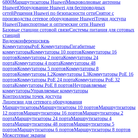
6800
Маршрутизаторы Huawei
Микроволновые антенны
Huawei
Оборудование Huawei для беспроводных
сетей
Решения Huawei по безопасности сети
Снятое с
производства сетевое оборудование Huawei
Точки доступа
Huawei
Транспортные и оптические сети Huawei
Базовые станции сотовой связи
Системы питания для сотовых
станций
Видеоконференцсвязь
Коммутаторы
PoE Коммутаторы
Гигабитные
коммутаторы
Коммутаторы 10 портов
Коммутаторы 16
портов
Коммутаторы 2 порта
Коммутаторы 24
порта
Коммутаторы 4 порта
Коммутаторы 48
портов
Коммутаторы 5 портов
Коммутаторы 8
портов
Коммутаторы L2
Коммутаторы L3
Коммутаторы PoE 16
портов
Коммутаторы PoE 24 порта
Коммутаторы PoE 32
порта
Коммутаторы PoE 8 портов
Неуправляемые
коммутаторы
Управляемые коммутаторы
Контроллеры точек доступа
Лицензии для сетевого оборудования
Маршрутизаторы
Маршрутизаторы 10 портов
Маршрутизаторы
12 портов
Маршрутизаторы 16 портов
Маршрутизаторы 2
порта
Маршрутизаторы 24 порта
Маршрутизаторы 4
порта
Маршрутизаторы 48 портов
Маршрутизаторы 5
портов
Маршрутизаторы 6 портов
Маршрутизаторы 8 портов
Межсетевые экраны