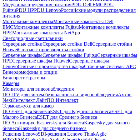
Модули распределения питания
PDU Dell EMC
PDU
Fujitsu
PDU HP
PDU Lenovo
Российские модули распределения
питания
Монтажные комплекты
Монтажные комплекты Dell
EMC
Монтажные комплекты Fujitsu
Монтажные комплекты
HPE
Монтажные комплекты NetApp
Светодиодные светильники
Серверные стойки
Серверные стойки Dell
Серверные стойки
Huawei
Снятые с производства стойки
Серверные шкафы
Серверные шкафы Fujitsu
Серверные шкафы
HPE
Серверные шкафы Huawei
Серверные шкафы
Lenovo
Снятые с производства шкафы
Стоечные системы APC
Видеодомофоны и опции
Видеорегистраторы
Камеры
Мониторы для видеонаблюдения
ПО ITV для систем безопасности и видеонаблюдения
Axxon
Next
Интеллект Лайт
ПО Интеллект
Термокожухи для камер
ПО ESET для Бизнеса
ESET для Крупного Бизнеса
ESET для
Малого Бизнеса
ESET для Среднего Бизнеса
ПО Антивирус Kaspersky для Бизнеса
Kaspersky для малого
бизнеса
Kaspersky для среднего бизнеса
Решения Lenovo
SDI-решения Lenovo ThinkAgile
HPE
3PAR
Alletra
Altair
Aruba
Athonet
Bright Cluster