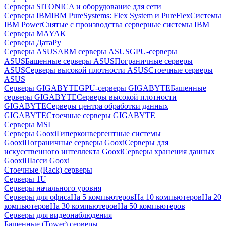
Серверы SITONICA и оборудование для сети
Серверы IBM
IBM PureSystems: Flex System и PureFlex
Системы
IBM Power
Снятые с производства серверные системы IBM
Серверы MAYAK
Серверы ДатаРу
Серверы ASUS
ARM серверы ASUS
GPU-серверы
ASUS
Башенные серверы ASUS
Пограничные серверы
ASUS
Серверы высокой плотности ASUS
Стоечные серверы
ASUS
Серверы GIGABYTE
GPU-серверы GIGABYTE
Башенные
серверы GIGABYTE
Серверы высокой плотности
GIGABYTE
Серверы центра обработки данных
GIGABYTE
Стоечные серверы GIGABYTE
Серверы MSI
Серверы Gooxi
Гиперконвергентные системы
Gooxi
Пограничные серверы Gooxi
Серверы для
искусственного интеллекта Gooxi
Серверы хранения данных
Gooxi
Шасси Gooxi
Стоечные (Rack) серверы
Серверы 1U
Серверы начального уровня
Серверы для офиса
На 5 компьютеров
На 10 компьютеров
На 20
компьютеров
На 30 компьютеров
На 50 компьютеров
Серверы для видеонаблюдения
Башенные (Tower) серверы