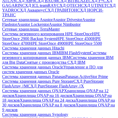
ATLAS
СХД Aрго
СХД BAUM
СХД BITBLAZE
СХД F+
СХД
GAGARIN
СХД ICL teamRAY
СХД QTECH
СХД UTINET
СХД
YADRO
СХД Аквариус
СХД ГРАВИТОН
СХД НОРСИ-
ТРАНС
Сетевые хранилища Asustor
Asustor Drivestor
Asustor
Flashstor
Asustor Lockerstor
Asustor Nimbustor
Сетевые хранилища TerraMaster
Системы резервного копирования HPE StoreOnce
HPE
StoreOnce 2900 Backup System
HPE StoreOnce 4500
HPE
StoreOnce 4700
HPE StoreOnce 4900
HPE StoreOnce 5500
Системы хранения данных Hitachi
Системы хранения данных IBM
IBM FlashSystem
Системы
резервного копирования данных IBM
Системы хранения IBM
для Big Data
Снятые с производства СХД IBM
Системы хранения данных Oracle
Управление и ПО для
систем хранения данных Oracle
Системы хранения данных Panasas
Panasas ActiveStor Prime
Системы хранения данных Pure Storage
СХД PureStorage
FlashArray //M
СХД PureStorage FlashArray //X
Системы хранения данных QNAP
Хранилища QNAP на 12
дисков
Хранилища QNAP на 16 дисков
Хранилища QNAP на
18 дисков
Хранилища QNAP на 24 диска
Хранилища QNAP на
30 дисков
Хранилища QNAP на 8 дисков
Хранилища QNAP на
9 дисков
Системы хранения данных Synology