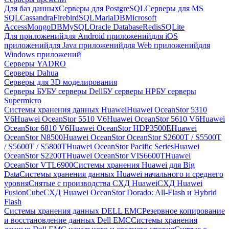
Для баз данных
Серверы для PostgreSQL
Серверы для MS
SQL
Cassandra
FirebirdSQL
MariaDB
Microsoft
Access
MongoDB
MySQL
Oracle Database
Redis
SQLite
Для приложений
для Android приложений
для iOS
приложений
для Java приложений
для Web приложений
для
Windows приложений
Серверы YADRO
Серверы Dahua
Серверы для 3D моделирования
Серверы БУ
БУ серверы Dell
БУ серверы HP
БУ серверы
Supermicro
Системы хранения данных Huawei
Huawei OceanStor 5310
V6
Huawei OceanStor 5510 V6
Huawei OceanStor 5610 V6
Huawei
OceanStor 6810 V6
Huawei OceanStor HDP3500E
Huawei
OceanStor N8500
Huawei OceanStor OceanStor S2600T / S5500T
/ S5600T / S5800T
Huawei OceanStor Pacific Series
Huawei
OceanStor S2200T
Huawei OceanStor VIS6600T
Huawei
OceanStor VTL6900
Системы хранения Huawei для Big
Data
Системы хранения данных Huawei начального и среднего
уровня
Снятые с производства СХД Huawei
СХД Huawei
FusionCube
СХД Huawei OceanStor Dorado: All-Flash и Hybrid
Flash
Системы хранения данных DELL EMC
Резервное копирование
и восстановление данных Dell EMC
Системы хранения