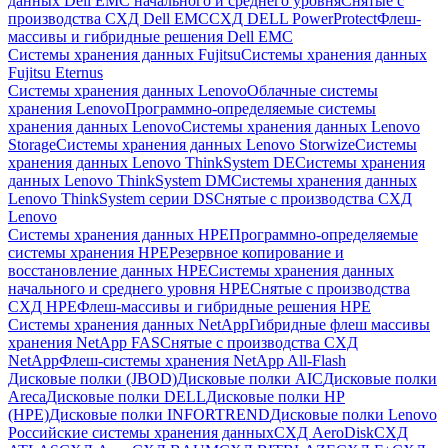
данных Dell EMC начального и среднего уровня
Снятые с
производства СХД Dell EMC
СХД DELL PowerProtect
Флеш-
массивы и гибридные решения Dell EMC
Системы хранения данных Fujitsu
Системы хранения данных
Fujitsu Eternus
Системы хранения данных Lenovo
Облачные системы
хранения Lenovo
Программно-определяемые системы
хранения данных Lenovo
Системы хранения данных Lenovo
Storage
Системы хранения данных Lenovo Storwize
Системы
хранения данных Lenovo ThinkSystem DE
Системы хранения
данных Lenovo ThinkSystem DM
Системы хранения данных
Lenovo ThinkSystem серии DS
Снятые с производства СХД
Lenovo
Системы хранения данных HPE
Программно-определяемые
системы хранения HPE
Резервное копирование и
восстановление данных HPE
Системы хранения данных
начального и среднего уровня HPE
Снятые с производства
СХД HPE
Флеш-массивы и гибридные решения HPE
Cистемы хранения данных NetApp
Гибридные флеш массивы
хранения NetApp FAS
Снятые с производства СХД
NetApp
Флеш-системы хранения NetApp All-Flash
Дисковые полки (JBOD)
Дисковые полки AIC
Дисковые полки
Areca
Дисковые полки DELL
Дисковые полки HP
(HPE)
Дисковые полки INFORTREND
Дисковые полки Lenovo
Российские системы хранения данных
СХД AeroDisk
СХД