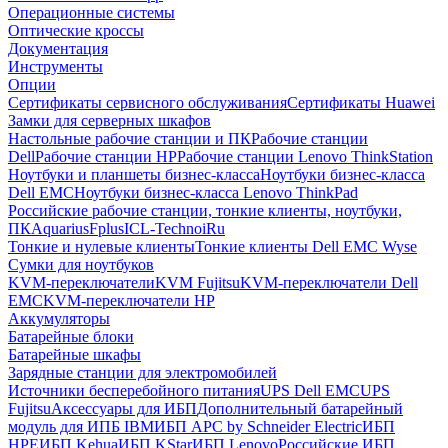
Операционные системы
Оптические кроссы
Документация
Инструменты
Опции
Сертификаты сервисного обслуживания
Сертификаты Huawei
Замки для серверных шкафов
Настольные рабочие станции и ПК
Рабочие станции
Dell
Рабочие станции HP
Рабочие станции Lenovo ThinkStation
Ноутбуки и планшеты бизнес-класса
Ноутбуки бизнес-класса
Dell EMC
Ноутбуки бизнес-класса Lenovo ThinkPad
Российские рабочие станции, тонкие клиенты, ноутбуки,
ПК
Aquarius
Fplus
ICL-Techno
iRu
Тонкие и нулевые клиенты
Тонкие клиенты Dell EMC Wyse
Сумки для ноутбуков
KVM-переключатели
KVM Fujitsu
KVM-переключатели Dell
EMC
KVM-переключатели HP
Аккумуляторы
Батарейные блоки
Батарейные шкафы
Зарядные станции для электромобилей
Источники бесперебойного питания
UPS Dell EMC
UPS
Fujitsu
Аксессуары для ИБП
Дополнительный батарейный
модуль для ИПБ IBM
ИБП APC by Schneider Electric
ИБП
HPE
ИБП Kehua
ИБП KStar
ИБП Lenovo
Российские ИБП