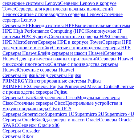
серверные системы Lenovo
Серверы Lenovo в корпусе
Tower
Серверы для критически важных вычислений
Lenovo
Снятые с производства серверы Lenovo
Стоечные
серверы Lenovo
Серверы HPE
Блейд-системы HPE
Вычислительные системы
HPE High Performance Computing (HPC)
Компонуемые IT
системы HPE Synergy
Сверхплотные серверы HPE
Серверы
HPE MicroServer
Серверы HPE в корпусе Tower
Серверы HPE
для установки в стойку
Снятые с производства серверы HPE
Серверы Huawei
Блейд-серверы и шасси Huawei
Серверы
Huawei для критически важных приложений
Серверы Huawei
с высокой плотностью
Снятые с производства серверы
Huawei
Стоечные серверы Huawei
Серверы Fujitsu
Блейд-серверы Fujitsu
PRIMERGY
Интегрированные системы Fujitsu
PRIMEFLEX
Серверы Fujitsu Primequest Mission Critical
Снятые
с производства серверы Fujitsu
Серверы Cisco
Блейд-серверы Cisco
Модульные серверы
Cisco
Стоечные серверы Cisco
Центральные устройства и
модули ввода-вывода Cisco UCS
Серверы Supermicro
Supermicro 1U
Supermicro 2U
Supermicro 4U
Серверы Oracle
Блейд-серверы и шасси Oracle
Серверы Oracle
SPARC
Серверы Oracle x86
Серверы Crusader
Серверы Rikor