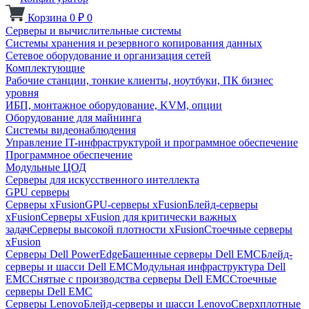
Корзина
0
₽
0
Серверы и вычислительные системы
Системы хранения и резервного копирования данных
Сетевое оборудование и организация сетей
Комплектующие
Рабочие станции, тонкие клиенты, ноутбуки, ПК бизнес
уровня
ИБП, монтажное оборудование, KVM, опции
Оборудование для майнинга
Системы видеонаблюдения
Управление IT-инфраструктурой и программное обеспечение
Программное обеспечение
Модульные ЦОД
Серверы для искусственного интеллекта
GPU серверы
Серверы xFusion
GPU-серверы xFusion
Блейд-серверы
xFusion
Серверы xFusion для критически важных
задач
Серверы высокой плотности xFusion
Стоечные серверы
xFusion
Серверы Dell PowerEdge
Башенные серверы Dell EMC
Блейд-
серверы и шасси Dell EMC
Модульная инфраструктура Dell
EMC
Снятые с производства серверы Dell EMC
Стоечные
серверы Dell EMC
Серверы Lenovo
Блейд-серверы и шасси Lenovo
Сверхплотные