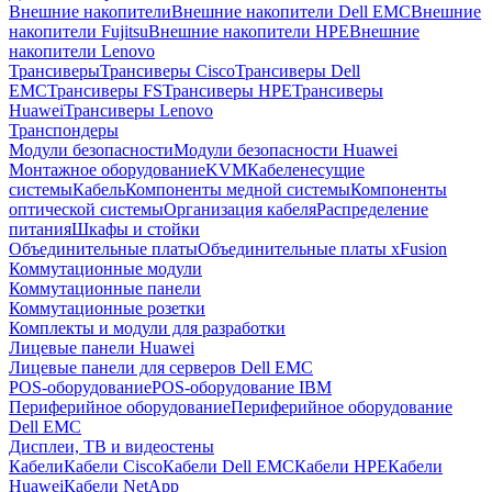
Внешние накопители
Внешние накопители Dell EMC
Внешние
накопители Fujitsu
Внешние накопители HPE
Внешние
накопители Lenovo
Трансиверы
Трансиверы Cisco
Трансиверы Dell
EMC
Трансиверы FS
Трансиверы HPE
Трансиверы
Huawei
Трансиверы Lenovo
Транспондеры
Модули безопасности
Модули безопасности Huawei
Монтажное оборудование
KVM
Кабеленесущие
системы
Кабель
Компоненты медной системы
Компоненты
оптической системы
Организация кабеля
Распределение
питания
Шкафы и стойки
Объединительные платы
Объединительные платы xFusion
Коммутационные модули
Коммутационные панели
Коммутационные розетки
Комплекты и модули для разработки
Лицевые панели Huawei
Лицевые панели для серверов Dell EMC
POS-оборудование
POS-оборудование IBM
Периферийное оборудование
Периферийное оборудование
Dell EMC
Дисплеи, ТВ и видеостены
Кабели
Кабели Cisco
Кабели Dell EMC
Кабели HPE
Кабели
Huawei
Кабели NetApp