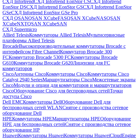
СХД Infortrend
СХД Infortrend EonStor CS
СХД Infortrend
EonStor DS
СХД Infortrend EonStor GS
СХД Infortrend EonStor
GSe
СХД Infortrend EonStor GSe Pro
СХД QSAN
QSAN XCubeFAS
QSAN XCubeNAS
QSAN
XCubeNXT
QSAN XCubeSAN
СХД Supermicro
Allied Telesis
Коммутаторы Allied Telesis
Мультисервисные
платформы Allied Telesis
Brocade
Высокопроизводительные коммутаторы Brocade с
интерфейсом Fibre Channel
Коммутатор Brocade 300
FC
Коммутатор Brocade 5300 FC
Коммутаторы Brocade
G610
Коммутаторы Brocade G620
Лицензии для FC
коммутаторов
Cisco
Антенны Cisco
Коммутаторы Cisco
Коммутаторы Cisco
Catalyst 2940 Series
Маршрутизаторы Cisco
Межсетевые экраны
Cisco
Модули и опции для коммутаторов и маршрутизаторов
Cisco
Оборудование Cisco для беспроводных сетей
Точки
доступа Cisco
Dell EMC
Коммутаторы Dell
Оборудование Dell для
беспроводных сетей WLAN
Снятое с производства сетевое
оборудование Dell
HPE
Коммутаторы HPE
Маршрутизаторы HPE
Оборудование
HPE для беспроводных сетей
Снятое с производства сетевое
оборудование HP
Huawei
Коммутаторы Huawei
Коммутаторы HuaweiCloudEngine