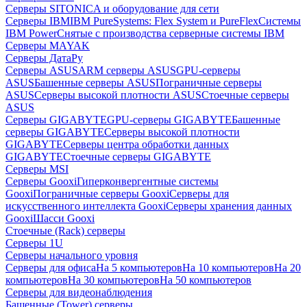
Серверы SITONICA и оборудование для сети
Серверы IBM
IBM PureSystems: Flex System и PureFlex
Системы
IBM Power
Снятые с производства серверные системы IBM
Серверы MAYAK
Серверы ДатаРу
Серверы ASUS
ARM серверы ASUS
GPU-серверы
ASUS
Башенные серверы ASUS
Пограничные серверы
ASUS
Серверы высокой плотности ASUS
Стоечные серверы
ASUS
Серверы GIGABYTE
GPU-серверы GIGABYTE
Башенные
серверы GIGABYTE
Серверы высокой плотности
GIGABYTE
Серверы центра обработки данных
GIGABYTE
Стоечные серверы GIGABYTE
Серверы MSI
Серверы Gooxi
Гиперконвергентные системы
Gooxi
Пограничные серверы Gooxi
Серверы для
искусственного интеллекта Gooxi
Серверы хранения данных
Gooxi
Шасси Gooxi
Стоечные (Rack) серверы
Серверы 1U
Серверы начального уровня
Серверы для офиса
На 5 компьютеров
На 10 компьютеров
На 20
компьютеров
На 30 компьютеров
На 50 компьютеров
Серверы для видеонаблюдения
Башенные (Tower) серверы