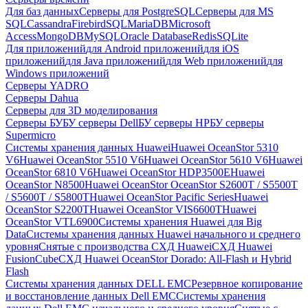
Для баз данных
Серверы для PostgreSQL
Серверы для MS
SQL
Cassandra
FirebirdSQL
MariaDB
Microsoft
Access
MongoDB
MySQL
Oracle Database
Redis
SQLite
Для приложений
для Android приложений
для iOS
приложений
для Java приложений
для Web приложений
для
Windows приложений
Серверы YADRO
Серверы Dahua
Серверы для 3D моделирования
Серверы БУ
БУ серверы Dell
БУ серверы HP
БУ серверы
Supermicro
Системы хранения данных Huawei
Huawei OceanStor 5310
V6
Huawei OceanStor 5510 V6
Huawei OceanStor 5610 V6
Huawei
OceanStor 6810 V6
Huawei OceanStor HDP3500E
Huawei
OceanStor N8500
Huawei OceanStor OceanStor S2600T / S5500T
/ S5600T / S5800T
Huawei OceanStor Pacific Series
Huawei
OceanStor S2200T
Huawei OceanStor VIS6600T
Huawei
OceanStor VTL6900
Системы хранения Huawei для Big
Data
Системы хранения данных Huawei начального и среднего
уровня
Снятые с производства СХД Huawei
СХД Huawei
FusionCube
СХД Huawei OceanStor Dorado: All-Flash и Hybrid
Flash
Системы хранения данных DELL EMC
Резервное копирование
и восстановление данных Dell EMC
Системы хранения