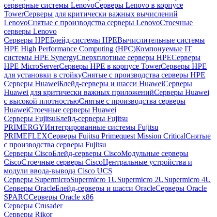
серверные системы Lenovo
Серверы Lenovo в корпусе
Tower
Серверы для критически важных вычислений
Lenovo
Снятые с производства серверы Lenovo
Стоечные
серверы Lenovo
Серверы HPE
Блейд-системы HPE
Вычислительные системы
HPE High Performance Computing (HPC)
Компонуемые IT
системы HPE Synergy
Сверхплотные серверы HPE
Серверы
HPE MicroServer
Серверы HPE в корпусе Tower
Серверы HPE
для установки в стойку
Снятые с производства серверы HPE
Серверы Huawei
Блейд-серверы и шасси Huawei
Серверы
Huawei для критически важных приложений
Серверы Huawei
с высокой плотностью
Снятые с производства серверы
Huawei
Стоечные серверы Huawei
Серверы Fujitsu
Блейд-серверы Fujitsu
PRIMERGY
Интегрированные системы Fujitsu
PRIMEFLEX
Серверы Fujitsu Primequest Mission Critical
Снятые
с производства серверы Fujitsu
Серверы Cisco
Блейд-серверы Cisco
Модульные серверы
Cisco
Стоечные серверы Cisco
Центральные устройства и
модули ввода-вывода Cisco UCS
Серверы Supermicro
Supermicro 1U
Supermicro 2U
Supermicro 4U
Серверы Oracle
Блейд-серверы и шасси Oracle
Серверы Oracle
SPARC
Серверы Oracle x86
Серверы Crusader
Серверы Rikor