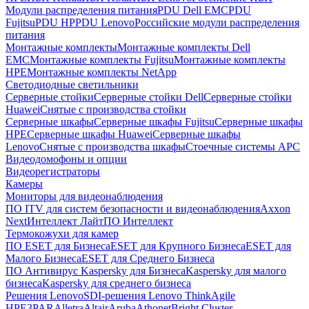
Модули распределения питания
PDU Dell EMC
PDU
Fujitsu
PDU HP
PDU Lenovo
Российские модули распределения
питания
Монтажные комплекты
Монтажные комплекты Dell
EMC
Монтажные комплекты Fujitsu
Монтажные комплекты
HPE
Монтажные комплекты NetApp
Светодиодные светильники
Серверные стойки
Серверные стойки Dell
Серверные стойки
Huawei
Снятые с производства стойки
Серверные шкафы
Серверные шкафы Fujitsu
Серверные шкафы
HPE
Серверные шкафы Huawei
Серверные шкафы
Lenovo
Снятые с производства шкафы
Стоечные системы APC
Видеодомофоны и опции
Видеорегистраторы
Камеры
Мониторы для видеонаблюдения
ПО ITV для систем безопасности и видеонаблюдения
Axxon
Next
Интеллект Лайт
ПО Интеллект
Термокожухи для камер
ПО ESET для Бизнеса
ESET для Крупного Бизнеса
ESET для
Малого Бизнеса
ESET для Среднего Бизнеса
ПО Антивирус Kaspersky для Бизнеса
Kaspersky для малого
бизнеса
Kaspersky для среднего бизнеса
Решения Lenovo
SDI-решения Lenovo ThinkAgile
HPE
3PAR
Alletra
Altair
Aruba
Athonet
Bright Cluster