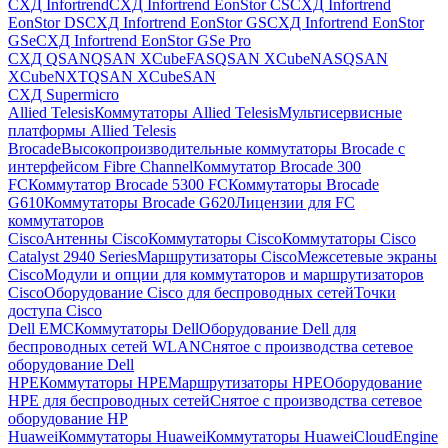
СХД Infortrend
СХД Infortrend EonStor CS
СХД Infortrend
EonStor DS
СХД Infortrend EonStor GS
СХД Infortrend EonStor
GSe
СХД Infortrend EonStor GSe Pro
СХД QSAN
QSAN XCubeFAS
QSAN XCubeNAS
QSAN
XCubeNXT
QSAN XCubeSAN
СХД Supermicro
Allied Telesis
Коммутаторы Allied Telesis
Мультисервисные
платформы Allied Telesis
Brocade
Высокопроизводительные коммутаторы Brocade с
интерфейсом Fibre Channel
Коммутатор Brocade 300
FC
Коммутатор Brocade 5300 FC
Коммутаторы Brocade
G610
Коммутаторы Brocade G620
Лицензии для FC
коммутаторов
Cisco
Антенны Cisco
Коммутаторы Cisco
Коммутаторы Cisco
Catalyst 2940 Series
Маршрутизаторы Cisco
Межсетевые экраны
Cisco
Модули и опции для коммутаторов и маршрутизаторов
Cisco
Оборудование Cisco для беспроводных сетей
Точки
доступа Cisco
Dell EMC
Коммутаторы Dell
Оборудование Dell для
беспроводных сетей WLAN
Снятое с производства сетевое
оборудование Dell
HPE
Коммутаторы HPE
Маршрутизаторы HPE
Оборудование
HPE для беспроводных сетей
Снятое с производства сетевое
оборудование HP
Huawei
Коммутаторы Huawei
Коммутаторы HuaweiCloudEngine