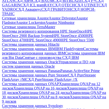
ATLAS
СХД Aрго
СХД BAUM
СХД BITBLAZE
СХД F+
СХД
GAGARIN
СХД ICL teamRAY
СХД QTECH
СХД UTINET
СХД
YADRO
СХД Аквариус
СХД ГРАВИТОН
СХД НОРСИ-
ТРАНС
Сетевые хранилища Asustor
Asustor Drivestor
Asustor
Flashstor
Asustor Lockerstor
Asustor Nimbustor
Сетевые хранилища TerraMaster
Системы резервного копирования HPE StoreOnce
HPE
StoreOnce 2900 Backup System
HPE StoreOnce 4500
HPE
StoreOnce 4700
HPE StoreOnce 4900
HPE StoreOnce 5500
Системы хранения данных Hitachi
Системы хранения данных IBM
IBM FlashSystem
Системы
резервного копирования данных IBM
Системы хранения IBM
для Big Data
Снятые с производства СХД IBM
Системы хранения данных Oracle
Управление и ПО для
систем хранения данных Oracle
Системы хранения данных Panasas
Panasas ActiveStor Prime
Системы хранения данных Pure Storage
СХД PureStorage
FlashArray //M
СХД PureStorage FlashArray //X
Системы хранения данных QNAP
Хранилища QNAP на 12
дисков
Хранилища QNAP на 16 дисков
Хранилища QNAP на
18 дисков
Хранилища QNAP на 24 диска
Хранилища QNAP на
30 дисков
Хранилища QNAP на 8 дисков
Хранилища QNAP на
9 дисков
Системы хранения данных Synology