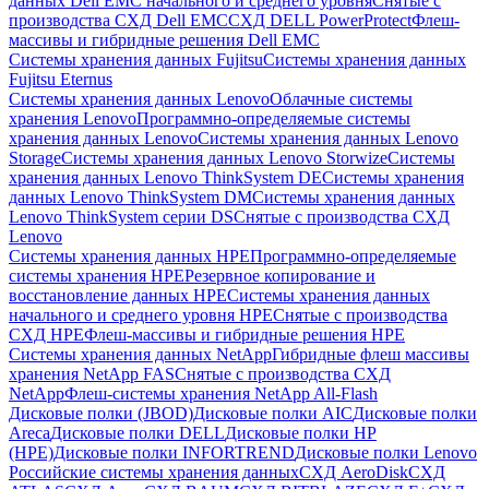
данных Dell EMC начального и среднего уровня
Снятые с
производства СХД Dell EMC
СХД DELL PowerProtect
Флеш-
массивы и гибридные решения Dell EMC
Системы хранения данных Fujitsu
Системы хранения данных
Fujitsu Eternus
Системы хранения данных Lenovo
Облачные системы
хранения Lenovo
Программно-определяемые системы
хранения данных Lenovo
Системы хранения данных Lenovo
Storage
Системы хранения данных Lenovo Storwize
Системы
хранения данных Lenovo ThinkSystem DE
Системы хранения
данных Lenovo ThinkSystem DM
Системы хранения данных
Lenovo ThinkSystem серии DS
Снятые с производства СХД
Lenovo
Системы хранения данных HPE
Программно-определяемые
системы хранения HPE
Резервное копирование и
восстановление данных HPE
Системы хранения данных
начального и среднего уровня HPE
Снятые с производства
СХД HPE
Флеш-массивы и гибридные решения HPE
Cистемы хранения данных NetApp
Гибридные флеш массивы
хранения NetApp FAS
Снятые с производства СХД
NetApp
Флеш-системы хранения NetApp All-Flash
Дисковые полки (JBOD)
Дисковые полки AIC
Дисковые полки
Areca
Дисковые полки DELL
Дисковые полки HP
(HPE)
Дисковые полки INFORTREND
Дисковые полки Lenovo
Российские системы хранения данных
СХД AeroDisk
СХД