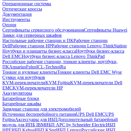
Операционные системы
Оптические кроссы
Документация
Инструменты
Опции
Сертификаты сервисного обслуживания
Сертификаты Huawei
Замки для серверных шкафов
Настольные рабочие станции и ПК
Рабочие станции
Dell
Рабочие станции HP
Рабочие станции Lenovo ThinkStation
Ноутбуки и планшеты бизнес-класса
Ноутбуки бизнес-класса
Dell EMC
Ноутбуки бизнес-класса Lenovo ThinkPad
Российские рабочие станции, тонкие клиенты, ноутбуки,
ПК
Aquarius
Fplus
ICL-Techno
iRu
Тонкие и нулевые клиенты
Тонкие клиенты Dell EMC Wyse
Сумки для ноутбуков
KVM-переключатели
KVM Fujitsu
KVM-переключатели Dell
EMC
KVM-переключатели HP
Аккумуляторы
Батарейные блоки
Батарейные шкафы
Зарядные станции для электромобилей
Источники бесперебойного питания
UPS Dell EMC
UPS
Fujitsu
Аксессуары для ИБП
Дополнительный батарейный
модуль для ИПБ IBM
ИБП APC by Schneider Electric
ИБП
HPE
ИБП Kehua
ИБП KStar
ИБП Lenovo
Российские ИБП