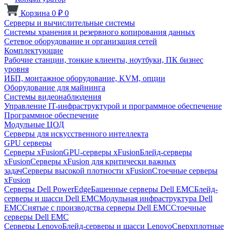
Корзина
0
₽
0
Серверы и вычислительные системы
Системы хранения и резервного копирования данных
Сетевое оборудование и организация сетей
Комплектующие
Рабочие станции, тонкие клиенты, ноутбуки, ПК бизнес
уровня
ИБП, монтажное оборудование, KVM, опции
Оборудование для майнинга
Системы видеонаблюдения
Управление IT-инфраструктурой и программное обеспечение
Программное обеспечение
Модульные ЦОД
Серверы для искусственного интеллекта
GPU серверы
Серверы xFusion
GPU-серверы xFusion
Блейд-серверы
xFusion
Серверы xFusion для критически важных
задач
Серверы высокой плотности xFusion
Стоечные серверы
xFusion
Серверы Dell PowerEdge
Башенные серверы Dell EMC
Блейд-
серверы и шасси Dell EMC
Модульная инфраструктура Dell
EMC
Снятые с производства серверы Dell EMC
Стоечные
серверы Dell EMC
Серверы Lenovo
Блейд-серверы и шасси Lenovo
Сверхплотные