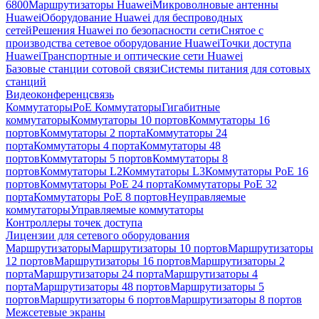
6800
Маршрутизаторы Huawei
Микроволновые антенны
Huawei
Оборудование Huawei для беспроводных
сетей
Решения Huawei по безопасности сети
Снятое с
производства сетевое оборудование Huawei
Точки доступа
Huawei
Транспортные и оптические сети Huawei
Базовые станции сотовой связи
Системы питания для сотовых
станций
Видеоконференцсвязь
Коммутаторы
PoE Коммутаторы
Гигабитные
коммутаторы
Коммутаторы 10 портов
Коммутаторы 16
портов
Коммутаторы 2 порта
Коммутаторы 24
порта
Коммутаторы 4 порта
Коммутаторы 48
портов
Коммутаторы 5 портов
Коммутаторы 8
портов
Коммутаторы L2
Коммутаторы L3
Коммутаторы PoE 16
портов
Коммутаторы PoE 24 порта
Коммутаторы PoE 32
порта
Коммутаторы PoE 8 портов
Неуправляемые
коммутаторы
Управляемые коммутаторы
Контроллеры точек доступа
Лицензии для сетевого оборудования
Маршрутизаторы
Маршрутизаторы 10 портов
Маршрутизаторы
12 портов
Маршрутизаторы 16 портов
Маршрутизаторы 2
порта
Маршрутизаторы 24 порта
Маршрутизаторы 4
порта
Маршрутизаторы 48 портов
Маршрутизаторы 5
портов
Маршрутизаторы 6 портов
Маршрутизаторы 8 портов
Межсетевые экраны