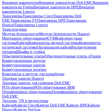
Внешние накопители
Внешние накопители Dell EMC
Внешние
накопители Fujitsu
Внешние накопители HPE
Внешние
накопители Lenovo
Трансиверы
Трансиверы Cisco
Трансиверы Dell
EMC
Трансиверы FS
Трансиверы HPE
Трансиверы
Huawei
Трансиверы Lenovo
Транспондеры
Модули безопасности
Модули безопасности Huawei
Монтажное оборудование
KVM
Кабеленесущие
системы
Кабель
Компоненты медной системы
Компоненты
оптической системы
Организация кабеля
Распределение
питания
Шкафы и стойки
Объединительные платы
Объединительные платы xFusion
Коммутационные модули
Коммутационные панели
Коммутационные розетки
Комплекты и модули для разработки
Лицевые панели Huawei
Лицевые панели для серверов Dell EMC
POS-оборудование
POS-оборудование IBM
Периферийное оборудование
Периферийное оборудование
Dell EMC
Дисплеи, ТВ и видеостены
Кабели
Кабели Cisco
Кабели Dell EMC
Кабели HPE
Кабели
Huawei
Кабели NetApp