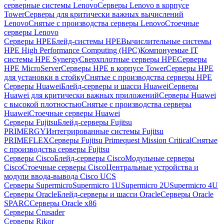
серверные системы Lenovo
Серверы Lenovo в корпусе
Tower
Серверы для критически важных вычислений
Lenovo
Снятые с производства серверы Lenovo
Стоечные
серверы Lenovo
Серверы HPE
Блейд-системы HPE
Вычислительные системы
HPE High Performance Computing (HPC)
Компонуемые IT
системы HPE Synergy
Сверхплотные серверы HPE
Серверы
HPE MicroServer
Серверы HPE в корпусе Tower
Серверы HPE
для установки в стойку
Снятые с производства серверы HPE
Серверы Huawei
Блейд-серверы и шасси Huawei
Серверы
Huawei для критически важных приложений
Серверы Huawei
с высокой плотностью
Снятые с производства серверы
Huawei
Стоечные серверы Huawei
Серверы Fujitsu
Блейд-серверы Fujitsu
PRIMERGY
Интегрированные системы Fujitsu
PRIMEFLEX
Серверы Fujitsu Primequest Mission Critical
Снятые
с производства серверы Fujitsu
Серверы Cisco
Блейд-серверы Cisco
Модульные серверы
Cisco
Стоечные серверы Cisco
Центральные устройства и
модули ввода-вывода Cisco UCS
Серверы Supermicro
Supermicro 1U
Supermicro 2U
Supermicro 4U
Серверы Oracle
Блейд-серверы и шасси Oracle
Серверы Oracle
SPARC
Серверы Oracle x86
Серверы Crusader
Серверы Rikor