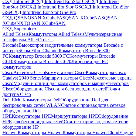
СХД Infortrend
СХД Infortrend EonStor CS
СХД Infortrend
EonStor DS
СХД Infortrend EonStor GS
СХД Infortrend EonStor
GSe
СХД Infortrend EonStor GSe Pro
СХД QSAN
QSAN XCubeFAS
QSAN XCubeNAS
QSAN
XCubeNXT
QSAN XCubeSAN
СХД Supermicro
Allied Telesis
Коммутаторы Allied Telesis
Мультисервисные
платформы Allied Telesis
Brocade
Высокопроизводительные коммутаторы Brocade с
интерфейсом Fibre Channel
Коммутатор Brocade 300
FC
Коммутатор Brocade 5300 FC
Коммутаторы Brocade
G610
Коммутаторы Brocade G620
Лицензии для FC
коммутаторов
Cisco
Антенны Cisco
Коммутаторы Cisco
Коммутаторы Cisco
Catalyst 2940 Series
Маршрутизаторы Cisco
Межсетевые экраны
Cisco
Модули и опции для коммутаторов и маршрутизаторов
Cisco
Оборудование Cisco для беспроводных сетей
Точки
доступа Cisco
Dell EMC
Коммутаторы Dell
Оборудование Dell для
беспроводных сетей WLAN
Снятое с производства сетевое
оборудование Dell
HPE
Коммутаторы HPE
Маршрутизаторы HPE
Оборудование
HPE для беспроводных сетей
Снятое с производства сетевое
оборудование HP
Huawei
Коммутаторы Huawei
Коммутаторы HuaweiCloudEngine