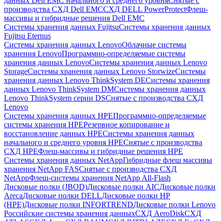
данных Dell EMC начального и среднего уровня
Снятые с
производства СХД Dell EMC
СХД DELL PowerProtect
Флеш-
массивы и гибридные решения Dell EMC
Системы хранения данных Fujitsu
Системы хранения данных
Fujitsu Eternus
Системы хранения данных Lenovo
Облачные системы
хранения Lenovo
Программно-определяемые системы
хранения данных Lenovo
Системы хранения данных Lenovo
Storage
Системы хранения данных Lenovo Storwize
Системы
хранения данных Lenovo ThinkSystem DE
Системы хранения
данных Lenovo ThinkSystem DM
Системы хранения данных
Lenovo ThinkSystem серии DS
Снятые с производства СХД
Lenovo
Системы хранения данных HPE
Программно-определяемые
системы хранения HPE
Резервное копирование и
восстановление данных HPE
Системы хранения данных
начального и среднего уровня HPE
Снятые с производства
СХД HPE
Флеш-массивы и гибридные решения HPE
Cистемы хранения данных NetApp
Гибридные флеш массивы
хранения NetApp FAS
Снятые с производства СХД
NetApp
Флеш-системы хранения NetApp All-Flash
Дисковые полки (JBOD)
Дисковые полки AIC
Дисковые полки
Areca
Дисковые полки DELL
Дисковые полки HP
(HPE)
Дисковые полки INFORTREND
Дисковые полки Lenovo
Российские системы хранения данных
СХД AeroDisk
СХД