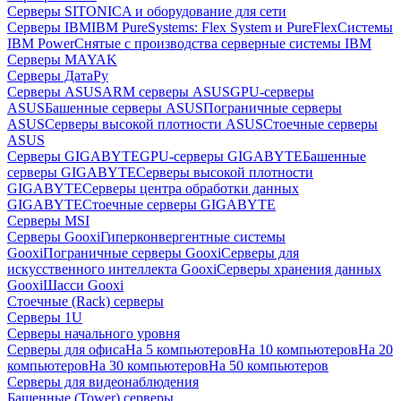
Серверы SITONICA и оборудование для сети
Серверы IBM
IBM PureSystems: Flex System и PureFlex
Системы
IBM Power
Снятые с производства серверные системы IBM
Серверы MAYAK
Серверы ДатаРу
Серверы ASUS
ARM серверы ASUS
GPU-серверы
ASUS
Башенные серверы ASUS
Пограничные серверы
ASUS
Серверы высокой плотности ASUS
Стоечные серверы
ASUS
Серверы GIGABYTE
GPU-серверы GIGABYTE
Башенные
серверы GIGABYTE
Серверы высокой плотности
GIGABYTE
Серверы центра обработки данных
GIGABYTE
Стоечные серверы GIGABYTE
Серверы MSI
Серверы Gooxi
Гиперконвергентные системы
Gooxi
Пограничные серверы Gooxi
Серверы для
искусственного интеллекта Gooxi
Серверы хранения данных
Gooxi
Шасси Gooxi
Стоечные (Rack) серверы
Серверы 1U
Серверы начального уровня
Серверы для офиса
На 5 компьютеров
На 10 компьютеров
На 20
компьютеров
На 30 компьютеров
На 50 компьютеров
Серверы для видеонаблюдения
Башенные (Tower) серверы