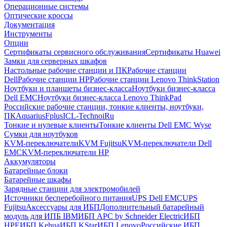
Операционные системы
Оптические кроссы
Документация
Инструменты
Опции
Сертификаты сервисного обслуживания
Сертификаты Huawei
Замки для серверных шкафов
Настольные рабочие станции и ПК
Рабочие станции
Dell
Рабочие станции HP
Рабочие станции Lenovo ThinkStation
Ноутбуки и планшеты бизнес-класса
Ноутбуки бизнес-класса
Dell EMC
Ноутбуки бизнес-класса Lenovo ThinkPad
Российские рабочие станции, тонкие клиенты, ноутбуки,
ПК
Aquarius
Fplus
ICL-Techno
iRu
Тонкие и нулевые клиенты
Тонкие клиенты Dell EMC Wyse
Сумки для ноутбуков
KVM-переключатели
KVM Fujitsu
KVM-переключатели Dell
EMC
KVM-переключатели HP
Аккумуляторы
Батарейные блоки
Батарейные шкафы
Зарядные станции для электромобилей
Источники бесперебойного питания
UPS Dell EMC
UPS
Fujitsu
Аксессуары для ИБП
Дополнительный батарейный
модуль для ИПБ IBM
ИБП APC by Schneider Electric
ИБП
HPE
ИБП Kehua
ИБП KStar
ИБП Lenovo
Российские ИБП