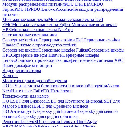
Модули распределения питания
PDU Dell EMC
PDU
Fujitsu
PDU HP
PDU Lenovo
Российские модули распределения
питания
Монтажные комплекты
Монтажные комплекты Dell
EMC
Монтажные комплекты Fujitsu
Монтажные комплекты
HPE
Монтажные комплекты NetApp
Светодиодные светильники
Серверные стойки
Серверные стойки Dell
Серверные стойки
Huawei
Снятые с производства стойки
Серверные шкафы
Серверные шкафы Fujitsu
Серверные шкафы
HPE
Серверные шкафы Huawei
Серверные шкафы
Lenovo
Снятые с производства шкафы
Стоечные системы APC
Видеодомофоны и опции
Видеорегистраторы
Камеры
Мониторы для видеонаблюдения
ПО ITV для систем безопасности и видеонаблюдения
Axxon
Next
Интеллект Лайт
ПО Интеллект
Термокожухи для камер
ПО ESET для Бизнеса
ESET для Крупного Бизнеса
ESET для
Малого Бизнеса
ESET для Среднего Бизнеса
ПО Антивирус Kaspersky для Бизнеса
Kaspersky для малого
бизнеса
Kaspersky для среднего бизнеса
Решения Lenovo
SDI-решения Lenovo ThinkAgile
HPE
3PAR
Alletra
Altair
Aruba
Athonet
Bright Cluster