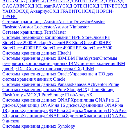
ATLAS
СХД Aрго
СХД BAUM
СХД BITBLAZE
СХД F+
СХД
GAGARIN
СХД ICL teamRAY
СХД QTECH
СХД UTINET
СХД
YADRO
СХД Аквариус
СХД ГРАВИТОН
СХД НОРСИ-
ТРАНС
Сетевые хранилища Asustor
Asustor Drivestor
Asustor
Flashstor
Asustor Lockerstor
Asustor Nimbustor
Сетевые хранилища TerraMaster
Системы резервного копирования HPE StoreOnce
HPE
StoreOnce 2900 Backup System
HPE StoreOnce 4500
HPE
StoreOnce 4700
HPE StoreOnce 4900
HPE StoreOnce 5500
Системы хранения данных Hitachi
Системы хранения данных IBM
IBM FlashSystem
Системы
резервного копирования данных IBM
Системы хранения IBM
для Big Data
Снятые с производства СХД IBM
Системы хранения данных Oracle
Управление и ПО для
систем хранения данных Oracle
Системы хранения данных Panasas
Panasas ActiveStor Prime
Системы хранения данных Pure Storage
СХД PureStorage
FlashArray //M
СХД PureStorage FlashArray //X
Системы хранения данных QNAP
Хранилища QNAP на 12
дисков
Хранилища QNAP на 16 дисков
Хранилища QNAP на
18 дисков
Хранилища QNAP на 24 диска
Хранилища QNAP на
30 дисков
Хранилища QNAP на 8 дисков
Хранилища QNAP на
9 дисков
Системы хранения данных Synology