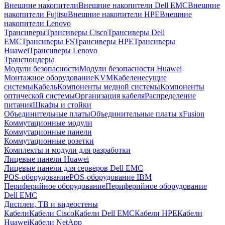
Внешние накопители
Внешние накопители Dell EMC
Внешние
накопители Fujitsu
Внешние накопители HPE
Внешние
накопители Lenovo
Трансиверы
Трансиверы Cisco
Трансиверы Dell
EMC
Трансиверы FS
Трансиверы HPE
Трансиверы
Huawei
Трансиверы Lenovo
Транспондеры
Модули безопасности
Модули безопасности Huawei
Монтажное оборудование
KVM
Кабеленесущие
системы
Кабель
Компоненты медной системы
Компоненты
оптической системы
Организация кабеля
Распределение
питания
Шкафы и стойки
Объединительные платы
Объединительные платы xFusion
Коммутационные модули
Коммутационные панели
Коммутационные розетки
Комплекты и модули для разработки
Лицевые панели Huawei
Лицевые панели для серверов Dell EMC
POS-оборудование
POS-оборудование IBM
Периферийное оборудование
Периферийное оборудование
Dell EMC
Дисплеи, ТВ и видеостены
Кабели
Кабели Cisco
Кабели Dell EMC
Кабели HPE
Кабели
Huawei
Кабели NetApp