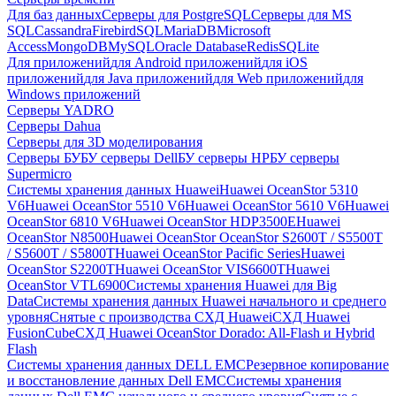
Для баз данных
Серверы для PostgreSQL
Серверы для MS
SQL
Cassandra
FirebirdSQL
MariaDB
Microsoft
Access
MongoDB
MySQL
Oracle Database
Redis
SQLite
Для приложений
для Android приложений
для iOS
приложений
для Java приложений
для Web приложений
для
Windows приложений
Серверы YADRO
Серверы Dahua
Серверы для 3D моделирования
Серверы БУ
БУ серверы Dell
БУ серверы HP
БУ серверы
Supermicro
Системы хранения данных Huawei
Huawei OceanStor 5310
V6
Huawei OceanStor 5510 V6
Huawei OceanStor 5610 V6
Huawei
OceanStor 6810 V6
Huawei OceanStor HDP3500E
Huawei
OceanStor N8500
Huawei OceanStor OceanStor S2600T / S5500T
/ S5600T / S5800T
Huawei OceanStor Pacific Series
Huawei
OceanStor S2200T
Huawei OceanStor VIS6600T
Huawei
OceanStor VTL6900
Системы хранения Huawei для Big
Data
Системы хранения данных Huawei начального и среднего
уровня
Снятые с производства СХД Huawei
СХД Huawei
FusionCube
СХД Huawei OceanStor Dorado: All-Flash и Hybrid
Flash
Системы хранения данных DELL EMC
Резервное копирование
и восстановление данных Dell EMC
Системы хранения