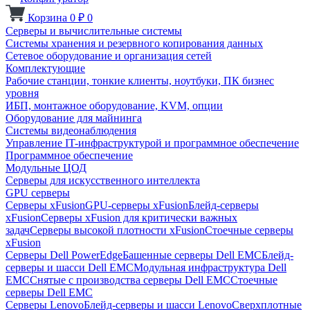
Корзина
0
₽
0
Серверы и вычислительные системы
Системы хранения и резервного копирования данных
Сетевое оборудование и организация сетей
Комплектующие
Рабочие станции, тонкие клиенты, ноутбуки, ПК бизнес
уровня
ИБП, монтажное оборудование, KVM, опции
Оборудование для майнинга
Системы видеонаблюдения
Управление IT-инфраструктурой и программное обеспечение
Программное обеспечение
Модульные ЦОД
Серверы для искусственного интеллекта
GPU серверы
Серверы xFusion
GPU-серверы xFusion
Блейд-серверы
xFusion
Серверы xFusion для критически важных
задач
Серверы высокой плотности xFusion
Стоечные серверы
xFusion
Серверы Dell PowerEdge
Башенные серверы Dell EMC
Блейд-
серверы и шасси Dell EMC
Модульная инфраструктура Dell
EMC
Снятые с производства серверы Dell EMC
Стоечные
серверы Dell EMC
Серверы Lenovo
Блейд-серверы и шасси Lenovo
Сверхплотные