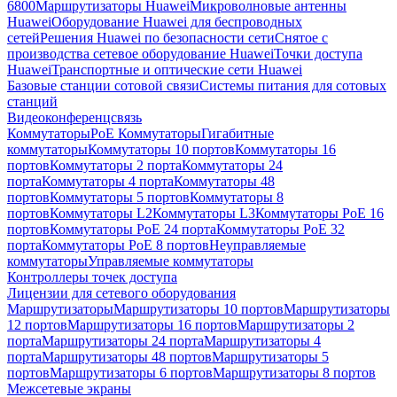
6800
Маршрутизаторы Huawei
Микроволновые антенны
Huawei
Оборудование Huawei для беспроводных
сетей
Решения Huawei по безопасности сети
Снятое с
производства сетевое оборудование Huawei
Точки доступа
Huawei
Транспортные и оптические сети Huawei
Базовые станции сотовой связи
Системы питания для сотовых
станций
Видеоконференцсвязь
Коммутаторы
PoE Коммутаторы
Гигабитные
коммутаторы
Коммутаторы 10 портов
Коммутаторы 16
портов
Коммутаторы 2 порта
Коммутаторы 24
порта
Коммутаторы 4 порта
Коммутаторы 48
портов
Коммутаторы 5 портов
Коммутаторы 8
портов
Коммутаторы L2
Коммутаторы L3
Коммутаторы PoE 16
портов
Коммутаторы PoE 24 порта
Коммутаторы PoE 32
порта
Коммутаторы PoE 8 портов
Неуправляемые
коммутаторы
Управляемые коммутаторы
Контроллеры точек доступа
Лицензии для сетевого оборудования
Маршрутизаторы
Маршрутизаторы 10 портов
Маршрутизаторы
12 портов
Маршрутизаторы 16 портов
Маршрутизаторы 2
порта
Маршрутизаторы 24 порта
Маршрутизаторы 4
порта
Маршрутизаторы 48 портов
Маршрутизаторы 5
портов
Маршрутизаторы 6 портов
Маршрутизаторы 8 портов
Межсетевые экраны