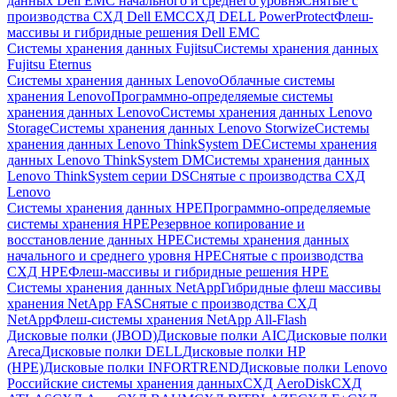
данных Dell EMC начального и среднего уровня
Снятые с
производства СХД Dell EMC
СХД DELL PowerProtect
Флеш-
массивы и гибридные решения Dell EMC
Системы хранения данных Fujitsu
Системы хранения данных
Fujitsu Eternus
Системы хранения данных Lenovo
Облачные системы
хранения Lenovo
Программно-определяемые системы
хранения данных Lenovo
Системы хранения данных Lenovo
Storage
Системы хранения данных Lenovo Storwize
Системы
хранения данных Lenovo ThinkSystem DE
Системы хранения
данных Lenovo ThinkSystem DM
Системы хранения данных
Lenovo ThinkSystem серии DS
Снятые с производства СХД
Lenovo
Системы хранения данных HPE
Программно-определяемые
системы хранения HPE
Резервное копирование и
восстановление данных HPE
Системы хранения данных
начального и среднего уровня HPE
Снятые с производства
СХД HPE
Флеш-массивы и гибридные решения HPE
Cистемы хранения данных NetApp
Гибридные флеш массивы
хранения NetApp FAS
Снятые с производства СХД
NetApp
Флеш-системы хранения NetApp All-Flash
Дисковые полки (JBOD)
Дисковые полки AIC
Дисковые полки
Areca
Дисковые полки DELL
Дисковые полки HP
(HPE)
Дисковые полки INFORTREND
Дисковые полки Lenovo
Российские системы хранения данных
СХД AeroDisk
СХД