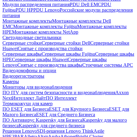
Модули распределения питания
PDU Dell EMC
PDU
Fujitsu
PDU HP
PDU Lenovo
Российские модули распределения
питания
Монтажные комплекты
Монтажные комплекты Dell
EMC
Монтажные комплекты Fujitsu
Монтажные комплекты
HPE
Монтажные комплекты NetApp
Светодиодные светильники
Серверные стойки
Серверные стойки Dell
Серверные стойки
Huawei
Снятые с производства стойки
Серверные шкафы
Серверные шкафы Fujitsu
Серверные шкафы
HPE
Серверные шкафы Huawei
Серверные шкафы
Lenovo
Снятые с производства шкафы
Стоечные системы APC
Видеодомофоны и опции
Видеорегистраторы
Камеры
Мониторы для видеонаблюдения
ПО ITV для систем безопасности и видеонаблюдения
Axxon
Next
Интеллект Лайт
ПО Интеллект
Термокожухи для камер
ПО ESET для Бизнеса
ESET для Крупного Бизнеса
ESET для
Малого Бизнеса
ESET для Среднего Бизнеса
ПО Антивирус Kaspersky для Бизнеса
Kaspersky для малого
бизнеса
Kaspersky для среднего бизнеса
Решения Lenovo
SDI-решения Lenovo ThinkAgile
HPE
3PAR
Alletra
Altair
Aruba
Athonet
Bright Cluster