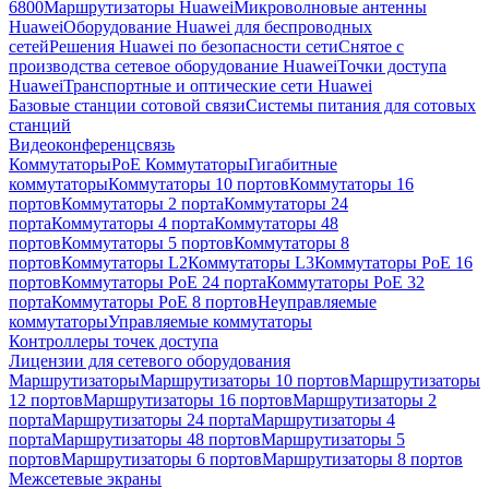
6800
Маршрутизаторы Huawei
Микроволновые антенны
Huawei
Оборудование Huawei для беспроводных
сетей
Решения Huawei по безопасности сети
Снятое с
производства сетевое оборудование Huawei
Точки доступа
Huawei
Транспортные и оптические сети Huawei
Базовые станции сотовой связи
Системы питания для сотовых
станций
Видеоконференцсвязь
Коммутаторы
PoE Коммутаторы
Гигабитные
коммутаторы
Коммутаторы 10 портов
Коммутаторы 16
портов
Коммутаторы 2 порта
Коммутаторы 24
порта
Коммутаторы 4 порта
Коммутаторы 48
портов
Коммутаторы 5 портов
Коммутаторы 8
портов
Коммутаторы L2
Коммутаторы L3
Коммутаторы PoE 16
портов
Коммутаторы PoE 24 порта
Коммутаторы PoE 32
порта
Коммутаторы PoE 8 портов
Неуправляемые
коммутаторы
Управляемые коммутаторы
Контроллеры точек доступа
Лицензии для сетевого оборудования
Маршрутизаторы
Маршрутизаторы 10 портов
Маршрутизаторы
12 портов
Маршрутизаторы 16 портов
Маршрутизаторы 2
порта
Маршрутизаторы 24 порта
Маршрутизаторы 4
порта
Маршрутизаторы 48 портов
Маршрутизаторы 5
портов
Маршрутизаторы 6 портов
Маршрутизаторы 8 портов
Межсетевые экраны