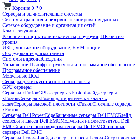
Корзина
0
₽
0
Серверы и вычислительные системы
Системы хранения и резервного копирования данных
Сетевое оборудование и организация сетей
Комплектующие
Рабочие станции, тонкие клиенты, ноутбуки, ПК бизнес
уровня
ИБП, монтажное оборудование, KVM, опции
Оборудование для майнинга
Системы видеонаблюдения
Управление IT-инфраструктурой и программное обеспечение
Программное обеспечение
Модульные ЦОД
Серверы для искусственного интеллекта
GPU серверы
Серверы xFusion
GPU-серверы xFusion
Блейд-серверы
xFusion
Серверы xFusion для критически важных
задач
Серверы высокой плотности xFusion
Стоечные серверы
xFusion
Серверы Dell PowerEdge
Башенные серверы Dell EMC
Блейд-
серверы и шасси Dell EMC
Модульная инфраструктура Dell
EMC
Снятые с производства серверы Dell EMC
Стоечные
серверы Dell EMC
Серверы Lenovo
Блейд-серверы и шасси Lenovo
Сверхплотные