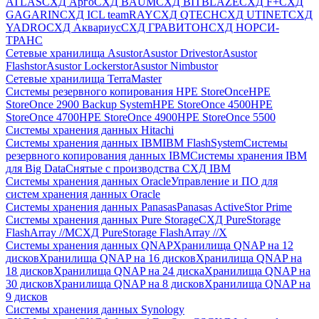
ATLAS
СХД Aрго
СХД BAUM
СХД BITBLAZE
СХД F+
СХД
GAGARIN
СХД ICL teamRAY
СХД QTECH
СХД UTINET
СХД
YADRO
СХД Аквариус
СХД ГРАВИТОН
СХД НОРСИ-
ТРАНС
Сетевые хранилища Asustor
Asustor Drivestor
Asustor
Flashstor
Asustor Lockerstor
Asustor Nimbustor
Сетевые хранилища TerraMaster
Системы резервного копирования HPE StoreOnce
HPE
StoreOnce 2900 Backup System
HPE StoreOnce 4500
HPE
StoreOnce 4700
HPE StoreOnce 4900
HPE StoreOnce 5500
Системы хранения данных Hitachi
Системы хранения данных IBM
IBM FlashSystem
Системы
резервного копирования данных IBM
Системы хранения IBM
для Big Data
Снятые с производства СХД IBM
Системы хранения данных Oracle
Управление и ПО для
систем хранения данных Oracle
Системы хранения данных Panasas
Panasas ActiveStor Prime
Системы хранения данных Pure Storage
СХД PureStorage
FlashArray //M
СХД PureStorage FlashArray //X
Системы хранения данных QNAP
Хранилища QNAP на 12
дисков
Хранилища QNAP на 16 дисков
Хранилища QNAP на
18 дисков
Хранилища QNAP на 24 диска
Хранилища QNAP на
30 дисков
Хранилища QNAP на 8 дисков
Хранилища QNAP на
9 дисков
Системы хранения данных Synology