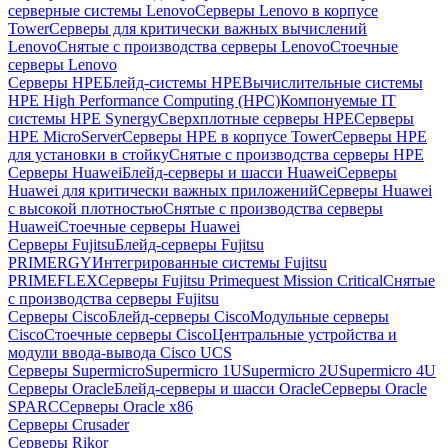
серверные системы Lenovo
Серверы Lenovo в корпусе
Tower
Серверы для критически важных вычислений
Lenovo
Снятые с производства серверы Lenovo
Стоечные
серверы Lenovo
Серверы HPE
Блейд-системы HPE
Вычислительные системы
HPE High Performance Computing (HPC)
Компонуемые IT
системы HPE Synergy
Сверхплотные серверы HPE
Серверы
HPE MicroServer
Серверы HPE в корпусе Tower
Серверы HPE
для установки в стойку
Снятые с производства серверы HPE
Серверы Huawei
Блейд-серверы и шасси Huawei
Серверы
Huawei для критически важных приложений
Серверы Huawei
с высокой плотностью
Снятые с производства серверы
Huawei
Стоечные серверы Huawei
Серверы Fujitsu
Блейд-серверы Fujitsu
PRIMERGY
Интегрированные системы Fujitsu
PRIMEFLEX
Серверы Fujitsu Primequest Mission Critical
Снятые
с производства серверы Fujitsu
Серверы Cisco
Блейд-серверы Cisco
Модульные серверы
Cisco
Стоечные серверы Cisco
Центральные устройства и
модули ввода-вывода Cisco UCS
Серверы Supermicro
Supermicro 1U
Supermicro 2U
Supermicro 4U
Серверы Oracle
Блейд-серверы и шасси Oracle
Серверы Oracle
SPARC
Серверы Oracle x86
Серверы Crusader
Серверы Rikor