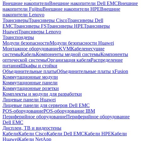
Внешние накопители
Внешние накопители Dell EMC
Внешние
накопители Fujitsu
Внешние накопители HPE
Внешние
накопители Lenovo
Трансиверы
Трансиверы Cisco
Трансиверы Dell
EMC
Трансиверы FS
Трансиверы HPE
Трансиверы
Huawei
Трансиверы Lenovo
Транспондеры
Модули безопасности
Модули безопасности Huawei
Монтажное оборудование
KVM
Кабеленесущие
системы
Кабель
Компоненты медной системы
Компоненты
оптической системы
Организация кабеля
Распределение
питания
Шкафы и стойки
Объединительные платы
Объединительные платы xFusion
Коммутационные модули
Коммутационные панели
Коммутационные розетки
Комплекты и модули для разработки
Лицевые панели Huawei
Лицевые панели для серверов Dell EMC
POS-оборудование
POS-оборудование IBM
Периферийное оборудование
Периферийное оборудование
Dell EMC
Дисплеи, ТВ и видеостены
Кабели
Кабели Cisco
Кабели Dell EMC
Кабели HPE
Кабели
Huawei
Кабели NetApp