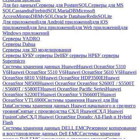
Для баз данных
Серверы для PostgreSQL
Серверы для MS
SQL
Cassandra
FirebirdSQL
MariaDB
Microsoft
Access
MongoDB
MySQL
Oracle Database
Redis
SQLite
Для приложений
для Android приложений
для iOS
приложений
для Java приложений
для Web приложений
для
Windows приложений
Серверы YADRO
Серверы Dahua
Серверы для 3D моделирования
Серверы БУ
БУ серверы Dell
БУ серверы HP
БУ серверы
Supermicro
Системы хранения данных Huawei
Huawei OceanStor 5310
V6
Huawei OceanStor 5510 V6
Huawei OceanStor 5610 V6
Huawei
OceanStor 6810 V6
Huawei OceanStor HDP3500E
Huawei
OceanStor N8500
Huawei OceanStor OceanStor S2600T / S5500T
/ S5600T / S5800T
Huawei OceanStor Pacific Series
Huawei
OceanStor S2200T
Huawei OceanStor VIS6600T
Huawei
OceanStor VTL6900
Системы хранения Huawei для Big
Data
Системы хранения данных Huawei начального и среднего
уровня
Снятые с производства СХД Huawei
СХД Huawei
FusionCube
СХД Huawei OceanStor Dorado: All-Flash и Hybrid
Flash
Системы хранения данных DELL EMC
Резервное копирование
и восстановление данных Dell EMC
Системы хранения