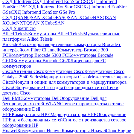
СХД Infortrend
СХД Infortrend EonStor CS
СХД Infortrend
EonStor DS
СХД Infortrend EonStor GS
СХД Infortrend EonStor
GSe
СХД Infortrend EonStor GSe Pro
СХД QSAN
QSAN XCubeFAS
QSAN XCubeNAS
QSAN
XCubeNXT
QSAN XCubeSAN
СХД Supermicro
Allied Telesis
Коммутаторы Allied Telesis
Мультисервисные
платформы Allied Telesis
Brocade
Высокопроизводительные коммутаторы Brocade с
интерфейсом Fibre Channel
Коммутатор Brocade 300
FC
Коммутатор Brocade 5300 FC
Коммутаторы Brocade
G610
Коммутаторы Brocade G620
Лицензии для FC
коммутаторов
Cisco
Антенны Cisco
Коммутаторы Cisco
Коммутаторы Cisco
Catalyst 2940 Series
Маршрутизаторы Cisco
Межсетевые экраны
Cisco
Модули и опции для коммутаторов и маршрутизаторов
Cisco
Оборудование Cisco для беспроводных сетей
Точки
доступа Cisco
Dell EMC
Коммутаторы Dell
Оборудование Dell для
беспроводных сетей WLAN
Снятое с производства сетевое
оборудование Dell
HPE
Коммутаторы HPE
Маршрутизаторы HPE
Оборудование
HPE для беспроводных сетей
Снятое с производства сетевое
оборудование HP
Huawei
Коммутаторы Huawei
Коммутаторы HuaweiCloudEngine