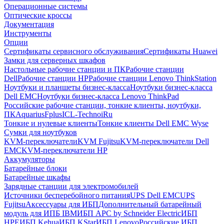
Операционные системы
Оптические кроссы
Документация
Инструменты
Опции
Сертификаты сервисного обслуживания
Сертификаты Huawei
Замки для серверных шкафов
Настольные рабочие станции и ПК
Рабочие станции
Dell
Рабочие станции HP
Рабочие станции Lenovo ThinkStation
Ноутбуки и планшеты бизнес-класса
Ноутбуки бизнес-класса
Dell EMC
Ноутбуки бизнес-класса Lenovo ThinkPad
Российские рабочие станции, тонкие клиенты, ноутбуки,
ПК
Aquarius
Fplus
ICL-Techno
iRu
Тонкие и нулевые клиенты
Тонкие клиенты Dell EMC Wyse
Сумки для ноутбуков
KVM-переключатели
KVM Fujitsu
KVM-переключатели Dell
EMC
KVM-переключатели HP
Аккумуляторы
Батарейные блоки
Батарейные шкафы
Зарядные станции для электромобилей
Источники бесперебойного питания
UPS Dell EMC
UPS
Fujitsu
Аксессуары для ИБП
Дополнительный батарейный
модуль для ИПБ IBM
ИБП APC by Schneider Electric
ИБП
HPE
ИБП Kehua
ИБП KStar
ИБП Lenovo
Российские ИБП