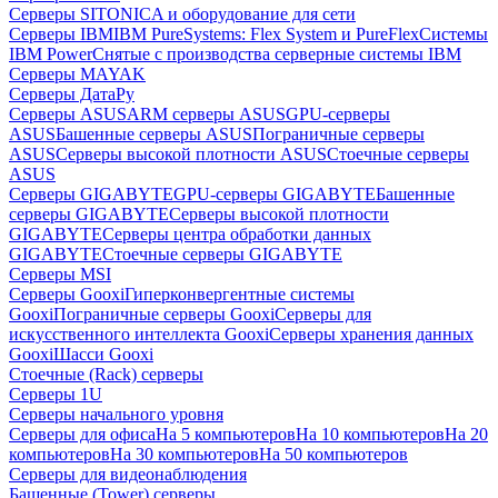
Серверы SITONICA и оборудование для сети
Серверы IBM
IBM PureSystems: Flex System и PureFlex
Системы
IBM Power
Снятые с производства серверные системы IBM
Серверы MAYAK
Серверы ДатаРу
Серверы ASUS
ARM серверы ASUS
GPU-серверы
ASUS
Башенные серверы ASUS
Пограничные серверы
ASUS
Серверы высокой плотности ASUS
Стоечные серверы
ASUS
Серверы GIGABYTE
GPU-серверы GIGABYTE
Башенные
серверы GIGABYTE
Серверы высокой плотности
GIGABYTE
Серверы центра обработки данных
GIGABYTE
Стоечные серверы GIGABYTE
Серверы MSI
Серверы Gooxi
Гиперконвергентные системы
Gooxi
Пограничные серверы Gooxi
Серверы для
искусственного интеллекта Gooxi
Серверы хранения данных
Gooxi
Шасси Gooxi
Стоечные (Rack) серверы
Серверы 1U
Серверы начального уровня
Серверы для офиса
На 5 компьютеров
На 10 компьютеров
На 20
компьютеров
На 30 компьютеров
На 50 компьютеров
Серверы для видеонаблюдения
Башенные (Tower) серверы