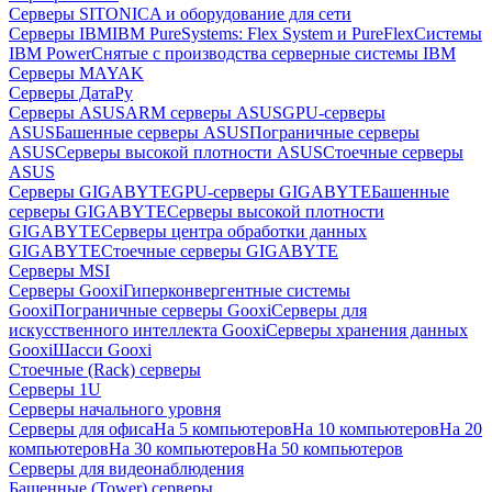
Серверы SITONICA и оборудование для сети
Серверы IBM
IBM PureSystems: Flex System и PureFlex
Системы
IBM Power
Снятые с производства серверные системы IBM
Серверы MAYAK
Серверы ДатаРу
Серверы ASUS
ARM серверы ASUS
GPU-серверы
ASUS
Башенные серверы ASUS
Пограничные серверы
ASUS
Серверы высокой плотности ASUS
Стоечные серверы
ASUS
Серверы GIGABYTE
GPU-серверы GIGABYTE
Башенные
серверы GIGABYTE
Серверы высокой плотности
GIGABYTE
Серверы центра обработки данных
GIGABYTE
Стоечные серверы GIGABYTE
Серверы MSI
Серверы Gooxi
Гиперконвергентные системы
Gooxi
Пограничные серверы Gooxi
Серверы для
искусственного интеллекта Gooxi
Серверы хранения данных
Gooxi
Шасси Gooxi
Стоечные (Rack) серверы
Серверы 1U
Серверы начального уровня
Серверы для офиса
На 5 компьютеров
На 10 компьютеров
На 20
компьютеров
На 30 компьютеров
На 50 компьютеров
Серверы для видеонаблюдения
Башенные (Tower) серверы