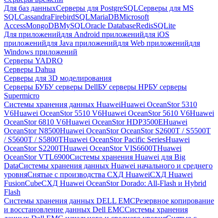
Для баз данных
Серверы для PostgreSQL
Серверы для MS
SQL
Cassandra
FirebirdSQL
MariaDB
Microsoft
Access
MongoDB
MySQL
Oracle Database
Redis
SQLite
Для приложений
для Android приложений
для iOS
приложений
для Java приложений
для Web приложений
для
Windows приложений
Серверы YADRO
Серверы Dahua
Серверы для 3D моделирования
Серверы БУ
БУ серверы Dell
БУ серверы HP
БУ серверы
Supermicro
Системы хранения данных Huawei
Huawei OceanStor 5310
V6
Huawei OceanStor 5510 V6
Huawei OceanStor 5610 V6
Huawei
OceanStor 6810 V6
Huawei OceanStor HDP3500E
Huawei
OceanStor N8500
Huawei OceanStor OceanStor S2600T / S5500T
/ S5600T / S5800T
Huawei OceanStor Pacific Series
Huawei
OceanStor S2200T
Huawei OceanStor VIS6600T
Huawei
OceanStor VTL6900
Системы хранения Huawei для Big
Data
Системы хранения данных Huawei начального и среднего
уровня
Снятые с производства СХД Huawei
СХД Huawei
FusionCube
СХД Huawei OceanStor Dorado: All-Flash и Hybrid
Flash
Системы хранения данных DELL EMC
Резервное копирование
и восстановление данных Dell EMC
Системы хранения