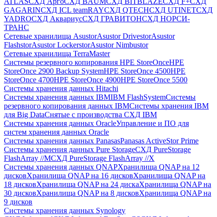
ATLAS
СХД Aрго
СХД BAUM
СХД BITBLAZE
СХД F+
СХД
GAGARIN
СХД ICL teamRAY
СХД QTECH
СХД UTINET
СХД
YADRO
СХД Аквариус
СХД ГРАВИТОН
СХД НОРСИ-
ТРАНС
Сетевые хранилища Asustor
Asustor Drivestor
Asustor
Flashstor
Asustor Lockerstor
Asustor Nimbustor
Сетевые хранилища TerraMaster
Системы резервного копирования HPE StoreOnce
HPE
StoreOnce 2900 Backup System
HPE StoreOnce 4500
HPE
StoreOnce 4700
HPE StoreOnce 4900
HPE StoreOnce 5500
Системы хранения данных Hitachi
Системы хранения данных IBM
IBM FlashSystem
Системы
резервного копирования данных IBM
Системы хранения IBM
для Big Data
Снятые с производства СХД IBM
Системы хранения данных Oracle
Управление и ПО для
систем хранения данных Oracle
Системы хранения данных Panasas
Panasas ActiveStor Prime
Системы хранения данных Pure Storage
СХД PureStorage
FlashArray //M
СХД PureStorage FlashArray //X
Системы хранения данных QNAP
Хранилища QNAP на 12
дисков
Хранилища QNAP на 16 дисков
Хранилища QNAP на
18 дисков
Хранилища QNAP на 24 диска
Хранилища QNAP на
30 дисков
Хранилища QNAP на 8 дисков
Хранилища QNAP на
9 дисков
Системы хранения данных Synology