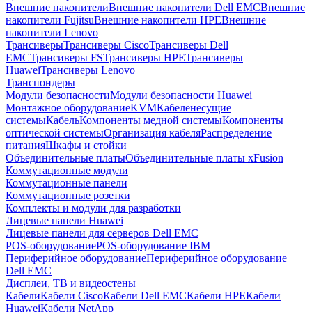
Внешние накопители
Внешние накопители Dell EMC
Внешние
накопители Fujitsu
Внешние накопители HPE
Внешние
накопители Lenovo
Трансиверы
Трансиверы Cisco
Трансиверы Dell
EMC
Трансиверы FS
Трансиверы HPE
Трансиверы
Huawei
Трансиверы Lenovo
Транспондеры
Модули безопасности
Модули безопасности Huawei
Монтажное оборудование
KVM
Кабеленесущие
системы
Кабель
Компоненты медной системы
Компоненты
оптической системы
Организация кабеля
Распределение
питания
Шкафы и стойки
Объединительные платы
Объединительные платы xFusion
Коммутационные модули
Коммутационные панели
Коммутационные розетки
Комплекты и модули для разработки
Лицевые панели Huawei
Лицевые панели для серверов Dell EMC
POS-оборудование
POS-оборудование IBM
Периферийное оборудование
Периферийное оборудование
Dell EMC
Дисплеи, ТВ и видеостены
Кабели
Кабели Cisco
Кабели Dell EMC
Кабели HPE
Кабели
Huawei
Кабели NetApp