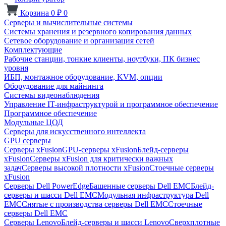
Корзина
0
₽
0
Серверы и вычислительные системы
Системы хранения и резервного копирования данных
Сетевое оборудование и организация сетей
Комплектующие
Рабочие станции, тонкие клиенты, ноутбуки, ПК бизнес
уровня
ИБП, монтажное оборудование, KVM, опции
Оборудование для майнинга
Системы видеонаблюдения
Управление IT-инфраструктурой и программное обеспечение
Программное обеспечение
Модульные ЦОД
Серверы для искусственного интеллекта
GPU серверы
Серверы xFusion
GPU-серверы xFusion
Блейд-серверы
xFusion
Серверы xFusion для критически важных
задач
Серверы высокой плотности xFusion
Стоечные серверы
xFusion
Серверы Dell PowerEdge
Башенные серверы Dell EMC
Блейд-
серверы и шасси Dell EMC
Модульная инфраструктура Dell
EMC
Снятые с производства серверы Dell EMC
Стоечные
серверы Dell EMC
Серверы Lenovo
Блейд-серверы и шасси Lenovo
Сверхплотные