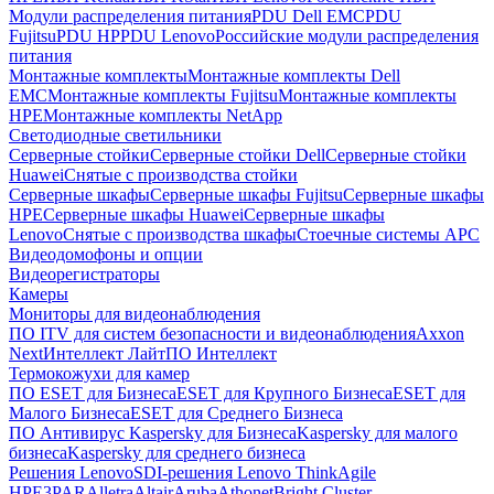
Модули распределения питания
PDU Dell EMC
PDU
Fujitsu
PDU HP
PDU Lenovo
Российские модули распределения
питания
Монтажные комплекты
Монтажные комплекты Dell
EMC
Монтажные комплекты Fujitsu
Монтажные комплекты
HPE
Монтажные комплекты NetApp
Светодиодные светильники
Серверные стойки
Серверные стойки Dell
Серверные стойки
Huawei
Снятые с производства стойки
Серверные шкафы
Серверные шкафы Fujitsu
Серверные шкафы
HPE
Серверные шкафы Huawei
Серверные шкафы
Lenovo
Снятые с производства шкафы
Стоечные системы APC
Видеодомофоны и опции
Видеорегистраторы
Камеры
Мониторы для видеонаблюдения
ПО ITV для систем безопасности и видеонаблюдения
Axxon
Next
Интеллект Лайт
ПО Интеллект
Термокожухи для камер
ПО ESET для Бизнеса
ESET для Крупного Бизнеса
ESET для
Малого Бизнеса
ESET для Среднего Бизнеса
ПО Антивирус Kaspersky для Бизнеса
Kaspersky для малого
бизнеса
Kaspersky для среднего бизнеса
Решения Lenovo
SDI-решения Lenovo ThinkAgile
HPE
3PAR
Alletra
Altair
Aruba
Athonet
Bright Cluster