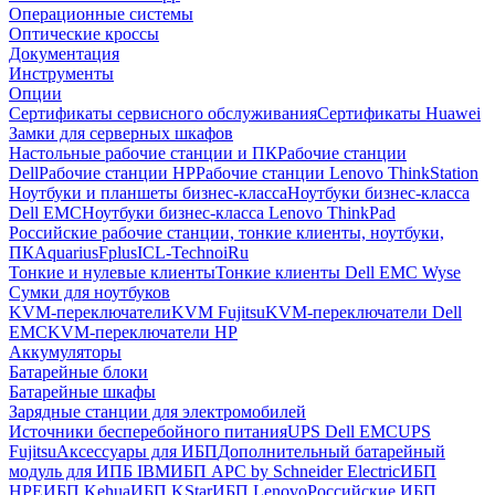
Операционные системы
Оптические кроссы
Документация
Инструменты
Опции
Сертификаты сервисного обслуживания
Сертификаты Huawei
Замки для серверных шкафов
Настольные рабочие станции и ПК
Рабочие станции
Dell
Рабочие станции HP
Рабочие станции Lenovo ThinkStation
Ноутбуки и планшеты бизнес-класса
Ноутбуки бизнес-класса
Dell EMC
Ноутбуки бизнес-класса Lenovo ThinkPad
Российские рабочие станции, тонкие клиенты, ноутбуки,
ПК
Aquarius
Fplus
ICL-Techno
iRu
Тонкие и нулевые клиенты
Тонкие клиенты Dell EMC Wyse
Сумки для ноутбуков
KVM-переключатели
KVM Fujitsu
KVM-переключатели Dell
EMC
KVM-переключатели HP
Аккумуляторы
Батарейные блоки
Батарейные шкафы
Зарядные станции для электромобилей
Источники бесперебойного питания
UPS Dell EMC
UPS
Fujitsu
Аксессуары для ИБП
Дополнительный батарейный
модуль для ИПБ IBM
ИБП APC by Schneider Electric
ИБП
HPE
ИБП Kehua
ИБП KStar
ИБП Lenovo
Российские ИБП