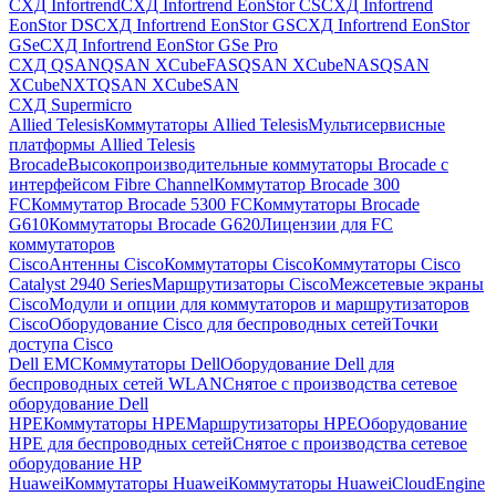
СХД Infortrend
СХД Infortrend EonStor CS
СХД Infortrend
EonStor DS
СХД Infortrend EonStor GS
СХД Infortrend EonStor
GSe
СХД Infortrend EonStor GSe Pro
СХД QSAN
QSAN XCubeFAS
QSAN XCubeNAS
QSAN
XCubeNXT
QSAN XCubeSAN
СХД Supermicro
Allied Telesis
Коммутаторы Allied Telesis
Мультисервисные
платформы Allied Telesis
Brocade
Высокопроизводительные коммутаторы Brocade с
интерфейсом Fibre Channel
Коммутатор Brocade 300
FC
Коммутатор Brocade 5300 FC
Коммутаторы Brocade
G610
Коммутаторы Brocade G620
Лицензии для FC
коммутаторов
Cisco
Антенны Cisco
Коммутаторы Cisco
Коммутаторы Cisco
Catalyst 2940 Series
Маршрутизаторы Cisco
Межсетевые экраны
Cisco
Модули и опции для коммутаторов и маршрутизаторов
Cisco
Оборудование Cisco для беспроводных сетей
Точки
доступа Cisco
Dell EMC
Коммутаторы Dell
Оборудование Dell для
беспроводных сетей WLAN
Снятое с производства сетевое
оборудование Dell
HPE
Коммутаторы HPE
Маршрутизаторы HPE
Оборудование
HPE для беспроводных сетей
Снятое с производства сетевое
оборудование HP
Huawei
Коммутаторы Huawei
Коммутаторы HuaweiCloudEngine