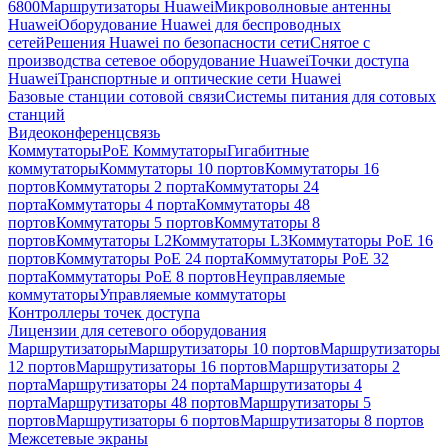
6800
Маршрутизаторы Huawei
Микроволновые антенны
Huawei
Оборудование Huawei для беспроводных
сетей
Решения Huawei по безопасности сети
Снятое с
производства сетевое оборудование Huawei
Точки доступа
Huawei
Транспортные и оптические сети Huawei
Базовые станции сотовой связи
Системы питания для сотовых
станций
Видеоконференцсвязь
Коммутаторы
PoE Коммутаторы
Гигабитные
коммутаторы
Коммутаторы 10 портов
Коммутаторы 16
портов
Коммутаторы 2 порта
Коммутаторы 24
порта
Коммутаторы 4 порта
Коммутаторы 48
портов
Коммутаторы 5 портов
Коммутаторы 8
портов
Коммутаторы L2
Коммутаторы L3
Коммутаторы PoE 16
портов
Коммутаторы PoE 24 порта
Коммутаторы PoE 32
порта
Коммутаторы PoE 8 портов
Неуправляемые
коммутаторы
Управляемые коммутаторы
Контроллеры точек доступа
Лицензии для сетевого оборудования
Маршрутизаторы
Маршрутизаторы 10 портов
Маршрутизаторы
12 портов
Маршрутизаторы 16 портов
Маршрутизаторы 2
порта
Маршрутизаторы 24 порта
Маршрутизаторы 4
порта
Маршрутизаторы 48 портов
Маршрутизаторы 5
портов
Маршрутизаторы 6 портов
Маршрутизаторы 8 портов
Межсетевые экраны