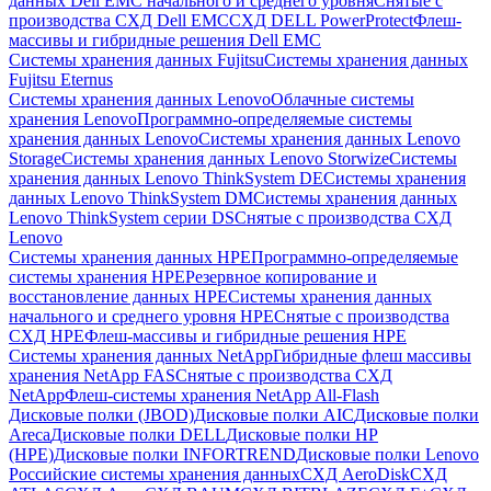
данных Dell EMC начального и среднего уровня
Снятые с
производства СХД Dell EMC
СХД DELL PowerProtect
Флеш-
массивы и гибридные решения Dell EMC
Системы хранения данных Fujitsu
Системы хранения данных
Fujitsu Eternus
Системы хранения данных Lenovo
Облачные системы
хранения Lenovo
Программно-определяемые системы
хранения данных Lenovo
Системы хранения данных Lenovo
Storage
Системы хранения данных Lenovo Storwize
Системы
хранения данных Lenovo ThinkSystem DE
Системы хранения
данных Lenovo ThinkSystem DM
Системы хранения данных
Lenovo ThinkSystem серии DS
Снятые с производства СХД
Lenovo
Системы хранения данных HPE
Программно-определяемые
системы хранения HPE
Резервное копирование и
восстановление данных HPE
Системы хранения данных
начального и среднего уровня HPE
Снятые с производства
СХД HPE
Флеш-массивы и гибридные решения HPE
Cистемы хранения данных NetApp
Гибридные флеш массивы
хранения NetApp FAS
Снятые с производства СХД
NetApp
Флеш-системы хранения NetApp All-Flash
Дисковые полки (JBOD)
Дисковые полки AIC
Дисковые полки
Areca
Дисковые полки DELL
Дисковые полки HP
(HPE)
Дисковые полки INFORTREND
Дисковые полки Lenovo
Российские системы хранения данных
СХД AeroDisk
СХД