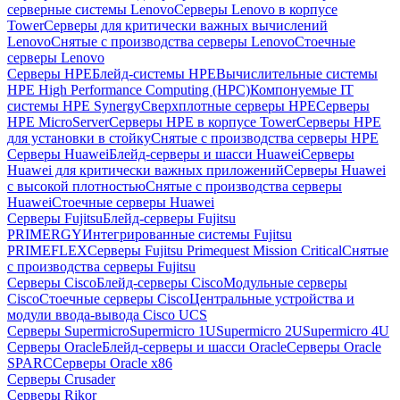
серверные системы Lenovo
Серверы Lenovo в корпусе
Tower
Серверы для критически важных вычислений
Lenovo
Снятые с производства серверы Lenovo
Стоечные
серверы Lenovo
Серверы HPE
Блейд-системы HPE
Вычислительные системы
HPE High Performance Computing (HPC)
Компонуемые IT
системы HPE Synergy
Сверхплотные серверы HPE
Серверы
HPE MicroServer
Серверы HPE в корпусе Tower
Серверы HPE
для установки в стойку
Снятые с производства серверы HPE
Серверы Huawei
Блейд-серверы и шасси Huawei
Серверы
Huawei для критически важных приложений
Серверы Huawei
с высокой плотностью
Снятые с производства серверы
Huawei
Стоечные серверы Huawei
Серверы Fujitsu
Блейд-серверы Fujitsu
PRIMERGY
Интегрированные системы Fujitsu
PRIMEFLEX
Серверы Fujitsu Primequest Mission Critical
Снятые
с производства серверы Fujitsu
Серверы Cisco
Блейд-серверы Cisco
Модульные серверы
Cisco
Стоечные серверы Cisco
Центральные устройства и
модули ввода-вывода Cisco UCS
Серверы Supermicro
Supermicro 1U
Supermicro 2U
Supermicro 4U
Серверы Oracle
Блейд-серверы и шасси Oracle
Серверы Oracle
SPARC
Серверы Oracle x86
Серверы Crusader
Серверы Rikor