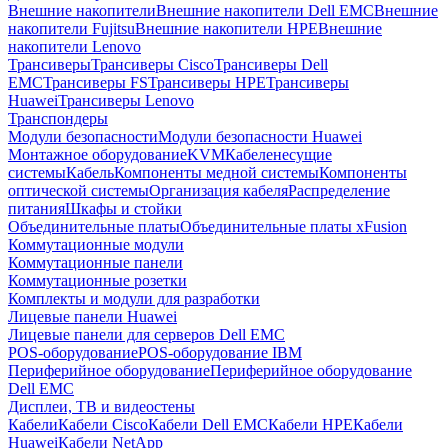
Внешние накопители
Внешние накопители Dell EMC
Внешние
накопители Fujitsu
Внешние накопители HPE
Внешние
накопители Lenovo
Трансиверы
Трансиверы Cisco
Трансиверы Dell
EMC
Трансиверы FS
Трансиверы HPE
Трансиверы
Huawei
Трансиверы Lenovo
Транспондеры
Модули безопасности
Модули безопасности Huawei
Монтажное оборудование
KVM
Кабеленесущие
системы
Кабель
Компоненты медной системы
Компоненты
оптической системы
Организация кабеля
Распределение
питания
Шкафы и стойки
Объединительные платы
Объединительные платы xFusion
Коммутационные модули
Коммутационные панели
Коммутационные розетки
Комплекты и модули для разработки
Лицевые панели Huawei
Лицевые панели для серверов Dell EMC
POS-оборудование
POS-оборудование IBM
Периферийное оборудование
Периферийное оборудование
Dell EMC
Дисплеи, ТВ и видеостены
Кабели
Кабели Cisco
Кабели Dell EMC
Кабели HPE
Кабели
Huawei
Кабели NetApp