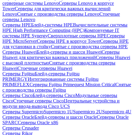
серверные системы Lenovo
Серверы Lenovo в корпусе
Tower
Серверы для критически важных вычислений
Lenovo
Снятые с производства серверы Lenovo
Стоечные
серверы Lenovo
Серверы HPE
Блейд-системы HPE
Вычислительные системы
HPE High Performance Computing (HPC)
Компонуемые IT
системы HPE Synergy
Сверхплотные серверы HPE
Серверы
HPE MicroServer
Серверы HPE в корпусе Tower
Серверы HPE
для установки в стойку
Снятые с производства серверы HPE
Серверы Huawei
Блейд-серверы и шасси Huawei
Серверы
Huawei для критически важных приложений
Серверы Huawei
с высокой плотностью
Снятые с производства серверы
Huawei
Стоечные серверы Huawei
Серверы Fujitsu
Блейд-серверы Fujitsu
PRIMERGY
Интегрированные системы Fujitsu
PRIMEFLEX
Серверы Fujitsu Primequest Mission Critical
Снятые
с производства серверы Fujitsu
Серверы Cisco
Блейд-серверы Cisco
Модульные серверы
Cisco
Стоечные серверы Cisco
Центральные устройства и
модули ввода-вывода Cisco UCS
Серверы Supermicro
Supermicro 1U
Supermicro 2U
Supermicro 4U
Серверы Oracle
Блейд-серверы и шасси Oracle
Серверы Oracle
SPARC
Серверы Oracle x86
Серверы Crusader
Серверы Rikor