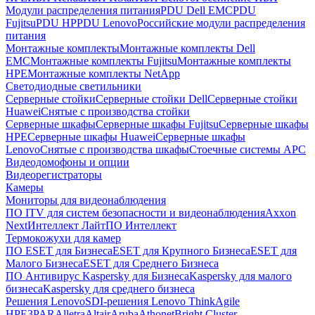
Модули распределения питания
PDU Dell EMC
PDU
Fujitsu
PDU HP
PDU Lenovo
Российские модули распределения
питания
Монтажные комплекты
Монтажные комплекты Dell
EMC
Монтажные комплекты Fujitsu
Монтажные комплекты
HPE
Монтажные комплекты NetApp
Светодиодные светильники
Серверные стойки
Серверные стойки Dell
Серверные стойки
Huawei
Снятые с производства стойки
Серверные шкафы
Серверные шкафы Fujitsu
Серверные шкафы
HPE
Серверные шкафы Huawei
Серверные шкафы
Lenovo
Снятые с производства шкафы
Стоечные системы APC
Видеодомофоны и опции
Видеорегистраторы
Камеры
Мониторы для видеонаблюдения
ПО ITV для систем безопасности и видеонаблюдения
Axxon
Next
Интеллект Лайт
ПО Интеллект
Термокожухи для камер
ПО ESET для Бизнеса
ESET для Крупного Бизнеса
ESET для
Малого Бизнеса
ESET для Среднего Бизнеса
ПО Антивирус Kaspersky для Бизнеса
Kaspersky для малого
бизнеса
Kaspersky для среднего бизнеса
Решения Lenovo
SDI-решения Lenovo ThinkAgile
HPE
3PAR
Alletra
Altair
Aruba
Athonet
Bright Cluster