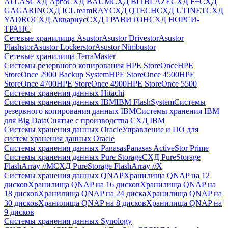
ATLAS
СХД Aрго
СХД BAUM
СХД BITBLAZE
СХД F+
СХД
GAGARIN
СХД ICL teamRAY
СХД QTECH
СХД UTINET
СХД
YADRO
СХД Аквариус
СХД ГРАВИТОН
СХД НОРСИ-
ТРАНС
Сетевые хранилища Asustor
Asustor Drivestor
Asustor
Flashstor
Asustor Lockerstor
Asustor Nimbustor
Сетевые хранилища TerraMaster
Системы резервного копирования HPE StoreOnce
HPE
StoreOnce 2900 Backup System
HPE StoreOnce 4500
HPE
StoreOnce 4700
HPE StoreOnce 4900
HPE StoreOnce 5500
Системы хранения данных Hitachi
Системы хранения данных IBM
IBM FlashSystem
Системы
резервного копирования данных IBM
Системы хранения IBM
для Big Data
Снятые с производства СХД IBM
Системы хранения данных Oracle
Управление и ПО для
систем хранения данных Oracle
Системы хранения данных Panasas
Panasas ActiveStor Prime
Системы хранения данных Pure Storage
СХД PureStorage
FlashArray //M
СХД PureStorage FlashArray //X
Системы хранения данных QNAP
Хранилища QNAP на 12
дисков
Хранилища QNAP на 16 дисков
Хранилища QNAP на
18 дисков
Хранилища QNAP на 24 диска
Хранилища QNAP на
30 дисков
Хранилища QNAP на 8 дисков
Хранилища QNAP на
9 дисков
Системы хранения данных Synology