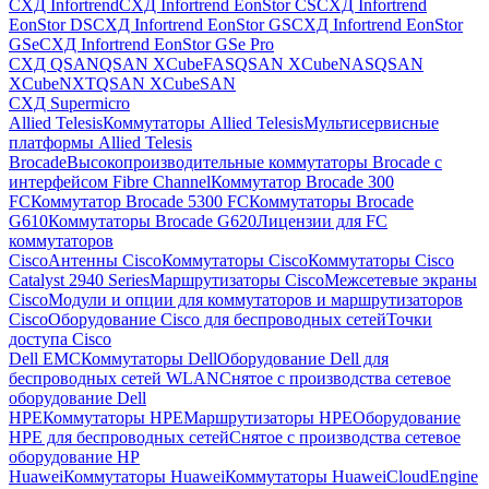
СХД Infortrend
СХД Infortrend EonStor CS
СХД Infortrend
EonStor DS
СХД Infortrend EonStor GS
СХД Infortrend EonStor
GSe
СХД Infortrend EonStor GSe Pro
СХД QSAN
QSAN XCubeFAS
QSAN XCubeNAS
QSAN
XCubeNXT
QSAN XCubeSAN
СХД Supermicro
Allied Telesis
Коммутаторы Allied Telesis
Мультисервисные
платформы Allied Telesis
Brocade
Высокопроизводительные коммутаторы Brocade с
интерфейсом Fibre Channel
Коммутатор Brocade 300
FC
Коммутатор Brocade 5300 FC
Коммутаторы Brocade
G610
Коммутаторы Brocade G620
Лицензии для FC
коммутаторов
Cisco
Антенны Cisco
Коммутаторы Cisco
Коммутаторы Cisco
Catalyst 2940 Series
Маршрутизаторы Cisco
Межсетевые экраны
Cisco
Модули и опции для коммутаторов и маршрутизаторов
Cisco
Оборудование Cisco для беспроводных сетей
Точки
доступа Cisco
Dell EMC
Коммутаторы Dell
Оборудование Dell для
беспроводных сетей WLAN
Снятое с производства сетевое
оборудование Dell
HPE
Коммутаторы HPE
Маршрутизаторы HPE
Оборудование
HPE для беспроводных сетей
Снятое с производства сетевое
оборудование HP
Huawei
Коммутаторы Huawei
Коммутаторы HuaweiCloudEngine