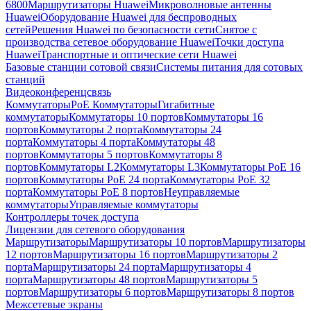
6800
Маршрутизаторы Huawei
Микроволновые антенны
Huawei
Оборудование Huawei для беспроводных
сетей
Решения Huawei по безопасности сети
Снятое с
производства сетевое оборудование Huawei
Точки доступа
Huawei
Транспортные и оптические сети Huawei
Базовые станции сотовой связи
Системы питания для сотовых
станций
Видеоконференцсвязь
Коммутаторы
PoE Коммутаторы
Гигабитные
коммутаторы
Коммутаторы 10 портов
Коммутаторы 16
портов
Коммутаторы 2 порта
Коммутаторы 24
порта
Коммутаторы 4 порта
Коммутаторы 48
портов
Коммутаторы 5 портов
Коммутаторы 8
портов
Коммутаторы L2
Коммутаторы L3
Коммутаторы PoE 16
портов
Коммутаторы PoE 24 порта
Коммутаторы PoE 32
порта
Коммутаторы PoE 8 портов
Неуправляемые
коммутаторы
Управляемые коммутаторы
Контроллеры точек доступа
Лицензии для сетевого оборудования
Маршрутизаторы
Маршрутизаторы 10 портов
Маршрутизаторы
12 портов
Маршрутизаторы 16 портов
Маршрутизаторы 2
порта
Маршрутизаторы 24 порта
Маршрутизаторы 4
порта
Маршрутизаторы 48 портов
Маршрутизаторы 5
портов
Маршрутизаторы 6 портов
Маршрутизаторы 8 портов
Межсетевые экраны