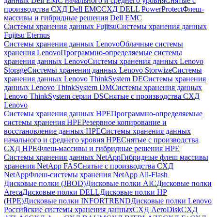
данных Dell EMC начального и среднего уровня
Снятые с
производства СХД Dell EMC
СХД DELL PowerProtect
Флеш-
массивы и гибридные решения Dell EMC
Системы хранения данных Fujitsu
Системы хранения данных
Fujitsu Eternus
Системы хранения данных Lenovo
Облачные системы
хранения Lenovo
Программно-определяемые системы
хранения данных Lenovo
Системы хранения данных Lenovo
Storage
Системы хранения данных Lenovo Storwize
Системы
хранения данных Lenovo ThinkSystem DE
Системы хранения
данных Lenovo ThinkSystem DM
Системы хранения данных
Lenovo ThinkSystem серии DS
Снятые с производства СХД
Lenovo
Системы хранения данных HPE
Программно-определяемые
системы хранения HPE
Резервное копирование и
восстановление данных HPE
Системы хранения данных
начального и среднего уровня HPE
Снятые с производства
СХД HPE
Флеш-массивы и гибридные решения HPE
Cистемы хранения данных NetApp
Гибридные флеш массивы
хранения NetApp FAS
Снятые с производства СХД
NetApp
Флеш-системы хранения NetApp All-Flash
Дисковые полки (JBOD)
Дисковые полки AIC
Дисковые полки
Areca
Дисковые полки DELL
Дисковые полки HP
(HPE)
Дисковые полки INFORTREND
Дисковые полки Lenovo
Российские системы хранения данных
СХД AeroDisk
СХД