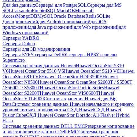
Для баз данных
Серверы для PostgreSQL
Серверы для MS
SQL
Cassandra
FirebirdSQL
MariaDB
Microsoft
Access
MongoDB
MySQL
Oracle Database
Redis
SQLite
Для приложений
для Android приложений
для iOS
приложений
для Java приложений
для Web приложений
для
Windows приложений
Серверы YADRO
Серверы Dahua
Серверы для 3D моделирования
Серверы БУ
БУ серверы Dell
БУ серверы HP
БУ серверы
Supermicro
Системы хранения данных Huawei
Huawei OceanStor 5310
V6
Huawei OceanStor 5510 V6
Huawei OceanStor 5610 V6
Huawei
OceanStor 6810 V6
Huawei OceanStor HDP3500E
Huawei
OceanStor N8500
Huawei OceanStor OceanStor S2600T / S5500T
/ S5600T / S5800T
Huawei OceanStor Pacific Series
Huawei
OceanStor S2200T
Huawei OceanStor VIS6600T
Huawei
OceanStor VTL6900
Системы хранения Huawei для Big
Data
Системы хранения данных Huawei начального и среднего
уровня
Снятые с производства СХД Huawei
СХД Huawei
FusionCube
СХД Huawei OceanStor Dorado: All-Flash и Hybrid
Flash
Системы хранения данных DELL EMC
Резервное копирование
и восстановление данных Dell EMC
Системы хранения