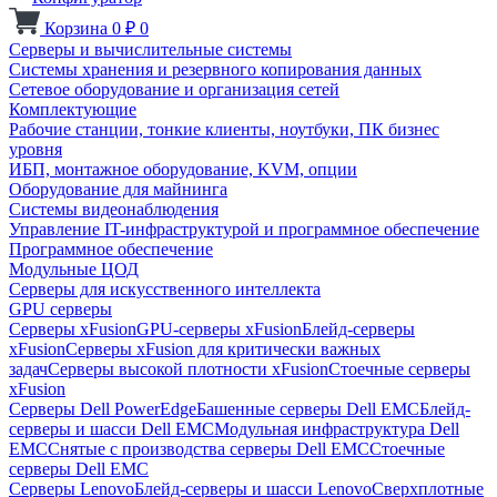
Корзина
0
₽
0
Серверы и вычислительные системы
Системы хранения и резервного копирования данных
Сетевое оборудование и организация сетей
Комплектующие
Рабочие станции, тонкие клиенты, ноутбуки, ПК бизнес
уровня
ИБП, монтажное оборудование, KVM, опции
Оборудование для майнинга
Системы видеонаблюдения
Управление IT-инфраструктурой и программное обеспечение
Программное обеспечение
Модульные ЦОД
Серверы для искусственного интеллекта
GPU серверы
Серверы xFusion
GPU-серверы xFusion
Блейд-серверы
xFusion
Серверы xFusion для критически важных
задач
Серверы высокой плотности xFusion
Стоечные серверы
xFusion
Серверы Dell PowerEdge
Башенные серверы Dell EMC
Блейд-
серверы и шасси Dell EMC
Модульная инфраструктура Dell
EMC
Снятые с производства серверы Dell EMC
Стоечные
серверы Dell EMC
Серверы Lenovo
Блейд-серверы и шасси Lenovo
Сверхплотные