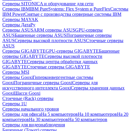
Серверы SITONICA и оборудование для сети
Серверы IBM
IBM PureSystems: Flex System и PureFlex
Системы
IBM Power
Снятые с производства серверные системы IBM
Серверы MAYAK
Серверы ДатаРу
Серверы ASUS
ARM серверы ASUS
GPU-серверы
ASUS
Башенные серверы ASUS
Пограничные серверы
ASUS
Серверы высокой плотности ASUS
Стоечные серверы
ASUS
Серверы GIGABYTE
GPU-серверы GIGABYTE
Башенные
серверы GIGABYTE
Серверы высокой плотности
GIGABYTE
Серверы центра обработки данных
GIGABYTE
Стоечные серверы GIGABYTE
Серверы MSI
Серверы Gooxi
Гиперконвергентные системы
Gooxi
Пограничные серверы Gooxi
Серверы для
искусственного интеллекта Gooxi
Серверы хранения данных
Gooxi
Шасси Gooxi
Стоечные (Rack) серверы
Серверы 1U
Серверы начального уровня
Серверы для офиса
На 5 компьютеров
На 10 компьютеров
На 20
компьютеров
На 30 компьютеров
На 50 компьютеров
Серверы для видеонаблюдения
Башенные (Tower) серверы