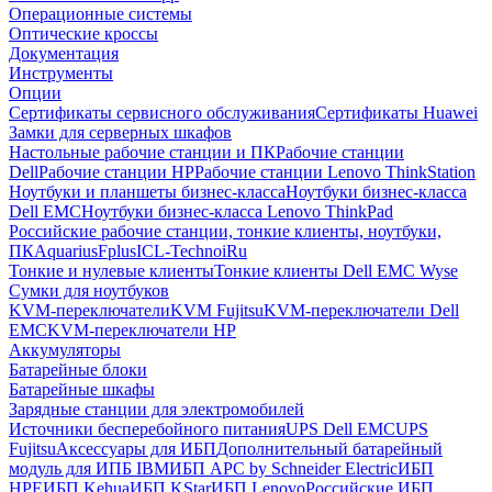
Операционные системы
Оптические кроссы
Документация
Инструменты
Опции
Сертификаты сервисного обслуживания
Сертификаты Huawei
Замки для серверных шкафов
Настольные рабочие станции и ПК
Рабочие станции
Dell
Рабочие станции HP
Рабочие станции Lenovo ThinkStation
Ноутбуки и планшеты бизнес-класса
Ноутбуки бизнес-класса
Dell EMC
Ноутбуки бизнес-класса Lenovo ThinkPad
Российские рабочие станции, тонкие клиенты, ноутбуки,
ПК
Aquarius
Fplus
ICL-Techno
iRu
Тонкие и нулевые клиенты
Тонкие клиенты Dell EMC Wyse
Сумки для ноутбуков
KVM-переключатели
KVM Fujitsu
KVM-переключатели Dell
EMC
KVM-переключатели HP
Аккумуляторы
Батарейные блоки
Батарейные шкафы
Зарядные станции для электромобилей
Источники бесперебойного питания
UPS Dell EMC
UPS
Fujitsu
Аксессуары для ИБП
Дополнительный батарейный
модуль для ИПБ IBM
ИБП APC by Schneider Electric
ИБП
HPE
ИБП Kehua
ИБП KStar
ИБП Lenovo
Российские ИБП