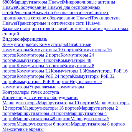
6800
Маршрутизаторы Huawei
Микроволновые антенны
Huawei
Оборудование Huawei для беспроводных
сетей
Решения Huawei по безопасности сети
Снятое с
производства сетевое оборудование Huawei
Точки доступа
Huawei
Транспортные и оптические сети Huawei
Базовые станции сотовой связи
Системы питания для сотовых
станций
Видеоконференцсвязь
Коммутаторы
PoE Коммутаторы
Гигабитные
коммутаторы
Коммутаторы 10 портов
Коммутаторы 16
портов
Коммутаторы 2 порта
Коммутаторы 24
порта
Коммутаторы 4 порта
Коммутаторы 48
портов
Коммутаторы 5 портов
Коммутаторы 8
портов
Коммутаторы L2
Коммутаторы L3
Коммутаторы PoE 16
портов
Коммутаторы PoE 24 порта
Коммутаторы PoE 32
порта
Коммутаторы PoE 8 портов
Неуправляемые
коммутаторы
Управляемые коммутаторы
Контроллеры точек доступа
Лицензии для сетевого оборудования
Маршрутизаторы
Маршрутизаторы 10 портов
Маршрутизаторы
12 портов
Маршрутизаторы 16 портов
Маршрутизаторы 2
порта
Маршрутизаторы 24 порта
Маршрутизаторы 4
порта
Маршрутизаторы 48 портов
Маршрутизаторы 5
портов
Маршрутизаторы 6 портов
Маршрутизаторы 8 портов
Межсетевые экраны