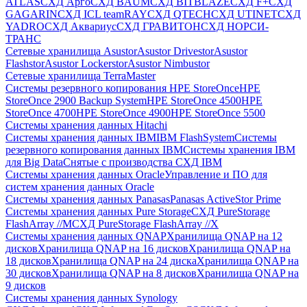
ATLAS
СХД Aрго
СХД BAUM
СХД BITBLAZE
СХД F+
СХД
GAGARIN
СХД ICL teamRAY
СХД QTECH
СХД UTINET
СХД
YADRO
СХД Аквариус
СХД ГРАВИТОН
СХД НОРСИ-
ТРАНС
Сетевые хранилища Asustor
Asustor Drivestor
Asustor
Flashstor
Asustor Lockerstor
Asustor Nimbustor
Сетевые хранилища TerraMaster
Системы резервного копирования HPE StoreOnce
HPE
StoreOnce 2900 Backup System
HPE StoreOnce 4500
HPE
StoreOnce 4700
HPE StoreOnce 4900
HPE StoreOnce 5500
Системы хранения данных Hitachi
Системы хранения данных IBM
IBM FlashSystem
Системы
резервного копирования данных IBM
Системы хранения IBM
для Big Data
Снятые с производства СХД IBM
Системы хранения данных Oracle
Управление и ПО для
систем хранения данных Oracle
Системы хранения данных Panasas
Panasas ActiveStor Prime
Системы хранения данных Pure Storage
СХД PureStorage
FlashArray //M
СХД PureStorage FlashArray //X
Системы хранения данных QNAP
Хранилища QNAP на 12
дисков
Хранилища QNAP на 16 дисков
Хранилища QNAP на
18 дисков
Хранилища QNAP на 24 диска
Хранилища QNAP на
30 дисков
Хранилища QNAP на 8 дисков
Хранилища QNAP на
9 дисков
Системы хранения данных Synology