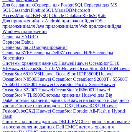
Для баз данных
Серверы для PostgreSQL
Серверы для MS
SQL
Cassandra
FirebirdSQL
MariaDB
Microsoft
Access
MongoDB
MySQL
Oracle Database
Redis
SQLite
Для приложений
для Android приложений
для iOS
приложений
для Java приложений
для Web приложений
для
Windows приложений
Серверы YADRO
Серверы Dahua
Серверы для 3D моделирования
Серверы БУ
БУ серверы Dell
БУ серверы HP
БУ серверы
Supermicro
Системы хранения данных Huawei
Huawei OceanStor 5310
V6
Huawei OceanStor 5510 V6
Huawei OceanStor 5610 V6
Huawei
OceanStor 6810 V6
Huawei OceanStor HDP3500E
Huawei
OceanStor N8500
Huawei OceanStor OceanStor S2600T / S5500T
/ S5600T / S5800T
Huawei OceanStor Pacific Series
Huawei
OceanStor S2200T
Huawei OceanStor VIS6600T
Huawei
OceanStor VTL6900
Системы хранения Huawei для Big
Data
Системы хранения данных Huawei начального и среднего
уровня
Снятые с производства СХД Huawei
СХД Huawei
FusionCube
СХД Huawei OceanStor Dorado: All-Flash и Hybrid
Flash
Системы хранения данных DELL EMC
Резервное копирование
и восстановление данных Dell EMC
Системы хранения