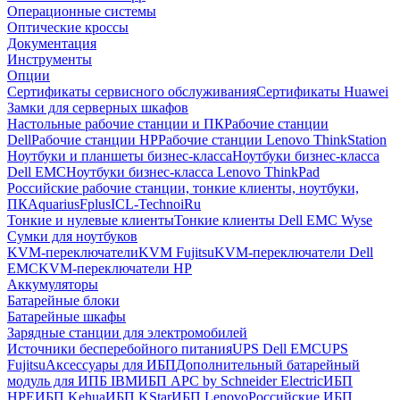
Операционные системы
Оптические кроссы
Документация
Инструменты
Опции
Сертификаты сервисного обслуживания
Сертификаты Huawei
Замки для серверных шкафов
Настольные рабочие станции и ПК
Рабочие станции
Dell
Рабочие станции HP
Рабочие станции Lenovo ThinkStation
Ноутбуки и планшеты бизнес-класса
Ноутбуки бизнес-класса
Dell EMC
Ноутбуки бизнес-класса Lenovo ThinkPad
Российские рабочие станции, тонкие клиенты, ноутбуки,
ПК
Aquarius
Fplus
ICL-Techno
iRu
Тонкие и нулевые клиенты
Тонкие клиенты Dell EMC Wyse
Сумки для ноутбуков
KVM-переключатели
KVM Fujitsu
KVM-переключатели Dell
EMC
KVM-переключатели HP
Аккумуляторы
Батарейные блоки
Батарейные шкафы
Зарядные станции для электромобилей
Источники бесперебойного питания
UPS Dell EMC
UPS
Fujitsu
Аксессуары для ИБП
Дополнительный батарейный
модуль для ИПБ IBM
ИБП APC by Schneider Electric
ИБП
HPE
ИБП Kehua
ИБП KStar
ИБП Lenovo
Российские ИБП