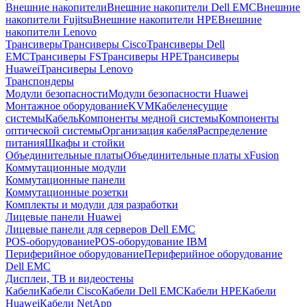
Внешние накопители
Внешние накопители Dell EMC
Внешние
накопители Fujitsu
Внешние накопители HPE
Внешние
накопители Lenovo
Трансиверы
Трансиверы Cisco
Трансиверы Dell
EMC
Трансиверы FS
Трансиверы HPE
Трансиверы
Huawei
Трансиверы Lenovo
Транспондеры
Модули безопасности
Модули безопасности Huawei
Монтажное оборудование
KVM
Кабеленесущие
системы
Кабель
Компоненты медной системы
Компоненты
оптической системы
Организация кабеля
Распределение
питания
Шкафы и стойки
Объединительные платы
Объединительные платы xFusion
Коммутационные модули
Коммутационные панели
Коммутационные розетки
Комплекты и модули для разработки
Лицевые панели Huawei
Лицевые панели для серверов Dell EMC
POS-оборудование
POS-оборудование IBM
Периферийное оборудование
Периферийное оборудование
Dell EMC
Дисплеи, ТВ и видеостены
Кабели
Кабели Cisco
Кабели Dell EMC
Кабели HPE
Кабели
Huawei
Кабели NetApp