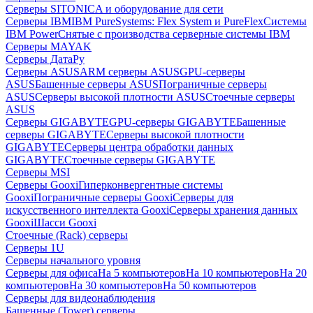
Серверы SITONICA и оборудование для сети
Серверы IBM
IBM PureSystems: Flex System и PureFlex
Системы
IBM Power
Снятые с производства серверные системы IBM
Серверы MAYAK
Серверы ДатаРу
Серверы ASUS
ARM серверы ASUS
GPU-серверы
ASUS
Башенные серверы ASUS
Пограничные серверы
ASUS
Серверы высокой плотности ASUS
Стоечные серверы
ASUS
Серверы GIGABYTE
GPU-серверы GIGABYTE
Башенные
серверы GIGABYTE
Серверы высокой плотности
GIGABYTE
Серверы центра обработки данных
GIGABYTE
Стоечные серверы GIGABYTE
Серверы MSI
Серверы Gooxi
Гиперконвергентные системы
Gooxi
Пограничные серверы Gooxi
Серверы для
искусственного интеллекта Gooxi
Серверы хранения данных
Gooxi
Шасси Gooxi
Стоечные (Rack) серверы
Серверы 1U
Серверы начального уровня
Серверы для офиса
На 5 компьютеров
На 10 компьютеров
На 20
компьютеров
На 30 компьютеров
На 50 компьютеров
Серверы для видеонаблюдения
Башенные (Tower) серверы