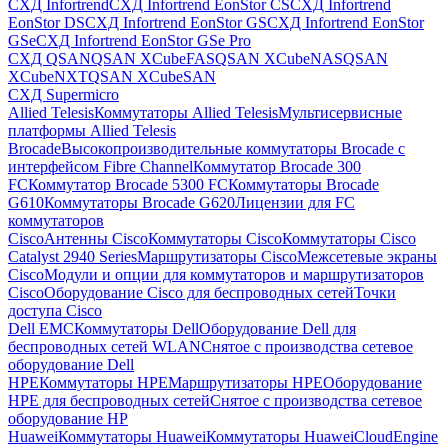
СХД Infortrend
СХД Infortrend EonStor CS
СХД Infortrend
EonStor DS
СХД Infortrend EonStor GS
СХД Infortrend EonStor
GSe
СХД Infortrend EonStor GSe Pro
СХД QSAN
QSAN XCubeFAS
QSAN XCubeNAS
QSAN
XCubeNXT
QSAN XCubeSAN
СХД Supermicro
Allied Telesis
Коммутаторы Allied Telesis
Мультисервисные
платформы Allied Telesis
Brocade
Высокопроизводительные коммутаторы Brocade с
интерфейсом Fibre Channel
Коммутатор Brocade 300
FC
Коммутатор Brocade 5300 FC
Коммутаторы Brocade
G610
Коммутаторы Brocade G620
Лицензии для FC
коммутаторов
Cisco
Антенны Cisco
Коммутаторы Cisco
Коммутаторы Cisco
Catalyst 2940 Series
Маршрутизаторы Cisco
Межсетевые экраны
Cisco
Модули и опции для коммутаторов и маршрутизаторов
Cisco
Оборудование Cisco для беспроводных сетей
Точки
доступа Cisco
Dell EMC
Коммутаторы Dell
Оборудование Dell для
беспроводных сетей WLAN
Снятое с производства сетевое
оборудование Dell
HPE
Коммутаторы HPE
Маршрутизаторы HPE
Оборудование
HPE для беспроводных сетей
Снятое с производства сетевое
оборудование HP
Huawei
Коммутаторы Huawei
Коммутаторы HuaweiCloudEngine