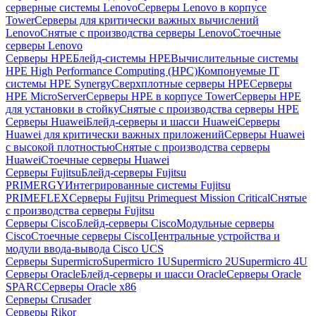
серверные системы Lenovo
Серверы Lenovo в корпусе
Tower
Серверы для критически важных вычислений
Lenovo
Снятые с производства серверы Lenovo
Стоечные
серверы Lenovo
Серверы HPE
Блейд-системы HPE
Вычислительные системы
HPE High Performance Computing (HPC)
Компонуемые IT
системы HPE Synergy
Сверхплотные серверы HPE
Серверы
HPE MicroServer
Серверы HPE в корпусе Tower
Серверы HPE
для установки в стойку
Снятые с производства серверы HPE
Серверы Huawei
Блейд-серверы и шасси Huawei
Серверы
Huawei для критически важных приложений
Серверы Huawei
с высокой плотностью
Снятые с производства серверы
Huawei
Стоечные серверы Huawei
Серверы Fujitsu
Блейд-серверы Fujitsu
PRIMERGY
Интегрированные системы Fujitsu
PRIMEFLEX
Серверы Fujitsu Primequest Mission Critical
Снятые
с производства серверы Fujitsu
Серверы Cisco
Блейд-серверы Cisco
Модульные серверы
Cisco
Стоечные серверы Cisco
Центральные устройства и
модули ввода-вывода Cisco UCS
Серверы Supermicro
Supermicro 1U
Supermicro 2U
Supermicro 4U
Серверы Oracle
Блейд-серверы и шасси Oracle
Серверы Oracle
SPARC
Серверы Oracle x86
Серверы Crusader
Серверы Rikor