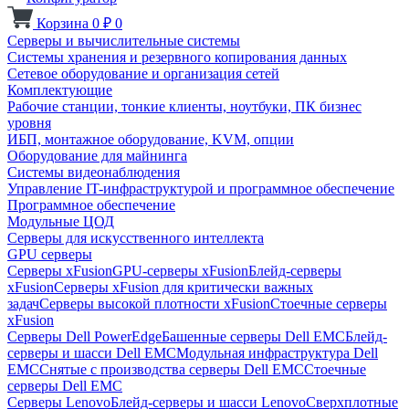
Корзина
0
₽
0
Серверы и вычислительные системы
Системы хранения и резервного копирования данных
Сетевое оборудование и организация сетей
Комплектующие
Рабочие станции, тонкие клиенты, ноутбуки, ПК бизнес
уровня
ИБП, монтажное оборудование, KVM, опции
Оборудование для майнинга
Системы видеонаблюдения
Управление IT-инфраструктурой и программное обеспечение
Программное обеспечение
Модульные ЦОД
Серверы для искусственного интеллекта
GPU серверы
Серверы xFusion
GPU-серверы xFusion
Блейд-серверы
xFusion
Серверы xFusion для критически важных
задач
Серверы высокой плотности xFusion
Стоечные серверы
xFusion
Серверы Dell PowerEdge
Башенные серверы Dell EMC
Блейд-
серверы и шасси Dell EMC
Модульная инфраструктура Dell
EMC
Снятые с производства серверы Dell EMC
Стоечные
серверы Dell EMC
Серверы Lenovo
Блейд-серверы и шасси Lenovo
Сверхплотные