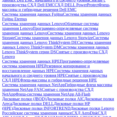
данных Dell EMC начального и среднего уровня
Снятые с
производства СХД Dell EMC
СХД DELL PowerProtect
Флеш-
массивы и гибридные решения Dell EMC
Системы хранения данных Fujitsu
Системы хранения данных
Fujitsu Eternus
Системы хранения данных Lenovo
Облачные системы
хранения Lenovo
Программно-определяемые системы
хранения данных Lenovo
Системы хранения данных Lenovo
Storage
Системы хранения данных Lenovo Storwize
Системы
хранения данных Lenovo ThinkSystem DE
Системы хранения
данных Lenovo ThinkSystem DM
Системы хранения данных
Lenovo ThinkSystem серии DS
Снятые с производства СХД
Lenovo
Системы хранения данных HPE
Программно-определяемые
системы хранения HPE
Резервное копирование и
восстановление данных HPE
Системы хранения данных
начального и среднего уровня HPE
Снятые с производства
СХД HPE
Флеш-массивы и гибридные решения HPE
Cистемы хранения данных NetApp
Гибридные флеш массивы
хранения NetApp FAS
Снятые с производства СХД
NetApp
Флеш-системы хранения NetApp All-Flash
Дисковые полки (JBOD)
Дисковые полки AIC
Дисковые полки
Areca
Дисковые полки DELL
Дисковые полки HP
(HPE)
Дисковые полки INFORTREND
Дисковые полки Lenovo
Российские системы хранения данных
СХД AeroDisk
СХД