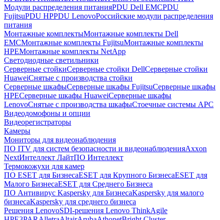
Модули распределения питания
PDU Dell EMC
PDU
Fujitsu
PDU HP
PDU Lenovo
Российские модули распределения
питания
Монтажные комплекты
Монтажные комплекты Dell
EMC
Монтажные комплекты Fujitsu
Монтажные комплекты
HPE
Монтажные комплекты NetApp
Светодиодные светильники
Серверные стойки
Серверные стойки Dell
Серверные стойки
Huawei
Снятые с производства стойки
Серверные шкафы
Серверные шкафы Fujitsu
Серверные шкафы
HPE
Серверные шкафы Huawei
Серверные шкафы
Lenovo
Снятые с производства шкафы
Стоечные системы APC
Видеодомофоны и опции
Видеорегистраторы
Камеры
Мониторы для видеонаблюдения
ПО ITV для систем безопасности и видеонаблюдения
Axxon
Next
Интеллект Лайт
ПО Интеллект
Термокожухи для камер
ПО ESET для Бизнеса
ESET для Крупного Бизнеса
ESET для
Малого Бизнеса
ESET для Среднего Бизнеса
ПО Антивирус Kaspersky для Бизнеса
Kaspersky для малого
бизнеса
Kaspersky для среднего бизнеса
Решения Lenovo
SDI-решения Lenovo ThinkAgile
HPE
3PAR
Alletra
Altair
Aruba
Athonet
Bright Cluster