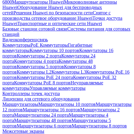
6800
Маршрутизаторы Huawei
Микроволновые антенны
Huawei
Оборудование Huawei для беспроводных
сетей
Решения Huawei по безопасности сети
Снятое с
производства сетевое оборудование Huawei
Точки доступа
Huawei
Транспортные и оптические сети Huawei
Базовые станции сотовой связи
Системы питания для сотовых
станций
Видеоконференцсвязь
Коммутаторы
PoE Коммутаторы
Гигабитные
коммутаторы
Коммутаторы 10 портов
Коммутаторы 16
портов
Коммутаторы 2 порта
Коммутаторы 24
порта
Коммутаторы 4 порта
Коммутаторы 48
портов
Коммутаторы 5 портов
Коммутаторы 8
портов
Коммутаторы L2
Коммутаторы L3
Коммутаторы PoE 16
портов
Коммутаторы PoE 24 порта
Коммутаторы PoE 32
порта
Коммутаторы PoE 8 портов
Неуправляемые
коммутаторы
Управляемые коммутаторы
Контроллеры точек доступа
Лицензии для сетевого оборудования
Маршрутизаторы
Маршрутизаторы 10 портов
Маршрутизаторы
12 портов
Маршрутизаторы 16 портов
Маршрутизаторы 2
порта
Маршрутизаторы 24 порта
Маршрутизаторы 4
порта
Маршрутизаторы 48 портов
Маршрутизаторы 5
портов
Маршрутизаторы 6 портов
Маршрутизаторы 8 портов
Межсетевые экраны