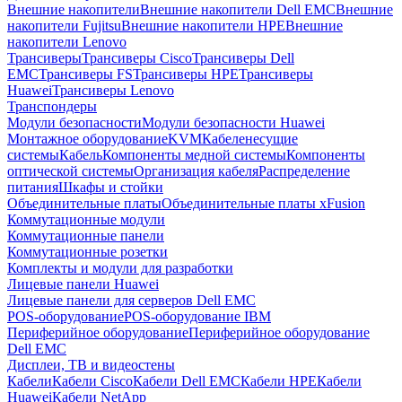
Внешние накопители
Внешние накопители Dell EMC
Внешние
накопители Fujitsu
Внешние накопители HPE
Внешние
накопители Lenovo
Трансиверы
Трансиверы Cisco
Трансиверы Dell
EMC
Трансиверы FS
Трансиверы HPE
Трансиверы
Huawei
Трансиверы Lenovo
Транспондеры
Модули безопасности
Модули безопасности Huawei
Монтажное оборудование
KVM
Кабеленесущие
системы
Кабель
Компоненты медной системы
Компоненты
оптической системы
Организация кабеля
Распределение
питания
Шкафы и стойки
Объединительные платы
Объединительные платы xFusion
Коммутационные модули
Коммутационные панели
Коммутационные розетки
Комплекты и модули для разработки
Лицевые панели Huawei
Лицевые панели для серверов Dell EMC
POS-оборудование
POS-оборудование IBM
Периферийное оборудование
Периферийное оборудование
Dell EMC
Дисплеи, ТВ и видеостены
Кабели
Кабели Cisco
Кабели Dell EMC
Кабели HPE
Кабели
Huawei
Кабели NetApp