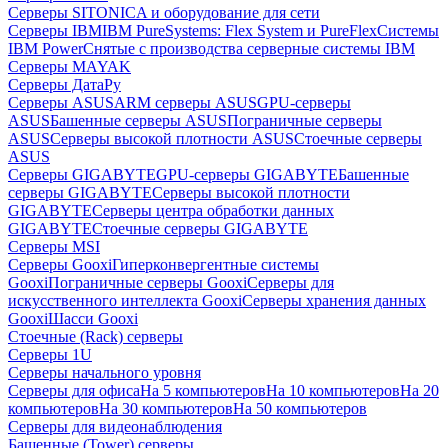
Серверы SITONICA и оборудование для сети
Серверы IBM
IBM PureSystems: Flex System и PureFlex
Системы
IBM Power
Снятые с производства серверные системы IBM
Серверы MAYAK
Серверы ДатаРу
Серверы ASUS
ARM серверы ASUS
GPU-серверы
ASUS
Башенные серверы ASUS
Пограничные серверы
ASUS
Серверы высокой плотности ASUS
Стоечные серверы
ASUS
Серверы GIGABYTE
GPU-серверы GIGABYTE
Башенные
серверы GIGABYTE
Серверы высокой плотности
GIGABYTE
Серверы центра обработки данных
GIGABYTE
Стоечные серверы GIGABYTE
Серверы MSI
Серверы Gooxi
Гиперконвергентные системы
Gooxi
Пограничные серверы Gooxi
Серверы для
искусственного интеллекта Gooxi
Серверы хранения данных
Gooxi
Шасси Gooxi
Стоечные (Rack) серверы
Серверы 1U
Серверы начального уровня
Серверы для офиса
На 5 компьютеров
На 10 компьютеров
На 20
компьютеров
На 30 компьютеров
На 50 компьютеров
Серверы для видеонаблюдения
Башенные (Tower) серверы