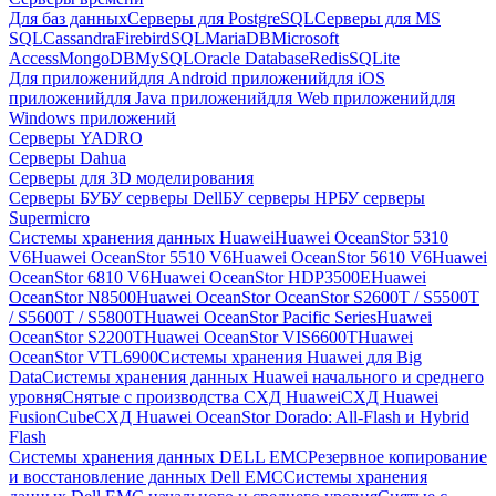
Для баз данных
Серверы для PostgreSQL
Серверы для MS
SQL
Cassandra
FirebirdSQL
MariaDB
Microsoft
Access
MongoDB
MySQL
Oracle Database
Redis
SQLite
Для приложений
для Android приложений
для iOS
приложений
для Java приложений
для Web приложений
для
Windows приложений
Серверы YADRO
Серверы Dahua
Серверы для 3D моделирования
Серверы БУ
БУ серверы Dell
БУ серверы HP
БУ серверы
Supermicro
Системы хранения данных Huawei
Huawei OceanStor 5310
V6
Huawei OceanStor 5510 V6
Huawei OceanStor 5610 V6
Huawei
OceanStor 6810 V6
Huawei OceanStor HDP3500E
Huawei
OceanStor N8500
Huawei OceanStor OceanStor S2600T / S5500T
/ S5600T / S5800T
Huawei OceanStor Pacific Series
Huawei
OceanStor S2200T
Huawei OceanStor VIS6600T
Huawei
OceanStor VTL6900
Системы хранения Huawei для Big
Data
Системы хранения данных Huawei начального и среднего
уровня
Снятые с производства СХД Huawei
СХД Huawei
FusionCube
СХД Huawei OceanStor Dorado: All-Flash и Hybrid
Flash
Системы хранения данных DELL EMC
Резервное копирование
и восстановление данных Dell EMC
Системы хранения