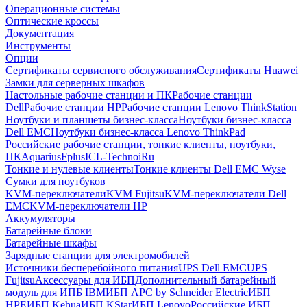
Операционные системы
Оптические кроссы
Документация
Инструменты
Опции
Сертификаты сервисного обслуживания
Сертификаты Huawei
Замки для серверных шкафов
Настольные рабочие станции и ПК
Рабочие станции
Dell
Рабочие станции HP
Рабочие станции Lenovo ThinkStation
Ноутбуки и планшеты бизнес-класса
Ноутбуки бизнес-класса
Dell EMC
Ноутбуки бизнес-класса Lenovo ThinkPad
Российские рабочие станции, тонкие клиенты, ноутбуки,
ПК
Aquarius
Fplus
ICL-Techno
iRu
Тонкие и нулевые клиенты
Тонкие клиенты Dell EMC Wyse
Сумки для ноутбуков
KVM-переключатели
KVM Fujitsu
KVM-переключатели Dell
EMC
KVM-переключатели HP
Аккумуляторы
Батарейные блоки
Батарейные шкафы
Зарядные станции для электромобилей
Источники бесперебойного питания
UPS Dell EMC
UPS
Fujitsu
Аксессуары для ИБП
Дополнительный батарейный
модуль для ИПБ IBM
ИБП APC by Schneider Electric
ИБП
HPE
ИБП Kehua
ИБП KStar
ИБП Lenovo
Российские ИБП