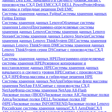
данных Dell EMC начального и среднего уровня
Снятые с
производства СХД Dell EMC
СХД DELL PowerProtect
Флеш-
массивы и гибридные решения Dell EMC
Системы хранения данных Fujitsu
Системы хранения данных
Fujitsu Eternus
Системы хранения данных Lenovo
Облачные системы
хранения Lenovo
Программно-определяемые системы
хранения данных Lenovo
Системы хранения данных Lenovo
Storage
Системы хранения данных Lenovo Storwize
Системы
хранения данных Lenovo ThinkSystem DE
Системы хранения
данных Lenovo ThinkSystem DM
Системы хранения данных
Lenovo ThinkSystem серии DS
Снятые с производства СХД
Lenovo
Системы хранения данных HPE
Программно-определяемые
системы хранения HPE
Резервное копирование и
восстановление данных HPE
Системы хранения данных
начального и среднего уровня HPE
Снятые с производства
СХД HPE
Флеш-массивы и гибридные решения HPE
Cистемы хранения данных NetApp
Гибридные флеш массивы
хранения NetApp FAS
Снятые с производства СХД
NetApp
Флеш-системы хранения NetApp All-Flash
Дисковые полки (JBOD)
Дисковые полки AIC
Дисковые полки
Areca
Дисковые полки DELL
Дисковые полки HP
(HPE)
Дисковые полки INFORTREND
Дисковые полки Lenovo
Российские системы хранения данных
СХД AeroDisk
СХД