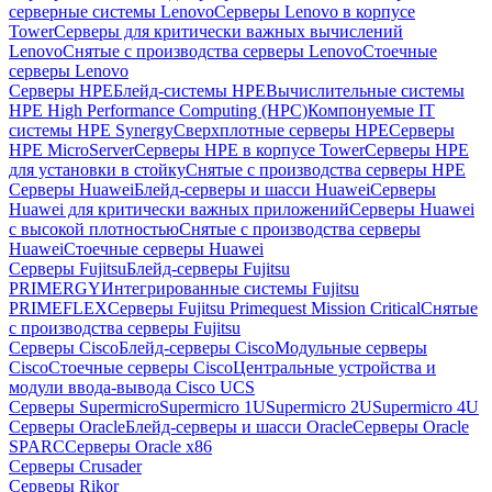
серверные системы Lenovo
Серверы Lenovo в корпусе
Tower
Серверы для критически важных вычислений
Lenovo
Снятые с производства серверы Lenovo
Стоечные
серверы Lenovo
Серверы HPE
Блейд-системы HPE
Вычислительные системы
HPE High Performance Computing (HPC)
Компонуемые IT
системы HPE Synergy
Сверхплотные серверы HPE
Серверы
HPE MicroServer
Серверы HPE в корпусе Tower
Серверы HPE
для установки в стойку
Снятые с производства серверы HPE
Серверы Huawei
Блейд-серверы и шасси Huawei
Серверы
Huawei для критически важных приложений
Серверы Huawei
с высокой плотностью
Снятые с производства серверы
Huawei
Стоечные серверы Huawei
Серверы Fujitsu
Блейд-серверы Fujitsu
PRIMERGY
Интегрированные системы Fujitsu
PRIMEFLEX
Серверы Fujitsu Primequest Mission Critical
Снятые
с производства серверы Fujitsu
Серверы Cisco
Блейд-серверы Cisco
Модульные серверы
Cisco
Стоечные серверы Cisco
Центральные устройства и
модули ввода-вывода Cisco UCS
Серверы Supermicro
Supermicro 1U
Supermicro 2U
Supermicro 4U
Серверы Oracle
Блейд-серверы и шасси Oracle
Серверы Oracle
SPARC
Серверы Oracle x86
Серверы Crusader
Серверы Rikor