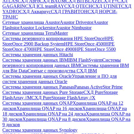
ATLAS
СХД Aрго
СХД BAUM
СХД BITBLAZE
СХД F+
СХД
GAGARIN
СХД ICL teamRAY
СХД QTECH
СХД UTINET
СХД
YADRO
СХД Аквариус
СХД ГРАВИТОН
СХД НОРСИ-
ТРАНС
Сетевые хранилища Asustor
Asustor Drivestor
Asustor
Flashstor
Asustor Lockerstor
Asustor Nimbustor
Сетевые хранилища TerraMaster
Системы резервного копирования HPE StoreOnce
HPE
StoreOnce 2900 Backup System
HPE StoreOnce 4500
HPE
StoreOnce 4700
HPE StoreOnce 4900
HPE StoreOnce 5500
Системы хранения данных Hitachi
Системы хранения данных IBM
IBM FlashSystem
Системы
резервного копирования данных IBM
Системы хранения IBM
для Big Data
Снятые с производства СХД IBM
Системы хранения данных Oracle
Управление и ПО для
систем хранения данных Oracle
Системы хранения данных Panasas
Panasas ActiveStor Prime
Системы хранения данных Pure Storage
СХД PureStorage
FlashArray //M
СХД PureStorage FlashArray //X
Системы хранения данных QNAP
Хранилища QNAP на 12
дисков
Хранилища QNAP на 16 дисков
Хранилища QNAP на
18 дисков
Хранилища QNAP на 24 диска
Хранилища QNAP на
30 дисков
Хранилища QNAP на 8 дисков
Хранилища QNAP на
9 дисков
Системы хранения данных Synology