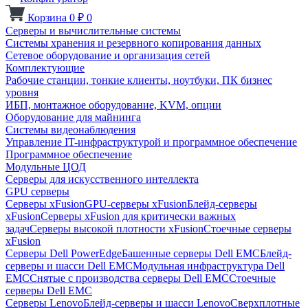
Корзина
0
₽
0
Серверы и вычислительные системы
Системы хранения и резервного копирования данных
Сетевое оборудование и организация сетей
Комплектующие
Рабочие станции, тонкие клиенты, ноутбуки, ПК бизнес
уровня
ИБП, монтажное оборудование, KVM, опции
Оборудование для майнинга
Системы видеонаблюдения
Управление IT-инфраструктурой и программное обеспечение
Программное обеспечение
Модульные ЦОД
Серверы для искусственного интеллекта
GPU серверы
Серверы xFusion
GPU-серверы xFusion
Блейд-серверы
xFusion
Серверы xFusion для критически важных
задач
Серверы высокой плотности xFusion
Стоечные серверы
xFusion
Серверы Dell PowerEdge
Башенные серверы Dell EMC
Блейд-
серверы и шасси Dell EMC
Модульная инфраструктура Dell
EMC
Снятые с производства серверы Dell EMC
Стоечные
серверы Dell EMC
Серверы Lenovo
Блейд-серверы и шасси Lenovo
Сверхплотные