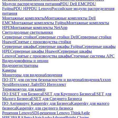
Модули распределения питания
PDU Dell EMC
PDU
Fujitsu
PDU HP
PDU Lenovo
Российские модули распределения
питания
Монтажные комплекты
Монтажные комплекты Dell
EMC
Монтажные комплекты Fujitsu
Монтажные комплекты
HPE
Монтажные комплекты NetApp
Светодиодные светильники
Серверные стойки
Серверные стойки Dell
Серверные стойки
Huawei
Снятые с производства стойки
Серверные шкафы
Серверные шкафы Fujitsu
Серверные шкафы
HPE
Серверные шкафы Huawei
Серверные шкафы
Lenovo
Снятые с производства шкафы
Стоечные системы APC
Видеодомофоны и опции
Видеорегистраторы
Камеры
Мониторы для видеонаблюдения
ПО ITV для систем безопасности и видеонаблюдения
Axxon
Next
Интеллект Лайт
ПО Интеллект
Термокожухи для камер
ПО ESET для Бизнеса
ESET для Крупного Бизнеса
ESET для
Малого Бизнеса
ESET для Среднего Бизнеса
ПО Антивирус Kaspersky для Бизнеса
Kaspersky для малого
бизнеса
Kaspersky для среднего бизнеса
Решения Lenovo
SDI-решения Lenovo ThinkAgile
HPE
3PAR
Alletra
Altair
Aruba
Athonet
Bright Cluster