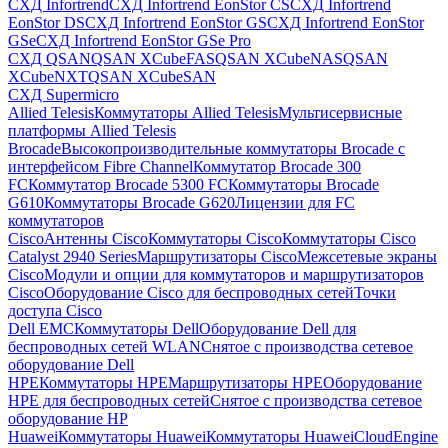
СХД Infortrend
СХД Infortrend EonStor CS
СХД Infortrend
EonStor DS
СХД Infortrend EonStor GS
СХД Infortrend EonStor
GSe
СХД Infortrend EonStor GSe Pro
СХД QSAN
QSAN XCubeFAS
QSAN XCubeNAS
QSAN
XCubeNXT
QSAN XCubeSAN
СХД Supermicro
Allied Telesis
Коммутаторы Allied Telesis
Мультисервисные
платформы Allied Telesis
Brocade
Высокопроизводительные коммутаторы Brocade с
интерфейсом Fibre Channel
Коммутатор Brocade 300
FC
Коммутатор Brocade 5300 FC
Коммутаторы Brocade
G610
Коммутаторы Brocade G620
Лицензии для FC
коммутаторов
Cisco
Антенны Cisco
Коммутаторы Cisco
Коммутаторы Cisco
Catalyst 2940 Series
Маршрутизаторы Cisco
Межсетевые экраны
Cisco
Модули и опции для коммутаторов и маршрутизаторов
Cisco
Оборудование Cisco для беспроводных сетей
Точки
доступа Cisco
Dell EMC
Коммутаторы Dell
Оборудование Dell для
беспроводных сетей WLAN
Снятое с производства сетевое
оборудование Dell
HPE
Коммутаторы HPE
Маршрутизаторы HPE
Оборудование
HPE для беспроводных сетей
Снятое с производства сетевое
оборудование HP
Huawei
Коммутаторы Huawei
Коммутаторы HuaweiCloudEngine