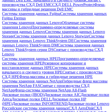
данных Dell EMC начального и среднего уровня
Снятые с
производства СХД Dell EMC
СХД DELL PowerProtect
Флеш-
массивы и гибридные решения Dell EMC
Системы хранения данных Fujitsu
Системы хранения данных
Fujitsu Eternus
Системы хранения данных Lenovo
Облачные системы
хранения Lenovo
Программно-определяемые системы
хранения данных Lenovo
Системы хранения данных Lenovo
Storage
Системы хранения данных Lenovo Storwize
Системы
хранения данных Lenovo ThinkSystem DE
Системы хранения
данных Lenovo ThinkSystem DM
Системы хранения данных
Lenovo ThinkSystem серии DS
Снятые с производства СХД
Lenovo
Системы хранения данных HPE
Программно-определяемые
системы хранения HPE
Резервное копирование и
восстановление данных HPE
Системы хранения данных
начального и среднего уровня HPE
Снятые с производства
СХД HPE
Флеш-массивы и гибридные решения HPE
Cистемы хранения данных NetApp
Гибридные флеш массивы
хранения NetApp FAS
Снятые с производства СХД
NetApp
Флеш-системы хранения NetApp All-Flash
Дисковые полки (JBOD)
Дисковые полки AIC
Дисковые полки
Areca
Дисковые полки DELL
Дисковые полки HP
(HPE)
Дисковые полки INFORTREND
Дисковые полки Lenovo
Российские системы хранения данных
СХД AeroDisk
СХД