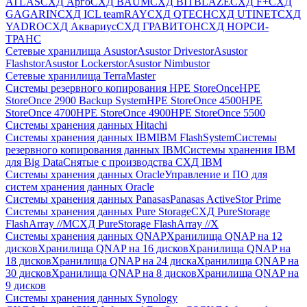
ATLAS
СХД Aрго
СХД BAUM
СХД BITBLAZE
СХД F+
СХД
GAGARIN
СХД ICL teamRAY
СХД QTECH
СХД UTINET
СХД
YADRO
СХД Аквариус
СХД ГРАВИТОН
СХД НОРСИ-
ТРАНС
Сетевые хранилища Asustor
Asustor Drivestor
Asustor
Flashstor
Asustor Lockerstor
Asustor Nimbustor
Сетевые хранилища TerraMaster
Системы резервного копирования HPE StoreOnce
HPE
StoreOnce 2900 Backup System
HPE StoreOnce 4500
HPE
StoreOnce 4700
HPE StoreOnce 4900
HPE StoreOnce 5500
Системы хранения данных Hitachi
Системы хранения данных IBM
IBM FlashSystem
Системы
резервного копирования данных IBM
Системы хранения IBM
для Big Data
Снятые с производства СХД IBM
Системы хранения данных Oracle
Управление и ПО для
систем хранения данных Oracle
Системы хранения данных Panasas
Panasas ActiveStor Prime
Системы хранения данных Pure Storage
СХД PureStorage
FlashArray //M
СХД PureStorage FlashArray //X
Системы хранения данных QNAP
Хранилища QNAP на 12
дисков
Хранилища QNAP на 16 дисков
Хранилища QNAP на
18 дисков
Хранилища QNAP на 24 диска
Хранилища QNAP на
30 дисков
Хранилища QNAP на 8 дисков
Хранилища QNAP на
9 дисков
Системы хранения данных Synology