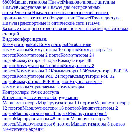
6800
Маршрутизаторы Huawei
Микроволновые антенны
Huawei
Оборудование Huawei для беспроводных
сетей
Решения Huawei по безопасности сети
Снятое с
производства сетевое оборудование Huawei
Точки доступа
Huawei
Транспортные и оптические сети Huawei
Базовые станции сотовой связи
Системы питания для сотовых
станций
Видеоконференцсвязь
Коммутаторы
PoE Коммутаторы
Гигабитные
коммутаторы
Коммутаторы 10 портов
Коммутаторы 16
портов
Коммутаторы 2 порта
Коммутаторы 24
порта
Коммутаторы 4 порта
Коммутаторы 48
портов
Коммутаторы 5 портов
Коммутаторы 8
портов
Коммутаторы L2
Коммутаторы L3
Коммутаторы PoE 16
портов
Коммутаторы PoE 24 порта
Коммутаторы PoE 32
порта
Коммутаторы PoE 8 портов
Неуправляемые
коммутаторы
Управляемые коммутаторы
Контроллеры точек доступа
Лицензии для сетевого оборудования
Маршрутизаторы
Маршрутизаторы 10 портов
Маршрутизаторы
12 портов
Маршрутизаторы 16 портов
Маршрутизаторы 2
порта
Маршрутизаторы 24 порта
Маршрутизаторы 4
порта
Маршрутизаторы 48 портов
Маршрутизаторы 5
портов
Маршрутизаторы 6 портов
Маршрутизаторы 8 портов
Межсетевые экраны