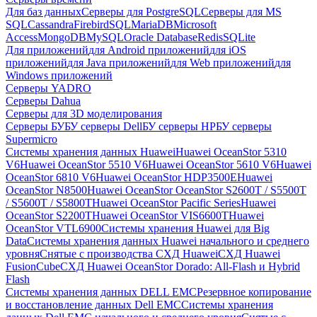
Для баз данных
Серверы для PostgreSQL
Серверы для MS
SQL
Cassandra
FirebirdSQL
MariaDB
Microsoft
Access
MongoDB
MySQL
Oracle Database
Redis
SQLite
Для приложений
для Android приложений
для iOS
приложений
для Java приложений
для Web приложений
для
Windows приложений
Серверы YADRO
Серверы Dahua
Серверы для 3D моделирования
Серверы БУ
БУ серверы Dell
БУ серверы HP
БУ серверы
Supermicro
Системы хранения данных Huawei
Huawei OceanStor 5310
V6
Huawei OceanStor 5510 V6
Huawei OceanStor 5610 V6
Huawei
OceanStor 6810 V6
Huawei OceanStor HDP3500E
Huawei
OceanStor N8500
Huawei OceanStor OceanStor S2600T / S5500T
/ S5600T / S5800T
Huawei OceanStor Pacific Series
Huawei
OceanStor S2200T
Huawei OceanStor VIS6600T
Huawei
OceanStor VTL6900
Системы хранения Huawei для Big
Data
Системы хранения данных Huawei начального и среднего
уровня
Снятые с производства СХД Huawei
СХД Huawei
FusionCube
СХД Huawei OceanStor Dorado: All-Flash и Hybrid
Flash
Системы хранения данных DELL EMC
Резервное копирование
и восстановление данных Dell EMC
Системы хранения