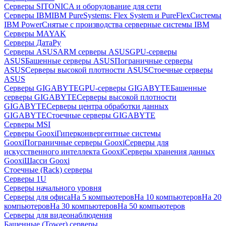
Серверы SITONICA и оборудование для сети
Серверы IBM
IBM PureSystems: Flex System и PureFlex
Системы
IBM Power
Снятые с производства серверные системы IBM
Серверы MAYAK
Серверы ДатаРу
Серверы ASUS
ARM серверы ASUS
GPU-серверы
ASUS
Башенные серверы ASUS
Пограничные серверы
ASUS
Серверы высокой плотности ASUS
Стоечные серверы
ASUS
Серверы GIGABYTE
GPU-серверы GIGABYTE
Башенные
серверы GIGABYTE
Серверы высокой плотности
GIGABYTE
Серверы центра обработки данных
GIGABYTE
Стоечные серверы GIGABYTE
Серверы MSI
Серверы Gooxi
Гиперконвергентные системы
Gooxi
Пограничные серверы Gooxi
Серверы для
искусственного интеллекта Gooxi
Серверы хранения данных
Gooxi
Шасси Gooxi
Стоечные (Rack) серверы
Серверы 1U
Серверы начального уровня
Серверы для офиса
На 5 компьютеров
На 10 компьютеров
На 20
компьютеров
На 30 компьютеров
На 50 компьютеров
Серверы для видеонаблюдения
Башенные (Tower) серверы