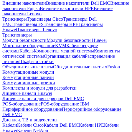
Внешние накопители
Внешние накопители Dell EMC
Внешние
накопители Fujitsu
Внешние накопители HPE
Внешние
накопители Lenovo
Трансиверы
Трансиверы Cisco
Трансиверы Dell
EMC
Трансиверы FS
Трансиверы HPE
Трансиверы
Huawei
Трансиверы Lenovo
Транспондеры
Модули безопасности
Модули безопасности Huawei
Монтажное оборудование
KVM
Кабеленесущие
системы
Кабель
Компоненты медной системы
Компоненты
оптической системы
Организация кабеля
Распределение
питания
Шкафы и стойки
Объединительные платы
Объединительные платы xFusion
Коммутационные модули
Коммутационные панели
Коммутационные розетки
Комплекты и модули для разработки
Лицевые панели Huawei
Лицевые панели для серверов Dell EMC
POS-оборудование
POS-оборудование IBM
Периферийное оборудование
Периферийное оборудование
Dell EMC
Дисплеи, ТВ и видеостены
Кабели
Кабели Cisco
Кабели Dell EMC
Кабели HPE
Кабели
Huawei
Кабели NetApp