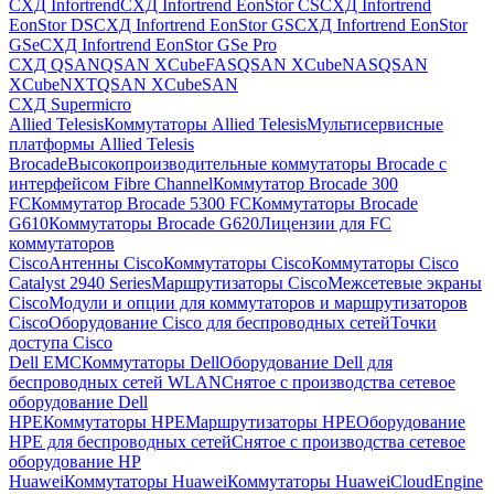
СХД Infortrend
СХД Infortrend EonStor CS
СХД Infortrend
EonStor DS
СХД Infortrend EonStor GS
СХД Infortrend EonStor
GSe
СХД Infortrend EonStor GSe Pro
СХД QSAN
QSAN XCubeFAS
QSAN XCubeNAS
QSAN
XCubeNXT
QSAN XCubeSAN
СХД Supermicro
Allied Telesis
Коммутаторы Allied Telesis
Мультисервисные
платформы Allied Telesis
Brocade
Высокопроизводительные коммутаторы Brocade с
интерфейсом Fibre Channel
Коммутатор Brocade 300
FC
Коммутатор Brocade 5300 FC
Коммутаторы Brocade
G610
Коммутаторы Brocade G620
Лицензии для FC
коммутаторов
Cisco
Антенны Cisco
Коммутаторы Cisco
Коммутаторы Cisco
Catalyst 2940 Series
Маршрутизаторы Cisco
Межсетевые экраны
Cisco
Модули и опции для коммутаторов и маршрутизаторов
Cisco
Оборудование Cisco для беспроводных сетей
Точки
доступа Cisco
Dell EMC
Коммутаторы Dell
Оборудование Dell для
беспроводных сетей WLAN
Снятое с производства сетевое
оборудование Dell
HPE
Коммутаторы HPE
Маршрутизаторы HPE
Оборудование
HPE для беспроводных сетей
Снятое с производства сетевое
оборудование HP
Huawei
Коммутаторы Huawei
Коммутаторы HuaweiCloudEngine