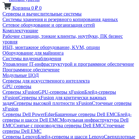
Корзина
0
₽
0
Серверы и вычислительные системы
Системы хранения и резервного копирования данных
Сетевое оборудование и организация сетей
Комплектующие
Рабочие станции, тонкие клиенты, ноутбуки, ПК бизнес
уровня
ИБП, монтажное оборудование, KVM, опции
Оборудование для майнинга
Системы видеонаблюдения
Управление IT-инфраструктурой и программное обеспечение
Программное обеспечение
Модульные ЦОД
Серверы для искусственного интеллекта
GPU серверы
Серверы xFusion
GPU-серверы xFusion
Блейд-серверы
xFusion
Серверы xFusion для критически важных
задач
Серверы высокой плотности xFusion
Стоечные серверы
xFusion
Серверы Dell PowerEdge
Башенные серверы Dell EMC
Блейд-
серверы и шасси Dell EMC
Модульная инфраструктура Dell
EMC
Снятые с производства серверы Dell EMC
Стоечные
серверы Dell EMC
Серверы Lenovo
Блейд-серверы и шасси Lenovo
Сверхплотные