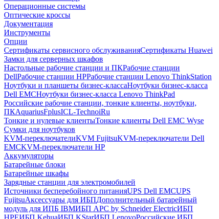
Операционные системы
Оптические кроссы
Документация
Инструменты
Опции
Сертификаты сервисного обслуживания
Сертификаты Huawei
Замки для серверных шкафов
Настольные рабочие станции и ПК
Рабочие станции
Dell
Рабочие станции HP
Рабочие станции Lenovo ThinkStation
Ноутбуки и планшеты бизнес-класса
Ноутбуки бизнес-класса
Dell EMC
Ноутбуки бизнес-класса Lenovo ThinkPad
Российские рабочие станции, тонкие клиенты, ноутбуки,
ПК
Aquarius
Fplus
ICL-Techno
iRu
Тонкие и нулевые клиенты
Тонкие клиенты Dell EMC Wyse
Сумки для ноутбуков
KVM-переключатели
KVM Fujitsu
KVM-переключатели Dell
EMC
KVM-переключатели HP
Аккумуляторы
Батарейные блоки
Батарейные шкафы
Зарядные станции для электромобилей
Источники бесперебойного питания
UPS Dell EMC
UPS
Fujitsu
Аксессуары для ИБП
Дополнительный батарейный
модуль для ИПБ IBM
ИБП APC by Schneider Electric
ИБП
HPE
ИБП Kehua
ИБП KStar
ИБП Lenovo
Российские ИБП