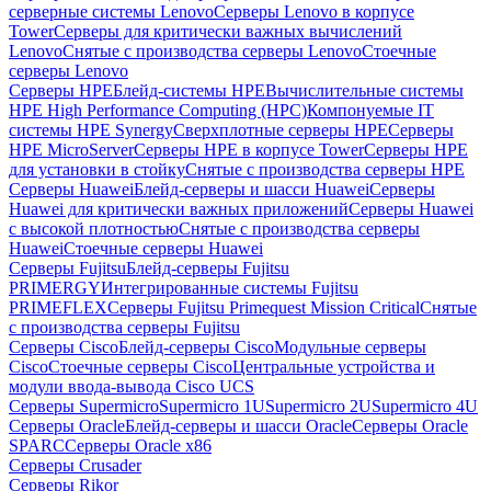
серверные системы Lenovo
Серверы Lenovo в корпусе
Tower
Серверы для критически важных вычислений
Lenovo
Снятые с производства серверы Lenovo
Стоечные
серверы Lenovo
Серверы HPE
Блейд-системы HPE
Вычислительные системы
HPE High Performance Computing (HPC)
Компонуемые IT
системы HPE Synergy
Сверхплотные серверы HPE
Серверы
HPE MicroServer
Серверы HPE в корпусе Tower
Серверы HPE
для установки в стойку
Снятые с производства серверы HPE
Серверы Huawei
Блейд-серверы и шасси Huawei
Серверы
Huawei для критически важных приложений
Серверы Huawei
с высокой плотностью
Снятые с производства серверы
Huawei
Стоечные серверы Huawei
Серверы Fujitsu
Блейд-серверы Fujitsu
PRIMERGY
Интегрированные системы Fujitsu
PRIMEFLEX
Серверы Fujitsu Primequest Mission Critical
Снятые
с производства серверы Fujitsu
Серверы Cisco
Блейд-серверы Cisco
Модульные серверы
Cisco
Стоечные серверы Cisco
Центральные устройства и
модули ввода-вывода Cisco UCS
Серверы Supermicro
Supermicro 1U
Supermicro 2U
Supermicro 4U
Серверы Oracle
Блейд-серверы и шасси Oracle
Серверы Oracle
SPARC
Серверы Oracle x86
Серверы Crusader
Серверы Rikor