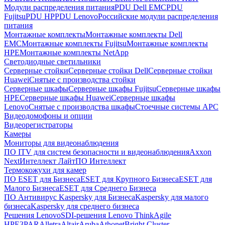
Модули распределения питания
PDU Dell EMC
PDU
Fujitsu
PDU HP
PDU Lenovo
Российские модули распределения
питания
Монтажные комплекты
Монтажные комплекты Dell
EMC
Монтажные комплекты Fujitsu
Монтажные комплекты
HPE
Монтажные комплекты NetApp
Светодиодные светильники
Серверные стойки
Серверные стойки Dell
Серверные стойки
Huawei
Снятые с производства стойки
Серверные шкафы
Серверные шкафы Fujitsu
Серверные шкафы
HPE
Серверные шкафы Huawei
Серверные шкафы
Lenovo
Снятые с производства шкафы
Стоечные системы APC
Видеодомофоны и опции
Видеорегистраторы
Камеры
Мониторы для видеонаблюдения
ПО ITV для систем безопасности и видеонаблюдения
Axxon
Next
Интеллект Лайт
ПО Интеллект
Термокожухи для камер
ПО ESET для Бизнеса
ESET для Крупного Бизнеса
ESET для
Малого Бизнеса
ESET для Среднего Бизнеса
ПО Антивирус Kaspersky для Бизнеса
Kaspersky для малого
бизнеса
Kaspersky для среднего бизнеса
Решения Lenovo
SDI-решения Lenovo ThinkAgile
HPE
3PAR
Alletra
Altair
Aruba
Athonet
Bright Cluster