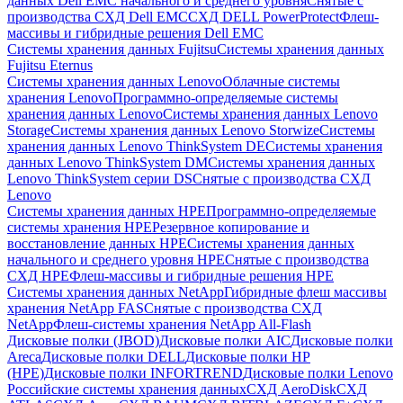
данных Dell EMC начального и среднего уровня
Снятые с
производства СХД Dell EMC
СХД DELL PowerProtect
Флеш-
массивы и гибридные решения Dell EMC
Системы хранения данных Fujitsu
Системы хранения данных
Fujitsu Eternus
Системы хранения данных Lenovo
Облачные системы
хранения Lenovo
Программно-определяемые системы
хранения данных Lenovo
Системы хранения данных Lenovo
Storage
Системы хранения данных Lenovo Storwize
Системы
хранения данных Lenovo ThinkSystem DE
Системы хранения
данных Lenovo ThinkSystem DM
Системы хранения данных
Lenovo ThinkSystem серии DS
Снятые с производства СХД
Lenovo
Системы хранения данных HPE
Программно-определяемые
системы хранения HPE
Резервное копирование и
восстановление данных HPE
Системы хранения данных
начального и среднего уровня HPE
Снятые с производства
СХД HPE
Флеш-массивы и гибридные решения HPE
Cистемы хранения данных NetApp
Гибридные флеш массивы
хранения NetApp FAS
Снятые с производства СХД
NetApp
Флеш-системы хранения NetApp All-Flash
Дисковые полки (JBOD)
Дисковые полки AIC
Дисковые полки
Areca
Дисковые полки DELL
Дисковые полки HP
(HPE)
Дисковые полки INFORTREND
Дисковые полки Lenovo
Российские системы хранения данных
СХД AeroDisk
СХД