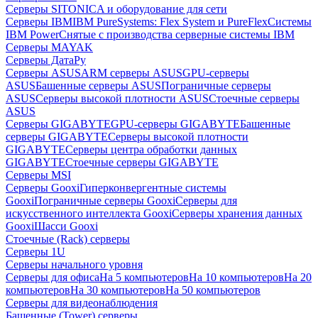
Серверы SITONICA и оборудование для сети
Серверы IBM
IBM PureSystems: Flex System и PureFlex
Системы
IBM Power
Снятые с производства серверные системы IBM
Серверы MAYAK
Серверы ДатаРу
Серверы ASUS
ARM серверы ASUS
GPU-серверы
ASUS
Башенные серверы ASUS
Пограничные серверы
ASUS
Серверы высокой плотности ASUS
Стоечные серверы
ASUS
Серверы GIGABYTE
GPU-серверы GIGABYTE
Башенные
серверы GIGABYTE
Серверы высокой плотности
GIGABYTE
Серверы центра обработки данных
GIGABYTE
Стоечные серверы GIGABYTE
Серверы MSI
Серверы Gooxi
Гиперконвергентные системы
Gooxi
Пограничные серверы Gooxi
Серверы для
искусственного интеллекта Gooxi
Серверы хранения данных
Gooxi
Шасси Gooxi
Стоечные (Rack) серверы
Серверы 1U
Серверы начального уровня
Серверы для офиса
На 5 компьютеров
На 10 компьютеров
На 20
компьютеров
На 30 компьютеров
На 50 компьютеров
Серверы для видеонаблюдения
Башенные (Tower) серверы