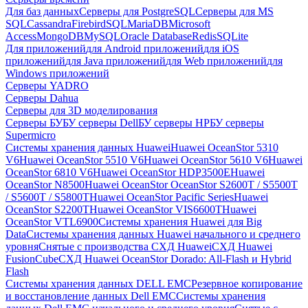
Для баз данных
Серверы для PostgreSQL
Серверы для MS
SQL
Cassandra
FirebirdSQL
MariaDB
Microsoft
Access
MongoDB
MySQL
Oracle Database
Redis
SQLite
Для приложений
для Android приложений
для iOS
приложений
для Java приложений
для Web приложений
для
Windows приложений
Серверы YADRO
Серверы Dahua
Серверы для 3D моделирования
Серверы БУ
БУ серверы Dell
БУ серверы HP
БУ серверы
Supermicro
Системы хранения данных Huawei
Huawei OceanStor 5310
V6
Huawei OceanStor 5510 V6
Huawei OceanStor 5610 V6
Huawei
OceanStor 6810 V6
Huawei OceanStor HDP3500E
Huawei
OceanStor N8500
Huawei OceanStor OceanStor S2600T / S5500T
/ S5600T / S5800T
Huawei OceanStor Pacific Series
Huawei
OceanStor S2200T
Huawei OceanStor VIS6600T
Huawei
OceanStor VTL6900
Системы хранения Huawei для Big
Data
Системы хранения данных Huawei начального и среднего
уровня
Снятые с производства СХД Huawei
СХД Huawei
FusionCube
СХД Huawei OceanStor Dorado: All-Flash и Hybrid
Flash
Системы хранения данных DELL EMC
Резервное копирование
и восстановление данных Dell EMC
Системы хранения