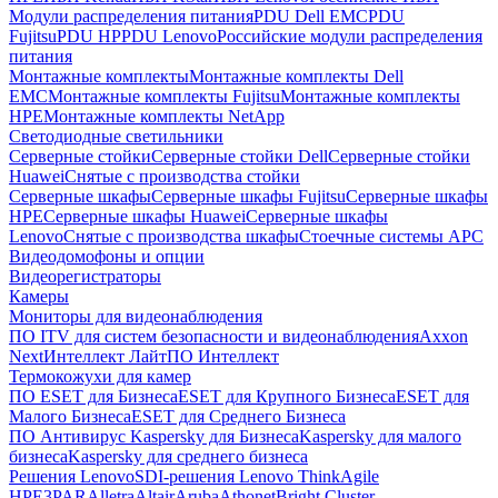
Модули распределения питания
PDU Dell EMC
PDU
Fujitsu
PDU HP
PDU Lenovo
Российские модули распределения
питания
Монтажные комплекты
Монтажные комплекты Dell
EMC
Монтажные комплекты Fujitsu
Монтажные комплекты
HPE
Монтажные комплекты NetApp
Светодиодные светильники
Серверные стойки
Серверные стойки Dell
Серверные стойки
Huawei
Снятые с производства стойки
Серверные шкафы
Серверные шкафы Fujitsu
Серверные шкафы
HPE
Серверные шкафы Huawei
Серверные шкафы
Lenovo
Снятые с производства шкафы
Стоечные системы APC
Видеодомофоны и опции
Видеорегистраторы
Камеры
Мониторы для видеонаблюдения
ПО ITV для систем безопасности и видеонаблюдения
Axxon
Next
Интеллект Лайт
ПО Интеллект
Термокожухи для камер
ПО ESET для Бизнеса
ESET для Крупного Бизнеса
ESET для
Малого Бизнеса
ESET для Среднего Бизнеса
ПО Антивирус Kaspersky для Бизнеса
Kaspersky для малого
бизнеса
Kaspersky для среднего бизнеса
Решения Lenovo
SDI-решения Lenovo ThinkAgile
HPE
3PAR
Alletra
Altair
Aruba
Athonet
Bright Cluster