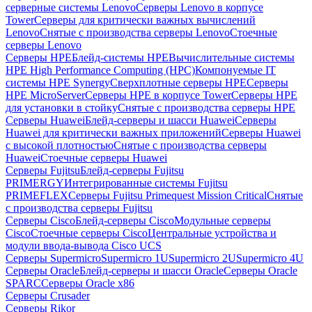
серверные системы Lenovo
Серверы Lenovo в корпусе
Tower
Серверы для критически важных вычислений
Lenovo
Снятые с производства серверы Lenovo
Стоечные
серверы Lenovo
Серверы HPE
Блейд-системы HPE
Вычислительные системы
HPE High Performance Computing (HPC)
Компонуемые IT
системы HPE Synergy
Сверхплотные серверы HPE
Серверы
HPE MicroServer
Серверы HPE в корпусе Tower
Серверы HPE
для установки в стойку
Снятые с производства серверы HPE
Серверы Huawei
Блейд-серверы и шасси Huawei
Серверы
Huawei для критически важных приложений
Серверы Huawei
с высокой плотностью
Снятые с производства серверы
Huawei
Стоечные серверы Huawei
Серверы Fujitsu
Блейд-серверы Fujitsu
PRIMERGY
Интегрированные системы Fujitsu
PRIMEFLEX
Серверы Fujitsu Primequest Mission Critical
Снятые
с производства серверы Fujitsu
Серверы Cisco
Блейд-серверы Cisco
Модульные серверы
Cisco
Стоечные серверы Cisco
Центральные устройства и
модули ввода-вывода Cisco UCS
Серверы Supermicro
Supermicro 1U
Supermicro 2U
Supermicro 4U
Серверы Oracle
Блейд-серверы и шасси Oracle
Серверы Oracle
SPARC
Серверы Oracle x86
Серверы Crusader
Серверы Rikor