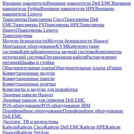
Внешние накопители
Внешние накопители Dell EMC
Внешние
накопители Fujitsu
Внешние накопители HPE
Внешние
накопители Lenovo
Трансиверы
Трансиверы Cisco
Трансиверы Dell
EMC
Трансиверы FS
Трансиверы HPE
Трансиверы
Huawei
Трансиверы Lenovo
Транспондеры
Модули безопасности
Модули безопасности Huawei
Монтажное оборудование
KVM
Кабеленесущие
системы
Кабель
Компоненты медной системы
Компоненты
оптической системы
Организация кабеля
Распределение
питания
Шкафы и стойки
Объединительные платы
Объединительные платы xFusion
Коммутационные модули
Коммутационные панели
Коммутационные розетки
Комплекты и модули для разработки
Лицевые панели Huawei
Лицевые панели для серверов Dell EMC
POS-оборудование
POS-оборудование IBM
Периферийное оборудование
Периферийное оборудование
Dell EMC
Дисплеи, ТВ и видеостены
Кабели
Кабели Cisco
Кабели Dell EMC
Кабели HPE
Кабели
Huawei
Кабели NetApp