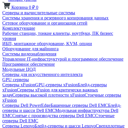
Корзина
0
₽
0
Серверы и вычислительные системы
Системы хранения и резервного копирования данных
Сетевое оборудование и организация сетей
Комплектующие
Рабочие станции, тонкие клиенты, ноутбуки, ПК бизнес
уровня
ИБП, монтажное оборудование, KVM, опции
Оборудование для майнинга
Системы видеонаблюдения
Управление IT-инфраструктурой и программное обеспечение
Программное обеспечение
Модульные ЦОД
Серверы для искусственного интеллекта
GPU серверы
Серверы xFusion
GPU-серверы xFusion
Блейд-серверы
xFusion
Серверы xFusion для критически важных
задач
Серверы высокой плотности xFusion
Стоечные серверы
xFusion
Серверы Dell PowerEdge
Башенные серверы Dell EMC
Блейд-
серверы и шасси Dell EMC
Модульная инфраструктура Dell
EMC
Снятые с производства серверы Dell EMC
Стоечные
серверы Dell EMC
Серверы Lenovo
Блейд-серверы и шасси Lenovo
Сверхплотные