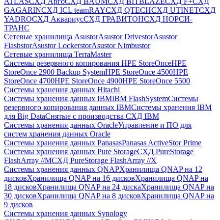
ATLAS
СХД Aрго
СХД BAUM
СХД BITBLAZE
СХД F+
СХД
GAGARIN
СХД ICL teamRAY
СХД QTECH
СХД UTINET
СХД
YADRO
СХД Аквариус
СХД ГРАВИТОН
СХД НОРСИ-
ТРАНС
Сетевые хранилища Asustor
Asustor Drivestor
Asustor
Flashstor
Asustor Lockerstor
Asustor Nimbustor
Сетевые хранилища TerraMaster
Системы резервного копирования HPE StoreOnce
HPE
StoreOnce 2900 Backup System
HPE StoreOnce 4500
HPE
StoreOnce 4700
HPE StoreOnce 4900
HPE StoreOnce 5500
Системы хранения данных Hitachi
Системы хранения данных IBM
IBM FlashSystem
Системы
резервного копирования данных IBM
Системы хранения IBM
для Big Data
Снятые с производства СХД IBM
Системы хранения данных Oracle
Управление и ПО для
систем хранения данных Oracle
Системы хранения данных Panasas
Panasas ActiveStor Prime
Системы хранения данных Pure Storage
СХД PureStorage
FlashArray //M
СХД PureStorage FlashArray //X
Системы хранения данных QNAP
Хранилища QNAP на 12
дисков
Хранилища QNAP на 16 дисков
Хранилища QNAP на
18 дисков
Хранилища QNAP на 24 диска
Хранилища QNAP на
30 дисков
Хранилища QNAP на 8 дисков
Хранилища QNAP на
9 дисков
Системы хранения данных Synology