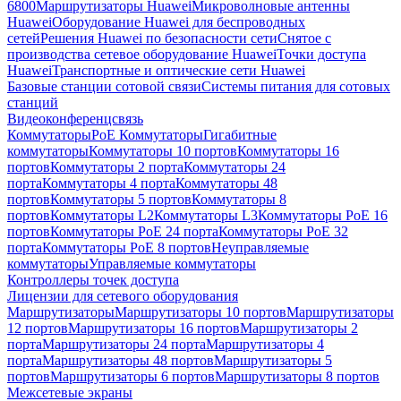
6800
Маршрутизаторы Huawei
Микроволновые антенны
Huawei
Оборудование Huawei для беспроводных
сетей
Решения Huawei по безопасности сети
Снятое с
производства сетевое оборудование Huawei
Точки доступа
Huawei
Транспортные и оптические сети Huawei
Базовые станции сотовой связи
Системы питания для сотовых
станций
Видеоконференцсвязь
Коммутаторы
PoE Коммутаторы
Гигабитные
коммутаторы
Коммутаторы 10 портов
Коммутаторы 16
портов
Коммутаторы 2 порта
Коммутаторы 24
порта
Коммутаторы 4 порта
Коммутаторы 48
портов
Коммутаторы 5 портов
Коммутаторы 8
портов
Коммутаторы L2
Коммутаторы L3
Коммутаторы PoE 16
портов
Коммутаторы PoE 24 порта
Коммутаторы PoE 32
порта
Коммутаторы PoE 8 портов
Неуправляемые
коммутаторы
Управляемые коммутаторы
Контроллеры точек доступа
Лицензии для сетевого оборудования
Маршрутизаторы
Маршрутизаторы 10 портов
Маршрутизаторы
12 портов
Маршрутизаторы 16 портов
Маршрутизаторы 2
порта
Маршрутизаторы 24 порта
Маршрутизаторы 4
порта
Маршрутизаторы 48 портов
Маршрутизаторы 5
портов
Маршрутизаторы 6 портов
Маршрутизаторы 8 портов
Межсетевые экраны