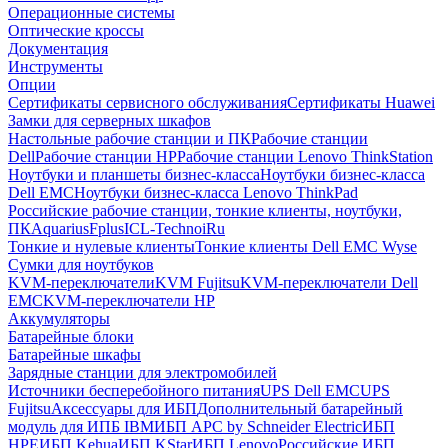
Операционные системы
Оптические кроссы
Документация
Инструменты
Опции
Сертификаты сервисного обслуживания
Сертификаты Huawei
Замки для серверных шкафов
Настольные рабочие станции и ПК
Рабочие станции
Dell
Рабочие станции HP
Рабочие станции Lenovo ThinkStation
Ноутбуки и планшеты бизнес-класса
Ноутбуки бизнес-класса
Dell EMC
Ноутбуки бизнес-класса Lenovo ThinkPad
Российские рабочие станции, тонкие клиенты, ноутбуки,
ПК
Aquarius
Fplus
ICL-Techno
iRu
Тонкие и нулевые клиенты
Тонкие клиенты Dell EMC Wyse
Сумки для ноутбуков
KVM-переключатели
KVM Fujitsu
KVM-переключатели Dell
EMC
KVM-переключатели HP
Аккумуляторы
Батарейные блоки
Батарейные шкафы
Зарядные станции для электромобилей
Источники бесперебойного питания
UPS Dell EMC
UPS
Fujitsu
Аксессуары для ИБП
Дополнительный батарейный
модуль для ИПБ IBM
ИБП APC by Schneider Electric
ИБП
HPE
ИБП Kehua
ИБП KStar
ИБП Lenovo
Российские ИБП