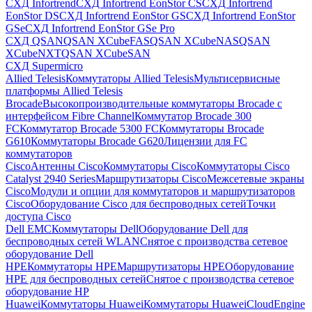
СХД Infortrend
СХД Infortrend EonStor CS
СХД Infortrend
EonStor DS
СХД Infortrend EonStor GS
СХД Infortrend EonStor
GSe
СХД Infortrend EonStor GSe Pro
СХД QSAN
QSAN XCubeFAS
QSAN XCubeNAS
QSAN
XCubeNXT
QSAN XCubeSAN
СХД Supermicro
Allied Telesis
Коммутаторы Allied Telesis
Мультисервисные
платформы Allied Telesis
Brocade
Высокопроизводительные коммутаторы Brocade с
интерфейсом Fibre Channel
Коммутатор Brocade 300
FC
Коммутатор Brocade 5300 FC
Коммутаторы Brocade
G610
Коммутаторы Brocade G620
Лицензии для FC
коммутаторов
Cisco
Антенны Cisco
Коммутаторы Cisco
Коммутаторы Cisco
Catalyst 2940 Series
Маршрутизаторы Cisco
Межсетевые экраны
Cisco
Модули и опции для коммутаторов и маршрутизаторов
Cisco
Оборудование Cisco для беспроводных сетей
Точки
доступа Cisco
Dell EMC
Коммутаторы Dell
Оборудование Dell для
беспроводных сетей WLAN
Снятое с производства сетевое
оборудование Dell
HPE
Коммутаторы HPE
Маршрутизаторы HPE
Оборудование
HPE для беспроводных сетей
Снятое с производства сетевое
оборудование HP
Huawei
Коммутаторы Huawei
Коммутаторы HuaweiCloudEngine