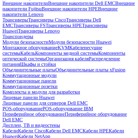
Внешние накопители
Внешние накопители Dell EMC
Внешние
накопители Fujitsu
Внешние накопители HPE
Внешние
накопители Lenovo
Трансиверы
Трансиверы Cisco
Трансиверы Dell
EMC
Трансиверы FS
Трансиверы HPE
Трансиверы
Huawei
Трансиверы Lenovo
Транспондеры
Модули безопасности
Модули безопасности Huawei
Монтажное оборудование
KVM
Кабеленесущие
системы
Кабель
Компоненты медной системы
Компоненты
оптической системы
Организация кабеля
Распределение
питания
Шкафы и стойки
Объединительные платы
Объединительные платы xFusion
Коммутационные модули
Коммутационные панели
Коммутационные розетки
Комплекты и модули для разработки
Лицевые панели Huawei
Лицевые панели для серверов Dell EMC
POS-оборудование
POS-оборудование IBM
Периферийное оборудование
Периферийное оборудование
Dell EMC
Дисплеи, ТВ и видеостены
Кабели
Кабели Cisco
Кабели Dell EMC
Кабели HPE
Кабели
Huawei
Кабели NetApp