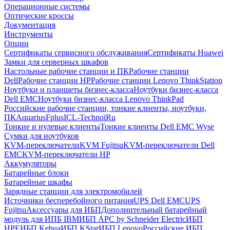
Операционные системы
Оптические кроссы
Документация
Инструменты
Опции
Сертификаты сервисного обслуживания
Сертификаты Huawei
Замки для серверных шкафов
Настольные рабочие станции и ПК
Рабочие станции
Dell
Рабочие станции HP
Рабочие станции Lenovo ThinkStation
Ноутбуки и планшеты бизнес-класса
Ноутбуки бизнес-класса
Dell EMC
Ноутбуки бизнес-класса Lenovo ThinkPad
Российские рабочие станции, тонкие клиенты, ноутбуки,
ПК
Aquarius
Fplus
ICL-Techno
iRu
Тонкие и нулевые клиенты
Тонкие клиенты Dell EMC Wyse
Сумки для ноутбуков
KVM-переключатели
KVM Fujitsu
KVM-переключатели Dell
EMC
KVM-переключатели HP
Аккумуляторы
Батарейные блоки
Батарейные шкафы
Зарядные станции для электромобилей
Источники бесперебойного питания
UPS Dell EMC
UPS
Fujitsu
Аксессуары для ИБП
Дополнительный батарейный
модуль для ИПБ IBM
ИБП APC by Schneider Electric
ИБП
HPE
ИБП Kehua
ИБП KStar
ИБП Lenovo
Российские ИБП