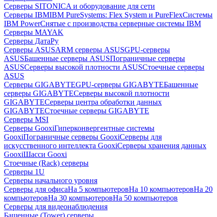
Серверы SITONICA и оборудование для сети
Серверы IBM
IBM PureSystems: Flex System и PureFlex
Системы
IBM Power
Снятые с производства серверные системы IBM
Серверы MAYAK
Серверы ДатаРу
Серверы ASUS
ARM серверы ASUS
GPU-серверы
ASUS
Башенные серверы ASUS
Пограничные серверы
ASUS
Серверы высокой плотности ASUS
Стоечные серверы
ASUS
Серверы GIGABYTE
GPU-серверы GIGABYTE
Башенные
серверы GIGABYTE
Серверы высокой плотности
GIGABYTE
Серверы центра обработки данных
GIGABYTE
Стоечные серверы GIGABYTE
Серверы MSI
Серверы Gooxi
Гиперконвергентные системы
Gooxi
Пограничные серверы Gooxi
Серверы для
искусственного интеллекта Gooxi
Серверы хранения данных
Gooxi
Шасси Gooxi
Стоечные (Rack) серверы
Серверы 1U
Серверы начального уровня
Серверы для офиса
На 5 компьютеров
На 10 компьютеров
На 20
компьютеров
На 30 компьютеров
На 50 компьютеров
Серверы для видеонаблюдения
Башенные (Tower) серверы