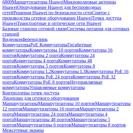
6800
Маршрутизаторы Huawei
Микроволновые антенны
Huawei
Оборудование Huawei для беспроводных
сетей
Решения Huawei по безопасности сети
Снятое с
производства сетевое оборудование Huawei
Точки доступа
Huawei
Транспортные и оптические сети Huawei
Базовые станции сотовой связи
Системы питания для сотовых
станций
Видеоконференцсвязь
Коммутаторы
PoE Коммутаторы
Гигабитные
коммутаторы
Коммутаторы 10 портов
Коммутаторы 16
портов
Коммутаторы 2 порта
Коммутаторы 24
порта
Коммутаторы 4 порта
Коммутаторы 48
портов
Коммутаторы 5 портов
Коммутаторы 8
портов
Коммутаторы L2
Коммутаторы L3
Коммутаторы PoE 16
портов
Коммутаторы PoE 24 порта
Коммутаторы PoE 32
порта
Коммутаторы PoE 8 портов
Неуправляемые
коммутаторы
Управляемые коммутаторы
Контроллеры точек доступа
Лицензии для сетевого оборудования
Маршрутизаторы
Маршрутизаторы 10 портов
Маршрутизаторы
12 портов
Маршрутизаторы 16 портов
Маршрутизаторы 2
порта
Маршрутизаторы 24 порта
Маршрутизаторы 4
порта
Маршрутизаторы 48 портов
Маршрутизаторы 5
портов
Маршрутизаторы 6 портов
Маршрутизаторы 8 портов
Межсетевые экраны