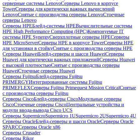
серверные системы Lenovo
Серверы Lenovo в корпусе
Tower
Серверы для критически важных вычислений
Lenovo
Снятые с производства серверы Lenovo
Стоечные
серверы Lenovo
Серверы HPE
Блейд-системы HPE
Вычислительные системы
HPE High Performance Computing (HPC)
Компонуемые IT
системы HPE Synergy
Сверхплотные серверы HPE
Серверы
HPE MicroServer
Серверы HPE в корпусе Tower
Серверы HPE
для установки в стойку
Снятые с производства серверы HPE
Серверы Huawei
Блейд-серверы и шасси Huawei
Серверы
Huawei для критически важных приложений
Серверы Huawei
с высокой плотностью
Снятые с производства серверы
Huawei
Стоечные серверы Huawei
Серверы Fujitsu
Блейд-серверы Fujitsu
PRIMERGY
Интегрированные системы Fujitsu
PRIMEFLEX
Серверы Fujitsu Primequest Mission Critical
Снятые
с производства серверы Fujitsu
Серверы Cisco
Блейд-серверы Cisco
Модульные серверы
Cisco
Стоечные серверы Cisco
Центральные устройства и
модули ввода-вывода Cisco UCS
Серверы Supermicro
Supermicro 1U
Supermicro 2U
Supermicro 4U
Серверы Oracle
Блейд-серверы и шасси Oracle
Серверы Oracle
SPARC
Серверы Oracle x86
Серверы Crusader
Серверы Rikor