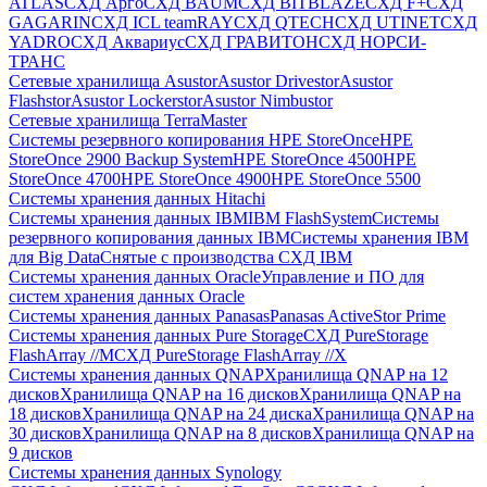
ATLAS
СХД Aрго
СХД BAUM
СХД BITBLAZE
СХД F+
СХД
GAGARIN
СХД ICL teamRAY
СХД QTECH
СХД UTINET
СХД
YADRO
СХД Аквариус
СХД ГРАВИТОН
СХД НОРСИ-
ТРАНС
Сетевые хранилища Asustor
Asustor Drivestor
Asustor
Flashstor
Asustor Lockerstor
Asustor Nimbustor
Сетевые хранилища TerraMaster
Системы резервного копирования HPE StoreOnce
HPE
StoreOnce 2900 Backup System
HPE StoreOnce 4500
HPE
StoreOnce 4700
HPE StoreOnce 4900
HPE StoreOnce 5500
Системы хранения данных Hitachi
Системы хранения данных IBM
IBM FlashSystem
Системы
резервного копирования данных IBM
Системы хранения IBM
для Big Data
Снятые с производства СХД IBM
Системы хранения данных Oracle
Управление и ПО для
систем хранения данных Oracle
Системы хранения данных Panasas
Panasas ActiveStor Prime
Системы хранения данных Pure Storage
СХД PureStorage
FlashArray //M
СХД PureStorage FlashArray //X
Системы хранения данных QNAP
Хранилища QNAP на 12
дисков
Хранилища QNAP на 16 дисков
Хранилища QNAP на
18 дисков
Хранилища QNAP на 24 диска
Хранилища QNAP на
30 дисков
Хранилища QNAP на 8 дисков
Хранилища QNAP на
9 дисков
Системы хранения данных Synology