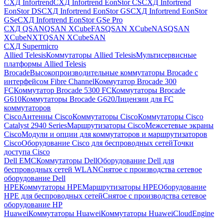
СХД Infortrend
СХД Infortrend EonStor CS
СХД Infortrend
EonStor DS
СХД Infortrend EonStor GS
СХД Infortrend EonStor
GSe
СХД Infortrend EonStor GSe Pro
СХД QSAN
QSAN XCubeFAS
QSAN XCubeNAS
QSAN
XCubeNXT
QSAN XCubeSAN
СХД Supermicro
Allied Telesis
Коммутаторы Allied Telesis
Мультисервисные
платформы Allied Telesis
Brocade
Высокопроизводительные коммутаторы Brocade с
интерфейсом Fibre Channel
Коммутатор Brocade 300
FC
Коммутатор Brocade 5300 FC
Коммутаторы Brocade
G610
Коммутаторы Brocade G620
Лицензии для FC
коммутаторов
Cisco
Антенны Cisco
Коммутаторы Cisco
Коммутаторы Cisco
Catalyst 2940 Series
Маршрутизаторы Cisco
Межсетевые экраны
Cisco
Модули и опции для коммутаторов и маршрутизаторов
Cisco
Оборудование Cisco для беспроводных сетей
Точки
доступа Cisco
Dell EMC
Коммутаторы Dell
Оборудование Dell для
беспроводных сетей WLAN
Снятое с производства сетевое
оборудование Dell
HPE
Коммутаторы HPE
Маршрутизаторы HPE
Оборудование
HPE для беспроводных сетей
Снятое с производства сетевое
оборудование HP
Huawei
Коммутаторы Huawei
Коммутаторы HuaweiCloudEngine