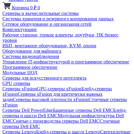
Корзина
0
₽
0
Серверы и вычислительные системы
Системы хранения и резервного копирования данных
Сетевое оборудование и организация сетей
Комплектующие
Рабочие станции, тонкие клиенты, ноутбуки, ПК бизнес
уровня
ИБП, монтажное оборудование, KVM, опции
Оборудование для майнинга
Системы видеонаблюдения
Управление IT-инфраструктурой и программное обеспечение
Программное обеспечение
Модульные ЦОД
Серверы для искусственного интеллекта
GPU серверы
Серверы xFusion
GPU-серверы xFusion
Блейд-серверы
xFusion
Серверы xFusion для критически важных
задач
Серверы высокой плотности xFusion
Стоечные серверы
xFusion
Серверы Dell PowerEdge
Башенные серверы Dell EMC
Блейд-
серверы и шасси Dell EMC
Модульная инфраструктура Dell
EMC
Снятые с производства серверы Dell EMC
Стоечные
серверы Dell EMC
Серверы Lenovo
Блейд-серверы и шасси Lenovo
Сверхплотные