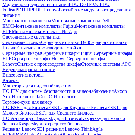
Модули распределения питания
PDU Dell EMC
PDU
Fujitsu
PDU HP
PDU Lenovo
Российские модули распределения
питания
Монтажные комплекты
Монтажные комплекты Dell
EMC
Монтажные комплекты Fujitsu
Монтажные комплекты
HPE
Монтажные комплекты NetApp
Светодиодные светильники
Серверные стойки
Серверные стойки Dell
Серверные стойки
Huawei
Снятые с производства стойки
Серверные шкафы
Серверные шкафы Fujitsu
Серверные шкафы
HPE
Серверные шкафы Huawei
Серверные шкафы
Lenovo
Снятые с производства шкафы
Стоечные системы APC
Видеодомофоны и опции
Видеорегистраторы
Камеры
Мониторы для видеонаблюдения
ПО ITV для систем безопасности и видеонаблюдения
Axxon
Next
Интеллект Лайт
ПО Интеллект
Термокожухи для камер
ПО ESET для Бизнеса
ESET для Крупного Бизнеса
ESET для
Малого Бизнеса
ESET для Среднего Бизнеса
ПО Антивирус Kaspersky для Бизнеса
Kaspersky для малого
бизнеса
Kaspersky для среднего бизнеса
Решения Lenovo
SDI-решения Lenovo ThinkAgile
HPE
3PAR
Alletra
Altair
Aruba
Athonet
Bright Cluster