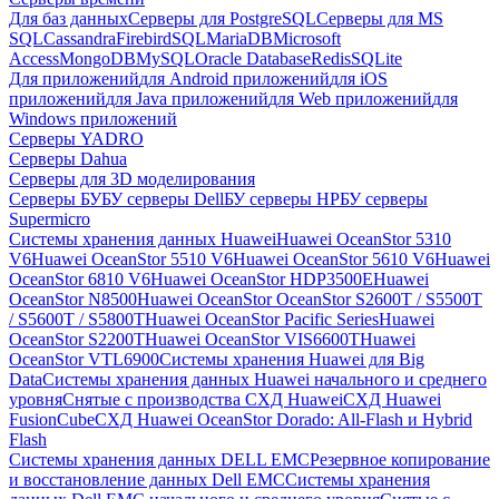
Для баз данных
Серверы для PostgreSQL
Серверы для MS
SQL
Cassandra
FirebirdSQL
MariaDB
Microsoft
Access
MongoDB
MySQL
Oracle Database
Redis
SQLite
Для приложений
для Android приложений
для iOS
приложений
для Java приложений
для Web приложений
для
Windows приложений
Серверы YADRO
Серверы Dahua
Серверы для 3D моделирования
Серверы БУ
БУ серверы Dell
БУ серверы HP
БУ серверы
Supermicro
Системы хранения данных Huawei
Huawei OceanStor 5310
V6
Huawei OceanStor 5510 V6
Huawei OceanStor 5610 V6
Huawei
OceanStor 6810 V6
Huawei OceanStor HDP3500E
Huawei
OceanStor N8500
Huawei OceanStor OceanStor S2600T / S5500T
/ S5600T / S5800T
Huawei OceanStor Pacific Series
Huawei
OceanStor S2200T
Huawei OceanStor VIS6600T
Huawei
OceanStor VTL6900
Системы хранения Huawei для Big
Data
Системы хранения данных Huawei начального и среднего
уровня
Снятые с производства СХД Huawei
СХД Huawei
FusionCube
СХД Huawei OceanStor Dorado: All-Flash и Hybrid
Flash
Системы хранения данных DELL EMC
Резервное копирование
и восстановление данных Dell EMC
Системы хранения