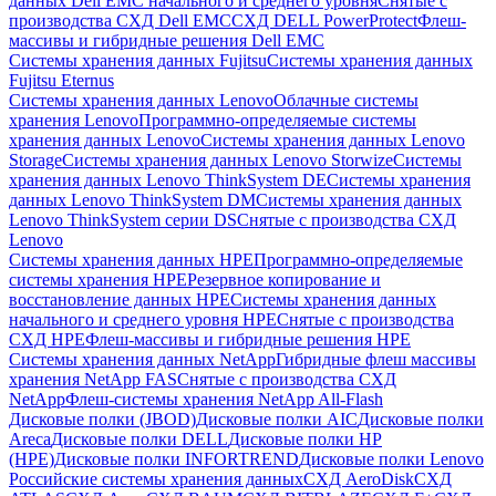
данных Dell EMC начального и среднего уровня
Снятые с
производства СХД Dell EMC
СХД DELL PowerProtect
Флеш-
массивы и гибридные решения Dell EMC
Системы хранения данных Fujitsu
Системы хранения данных
Fujitsu Eternus
Системы хранения данных Lenovo
Облачные системы
хранения Lenovo
Программно-определяемые системы
хранения данных Lenovo
Системы хранения данных Lenovo
Storage
Системы хранения данных Lenovo Storwize
Системы
хранения данных Lenovo ThinkSystem DE
Системы хранения
данных Lenovo ThinkSystem DM
Системы хранения данных
Lenovo ThinkSystem серии DS
Снятые с производства СХД
Lenovo
Системы хранения данных HPE
Программно-определяемые
системы хранения HPE
Резервное копирование и
восстановление данных HPE
Системы хранения данных
начального и среднего уровня HPE
Снятые с производства
СХД HPE
Флеш-массивы и гибридные решения HPE
Cистемы хранения данных NetApp
Гибридные флеш массивы
хранения NetApp FAS
Снятые с производства СХД
NetApp
Флеш-системы хранения NetApp All-Flash
Дисковые полки (JBOD)
Дисковые полки AIC
Дисковые полки
Areca
Дисковые полки DELL
Дисковые полки HP
(HPE)
Дисковые полки INFORTREND
Дисковые полки Lenovo
Российские системы хранения данных
СХД AeroDisk
СХД