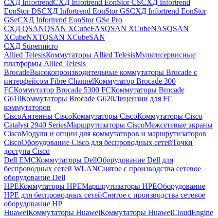
СХД Infortrend
СХД Infortrend EonStor CS
СХД Infortrend
EonStor DS
СХД Infortrend EonStor GS
СХД Infortrend EonStor
GSe
СХД Infortrend EonStor GSe Pro
СХД QSAN
QSAN XCubeFAS
QSAN XCubeNAS
QSAN
XCubeNXT
QSAN XCubeSAN
СХД Supermicro
Allied Telesis
Коммутаторы Allied Telesis
Мультисервисные
платформы Allied Telesis
Brocade
Высокопроизводительные коммутаторы Brocade с
интерфейсом Fibre Channel
Коммутатор Brocade 300
FC
Коммутатор Brocade 5300 FC
Коммутаторы Brocade
G610
Коммутаторы Brocade G620
Лицензии для FC
коммутаторов
Cisco
Антенны Cisco
Коммутаторы Cisco
Коммутаторы Cisco
Catalyst 2940 Series
Маршрутизаторы Cisco
Межсетевые экраны
Cisco
Модули и опции для коммутаторов и маршрутизаторов
Cisco
Оборудование Cisco для беспроводных сетей
Точки
доступа Cisco
Dell EMC
Коммутаторы Dell
Оборудование Dell для
беспроводных сетей WLAN
Снятое с производства сетевое
оборудование Dell
HPE
Коммутаторы HPE
Маршрутизаторы HPE
Оборудование
HPE для беспроводных сетей
Снятое с производства сетевое
оборудование HP
Huawei
Коммутаторы Huawei
Коммутаторы HuaweiCloudEngine