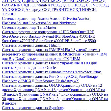
ATLAS
СХД Aрго
СХД BAUM
СХД BITBLAZE
СХД F+
СХД
GAGARIN
СХД ICL teamRAY
СХД QTECH
СХД UTINET
СХД
YADRO
СХД Аквариус
СХД ГРАВИТОН
СХД НОРСИ-
ТРАНС
Сетевые хранилища Asustor
Asustor Drivestor
Asustor
Flashstor
Asustor Lockerstor
Asustor Nimbustor
Сетевые хранилища TerraMaster
Системы резервного копирования HPE StoreOnce
HPE
StoreOnce 2900 Backup System
HPE StoreOnce 4500
HPE
StoreOnce 4700
HPE StoreOnce 4900
HPE StoreOnce 5500
Системы хранения данных Hitachi
Системы хранения данных IBM
IBM FlashSystem
Системы
резервного копирования данных IBM
Системы хранения IBM
для Big Data
Снятые с производства СХД IBM
Системы хранения данных Oracle
Управление и ПО для
систем хранения данных Oracle
Системы хранения данных Panasas
Panasas ActiveStor Prime
Системы хранения данных Pure Storage
СХД PureStorage
FlashArray //M
СХД PureStorage FlashArray //X
Системы хранения данных QNAP
Хранилища QNAP на 12
дисков
Хранилища QNAP на 16 дисков
Хранилища QNAP на
18 дисков
Хранилища QNAP на 24 диска
Хранилища QNAP на
30 дисков
Хранилища QNAP на 8 дисков
Хранилища QNAP на
9 дисков
Системы хранения данных Synology