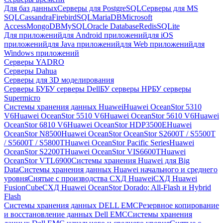
Для баз данных
Серверы для PostgreSQL
Серверы для MS
SQL
Cassandra
FirebirdSQL
MariaDB
Microsoft
Access
MongoDB
MySQL
Oracle Database
Redis
SQLite
Для приложений
для Android приложений
для iOS
приложений
для Java приложений
для Web приложений
для
Windows приложений
Серверы YADRO
Серверы Dahua
Серверы для 3D моделирования
Серверы БУ
БУ серверы Dell
БУ серверы HP
БУ серверы
Supermicro
Системы хранения данных Huawei
Huawei OceanStor 5310
V6
Huawei OceanStor 5510 V6
Huawei OceanStor 5610 V6
Huawei
OceanStor 6810 V6
Huawei OceanStor HDP3500E
Huawei
OceanStor N8500
Huawei OceanStor OceanStor S2600T / S5500T
/ S5600T / S5800T
Huawei OceanStor Pacific Series
Huawei
OceanStor S2200T
Huawei OceanStor VIS6600T
Huawei
OceanStor VTL6900
Системы хранения Huawei для Big
Data
Системы хранения данных Huawei начального и среднего
уровня
Снятые с производства СХД Huawei
СХД Huawei
FusionCube
СХД Huawei OceanStor Dorado: All-Flash и Hybrid
Flash
Системы хранения данных DELL EMC
Резервное копирование
и восстановление данных Dell EMC
Системы хранения