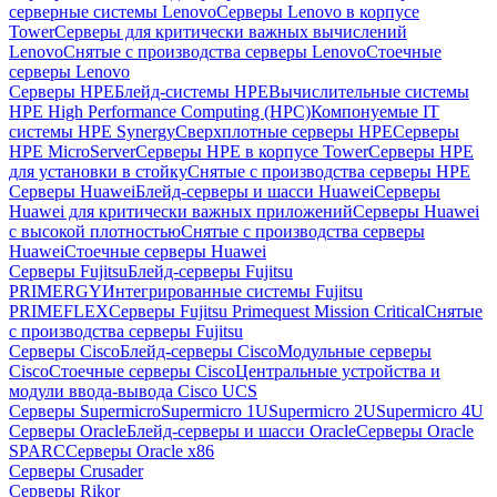
серверные системы Lenovo
Серверы Lenovo в корпусе
Tower
Серверы для критически важных вычислений
Lenovo
Снятые с производства серверы Lenovo
Стоечные
серверы Lenovo
Серверы HPE
Блейд-системы HPE
Вычислительные системы
HPE High Performance Computing (HPC)
Компонуемые IT
системы HPE Synergy
Сверхплотные серверы HPE
Серверы
HPE MicroServer
Серверы HPE в корпусе Tower
Серверы HPE
для установки в стойку
Снятые с производства серверы HPE
Серверы Huawei
Блейд-серверы и шасси Huawei
Серверы
Huawei для критически важных приложений
Серверы Huawei
с высокой плотностью
Снятые с производства серверы
Huawei
Стоечные серверы Huawei
Серверы Fujitsu
Блейд-серверы Fujitsu
PRIMERGY
Интегрированные системы Fujitsu
PRIMEFLEX
Серверы Fujitsu Primequest Mission Critical
Снятые
с производства серверы Fujitsu
Серверы Cisco
Блейд-серверы Cisco
Модульные серверы
Cisco
Стоечные серверы Cisco
Центральные устройства и
модули ввода-вывода Cisco UCS
Серверы Supermicro
Supermicro 1U
Supermicro 2U
Supermicro 4U
Серверы Oracle
Блейд-серверы и шасси Oracle
Серверы Oracle
SPARC
Серверы Oracle x86
Серверы Crusader
Серверы Rikor