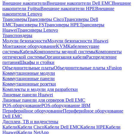
Внешние накопители
Внешние накопители Dell EMC
Внешние
накопители Fujitsu
Внешние накопители HPE
Внешние
накопители Lenovo
Трансиверы
Трансиверы Cisco
Трансиверы Dell
EMC
Трансиверы FS
Трансиверы HPE
Трансиверы
Huawei
Трансиверы Lenovo
Транспондеры
Модули безопасности
Модули безопасности Huawei
Монтажное оборудование
KVM
Кабеленесущие
системы
Кабель
Компоненты медной системы
Компоненты
оптической системы
Организация кабеля
Распределение
питания
Шкафы и стойки
Объединительные платы
Объединительные платы xFusion
Коммутационные модули
Коммутационные панели
Коммутационные розетки
Комплекты и модули для разработки
Лицевые панели Huawei
Лицевые панели для серверов Dell EMC
POS-оборудование
POS-оборудование IBM
Периферийное оборудование
Периферийное оборудование
Dell EMC
Дисплеи, ТВ и видеостены
Кабели
Кабели Cisco
Кабели Dell EMC
Кабели HPE
Кабели
Huawei
Кабели NetApp