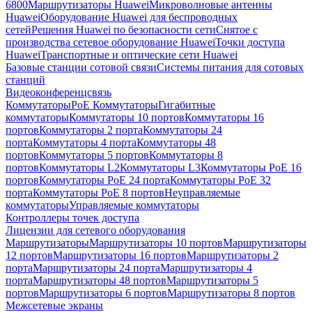
6800
Маршрутизаторы Huawei
Микроволновые антенны
Huawei
Оборудование Huawei для беспроводных
сетей
Решения Huawei по безопасности сети
Снятое с
производства сетевое оборудование Huawei
Точки доступа
Huawei
Транспортные и оптические сети Huawei
Базовые станции сотовой связи
Системы питания для сотовых
станций
Видеоконференцсвязь
Коммутаторы
PoE Коммутаторы
Гигабитные
коммутаторы
Коммутаторы 10 портов
Коммутаторы 16
портов
Коммутаторы 2 порта
Коммутаторы 24
порта
Коммутаторы 4 порта
Коммутаторы 48
портов
Коммутаторы 5 портов
Коммутаторы 8
портов
Коммутаторы L2
Коммутаторы L3
Коммутаторы PoE 16
портов
Коммутаторы PoE 24 порта
Коммутаторы PoE 32
порта
Коммутаторы PoE 8 портов
Неуправляемые
коммутаторы
Управляемые коммутаторы
Контроллеры точек доступа
Лицензии для сетевого оборудования
Маршрутизаторы
Маршрутизаторы 10 портов
Маршрутизаторы
12 портов
Маршрутизаторы 16 портов
Маршрутизаторы 2
порта
Маршрутизаторы 24 порта
Маршрутизаторы 4
порта
Маршрутизаторы 48 портов
Маршрутизаторы 5
портов
Маршрутизаторы 6 портов
Маршрутизаторы 8 портов
Межсетевые экраны