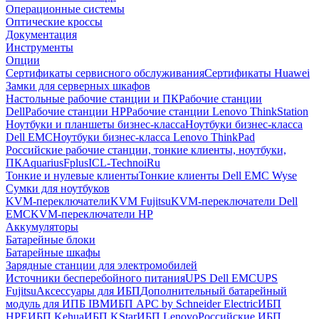
Операционные системы
Оптические кроссы
Документация
Инструменты
Опции
Сертификаты сервисного обслуживания
Сертификаты Huawei
Замки для серверных шкафов
Настольные рабочие станции и ПК
Рабочие станции
Dell
Рабочие станции HP
Рабочие станции Lenovo ThinkStation
Ноутбуки и планшеты бизнес-класса
Ноутбуки бизнес-класса
Dell EMC
Ноутбуки бизнес-класса Lenovo ThinkPad
Российские рабочие станции, тонкие клиенты, ноутбуки,
ПК
Aquarius
Fplus
ICL-Techno
iRu
Тонкие и нулевые клиенты
Тонкие клиенты Dell EMC Wyse
Сумки для ноутбуков
KVM-переключатели
KVM Fujitsu
KVM-переключатели Dell
EMC
KVM-переключатели HP
Аккумуляторы
Батарейные блоки
Батарейные шкафы
Зарядные станции для электромобилей
Источники бесперебойного питания
UPS Dell EMC
UPS
Fujitsu
Аксессуары для ИБП
Дополнительный батарейный
модуль для ИПБ IBM
ИБП APC by Schneider Electric
ИБП
HPE
ИБП Kehua
ИБП KStar
ИБП Lenovo
Российские ИБП