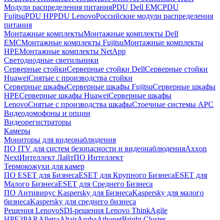
Модули распределения питания
PDU Dell EMC
PDU
Fujitsu
PDU HP
PDU Lenovo
Российские модули распределения
питания
Монтажные комплекты
Монтажные комплекты Dell
EMC
Монтажные комплекты Fujitsu
Монтажные комплекты
HPE
Монтажные комплекты NetApp
Светодиодные светильники
Серверные стойки
Серверные стойки Dell
Серверные стойки
Huawei
Снятые с производства стойки
Серверные шкафы
Серверные шкафы Fujitsu
Серверные шкафы
HPE
Серверные шкафы Huawei
Серверные шкафы
Lenovo
Снятые с производства шкафы
Стоечные системы APC
Видеодомофоны и опции
Видеорегистраторы
Камеры
Мониторы для видеонаблюдения
ПО ITV для систем безопасности и видеонаблюдения
Axxon
Next
Интеллект Лайт
ПО Интеллект
Термокожухи для камер
ПО ESET для Бизнеса
ESET для Крупного Бизнеса
ESET для
Малого Бизнеса
ESET для Среднего Бизнеса
ПО Антивирус Kaspersky для Бизнеса
Kaspersky для малого
бизнеса
Kaspersky для среднего бизнеса
Решения Lenovo
SDI-решения Lenovo ThinkAgile
HPE
3PAR
Alletra
Altair
Aruba
Athonet
Bright Cluster