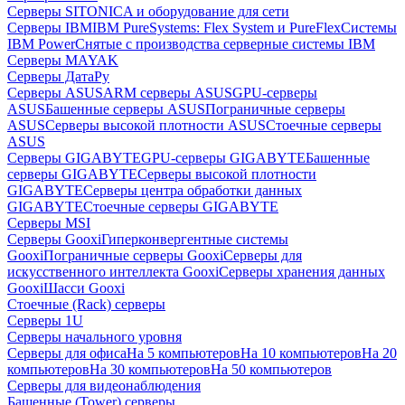
Серверы SITONICA и оборудование для сети
Серверы IBM
IBM PureSystems: Flex System и PureFlex
Системы
IBM Power
Снятые с производства серверные системы IBM
Серверы MAYAK
Серверы ДатаРу
Серверы ASUS
ARM серверы ASUS
GPU-серверы
ASUS
Башенные серверы ASUS
Пограничные серверы
ASUS
Серверы высокой плотности ASUS
Стоечные серверы
ASUS
Серверы GIGABYTE
GPU-серверы GIGABYTE
Башенные
серверы GIGABYTE
Серверы высокой плотности
GIGABYTE
Серверы центра обработки данных
GIGABYTE
Стоечные серверы GIGABYTE
Серверы MSI
Серверы Gooxi
Гиперконвергентные системы
Gooxi
Пограничные серверы Gooxi
Серверы для
искусственного интеллекта Gooxi
Серверы хранения данных
Gooxi
Шасси Gooxi
Стоечные (Rack) серверы
Серверы 1U
Серверы начального уровня
Серверы для офиса
На 5 компьютеров
На 10 компьютеров
На 20
компьютеров
На 30 компьютеров
На 50 компьютеров
Серверы для видеонаблюдения
Башенные (Tower) серверы