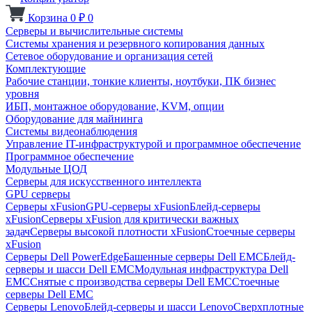
Корзина
0
₽
0
Серверы и вычислительные системы
Системы хранения и резервного копирования данных
Сетевое оборудование и организация сетей
Комплектующие
Рабочие станции, тонкие клиенты, ноутбуки, ПК бизнес
уровня
ИБП, монтажное оборудование, KVM, опции
Оборудование для майнинга
Системы видеонаблюдения
Управление IT-инфраструктурой и программное обеспечение
Программное обеспечение
Модульные ЦОД
Серверы для искусственного интеллекта
GPU серверы
Серверы xFusion
GPU-серверы xFusion
Блейд-серверы
xFusion
Серверы xFusion для критически важных
задач
Серверы высокой плотности xFusion
Стоечные серверы
xFusion
Серверы Dell PowerEdge
Башенные серверы Dell EMC
Блейд-
серверы и шасси Dell EMC
Модульная инфраструктура Dell
EMC
Снятые с производства серверы Dell EMC
Стоечные
серверы Dell EMC
Серверы Lenovo
Блейд-серверы и шасси Lenovo
Сверхплотные