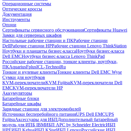
Операционные системы
Оптические кроссы
Документация
Инструменты
Опции
Сертификаты сервисного обслуживания
Сертификаты Huawei
Замки для серверных шкафов
Настольные рабочие станции и ПК
Рабочие станции
Dell
Рабочие станции HP
Рабочие станции Lenovo ThinkStation
Ноутбуки и планшеты бизнес-класса
Ноутбуки бизнес-класса
Dell EMC
Ноутбуки бизнес-класса Lenovo ThinkPad
Российские рабочие станции, тонкие клиенты, ноутбуки,
ПК
Aquarius
Fplus
ICL-Techno
iRu
Тонкие и нулевые клиенты
Тонкие клиенты Dell EMC Wyse
Сумки для ноутбуков
KVM-переключатели
KVM Fujitsu
KVM-переключатели Dell
EMC
KVM-переключатели HP
Аккумуляторы
Батарейные блоки
Батарейные шкафы
Зарядные станции для электромобилей
Источники бесперебойного питания
UPS Dell EMC
UPS
Fujitsu
Аксессуары для ИБП
Дополнительный батарейный
модуль для ИПБ IBM
ИБП APC by Schneider Electric
ИБП
HPE
ИБП Kehua
ИБП KStar
ИБП Lenovo
Российские ИБП