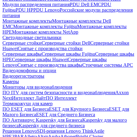
Модули распределения питания
PDU Dell EMC
PDU
Fujitsu
PDU HP
PDU Lenovo
Российские модули распределения
питания
Монтажные комплекты
Монтажные комплекты Dell
EMC
Монтажные комплекты Fujitsu
Монтажные комплекты
HPE
Монтажные комплекты NetApp
Светодиодные светильники
Серверные стойки
Серверные стойки Dell
Серверные стойки
Huawei
Снятые с производства стойки
Серверные шкафы
Серверные шкафы Fujitsu
Серверные шкафы
HPE
Серверные шкафы Huawei
Серверные шкафы
Lenovo
Снятые с производства шкафы
Стоечные системы APC
Видеодомофоны и опции
Видеорегистраторы
Камеры
Мониторы для видеонаблюдения
ПО ITV для систем безопасности и видеонаблюдения
Axxon
Next
Интеллект Лайт
ПО Интеллект
Термокожухи для камер
ПО ESET для Бизнеса
ESET для Крупного Бизнеса
ESET для
Малого Бизнеса
ESET для Среднего Бизнеса
ПО Антивирус Kaspersky для Бизнеса
Kaspersky для малого
бизнеса
Kaspersky для среднего бизнеса
Решения Lenovo
SDI-решения Lenovo ThinkAgile
HPE
3PAR
Alletra
Altair
Aruba
Athonet
Bright Cluster