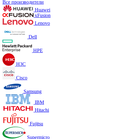
Все производители
Huawei
xFusion
Lenovo
Dell
HPE
H3C
Cisco
Samsung
IBM
Hitachi
Fujitsu
Supermicro