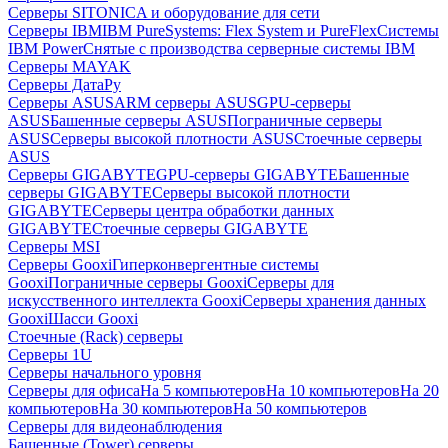
Серверы SITONICA и оборудование для сети
Серверы IBM
IBM PureSystems: Flex System и PureFlex
Системы
IBM Power
Снятые с производства серверные системы IBM
Серверы MAYAK
Серверы ДатаРу
Серверы ASUS
ARM серверы ASUS
GPU-серверы
ASUS
Башенные серверы ASUS
Пограничные серверы
ASUS
Серверы высокой плотности ASUS
Стоечные серверы
ASUS
Серверы GIGABYTE
GPU-серверы GIGABYTE
Башенные
серверы GIGABYTE
Серверы высокой плотности
GIGABYTE
Серверы центра обработки данных
GIGABYTE
Стоечные серверы GIGABYTE
Серверы MSI
Серверы Gooxi
Гиперконвергентные системы
Gooxi
Пограничные серверы Gooxi
Серверы для
искусственного интеллекта Gooxi
Серверы хранения данных
Gooxi
Шасси Gooxi
Стоечные (Rack) серверы
Серверы 1U
Серверы начального уровня
Серверы для офиса
На 5 компьютеров
На 10 компьютеров
На 20
компьютеров
На 30 компьютеров
На 50 компьютеров
Серверы для видеонаблюдения
Башенные (Tower) серверы