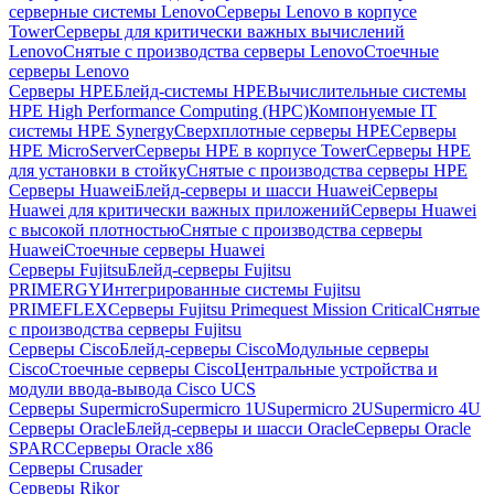
серверные системы Lenovo
Серверы Lenovo в корпусе
Tower
Серверы для критически важных вычислений
Lenovo
Снятые с производства серверы Lenovo
Стоечные
серверы Lenovo
Серверы HPE
Блейд-системы HPE
Вычислительные системы
HPE High Performance Computing (HPC)
Компонуемые IT
системы HPE Synergy
Сверхплотные серверы HPE
Серверы
HPE MicroServer
Серверы HPE в корпусе Tower
Серверы HPE
для установки в стойку
Снятые с производства серверы HPE
Серверы Huawei
Блейд-серверы и шасси Huawei
Серверы
Huawei для критически важных приложений
Серверы Huawei
с высокой плотностью
Снятые с производства серверы
Huawei
Стоечные серверы Huawei
Серверы Fujitsu
Блейд-серверы Fujitsu
PRIMERGY
Интегрированные системы Fujitsu
PRIMEFLEX
Серверы Fujitsu Primequest Mission Critical
Снятые
с производства серверы Fujitsu
Серверы Cisco
Блейд-серверы Cisco
Модульные серверы
Cisco
Стоечные серверы Cisco
Центральные устройства и
модули ввода-вывода Cisco UCS
Серверы Supermicro
Supermicro 1U
Supermicro 2U
Supermicro 4U
Серверы Oracle
Блейд-серверы и шасси Oracle
Серверы Oracle
SPARC
Серверы Oracle x86
Серверы Crusader
Серверы Rikor