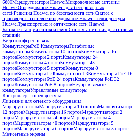
6800
Маршрутизаторы Huawei
Микроволновые антенны
Huawei
Оборудование Huawei для беспроводных
сетей
Решения Huawei по безопасности сети
Снятое с
производства сетевое оборудование Huawei
Точки доступа
Huawei
Транспортные и оптические сети Huawei
Базовые станции сотовой связи
Системы питания для сотовых
станций
Видеоконференцсвязь
Коммутаторы
PoE Коммутаторы
Гигабитные
коммутаторы
Коммутаторы 10 портов
Коммутаторы 16
портов
Коммутаторы 2 порта
Коммутаторы 24
порта
Коммутаторы 4 порта
Коммутаторы 48
портов
Коммутаторы 5 портов
Коммутаторы 8
портов
Коммутаторы L2
Коммутаторы L3
Коммутаторы PoE 16
портов
Коммутаторы PoE 24 порта
Коммутаторы PoE 32
порта
Коммутаторы PoE 8 портов
Неуправляемые
коммутаторы
Управляемые коммутаторы
Контроллеры точек доступа
Лицензии для сетевого оборудования
Маршрутизаторы
Маршрутизаторы 10 портов
Маршрутизаторы
12 портов
Маршрутизаторы 16 портов
Маршрутизаторы 2
порта
Маршрутизаторы 24 порта
Маршрутизаторы 4
порта
Маршрутизаторы 48 портов
Маршрутизаторы 5
портов
Маршрутизаторы 6 портов
Маршрутизаторы 8 портов
Межсетевые экраны