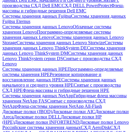
данных Dell EMC начального и среднего уровня
Снятые с
производства СХД Dell EMC
СХД DELL PowerProtect
Флеш-
массивы и гибридные решения Dell EMC
Системы хранения данных Fujitsu
Системы хранения данных
Fujitsu Eternus
Системы хранения данных Lenovo
Облачные системы
хранения Lenovo
Программно-определяемые системы
хранения данных Lenovo
Системы хранения данных Lenovo
Storage
Системы хранения данных Lenovo Storwize
Системы
хранения данных Lenovo ThinkSystem DE
Системы хранения
данных Lenovo ThinkSystem DM
Системы хранения данных
Lenovo ThinkSystem серии DS
Снятые с производства СХД
Lenovo
Системы хранения данных HPE
Программно-определяемые
системы хранения HPE
Резервное копирование и
восстановление данных HPE
Системы хранения данных
начального и среднего уровня HPE
Снятые с производства
СХД HPE
Флеш-массивы и гибридные решения HPE
Cистемы хранения данных NetApp
Гибридные флеш массивы
хранения NetApp FAS
Снятые с производства СХД
NetApp
Флеш-системы хранения NetApp All-Flash
Дисковые полки (JBOD)
Дисковые полки AIC
Дисковые полки
Areca
Дисковые полки DELL
Дисковые полки HP
(HPE)
Дисковые полки INFORTREND
Дисковые полки Lenovo
Российские системы хранения данных
СХД AeroDisk
СХД