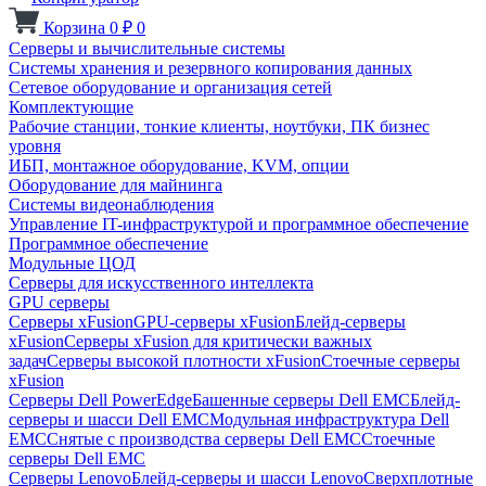
Корзина
0
₽
0
Серверы и вычислительные системы
Системы хранения и резервного копирования данных
Сетевое оборудование и организация сетей
Комплектующие
Рабочие станции, тонкие клиенты, ноутбуки, ПК бизнес
уровня
ИБП, монтажное оборудование, KVM, опции
Оборудование для майнинга
Системы видеонаблюдения
Управление IT-инфраструктурой и программное обеспечение
Программное обеспечение
Модульные ЦОД
Серверы для искусственного интеллекта
GPU серверы
Серверы xFusion
GPU-серверы xFusion
Блейд-серверы
xFusion
Серверы xFusion для критически важных
задач
Серверы высокой плотности xFusion
Стоечные серверы
xFusion
Серверы Dell PowerEdge
Башенные серверы Dell EMC
Блейд-
серверы и шасси Dell EMC
Модульная инфраструктура Dell
EMC
Снятые с производства серверы Dell EMC
Стоечные
серверы Dell EMC
Серверы Lenovo
Блейд-серверы и шасси Lenovo
Сверхплотные