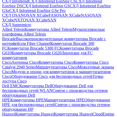
СХД Infortrend
СХД Infortrend EonStor CS
СХД Infortrend
EonStor DS
СХД Infortrend EonStor GS
СХД Infortrend EonStor
GSe
СХД Infortrend EonStor GSe Pro
СХД QSAN
QSAN XCubeFAS
QSAN XCubeNAS
QSAN
XCubeNXT
QSAN XCubeSAN
СХД Supermicro
Allied Telesis
Коммутаторы Allied Telesis
Мультисервисные
платформы Allied Telesis
Brocade
Высокопроизводительные коммутаторы Brocade с
интерфейсом Fibre Channel
Коммутатор Brocade 300
FC
Коммутатор Brocade 5300 FC
Коммутаторы Brocade
G610
Коммутаторы Brocade G620
Лицензии для FC
коммутаторов
Cisco
Антенны Cisco
Коммутаторы Cisco
Коммутаторы Cisco
Catalyst 2940 Series
Маршрутизаторы Cisco
Межсетевые экраны
Cisco
Модули и опции для коммутаторов и маршрутизаторов
Cisco
Оборудование Cisco для беспроводных сетей
Точки
доступа Cisco
Dell EMC
Коммутаторы Dell
Оборудование Dell для
беспроводных сетей WLAN
Снятое с производства сетевое
оборудование Dell
HPE
Коммутаторы HPE
Маршрутизаторы HPE
Оборудование
HPE для беспроводных сетей
Снятое с производства сетевое
оборудование HP
Huawei
Коммутаторы Huawei
Коммутаторы HuaweiCloudEngine