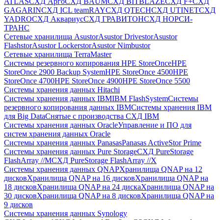
ATLAS
СХД Aрго
СХД BAUM
СХД BITBLAZE
СХД F+
СХД
GAGARIN
СХД ICL teamRAY
СХД QTECH
СХД UTINET
СХД
YADRO
СХД Аквариус
СХД ГРАВИТОН
СХД НОРСИ-
ТРАНС
Сетевые хранилища Asustor
Asustor Drivestor
Asustor
Flashstor
Asustor Lockerstor
Asustor Nimbustor
Сетевые хранилища TerraMaster
Системы резервного копирования HPE StoreOnce
HPE
StoreOnce 2900 Backup System
HPE StoreOnce 4500
HPE
StoreOnce 4700
HPE StoreOnce 4900
HPE StoreOnce 5500
Системы хранения данных Hitachi
Системы хранения данных IBM
IBM FlashSystem
Системы
резервного копирования данных IBM
Системы хранения IBM
для Big Data
Снятые с производства СХД IBM
Системы хранения данных Oracle
Управление и ПО для
систем хранения данных Oracle
Системы хранения данных Panasas
Panasas ActiveStor Prime
Системы хранения данных Pure Storage
СХД PureStorage
FlashArray //M
СХД PureStorage FlashArray //X
Системы хранения данных QNAP
Хранилища QNAP на 12
дисков
Хранилища QNAP на 16 дисков
Хранилища QNAP на
18 дисков
Хранилища QNAP на 24 диска
Хранилища QNAP на
30 дисков
Хранилища QNAP на 8 дисков
Хранилища QNAP на
9 дисков
Системы хранения данных Synology