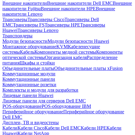
Внешние накопители
Внешние накопители Dell EMC
Внешние
накопители Fujitsu
Внешние накопители HPE
Внешние
накопители Lenovo
Трансиверы
Трансиверы Cisco
Трансиверы Dell
EMC
Трансиверы FS
Трансиверы HPE
Трансиверы
Huawei
Трансиверы Lenovo
Транспондеры
Модули безопасности
Модули безопасности Huawei
Монтажное оборудование
KVM
Кабеленесущие
системы
Кабель
Компоненты медной системы
Компоненты
оптической системы
Организация кабеля
Распределение
питания
Шкафы и стойки
Объединительные платы
Объединительные платы xFusion
Коммутационные модули
Коммутационные панели
Коммутационные розетки
Комплекты и модули для разработки
Лицевые панели Huawei
Лицевые панели для серверов Dell EMC
POS-оборудование
POS-оборудование IBM
Периферийное оборудование
Периферийное оборудование
Dell EMC
Дисплеи, ТВ и видеостены
Кабели
Кабели Cisco
Кабели Dell EMC
Кабели HPE
Кабели
Huawei
Кабели NetApp