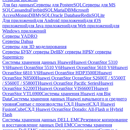
Для баз данных
Серверы для PostgreSQL
Серверы для MS
SQL
Cassandra
FirebirdSQL
MariaDB
Microsoft
Access
MongoDB
MySQL
Oracle Database
Redis
SQLite
Для приложений
для Android приложений
для iOS
приложений
для Java приложений
для Web приложений
для
Windows приложений
Серверы YADRO
Серверы Dahua
Серверы для 3D моделирования
Серверы БУ
БУ серверы Dell
БУ серверы HP
БУ серверы
Supermicro
Системы хранения данных Huawei
Huawei OceanStor 5310
V6
Huawei OceanStor 5510 V6
Huawei OceanStor 5610 V6
Huawei
OceanStor 6810 V6
Huawei OceanStor HDP3500E
Huawei
OceanStor N8500
Huawei OceanStor OceanStor S2600T / S5500T
/ S5600T / S5800T
Huawei OceanStor Pacific Series
Huawei
OceanStor S2200T
Huawei OceanStor VIS6600T
Huawei
OceanStor VTL6900
Системы хранения Huawei для Big
Data
Системы хранения данных Huawei начального и среднего
уровня
Снятые с производства СХД Huawei
СХД Huawei
FusionCube
СХД Huawei OceanStor Dorado: All-Flash и Hybrid
Flash
Системы хранения данных DELL EMC
Резервное копирование
и восстановление данных Dell EMC
Системы хранения