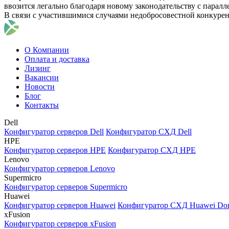
ввозится легально благодаря новому законодательству с парал
В связи с участившимися случаями недобросовестной конкуре
О Компании
Оплата и доставка
Лизинг
Вакансии
Новости
Блог
Контакты
Dell
Конфигуратор серверов Dell
Конфигуратор СХД Dell
HPE
Конфигуратор серверов HPE
Конфигуратор СХД HPE
Lenovo
Конфигуратор серверов Lenovo
Supermicro
Конфигуратор серверов Supermicro
Huawei
Конфигуратор серверов Huawei
Конфигуратор СХД Huawei Do
xFusion
Конфигуратор серверов xFusion