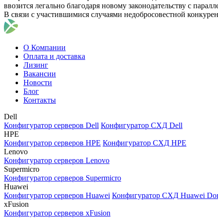
ввозится легально благодаря новому законодательству с парал
В связи с участившимися случаями недобросовестной конкуре
О Компании
Оплата и доставка
Лизинг
Вакансии
Новости
Блог
Контакты
Dell
Конфигуратор серверов Dell
Конфигуратор СХД Dell
HPE
Конфигуратор серверов HPE
Конфигуратор СХД HPE
Lenovo
Конфигуратор серверов Lenovo
Supermicro
Конфигуратор серверов Supermicro
Huawei
Конфигуратор серверов Huawei
Конфигуратор СХД Huawei Do
xFusion
Конфигуратор серверов xFusion