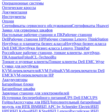
Операционные системы
Оптические кроссы
Документация
Инструменты
Опции
Сертификаты сервисного обслуживания
Сертификаты Huawei
Замки для серверных шкафов
Настольные рабочие станции и ПК
Рабочие станции
Dell
Рабочие станции HP
Рабочие станции Lenovo ThinkStation
Ноутбуки и планшеты бизнес-класса
Ноутбуки бизнес-класса
Dell EMC
Ноутбуки бизнес-класса Lenovo ThinkPad
Российские рабочие станции, тонкие клиенты, ноутбуки,
ПК
Aquarius
Fplus
ICL-Techno
iRu
Тонкие и нулевые клиенты
Тонкие клиенты Dell EMC Wyse
Сумки для ноутбуков
KVM-переключатели
KVM Fujitsu
KVM-переключатели Dell
EMC
KVM-переключатели HP
Аккумуляторы
Батарейные блоки
Батарейные шкафы
Зарядные станции для электромобилей
Источники бесперебойного питания
UPS Dell EMC
UPS
Fujitsu
Аксессуары для ИБП
Дополнительный батарейный
модуль для ИПБ IBM
ИБП APC by Schneider Electric
ИБП
HPE
ИБП Kehua
ИБП KStar
ИБП Lenovo
Российские ИБП