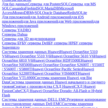
Для баз данных
Серверы для PostgreSQL
Серверы для MS
SQL
Cassandra
FirebirdSQL
MariaDB
Microsoft
Access
MongoDB
MySQL
Oracle Database
Redis
SQLite
Для приложений
для Android приложений
для iOS
приложений
для Java приложений
для Web приложений
для
Windows приложений
Серверы YADRO
Серверы Dahua
Серверы для 3D моделирования
Серверы БУ
БУ серверы Dell
БУ серверы HP
БУ серверы
Supermicro
Системы хранения данных Huawei
Huawei OceanStor 5310
V6
Huawei OceanStor 5510 V6
Huawei OceanStor 5610 V6
Huawei
OceanStor 6810 V6
Huawei OceanStor HDP3500E
Huawei
OceanStor N8500
Huawei OceanStor OceanStor S2600T / S5500T
/ S5600T / S5800T
Huawei OceanStor Pacific Series
Huawei
OceanStor S2200T
Huawei OceanStor VIS6600T
Huawei
OceanStor VTL6900
Системы хранения Huawei для Big
Data
Системы хранения данных Huawei начального и среднего
уровня
Снятые с производства СХД Huawei
СХД Huawei
FusionCube
СХД Huawei OceanStor Dorado: All-Flash и Hybrid
Flash
Системы хранения данных DELL EMC
Резервное копирование
и восстановление данных Dell EMC
Системы хранения