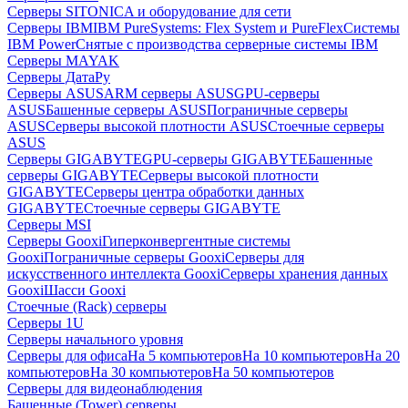
Серверы SITONICA и оборудование для сети
Серверы IBM
IBM PureSystems: Flex System и PureFlex
Системы
IBM Power
Снятые с производства серверные системы IBM
Серверы MAYAK
Серверы ДатаРу
Серверы ASUS
ARM серверы ASUS
GPU-серверы
ASUS
Башенные серверы ASUS
Пограничные серверы
ASUS
Серверы высокой плотности ASUS
Стоечные серверы
ASUS
Серверы GIGABYTE
GPU-серверы GIGABYTE
Башенные
серверы GIGABYTE
Серверы высокой плотности
GIGABYTE
Серверы центра обработки данных
GIGABYTE
Стоечные серверы GIGABYTE
Серверы MSI
Серверы Gooxi
Гиперконвергентные системы
Gooxi
Пограничные серверы Gooxi
Серверы для
искусственного интеллекта Gooxi
Серверы хранения данных
Gooxi
Шасси Gooxi
Стоечные (Rack) серверы
Серверы 1U
Серверы начального уровня
Серверы для офиса
На 5 компьютеров
На 10 компьютеров
На 20
компьютеров
На 30 компьютеров
На 50 компьютеров
Серверы для видеонаблюдения
Башенные (Tower) серверы