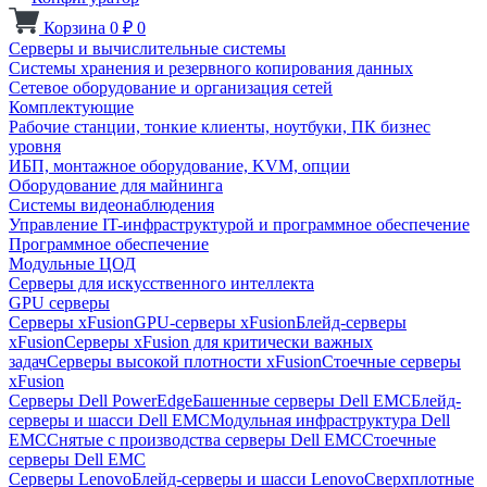
Корзина
0
₽
0
Серверы и вычислительные системы
Системы хранения и резервного копирования данных
Сетевое оборудование и организация сетей
Комплектующие
Рабочие станции, тонкие клиенты, ноутбуки, ПК бизнес
уровня
ИБП, монтажное оборудование, KVM, опции
Оборудование для майнинга
Системы видеонаблюдения
Управление IT-инфраструктурой и программное обеспечение
Программное обеспечение
Модульные ЦОД
Серверы для искусственного интеллекта
GPU серверы
Серверы xFusion
GPU-серверы xFusion
Блейд-серверы
xFusion
Серверы xFusion для критически важных
задач
Серверы высокой плотности xFusion
Стоечные серверы
xFusion
Серверы Dell PowerEdge
Башенные серверы Dell EMC
Блейд-
серверы и шасси Dell EMC
Модульная инфраструктура Dell
EMC
Снятые с производства серверы Dell EMC
Стоечные
серверы Dell EMC
Серверы Lenovo
Блейд-серверы и шасси Lenovo
Сверхплотные