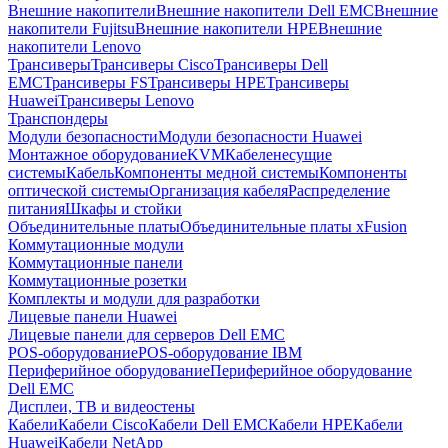
Внешние накопители
Внешние накопители Dell EMC
Внешние
накопители Fujitsu
Внешние накопители HPE
Внешние
накопители Lenovo
Трансиверы
Трансиверы Cisco
Трансиверы Dell
EMC
Трансиверы FS
Трансиверы HPE
Трансиверы
Huawei
Трансиверы Lenovo
Транспондеры
Модули безопасности
Модули безопасности Huawei
Монтажное оборудование
KVM
Кабеленесущие
системы
Кабель
Компоненты медной системы
Компоненты
оптической системы
Организация кабеля
Распределение
питания
Шкафы и стойки
Объединительные платы
Объединительные платы xFusion
Коммутационные модули
Коммутационные панели
Коммутационные розетки
Комплекты и модули для разработки
Лицевые панели Huawei
Лицевые панели для серверов Dell EMC
POS-оборудование
POS-оборудование IBM
Периферийное оборудование
Периферийное оборудование
Dell EMC
Дисплеи, ТВ и видеостены
Кабели
Кабели Cisco
Кабели Dell EMC
Кабели HPE
Кабели
Huawei
Кабели NetApp