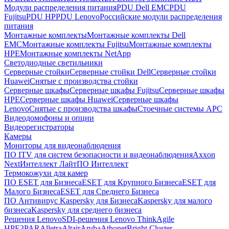
Модули распределения питания
PDU Dell EMC
PDU
Fujitsu
PDU HP
PDU Lenovo
Российские модули распределения
питания
Монтажные комплекты
Монтажные комплекты Dell
EMC
Монтажные комплекты Fujitsu
Монтажные комплекты
HPE
Монтажные комплекты NetApp
Светодиодные светильники
Серверные стойки
Серверные стойки Dell
Серверные стойки
Huawei
Снятые с производства стойки
Серверные шкафы
Серверные шкафы Fujitsu
Серверные шкафы
HPE
Серверные шкафы Huawei
Серверные шкафы
Lenovo
Снятые с производства шкафы
Стоечные системы APC
Видеодомофоны и опции
Видеорегистраторы
Камеры
Мониторы для видеонаблюдения
ПО ITV для систем безопасности и видеонаблюдения
Axxon
Next
Интеллект Лайт
ПО Интеллект
Термокожухи для камер
ПО ESET для Бизнеса
ESET для Крупного Бизнеса
ESET для
Малого Бизнеса
ESET для Среднего Бизнеса
ПО Антивирус Kaspersky для Бизнеса
Kaspersky для малого
бизнеса
Kaspersky для среднего бизнеса
Решения Lenovo
SDI-решения Lenovo ThinkAgile
HPE
3PAR
Alletra
Altair
Aruba
Athonet
Bright Cluster