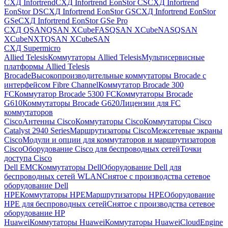
СХД Infortrend
СХД Infortrend EonStor CS
СХД Infortrend
EonStor DS
СХД Infortrend EonStor GS
СХД Infortrend EonStor
GSe
СХД Infortrend EonStor GSe Pro
СХД QSAN
QSAN XCubeFAS
QSAN XCubeNAS
QSAN
XCubeNXT
QSAN XCubeSAN
СХД Supermicro
Allied Telesis
Коммутаторы Allied Telesis
Мультисервисные
платформы Allied Telesis
Brocade
Высокопроизводительные коммутаторы Brocade с
интерфейсом Fibre Channel
Коммутатор Brocade 300
FC
Коммутатор Brocade 5300 FC
Коммутаторы Brocade
G610
Коммутаторы Brocade G620
Лицензии для FC
коммутаторов
Cisco
Антенны Cisco
Коммутаторы Cisco
Коммутаторы Cisco
Catalyst 2940 Series
Маршрутизаторы Cisco
Межсетевые экраны
Cisco
Модули и опции для коммутаторов и маршрутизаторов
Cisco
Оборудование Cisco для беспроводных сетей
Точки
доступа Cisco
Dell EMC
Коммутаторы Dell
Оборудование Dell для
беспроводных сетей WLAN
Снятое с производства сетевое
оборудование Dell
HPE
Коммутаторы HPE
Маршрутизаторы HPE
Оборудование
HPE для беспроводных сетей
Снятое с производства сетевое
оборудование HP
Huawei
Коммутаторы Huawei
Коммутаторы HuaweiCloudEngine