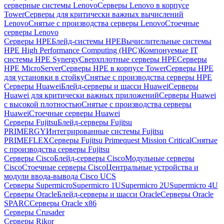
серверные системы Lenovo
Серверы Lenovo в корпусе
Tower
Серверы для критически важных вычислений
Lenovo
Снятые с производства серверы Lenovo
Стоечные
серверы Lenovo
Серверы HPE
Блейд-системы HPE
Вычислительные системы
HPE High Performance Computing (HPC)
Компонуемые IT
системы HPE Synergy
Сверхплотные серверы HPE
Серверы
HPE MicroServer
Серверы HPE в корпусе Tower
Серверы HPE
для установки в стойку
Снятые с производства серверы HPE
Серверы Huawei
Блейд-серверы и шасси Huawei
Серверы
Huawei для критически важных приложений
Серверы Huawei
с высокой плотностью
Снятые с производства серверы
Huawei
Стоечные серверы Huawei
Серверы Fujitsu
Блейд-серверы Fujitsu
PRIMERGY
Интегрированные системы Fujitsu
PRIMEFLEX
Серверы Fujitsu Primequest Mission Critical
Снятые
с производства серверы Fujitsu
Серверы Cisco
Блейд-серверы Cisco
Модульные серверы
Cisco
Стоечные серверы Cisco
Центральные устройства и
модули ввода-вывода Cisco UCS
Серверы Supermicro
Supermicro 1U
Supermicro 2U
Supermicro 4U
Серверы Oracle
Блейд-серверы и шасси Oracle
Серверы Oracle
SPARC
Серверы Oracle x86
Серверы Crusader
Серверы Rikor