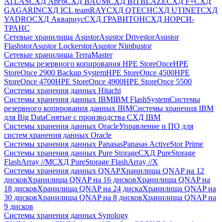
ATLAS
СХД Aрго
СХД BAUM
СХД BITBLAZE
СХД F+
СХД
GAGARIN
СХД ICL teamRAY
СХД QTECH
СХД UTINET
СХД
YADRO
СХД Аквариус
СХД ГРАВИТОН
СХД НОРСИ-
ТРАНС
Сетевые хранилища Asustor
Asustor Drivestor
Asustor
Flashstor
Asustor Lockerstor
Asustor Nimbustor
Сетевые хранилища TerraMaster
Системы резервного копирования HPE StoreOnce
HPE
StoreOnce 2900 Backup System
HPE StoreOnce 4500
HPE
StoreOnce 4700
HPE StoreOnce 4900
HPE StoreOnce 5500
Системы хранения данных Hitachi
Системы хранения данных IBM
IBM FlashSystem
Системы
резервного копирования данных IBM
Системы хранения IBM
для Big Data
Снятые с производства СХД IBM
Системы хранения данных Oracle
Управление и ПО для
систем хранения данных Oracle
Системы хранения данных Panasas
Panasas ActiveStor Prime
Системы хранения данных Pure Storage
СХД PureStorage
FlashArray //M
СХД PureStorage FlashArray //X
Системы хранения данных QNAP
Хранилища QNAP на 12
дисков
Хранилища QNAP на 16 дисков
Хранилища QNAP на
18 дисков
Хранилища QNAP на 24 диска
Хранилища QNAP на
30 дисков
Хранилища QNAP на 8 дисков
Хранилища QNAP на
9 дисков
Системы хранения данных Synology