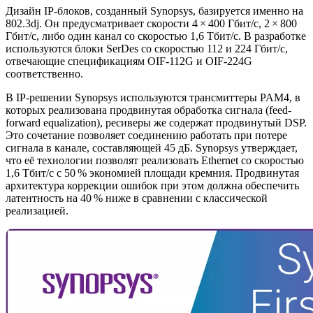
Дизайн IP-блоков, созданный Synopsys, базируется именно на
802.3dj. Он предусматривает скорости 4 × 400 Гбит/с, 2 × 800
Гбит/с, либо один канал со скоростью 1,6 Тбит/с. В разработке
используются блоки SerDes со скоростью 112 и 224 Гбит/с,
отвечающие спецификациям OIF-112G и OIF-224G
соответственно.
В IP-решении Synopsys используются трансмиттеры PAM4, в
которых реализована продвинутая обработка сигнала (feed-
forward equalization), ресиверы же содержат продвинутый DSP.
Это сочетание позволяет соединению работать при потере
сигнала в канале, составляющей 45 дБ. Synopsys утверждает,
что её технологии позволят реализовать Ethernet со скоростью
1,6 Тбит/с с 50 % экономией площади кремния. Продвинутая
архитектура коррекции ошибок при этом должна обеспечить
латентность на 40 % ниже в сравнении с классической
реализацией.