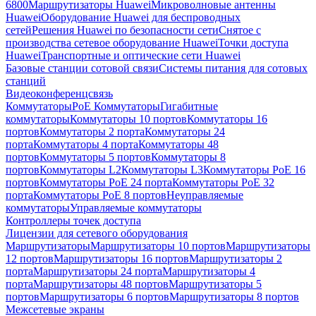
6800
Маршрутизаторы Huawei
Микроволновые антенны
Huawei
Оборудование Huawei для беспроводных
сетей
Решения Huawei по безопасности сети
Снятое с
производства сетевое оборудование Huawei
Точки доступа
Huawei
Транспортные и оптические сети Huawei
Базовые станции сотовой связи
Системы питания для сотовых
станций
Видеоконференцсвязь
Коммутаторы
PoE Коммутаторы
Гигабитные
коммутаторы
Коммутаторы 10 портов
Коммутаторы 16
портов
Коммутаторы 2 порта
Коммутаторы 24
порта
Коммутаторы 4 порта
Коммутаторы 48
портов
Коммутаторы 5 портов
Коммутаторы 8
портов
Коммутаторы L2
Коммутаторы L3
Коммутаторы PoE 16
портов
Коммутаторы PoE 24 порта
Коммутаторы PoE 32
порта
Коммутаторы PoE 8 портов
Неуправляемые
коммутаторы
Управляемые коммутаторы
Контроллеры точек доступа
Лицензии для сетевого оборудования
Маршрутизаторы
Маршрутизаторы 10 портов
Маршрутизаторы
12 портов
Маршрутизаторы 16 портов
Маршрутизаторы 2
порта
Маршрутизаторы 24 порта
Маршрутизаторы 4
порта
Маршрутизаторы 48 портов
Маршрутизаторы 5
портов
Маршрутизаторы 6 портов
Маршрутизаторы 8 портов
Межсетевые экраны