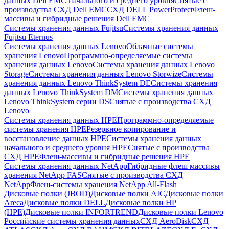
данных Dell EMC начального и среднего уровня
Снятые с
производства СХД Dell EMC
СХД DELL PowerProtect
Флеш-
массивы и гибридные решения Dell EMC
Системы хранения данных Fujitsu
Системы хранения данных
Fujitsu Eternus
Системы хранения данных Lenovo
Облачные системы
хранения Lenovo
Программно-определяемые системы
хранения данных Lenovo
Системы хранения данных Lenovo
Storage
Системы хранения данных Lenovo Storwize
Системы
хранения данных Lenovo ThinkSystem DE
Системы хранения
данных Lenovo ThinkSystem DM
Системы хранения данных
Lenovo ThinkSystem серии DS
Снятые с производства СХД
Lenovo
Системы хранения данных HPE
Программно-определяемые
системы хранения HPE
Резервное копирование и
восстановление данных HPE
Системы хранения данных
начального и среднего уровня HPE
Снятые с производства
СХД HPE
Флеш-массивы и гибридные решения HPE
Cистемы хранения данных NetApp
Гибридные флеш массивы
хранения NetApp FAS
Снятые с производства СХД
NetApp
Флеш-системы хранения NetApp All-Flash
Дисковые полки (JBOD)
Дисковые полки AIC
Дисковые полки
Areca
Дисковые полки DELL
Дисковые полки HP
(HPE)
Дисковые полки INFORTREND
Дисковые полки Lenovo
Российские системы хранения данных
СХД AeroDisk
СХД