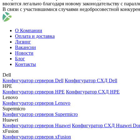
ввозится легально благодаря новому законодательству с парал
В связи с участившимися случаями недобросовестной конкуре
О Компании
Оплата и доставка
Лизинг
Вакансии
Новости
Блог
Контакты
Dell
Конфигуратор серверов Dell
Конфигуратор СХД Dell
HPE
Конфигуратор серверов HPE
Конфигуратор СХД HPE
Lenovo
Конфигуратор серверов Lenovo
Supermicro
Конфигуратор серверов Supermicro
Huawei
Конфигуратор серверов Huawei
Конфигуратор СХД Huawei Do
xFusion
Конфигуратор серверов xFusion