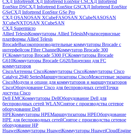
СХД Infortrend
СХД Infortrend EonStor CS
СХД Infortrend
EonStor DS
СХД Infortrend EonStor GS
СХД Infortrend EonStor
GSe
СХД Infortrend EonStor GSe Pro
СХД QSAN
QSAN XCubeFAS
QSAN XCubeNAS
QSAN
XCubeNXT
QSAN XCubeSAN
СХД Supermicro
Allied Telesis
Коммутаторы Allied Telesis
Мультисервисные
платформы Allied Telesis
Brocade
Высокопроизводительные коммутаторы Brocade с
интерфейсом Fibre Channel
Коммутатор Brocade 300
FC
Коммутатор Brocade 5300 FC
Коммутаторы Brocade
G610
Коммутаторы Brocade G620
Лицензии для FC
коммутаторов
Cisco
Антенны Cisco
Коммутаторы Cisco
Коммутаторы Cisco
Catalyst 2940 Series
Маршрутизаторы Cisco
Межсетевые экраны
Cisco
Модули и опции для коммутаторов и маршрутизаторов
Cisco
Оборудование Cisco для беспроводных сетей
Точки
доступа Cisco
Dell EMC
Коммутаторы Dell
Оборудование Dell для
беспроводных сетей WLAN
Снятое с производства сетевое
оборудование Dell
HPE
Коммутаторы HPE
Маршрутизаторы HPE
Оборудование
HPE для беспроводных сетей
Снятое с производства сетевое
оборудование HP
Huawei
Коммутаторы Huawei
Коммутаторы HuaweiCloudEngine