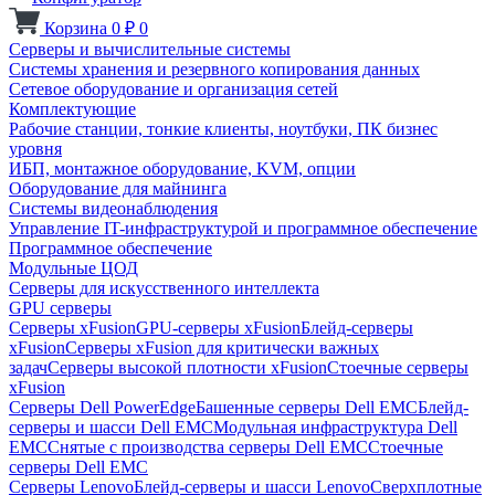
Корзина
0
₽
0
Серверы и вычислительные системы
Системы хранения и резервного копирования данных
Сетевое оборудование и организация сетей
Комплектующие
Рабочие станции, тонкие клиенты, ноутбуки, ПК бизнес
уровня
ИБП, монтажное оборудование, KVM, опции
Оборудование для майнинга
Системы видеонаблюдения
Управление IT-инфраструктурой и программное обеспечение
Программное обеспечение
Модульные ЦОД
Серверы для искусственного интеллекта
GPU серверы
Серверы xFusion
GPU-серверы xFusion
Блейд-серверы
xFusion
Серверы xFusion для критически важных
задач
Серверы высокой плотности xFusion
Стоечные серверы
xFusion
Серверы Dell PowerEdge
Башенные серверы Dell EMC
Блейд-
серверы и шасси Dell EMC
Модульная инфраструктура Dell
EMC
Снятые с производства серверы Dell EMC
Стоечные
серверы Dell EMC
Серверы Lenovo
Блейд-серверы и шасси Lenovo
Сверхплотные