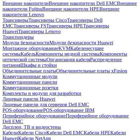
Внешние накопители
Внешние накопители Dell EMC
Внешние
накопители Fujitsu
Внешние накопители HPE
Внешние
накопители Lenovo
Трансиверы
Трансиверы Cisco
Трансиверы Dell
EMC
Трансиверы FS
Трансиверы HPE
Трансиверы
Huawei
Трансиверы Lenovo
Транспондеры
Модули безопасности
Модули безопасности Huawei
Монтажное оборудование
KVM
Кабеленесущие
системы
Кабель
Компоненты медной системы
Компоненты
оптической системы
Организация кабеля
Распределение
питания
Шкафы и стойки
Объединительные платы
Объединительные платы xFusion
Коммутационные модули
Коммутационные панели
Коммутационные розетки
Комплекты и модули для разработки
Лицевые панели Huawei
Лицевые панели для серверов Dell EMC
POS-оборудование
POS-оборудование IBM
Периферийное оборудование
Периферийное оборудование
Dell EMC
Дисплеи, ТВ и видеостены
Кабели
Кабели Cisco
Кабели Dell EMC
Кабели HPE
Кабели
Huawei
Кабели NetApp