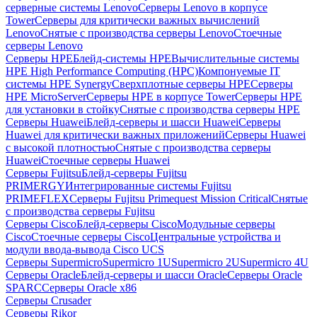
серверные системы Lenovo
Серверы Lenovo в корпусе
Tower
Серверы для критически важных вычислений
Lenovo
Снятые с производства серверы Lenovo
Стоечные
серверы Lenovo
Серверы HPE
Блейд-системы HPE
Вычислительные системы
HPE High Performance Computing (HPC)
Компонуемые IT
системы HPE Synergy
Сверхплотные серверы HPE
Серверы
HPE MicroServer
Серверы HPE в корпусе Tower
Серверы HPE
для установки в стойку
Снятые с производства серверы HPE
Серверы Huawei
Блейд-серверы и шасси Huawei
Серверы
Huawei для критически важных приложений
Серверы Huawei
с высокой плотностью
Снятые с производства серверы
Huawei
Стоечные серверы Huawei
Серверы Fujitsu
Блейд-серверы Fujitsu
PRIMERGY
Интегрированные системы Fujitsu
PRIMEFLEX
Серверы Fujitsu Primequest Mission Critical
Снятые
с производства серверы Fujitsu
Серверы Cisco
Блейд-серверы Cisco
Модульные серверы
Cisco
Стоечные серверы Cisco
Центральные устройства и
модули ввода-вывода Cisco UCS
Серверы Supermicro
Supermicro 1U
Supermicro 2U
Supermicro 4U
Серверы Oracle
Блейд-серверы и шасси Oracle
Серверы Oracle
SPARC
Серверы Oracle x86
Серверы Crusader
Серверы Rikor