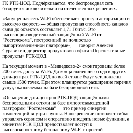
ГК РТК-ЦОД. Подчёркивается, что беспроводная сеть
базируется исключительно на отечественных решениях.
«Запущенная сеть Wi-Fi обеспечивает простую авторизацию и
высокую скорость — общая пропускная способность каналов
связи до объектов составляет 1,71 Гбит/с. Это
высокопроизводительный защищённый Wi-Fi от
"Ростелекома", построенный на полностью
импортозамещенной платформе», — говорит Алексей
Суравикин, директор продуктового офиса «Перспективные
продукты» РТК-ЦОД.
На текущий момент в «Медведково-2» смонтированы более
200 точек доступа Wi-Fi. До конца нынешнего года в других
дата-центрах РТК-ЦОД по всей стране будут установлены
свыше 1500 точек. При этом планируется расширение перечня
услуг, оказываемых на базе беспроводной сети.
«Оснащение дата-центров РТК-ЦОД защищёнными
беспроводными сетями на базе импортозамещенной
платформы "Ростелекома" — это пример синергии
компетенций внутри группы. Наше решение позволяет гибко
управлять сервисом и оперативно внедрять новые функции, а
клиентам РТК-ЦОД предоставляет доступ к
высокоскоростному безопасному Wi-Fi с простой