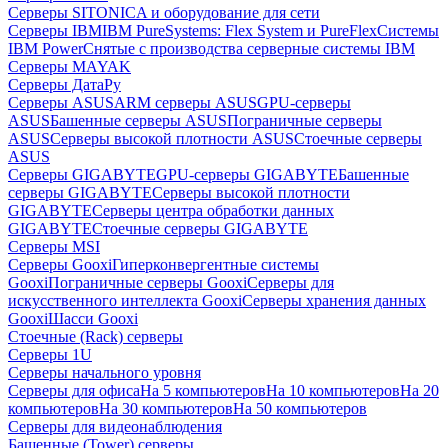
Серверы SITONICA и оборудование для сети
Серверы IBM
IBM PureSystems: Flex System и PureFlex
Системы
IBM Power
Снятые с производства серверные системы IBM
Серверы MAYAK
Серверы ДатаРу
Серверы ASUS
ARM серверы ASUS
GPU-серверы
ASUS
Башенные серверы ASUS
Пограничные серверы
ASUS
Серверы высокой плотности ASUS
Стоечные серверы
ASUS
Серверы GIGABYTE
GPU-серверы GIGABYTE
Башенные
серверы GIGABYTE
Серверы высокой плотности
GIGABYTE
Серверы центра обработки данных
GIGABYTE
Стоечные серверы GIGABYTE
Серверы MSI
Серверы Gooxi
Гиперконвергентные системы
Gooxi
Пограничные серверы Gooxi
Серверы для
искусственного интеллекта Gooxi
Серверы хранения данных
Gooxi
Шасси Gooxi
Стоечные (Rack) серверы
Серверы 1U
Серверы начального уровня
Серверы для офиса
На 5 компьютеров
На 10 компьютеров
На 20
компьютеров
На 30 компьютеров
На 50 компьютеров
Серверы для видеонаблюдения
Башенные (Tower) серверы