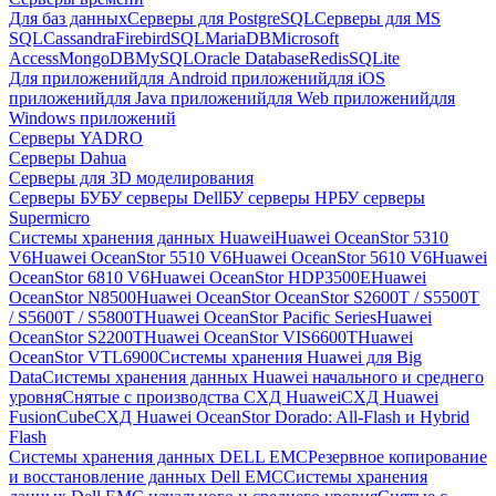
Для баз данных
Серверы для PostgreSQL
Серверы для MS
SQL
Cassandra
FirebirdSQL
MariaDB
Microsoft
Access
MongoDB
MySQL
Oracle Database
Redis
SQLite
Для приложений
для Android приложений
для iOS
приложений
для Java приложений
для Web приложений
для
Windows приложений
Серверы YADRO
Серверы Dahua
Серверы для 3D моделирования
Серверы БУ
БУ серверы Dell
БУ серверы HP
БУ серверы
Supermicro
Системы хранения данных Huawei
Huawei OceanStor 5310
V6
Huawei OceanStor 5510 V6
Huawei OceanStor 5610 V6
Huawei
OceanStor 6810 V6
Huawei OceanStor HDP3500E
Huawei
OceanStor N8500
Huawei OceanStor OceanStor S2600T / S5500T
/ S5600T / S5800T
Huawei OceanStor Pacific Series
Huawei
OceanStor S2200T
Huawei OceanStor VIS6600T
Huawei
OceanStor VTL6900
Системы хранения Huawei для Big
Data
Системы хранения данных Huawei начального и среднего
уровня
Снятые с производства СХД Huawei
СХД Huawei
FusionCube
СХД Huawei OceanStor Dorado: All-Flash и Hybrid
Flash
Системы хранения данных DELL EMC
Резервное копирование
и восстановление данных Dell EMC
Системы хранения