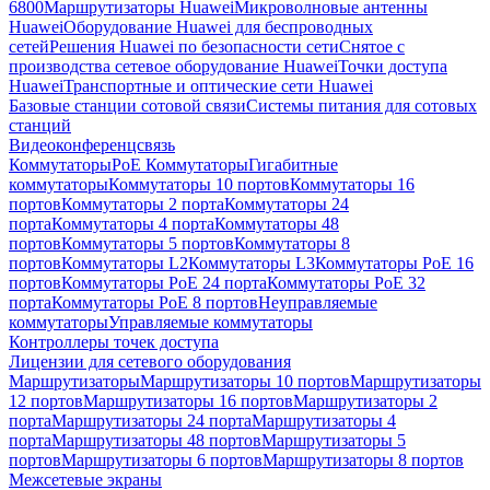
6800
Маршрутизаторы Huawei
Микроволновые антенны
Huawei
Оборудование Huawei для беспроводных
сетей
Решения Huawei по безопасности сети
Снятое с
производства сетевое оборудование Huawei
Точки доступа
Huawei
Транспортные и оптические сети Huawei
Базовые станции сотовой связи
Системы питания для сотовых
станций
Видеоконференцсвязь
Коммутаторы
PoE Коммутаторы
Гигабитные
коммутаторы
Коммутаторы 10 портов
Коммутаторы 16
портов
Коммутаторы 2 порта
Коммутаторы 24
порта
Коммутаторы 4 порта
Коммутаторы 48
портов
Коммутаторы 5 портов
Коммутаторы 8
портов
Коммутаторы L2
Коммутаторы L3
Коммутаторы PoE 16
портов
Коммутаторы PoE 24 порта
Коммутаторы PoE 32
порта
Коммутаторы PoE 8 портов
Неуправляемые
коммутаторы
Управляемые коммутаторы
Контроллеры точек доступа
Лицензии для сетевого оборудования
Маршрутизаторы
Маршрутизаторы 10 портов
Маршрутизаторы
12 портов
Маршрутизаторы 16 портов
Маршрутизаторы 2
порта
Маршрутизаторы 24 порта
Маршрутизаторы 4
порта
Маршрутизаторы 48 портов
Маршрутизаторы 5
портов
Маршрутизаторы 6 портов
Маршрутизаторы 8 портов
Межсетевые экраны