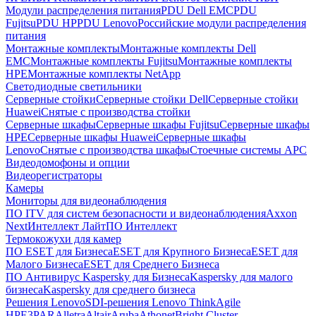
Модули распределения питания
PDU Dell EMC
PDU
Fujitsu
PDU HP
PDU Lenovo
Российские модули распределения
питания
Монтажные комплекты
Монтажные комплекты Dell
EMC
Монтажные комплекты Fujitsu
Монтажные комплекты
HPE
Монтажные комплекты NetApp
Светодиодные светильники
Серверные стойки
Серверные стойки Dell
Серверные стойки
Huawei
Снятые с производства стойки
Серверные шкафы
Серверные шкафы Fujitsu
Серверные шкафы
HPE
Серверные шкафы Huawei
Серверные шкафы
Lenovo
Снятые с производства шкафы
Стоечные системы APC
Видеодомофоны и опции
Видеорегистраторы
Камеры
Мониторы для видеонаблюдения
ПО ITV для систем безопасности и видеонаблюдения
Axxon
Next
Интеллект Лайт
ПО Интеллект
Термокожухи для камер
ПО ESET для Бизнеса
ESET для Крупного Бизнеса
ESET для
Малого Бизнеса
ESET для Среднего Бизнеса
ПО Антивирус Kaspersky для Бизнеса
Kaspersky для малого
бизнеса
Kaspersky для среднего бизнеса
Решения Lenovo
SDI-решения Lenovo ThinkAgile
HPE
3PAR
Alletra
Altair
Aruba
Athonet
Bright Cluster