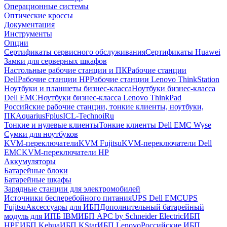
Операционные системы
Оптические кроссы
Документация
Инструменты
Опции
Сертификаты сервисного обслуживания
Сертификаты Huawei
Замки для серверных шкафов
Настольные рабочие станции и ПК
Рабочие станции
Dell
Рабочие станции HP
Рабочие станции Lenovo ThinkStation
Ноутбуки и планшеты бизнес-класса
Ноутбуки бизнес-класса
Dell EMC
Ноутбуки бизнес-класса Lenovo ThinkPad
Российские рабочие станции, тонкие клиенты, ноутбуки,
ПК
Aquarius
Fplus
ICL-Techno
iRu
Тонкие и нулевые клиенты
Тонкие клиенты Dell EMC Wyse
Сумки для ноутбуков
KVM-переключатели
KVM Fujitsu
KVM-переключатели Dell
EMC
KVM-переключатели HP
Аккумуляторы
Батарейные блоки
Батарейные шкафы
Зарядные станции для электромобилей
Источники бесперебойного питания
UPS Dell EMC
UPS
Fujitsu
Аксессуары для ИБП
Дополнительный батарейный
модуль для ИПБ IBM
ИБП APC by Schneider Electric
ИБП
HPE
ИБП Kehua
ИБП KStar
ИБП Lenovo
Российские ИБП