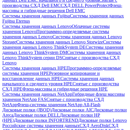
данных Dell EMC начального и среднего уровня
Снятые с
производства СХД Dell EMC
СХД DELL PowerProtect
Флеш-
массивы и гибридные решения Dell EMC
Системы хранения данных Fujitsu
Системы хранения данных
Fujitsu Eternus
Системы хранения данных Lenovo
Облачные системы
хранения Lenovo
Программно-определяемые системы
хранения данных Lenovo
Системы хранения данных Lenovo
Storage
Системы хранения данных Lenovo Storwize
Системы
хранения данных Lenovo ThinkSystem DE
Системы хранения
данных Lenovo ThinkSystem DM
Системы хранения данных
Lenovo ThinkSystem серии DS
Снятые с производства СХД
Lenovo
Системы хранения данных HPE
Программно-определяемые
системы хранения HPE
Резервное копирование и
восстановление данных HPE
Системы хранения данных
начального и среднего уровня HPE
Снятые с производства
СХД HPE
Флеш-массивы и гибридные решения HPE
Cистемы хранения данных NetApp
Гибридные флеш массивы
хранения NetApp FAS
Снятые с производства СХД
NetApp
Флеш-системы хранения NetApp All-Flash
Дисковые полки (JBOD)
Дисковые полки AIC
Дисковые полки
Areca
Дисковые полки DELL
Дисковые полки HP
(HPE)
Дисковые полки INFORTREND
Дисковые полки Lenovo
Российские системы хранения данных
СХД AeroDisk
СХД