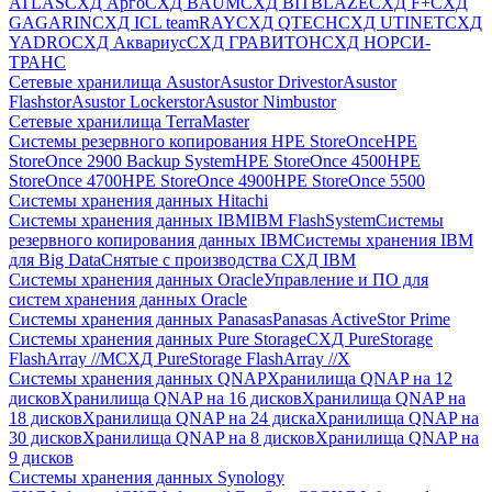
ATLAS
СХД Aрго
СХД BAUM
СХД BITBLAZE
СХД F+
СХД
GAGARIN
СХД ICL teamRAY
СХД QTECH
СХД UTINET
СХД
YADRO
СХД Аквариус
СХД ГРАВИТОН
СХД НОРСИ-
ТРАНС
Сетевые хранилища Asustor
Asustor Drivestor
Asustor
Flashstor
Asustor Lockerstor
Asustor Nimbustor
Сетевые хранилища TerraMaster
Системы резервного копирования HPE StoreOnce
HPE
StoreOnce 2900 Backup System
HPE StoreOnce 4500
HPE
StoreOnce 4700
HPE StoreOnce 4900
HPE StoreOnce 5500
Системы хранения данных Hitachi
Системы хранения данных IBM
IBM FlashSystem
Системы
резервного копирования данных IBM
Системы хранения IBM
для Big Data
Снятые с производства СХД IBM
Системы хранения данных Oracle
Управление и ПО для
систем хранения данных Oracle
Системы хранения данных Panasas
Panasas ActiveStor Prime
Системы хранения данных Pure Storage
СХД PureStorage
FlashArray //M
СХД PureStorage FlashArray //X
Системы хранения данных QNAP
Хранилища QNAP на 12
дисков
Хранилища QNAP на 16 дисков
Хранилища QNAP на
18 дисков
Хранилища QNAP на 24 диска
Хранилища QNAP на
30 дисков
Хранилища QNAP на 8 дисков
Хранилища QNAP на
9 дисков
Системы хранения данных Synology