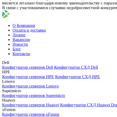
ввозится легально благодаря новому законодательству с парал
В связи с участившимися случаями недобросовестной конкуре
О Компании
Оплата и доставка
Лизинг
Вакансии
Новости
Блог
Контакты
Dell
Конфигуратор серверов Dell
Конфигуратор СХД Dell
HPE
Конфигуратор серверов HPE
Конфигуратор СХД HPE
Lenovo
Конфигуратор серверов Lenovo
Supermicro
Конфигуратор серверов Supermicro
Huawei
Конфигуратор серверов Huawei
Конфигуратор СХД Huawei Do
xFusion
Конфигуратор серверов xFusion