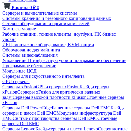
Корзина
0
₽
0
Серверы и вычислительные системы
Системы хранения и резервного копирования данных
Сетевое оборудование и организация сетей
Комплектующие
Рабочие станции, тонкие клиенты, ноутбуки, ПК бизнес
уровня
ИБП, монтажное оборудование, KVM, опции
Оборудование для майнинга
Системы видеонаблюдения
Управление IT-инфраструктурой и программное обеспечение
Программное обеспечение
Модульные ЦОД
Серверы для искусственного интеллекта
GPU серверы
Серверы xFusion
GPU-серверы xFusion
Блейд-серверы
xFusion
Серверы xFusion для критически важных
задач
Серверы высокой плотности xFusion
Стоечные серверы
xFusion
Серверы Dell PowerEdge
Башенные серверы Dell EMC
Блейд-
серверы и шасси Dell EMC
Модульная инфраструктура Dell
EMC
Снятые с производства серверы Dell EMC
Стоечные
серверы Dell EMC
Серверы Lenovo
Блейд-серверы и шасси Lenovo
Сверхплотные