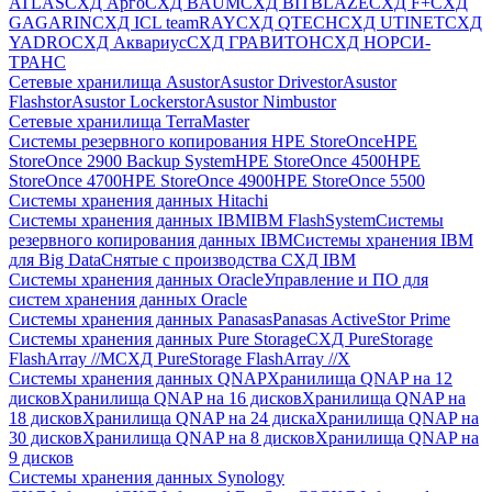
ATLAS
СХД Aрго
СХД BAUM
СХД BITBLAZE
СХД F+
СХД
GAGARIN
СХД ICL teamRAY
СХД QTECH
СХД UTINET
СХД
YADRO
СХД Аквариус
СХД ГРАВИТОН
СХД НОРСИ-
ТРАНС
Сетевые хранилища Asustor
Asustor Drivestor
Asustor
Flashstor
Asustor Lockerstor
Asustor Nimbustor
Сетевые хранилища TerraMaster
Системы резервного копирования HPE StoreOnce
HPE
StoreOnce 2900 Backup System
HPE StoreOnce 4500
HPE
StoreOnce 4700
HPE StoreOnce 4900
HPE StoreOnce 5500
Системы хранения данных Hitachi
Системы хранения данных IBM
IBM FlashSystem
Системы
резервного копирования данных IBM
Системы хранения IBM
для Big Data
Снятые с производства СХД IBM
Системы хранения данных Oracle
Управление и ПО для
систем хранения данных Oracle
Системы хранения данных Panasas
Panasas ActiveStor Prime
Системы хранения данных Pure Storage
СХД PureStorage
FlashArray //M
СХД PureStorage FlashArray //X
Системы хранения данных QNAP
Хранилища QNAP на 12
дисков
Хранилища QNAP на 16 дисков
Хранилища QNAP на
18 дисков
Хранилища QNAP на 24 диска
Хранилища QNAP на
30 дисков
Хранилища QNAP на 8 дисков
Хранилища QNAP на
9 дисков
Системы хранения данных Synology