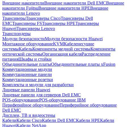
Внешние накопители
Внешние накопители Dell EMC
Внешние
накопители Fujitsu
Внешние накопители HPE
Внешние
накопители Lenovo
Трансиверы
Трансиверы Cisco
Трансиверы Dell
EMC
Трансиверы FS
Трансиверы HPE
Трансиверы
Huawei
Трансиверы Lenovo
Транспондеры
Модули безопасности
Модули безопасности Huawei
Монтажное оборудование
KVM
Кабеленесущие
системы
Кабель
Компоненты медной системы
Компоненты
оптической системы
Организация кабеля
Распределение
питания
Шкафы и стойки
Объединительные платы
Объединительные платы xFusion
Коммутационные модули
Коммутационные панели
Коммутационные розетки
Комплекты и модули для разработки
Лицевые панели Huawei
Лицевые панели для серверов Dell EMC
POS-оборудование
POS-оборудование IBM
Периферийное оборудование
Периферийное оборудование
Dell EMC
Дисплеи, ТВ и видеостены
Кабели
Кабели Cisco
Кабели Dell EMC
Кабели HPE
Кабели
Huawei
Кабели NetApp