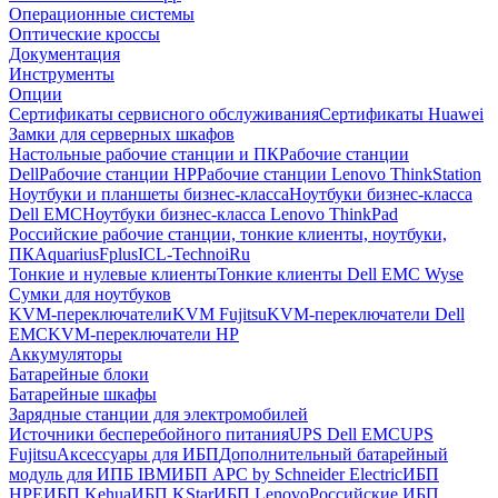
Операционные системы
Оптические кроссы
Документация
Инструменты
Опции
Сертификаты сервисного обслуживания
Сертификаты Huawei
Замки для серверных шкафов
Настольные рабочие станции и ПК
Рабочие станции
Dell
Рабочие станции HP
Рабочие станции Lenovo ThinkStation
Ноутбуки и планшеты бизнес-класса
Ноутбуки бизнес-класса
Dell EMC
Ноутбуки бизнес-класса Lenovo ThinkPad
Российские рабочие станции, тонкие клиенты, ноутбуки,
ПК
Aquarius
Fplus
ICL-Techno
iRu
Тонкие и нулевые клиенты
Тонкие клиенты Dell EMC Wyse
Сумки для ноутбуков
KVM-переключатели
KVM Fujitsu
KVM-переключатели Dell
EMC
KVM-переключатели HP
Аккумуляторы
Батарейные блоки
Батарейные шкафы
Зарядные станции для электромобилей
Источники бесперебойного питания
UPS Dell EMC
UPS
Fujitsu
Аксессуары для ИБП
Дополнительный батарейный
модуль для ИПБ IBM
ИБП APC by Schneider Electric
ИБП
HPE
ИБП Kehua
ИБП KStar
ИБП Lenovo
Российские ИБП