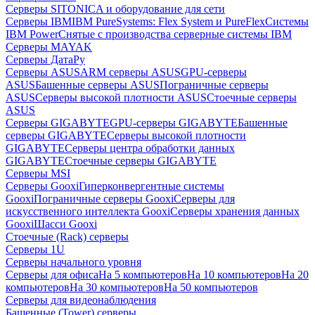
Серверы SITONICA и оборудование для сети
Серверы IBM
IBM PureSystems: Flex System и PureFlex
Системы
IBM Power
Снятые с производства серверные системы IBM
Серверы MAYAK
Серверы ДатаРу
Серверы ASUS
ARM серверы ASUS
GPU-серверы
ASUS
Башенные серверы ASUS
Пограничные серверы
ASUS
Серверы высокой плотности ASUS
Стоечные серверы
ASUS
Серверы GIGABYTE
GPU-серверы GIGABYTE
Башенные
серверы GIGABYTE
Серверы высокой плотности
GIGABYTE
Серверы центра обработки данных
GIGABYTE
Стоечные серверы GIGABYTE
Серверы MSI
Серверы Gooxi
Гиперконвергентные системы
Gooxi
Пограничные серверы Gooxi
Серверы для
искусственного интеллекта Gooxi
Серверы хранения данных
Gooxi
Шасси Gooxi
Стоечные (Rack) серверы
Серверы 1U
Серверы начального уровня
Серверы для офиса
На 5 компьютеров
На 10 компьютеров
На 20
компьютеров
На 30 компьютеров
На 50 компьютеров
Серверы для видеонаблюдения
Башенные (Tower) серверы