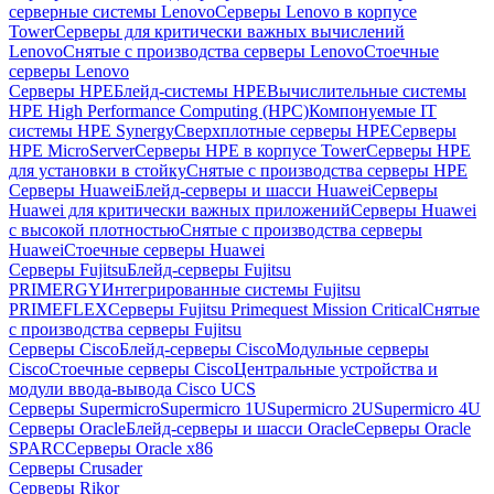
серверные системы Lenovo
Серверы Lenovo в корпусе
Tower
Серверы для критически важных вычислений
Lenovo
Снятые с производства серверы Lenovo
Стоечные
серверы Lenovo
Серверы HPE
Блейд-системы HPE
Вычислительные системы
HPE High Performance Computing (HPC)
Компонуемые IT
системы HPE Synergy
Сверхплотные серверы HPE
Серверы
HPE MicroServer
Серверы HPE в корпусе Tower
Серверы HPE
для установки в стойку
Снятые с производства серверы HPE
Серверы Huawei
Блейд-серверы и шасси Huawei
Серверы
Huawei для критически важных приложений
Серверы Huawei
с высокой плотностью
Снятые с производства серверы
Huawei
Стоечные серверы Huawei
Серверы Fujitsu
Блейд-серверы Fujitsu
PRIMERGY
Интегрированные системы Fujitsu
PRIMEFLEX
Серверы Fujitsu Primequest Mission Critical
Снятые
с производства серверы Fujitsu
Серверы Cisco
Блейд-серверы Cisco
Модульные серверы
Cisco
Стоечные серверы Cisco
Центральные устройства и
модули ввода-вывода Cisco UCS
Серверы Supermicro
Supermicro 1U
Supermicro 2U
Supermicro 4U
Серверы Oracle
Блейд-серверы и шасси Oracle
Серверы Oracle
SPARC
Серверы Oracle x86
Серверы Crusader
Серверы Rikor