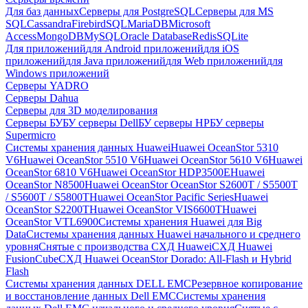
Для баз данных
Серверы для PostgreSQL
Серверы для MS
SQL
Cassandra
FirebirdSQL
MariaDB
Microsoft
Access
MongoDB
MySQL
Oracle Database
Redis
SQLite
Для приложений
для Android приложений
для iOS
приложений
для Java приложений
для Web приложений
для
Windows приложений
Серверы YADRO
Серверы Dahua
Серверы для 3D моделирования
Серверы БУ
БУ серверы Dell
БУ серверы HP
БУ серверы
Supermicro
Системы хранения данных Huawei
Huawei OceanStor 5310
V6
Huawei OceanStor 5510 V6
Huawei OceanStor 5610 V6
Huawei
OceanStor 6810 V6
Huawei OceanStor HDP3500E
Huawei
OceanStor N8500
Huawei OceanStor OceanStor S2600T / S5500T
/ S5600T / S5800T
Huawei OceanStor Pacific Series
Huawei
OceanStor S2200T
Huawei OceanStor VIS6600T
Huawei
OceanStor VTL6900
Системы хранения Huawei для Big
Data
Системы хранения данных Huawei начального и среднего
уровня
Снятые с производства СХД Huawei
СХД Huawei
FusionCube
СХД Huawei OceanStor Dorado: All-Flash и Hybrid
Flash
Системы хранения данных DELL EMC
Резервное копирование
и восстановление данных Dell EMC
Системы хранения