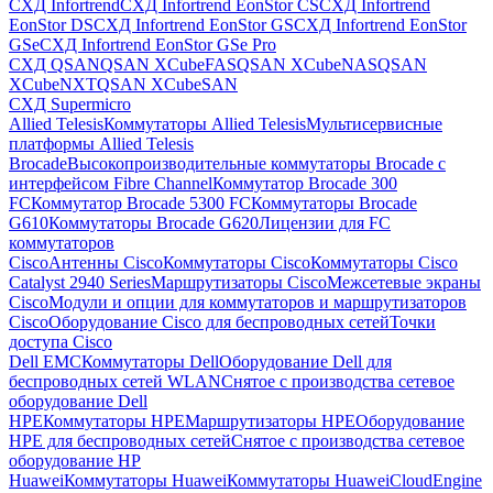
СХД Infortrend
СХД Infortrend EonStor CS
СХД Infortrend
EonStor DS
СХД Infortrend EonStor GS
СХД Infortrend EonStor
GSe
СХД Infortrend EonStor GSe Pro
СХД QSAN
QSAN XCubeFAS
QSAN XCubeNAS
QSAN
XCubeNXT
QSAN XCubeSAN
СХД Supermicro
Allied Telesis
Коммутаторы Allied Telesis
Мультисервисные
платформы Allied Telesis
Brocade
Высокопроизводительные коммутаторы Brocade с
интерфейсом Fibre Channel
Коммутатор Brocade 300
FC
Коммутатор Brocade 5300 FC
Коммутаторы Brocade
G610
Коммутаторы Brocade G620
Лицензии для FC
коммутаторов
Cisco
Антенны Cisco
Коммутаторы Cisco
Коммутаторы Cisco
Catalyst 2940 Series
Маршрутизаторы Cisco
Межсетевые экраны
Cisco
Модули и опции для коммутаторов и маршрутизаторов
Cisco
Оборудование Cisco для беспроводных сетей
Точки
доступа Cisco
Dell EMC
Коммутаторы Dell
Оборудование Dell для
беспроводных сетей WLAN
Снятое с производства сетевое
оборудование Dell
HPE
Коммутаторы HPE
Маршрутизаторы HPE
Оборудование
HPE для беспроводных сетей
Снятое с производства сетевое
оборудование HP
Huawei
Коммутаторы Huawei
Коммутаторы HuaweiCloudEngine