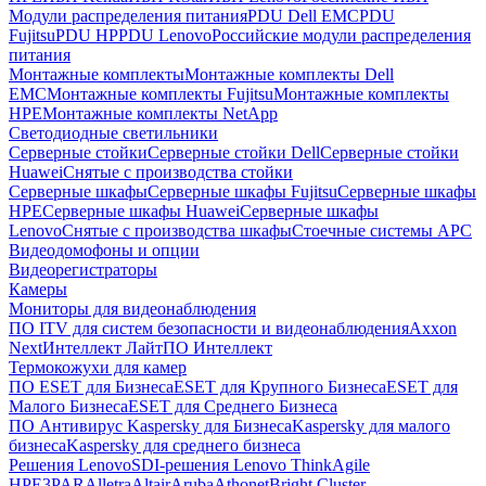
Модули распределения питания
PDU Dell EMC
PDU
Fujitsu
PDU HP
PDU Lenovo
Российские модули распределения
питания
Монтажные комплекты
Монтажные комплекты Dell
EMC
Монтажные комплекты Fujitsu
Монтажные комплекты
HPE
Монтажные комплекты NetApp
Светодиодные светильники
Серверные стойки
Серверные стойки Dell
Серверные стойки
Huawei
Снятые с производства стойки
Серверные шкафы
Серверные шкафы Fujitsu
Серверные шкафы
HPE
Серверные шкафы Huawei
Серверные шкафы
Lenovo
Снятые с производства шкафы
Стоечные системы APC
Видеодомофоны и опции
Видеорегистраторы
Камеры
Мониторы для видеонаблюдения
ПО ITV для систем безопасности и видеонаблюдения
Axxon
Next
Интеллект Лайт
ПО Интеллект
Термокожухи для камер
ПО ESET для Бизнеса
ESET для Крупного Бизнеса
ESET для
Малого Бизнеса
ESET для Среднего Бизнеса
ПО Антивирус Kaspersky для Бизнеса
Kaspersky для малого
бизнеса
Kaspersky для среднего бизнеса
Решения Lenovo
SDI-решения Lenovo ThinkAgile
HPE
3PAR
Alletra
Altair
Aruba
Athonet
Bright Cluster