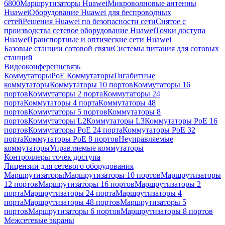
6800
Маршрутизаторы Huawei
Микроволновые антенны
Huawei
Оборудование Huawei для беспроводных
сетей
Решения Huawei по безопасности сети
Снятое с
производства сетевое оборудование Huawei
Точки доступа
Huawei
Транспортные и оптические сети Huawei
Базовые станции сотовой связи
Системы питания для сотовых
станций
Видеоконференцсвязь
Коммутаторы
PoE Коммутаторы
Гигабитные
коммутаторы
Коммутаторы 10 портов
Коммутаторы 16
портов
Коммутаторы 2 порта
Коммутаторы 24
порта
Коммутаторы 4 порта
Коммутаторы 48
портов
Коммутаторы 5 портов
Коммутаторы 8
портов
Коммутаторы L2
Коммутаторы L3
Коммутаторы PoE 16
портов
Коммутаторы PoE 24 порта
Коммутаторы PoE 32
порта
Коммутаторы PoE 8 портов
Неуправляемые
коммутаторы
Управляемые коммутаторы
Контроллеры точек доступа
Лицензии для сетевого оборудования
Маршрутизаторы
Маршрутизаторы 10 портов
Маршрутизаторы
12 портов
Маршрутизаторы 16 портов
Маршрутизаторы 2
порта
Маршрутизаторы 24 порта
Маршрутизаторы 4
порта
Маршрутизаторы 48 портов
Маршрутизаторы 5
портов
Маршрутизаторы 6 портов
Маршрутизаторы 8 портов
Межсетевые экраны