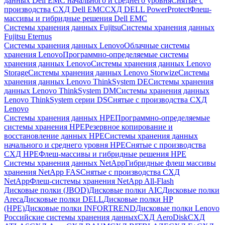
данных Dell EMC начального и среднего уровня
Снятые с
производства СХД Dell EMC
СХД DELL PowerProtect
Флеш-
массивы и гибридные решения Dell EMC
Системы хранения данных Fujitsu
Системы хранения данных
Fujitsu Eternus
Системы хранения данных Lenovo
Облачные системы
хранения Lenovo
Программно-определяемые системы
хранения данных Lenovo
Системы хранения данных Lenovo
Storage
Системы хранения данных Lenovo Storwize
Системы
хранения данных Lenovo ThinkSystem DE
Системы хранения
данных Lenovo ThinkSystem DM
Системы хранения данных
Lenovo ThinkSystem серии DS
Снятые с производства СХД
Lenovo
Системы хранения данных HPE
Программно-определяемые
системы хранения HPE
Резервное копирование и
восстановление данных HPE
Системы хранения данных
начального и среднего уровня HPE
Снятые с производства
СХД HPE
Флеш-массивы и гибридные решения HPE
Cистемы хранения данных NetApp
Гибридные флеш массивы
хранения NetApp FAS
Снятые с производства СХД
NetApp
Флеш-системы хранения NetApp All-Flash
Дисковые полки (JBOD)
Дисковые полки AIC
Дисковые полки
Areca
Дисковые полки DELL
Дисковые полки HP
(HPE)
Дисковые полки INFORTREND
Дисковые полки Lenovo
Российские системы хранения данных
СХД AeroDisk
СХД