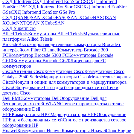
СХД Infortrend
СХД Infortrend EonStor CS
СХД Infortrend
EonStor DS
СХД Infortrend EonStor GS
СХД Infortrend EonStor
GSe
СХД Infortrend EonStor GSe Pro
СХД QSAN
QSAN XCubeFAS
QSAN XCubeNAS
QSAN
XCubeNXT
QSAN XCubeSAN
СХД Supermicro
Allied Telesis
Коммутаторы Allied Telesis
Мультисервисные
платформы Allied Telesis
Brocade
Высокопроизводительные коммутаторы Brocade с
интерфейсом Fibre Channel
Коммутатор Brocade 300
FC
Коммутатор Brocade 5300 FC
Коммутаторы Brocade
G610
Коммутаторы Brocade G620
Лицензии для FC
коммутаторов
Cisco
Антенны Cisco
Коммутаторы Cisco
Коммутаторы Cisco
Catalyst 2940 Series
Маршрутизаторы Cisco
Межсетевые экраны
Cisco
Модули и опции для коммутаторов и маршрутизаторов
Cisco
Оборудование Cisco для беспроводных сетей
Точки
доступа Cisco
Dell EMC
Коммутаторы Dell
Оборудование Dell для
беспроводных сетей WLAN
Снятое с производства сетевое
оборудование Dell
HPE
Коммутаторы HPE
Маршрутизаторы HPE
Оборудование
HPE для беспроводных сетей
Снятое с производства сетевое
оборудование HP
Huawei
Коммутаторы Huawei
Коммутаторы HuaweiCloudEngine