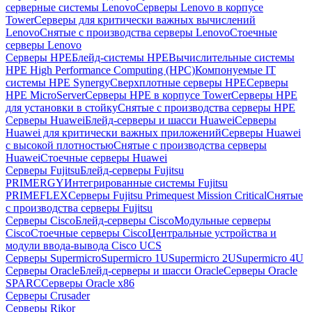
серверные системы Lenovo
Серверы Lenovo в корпусе
Tower
Серверы для критически важных вычислений
Lenovo
Снятые с производства серверы Lenovo
Стоечные
серверы Lenovo
Серверы HPE
Блейд-системы HPE
Вычислительные системы
HPE High Performance Computing (HPC)
Компонуемые IT
системы HPE Synergy
Сверхплотные серверы HPE
Серверы
HPE MicroServer
Серверы HPE в корпусе Tower
Серверы HPE
для установки в стойку
Снятые с производства серверы HPE
Серверы Huawei
Блейд-серверы и шасси Huawei
Серверы
Huawei для критически важных приложений
Серверы Huawei
с высокой плотностью
Снятые с производства серверы
Huawei
Стоечные серверы Huawei
Серверы Fujitsu
Блейд-серверы Fujitsu
PRIMERGY
Интегрированные системы Fujitsu
PRIMEFLEX
Серверы Fujitsu Primequest Mission Critical
Снятые
с производства серверы Fujitsu
Серверы Cisco
Блейд-серверы Cisco
Модульные серверы
Cisco
Стоечные серверы Cisco
Центральные устройства и
модули ввода-вывода Cisco UCS
Серверы Supermicro
Supermicro 1U
Supermicro 2U
Supermicro 4U
Серверы Oracle
Блейд-серверы и шасси Oracle
Серверы Oracle
SPARC
Серверы Oracle x86
Серверы Crusader
Серверы Rikor