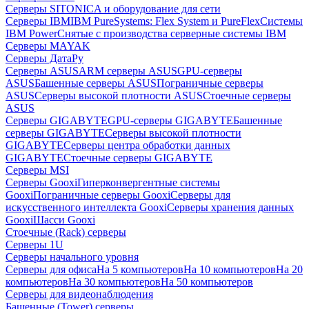
Серверы SITONICA и оборудование для сети
Серверы IBM
IBM PureSystems: Flex System и PureFlex
Системы
IBM Power
Снятые с производства серверные системы IBM
Серверы MAYAK
Серверы ДатаРу
Серверы ASUS
ARM серверы ASUS
GPU-серверы
ASUS
Башенные серверы ASUS
Пограничные серверы
ASUS
Серверы высокой плотности ASUS
Стоечные серверы
ASUS
Серверы GIGABYTE
GPU-серверы GIGABYTE
Башенные
серверы GIGABYTE
Серверы высокой плотности
GIGABYTE
Серверы центра обработки данных
GIGABYTE
Стоечные серверы GIGABYTE
Серверы MSI
Серверы Gooxi
Гиперконвергентные системы
Gooxi
Пограничные серверы Gooxi
Серверы для
искусственного интеллекта Gooxi
Серверы хранения данных
Gooxi
Шасси Gooxi
Стоечные (Rack) серверы
Серверы 1U
Серверы начального уровня
Серверы для офиса
На 5 компьютеров
На 10 компьютеров
На 20
компьютеров
На 30 компьютеров
На 50 компьютеров
Серверы для видеонаблюдения
Башенные (Tower) серверы