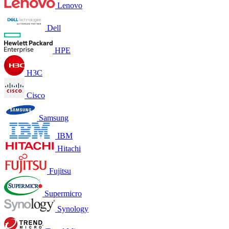
Lenovo
Dell
HPE
H3C
Cisco
Samsung
IBM
Hitachi
Fujitsu
Supermicro
Synology