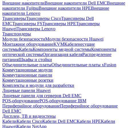
Внешние накопители
Внешние накопители Dell EMC
Внешние
накопители Fujitsu
Внешние накопители HPE
Внешние
накопители Lenovo
Трансиверы
Трансиверы Cisco
Трансиверы Dell
EMC
Трансиверы FS
Трансиверы HPE
Трансиверы
Huawei
Трансиверы Lenovo
Транспондеры
Модули безопасности
Модули безопасности Huawei
Монтажное оборудование
KVM
Кабеленесущие
системы
Кабель
Компоненты медной системы
Компоненты
оптической системы
Организация кабеля
Распределение
питания
Шкафы и стойки
Объединительные платы
Объединительные платы xFusion
Коммутационные модули
Коммутационные панели
Коммутационные розетки
Комплекты и модули для разработки
Лицевые панели Huawei
Лицевые панели для серверов Dell EMC
POS-оборудование
POS-оборудование IBM
Периферийное оборудование
Периферийное оборудование
Dell EMC
Дисплеи, ТВ и видеостены
Кабели
Кабели Cisco
Кабели Dell EMC
Кабели HPE
Кабели
Huawei
Кабели NetApp