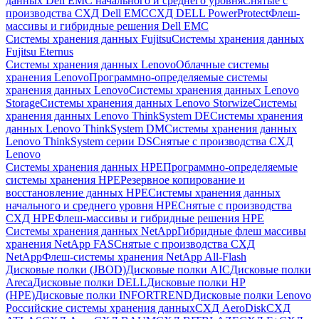
данных Dell EMC начального и среднего уровня
Снятые с
производства СХД Dell EMC
СХД DELL PowerProtect
Флеш-
массивы и гибридные решения Dell EMC
Системы хранения данных Fujitsu
Системы хранения данных
Fujitsu Eternus
Системы хранения данных Lenovo
Облачные системы
хранения Lenovo
Программно-определяемые системы
хранения данных Lenovo
Системы хранения данных Lenovo
Storage
Системы хранения данных Lenovo Storwize
Системы
хранения данных Lenovo ThinkSystem DE
Системы хранения
данных Lenovo ThinkSystem DM
Системы хранения данных
Lenovo ThinkSystem серии DS
Снятые с производства СХД
Lenovo
Системы хранения данных HPE
Программно-определяемые
системы хранения HPE
Резервное копирование и
восстановление данных HPE
Системы хранения данных
начального и среднего уровня HPE
Снятые с производства
СХД HPE
Флеш-массивы и гибридные решения HPE
Cистемы хранения данных NetApp
Гибридные флеш массивы
хранения NetApp FAS
Снятые с производства СХД
NetApp
Флеш-системы хранения NetApp All-Flash
Дисковые полки (JBOD)
Дисковые полки AIC
Дисковые полки
Areca
Дисковые полки DELL
Дисковые полки HP
(HPE)
Дисковые полки INFORTREND
Дисковые полки Lenovo
Российские системы хранения данных
СХД AeroDisk
СХД