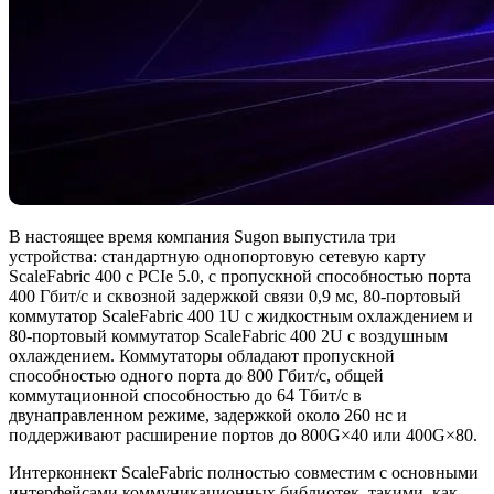
В настоящее время компания Sugon выпустила три
устройства: стандартную однопортовую сетевую карту
ScaleFabric 400 с PCIe 5.0, с пропускной способностью порта
400 Гбит/с и сквозной задержкой связи 0,9 мс, 80-портовый
коммутатор ScaleFabric 400 1U с жидкостным охлаждением и
80-портовый коммутатор ScaleFabric 400 2U с воздушным
охлаждением. Коммутаторы обладают пропускной
способностью одного порта до 800 Гбит/с, общей
коммутационной способностью до 64 Тбит/с в
двунаправленном режиме, задержкой около 260 нс и
поддерживают расширение портов до 800G×40 или 400G×80.
Интерконнект ScaleFabric полностью совместим с основными
интерфейсами коммуникационных библиотек, такими, как