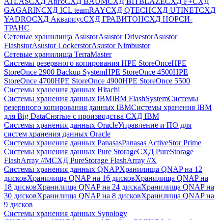
ATLAS
СХД Aрго
СХД BAUM
СХД BITBLAZE
СХД F+
СХД
GAGARIN
СХД ICL teamRAY
СХД QTECH
СХД UTINET
СХД
YADRO
СХД Аквариус
СХД ГРАВИТОН
СХД НОРСИ-
ТРАНС
Сетевые хранилища Asustor
Asustor Drivestor
Asustor
Flashstor
Asustor Lockerstor
Asustor Nimbustor
Сетевые хранилища TerraMaster
Системы резервного копирования HPE StoreOnce
HPE
StoreOnce 2900 Backup System
HPE StoreOnce 4500
HPE
StoreOnce 4700
HPE StoreOnce 4900
HPE StoreOnce 5500
Системы хранения данных Hitachi
Системы хранения данных IBM
IBM FlashSystem
Системы
резервного копирования данных IBM
Системы хранения IBM
для Big Data
Снятые с производства СХД IBM
Системы хранения данных Oracle
Управление и ПО для
систем хранения данных Oracle
Системы хранения данных Panasas
Panasas ActiveStor Prime
Системы хранения данных Pure Storage
СХД PureStorage
FlashArray //M
СХД PureStorage FlashArray //X
Системы хранения данных QNAP
Хранилища QNAP на 12
дисков
Хранилища QNAP на 16 дисков
Хранилища QNAP на
18 дисков
Хранилища QNAP на 24 диска
Хранилища QNAP на
30 дисков
Хранилища QNAP на 8 дисков
Хранилища QNAP на
9 дисков
Системы хранения данных Synology