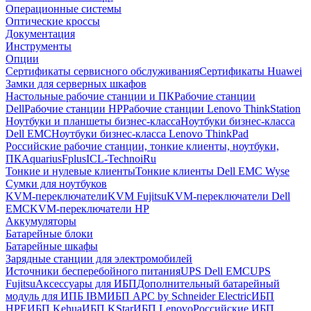
Операционные системы
Оптические кроссы
Документация
Инструменты
Опции
Сертификаты сервисного обслуживания
Сертификаты Huawei
Замки для серверных шкафов
Настольные рабочие станции и ПК
Рабочие станции
Dell
Рабочие станции HP
Рабочие станции Lenovo ThinkStation
Ноутбуки и планшеты бизнес-класса
Ноутбуки бизнес-класса
Dell EMC
Ноутбуки бизнес-класса Lenovo ThinkPad
Российские рабочие станции, тонкие клиенты, ноутбуки,
ПК
Aquarius
Fplus
ICL-Techno
iRu
Тонкие и нулевые клиенты
Тонкие клиенты Dell EMC Wyse
Сумки для ноутбуков
KVM-переключатели
KVM Fujitsu
KVM-переключатели Dell
EMC
KVM-переключатели HP
Аккумуляторы
Батарейные блоки
Батарейные шкафы
Зарядные станции для электромобилей
Источники бесперебойного питания
UPS Dell EMC
UPS
Fujitsu
Аксессуары для ИБП
Дополнительный батарейный
модуль для ИПБ IBM
ИБП APC by Schneider Electric
ИБП
HPE
ИБП Kehua
ИБП KStar
ИБП Lenovo
Российские ИБП