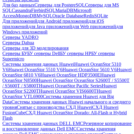
Для баз данных
Серверы для PostgreSQL
Серверы для MS
SQL
Cassandra
FirebirdSQL
MariaDB
Microsoft
Access
MongoDB
MySQL
Oracle Database
Redis
SQLite
Для приложений
для Android приложений
для iOS
приложений
для Java приложений
для Web приложений
для
Windows приложений
Серверы YADRO
Серверы Dahua
Серверы для 3D моделирования
Серверы БУ
БУ серверы Dell
БУ серверы HP
БУ серверы
Supermicro
Системы хранения данных Huawei
Huawei OceanStor 5310
V6
Huawei OceanStor 5510 V6
Huawei OceanStor 5610 V6
Huawei
OceanStor 6810 V6
Huawei OceanStor HDP3500E
Huawei
OceanStor N8500
Huawei OceanStor OceanStor S2600T / S5500T
/ S5600T / S5800T
Huawei OceanStor Pacific Series
Huawei
OceanStor S2200T
Huawei OceanStor VIS6600T
Huawei
OceanStor VTL6900
Системы хранения Huawei для Big
Data
Системы хранения данных Huawei начального и среднего
уровня
Снятые с производства СХД Huawei
СХД Huawei
FusionCube
СХД Huawei OceanStor Dorado: All-Flash и Hybrid
Flash
Системы хранения данных DELL EMC
Резервное копирование
и восстановление данных Dell EMC
Системы хранения