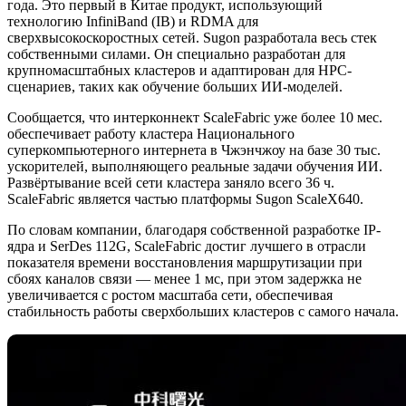
года. Это первый в Китае продукт, использующий
технологию InfiniBand (IB) и RDMA для
сверхвысокоскоростных сетей. Sugon разработала весь стек
собственными силами. Он специально разработан для
крупномасштабных кластеров и адаптирован для HPC-
сценариев, таких как обучение больших ИИ-моделей.
Сообщается, что интерконнект ScaleFabric уже более 10 мес.
обеспечивает работу кластера Национального
суперкомпьютерного интернета в Чжэнчжоу на базе 30 тыс.
ускорителей, выполняющего реальные задачи обучения ИИ.
Развёртывание всей сети кластера заняло всего 36 ч.
ScaleFabric является частью платформы Sugon ScaleX640.
По словам компании, благодаря собственной разработке IP-
ядра и SerDes 112G, ScaleFabric достиг лучшего в отрасли
показателя времени восстановления маршрутизации при
сбоях каналов связи — менее 1 мс, при этом задержка не
увеличивается с ростом масштаба сети, обеспечивая
стабильность работы сверхбольших кластеров с самого начала.