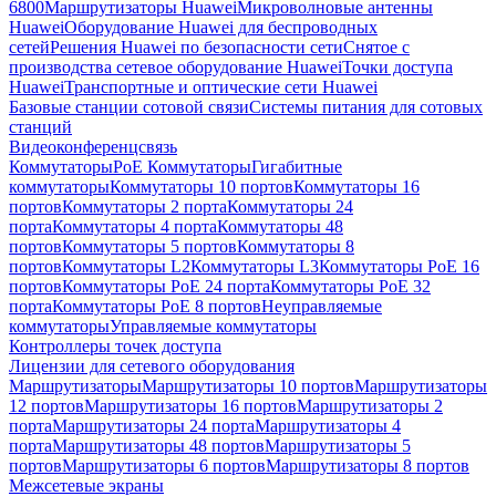
6800
Маршрутизаторы Huawei
Микроволновые антенны
Huawei
Оборудование Huawei для беспроводных
сетей
Решения Huawei по безопасности сети
Снятое с
производства сетевое оборудование Huawei
Точки доступа
Huawei
Транспортные и оптические сети Huawei
Базовые станции сотовой связи
Системы питания для сотовых
станций
Видеоконференцсвязь
Коммутаторы
PoE Коммутаторы
Гигабитные
коммутаторы
Коммутаторы 10 портов
Коммутаторы 16
портов
Коммутаторы 2 порта
Коммутаторы 24
порта
Коммутаторы 4 порта
Коммутаторы 48
портов
Коммутаторы 5 портов
Коммутаторы 8
портов
Коммутаторы L2
Коммутаторы L3
Коммутаторы PoE 16
портов
Коммутаторы PoE 24 порта
Коммутаторы PoE 32
порта
Коммутаторы PoE 8 портов
Неуправляемые
коммутаторы
Управляемые коммутаторы
Контроллеры точек доступа
Лицензии для сетевого оборудования
Маршрутизаторы
Маршрутизаторы 10 портов
Маршрутизаторы
12 портов
Маршрутизаторы 16 портов
Маршрутизаторы 2
порта
Маршрутизаторы 24 порта
Маршрутизаторы 4
порта
Маршрутизаторы 48 портов
Маршрутизаторы 5
портов
Маршрутизаторы 6 портов
Маршрутизаторы 8 портов
Межсетевые экраны