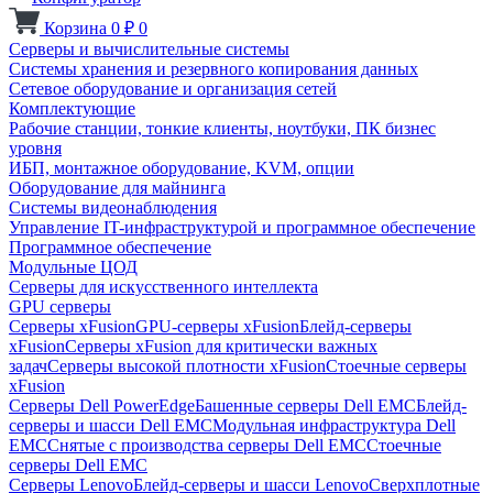
Корзина
0
₽
0
Серверы и вычислительные системы
Системы хранения и резервного копирования данных
Сетевое оборудование и организация сетей
Комплектующие
Рабочие станции, тонкие клиенты, ноутбуки, ПК бизнес
уровня
ИБП, монтажное оборудование, KVM, опции
Оборудование для майнинга
Системы видеонаблюдения
Управление IT-инфраструктурой и программное обеспечение
Программное обеспечение
Модульные ЦОД
Серверы для искусственного интеллекта
GPU серверы
Серверы xFusion
GPU-серверы xFusion
Блейд-серверы
xFusion
Серверы xFusion для критически важных
задач
Серверы высокой плотности xFusion
Стоечные серверы
xFusion
Серверы Dell PowerEdge
Башенные серверы Dell EMC
Блейд-
серверы и шасси Dell EMC
Модульная инфраструктура Dell
EMC
Снятые с производства серверы Dell EMC
Стоечные
серверы Dell EMC
Серверы Lenovo
Блейд-серверы и шасси Lenovo
Сверхплотные