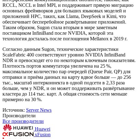
RCCL, NCCL и Intel MPI, и поддерживает прямую миграцию
основных фреймворков для больших языковых моделей и
приложений HPC, таких, как Llama, DeepSeek и Kimi, что
обеспечивает бесперебойное развёртывание приложений.
Таким образом, Sugon стала вторым в мире заметным
поставщиком InfiniBand после NVIDIA, которой эта
технология досталась после поглощения Mellanox в 2019 г.
Согласно данным Sugon, технические характеристики
ScaleFabric 400 соответствуют уровню NVIDIA InfiniBand
NDR и превосходят его по некоторым ключевым показателям.
Плотность портов коммутатора увеличена на 25 %,
максимальное количество пар очередей (Queue Pair, QP) для
отправки и приёма данных на карту вдвое больше — до 256
тыс., масштаб интерконнекта в одной подсети в 2,33 раза
больше, чем у NDR, и он может поддерживать развёртывание
кластера до 114 тыс. карт. А общая стоимость сети меньше
примерно на 30 %.
Источник:
Server News
Производители
Все производители
Huawei
xFusion