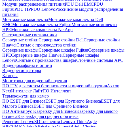
Модули распределения питания
PDU Dell EMC
PDU
Fujitsu
PDU HP
PDU Lenovo
Российские модули распределения
питания
Монтажные комплекты
Монтажные комплекты Dell
EMC
Монтажные комплекты Fujitsu
Монтажные комплекты
HPE
Монтажные комплекты NetApp
Светодиодные светильники
Серверные стойки
Серверные стойки Dell
Серверные стойки
Huawei
Снятые с производства стойки
Серверные шкафы
Серверные шкафы Fujitsu
Серверные шкафы
HPE
Серверные шкафы Huawei
Серверные шкафы
Lenovo
Снятые с производства шкафы
Стоечные системы APC
Видеодомофоны и опции
Видеорегистраторы
Камеры
Мониторы для видеонаблюдения
ПО ITV для систем безопасности и видеонаблюдения
Axxon
Next
Интеллект Лайт
ПО Интеллект
Термокожухи для камер
ПО ESET для Бизнеса
ESET для Крупного Бизнеса
ESET для
Малого Бизнеса
ESET для Среднего Бизнеса
ПО Антивирус Kaspersky для Бизнеса
Kaspersky для малого
бизнеса
Kaspersky для среднего бизнеса
Решения Lenovo
SDI-решения Lenovo ThinkAgile
HPE
3PAR
Alletra
Altair
Aruba
Athonet
Bright Cluster