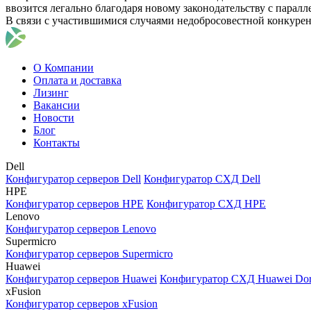
ввозится легально благодаря новому законодательству с парал
В связи с участившимися случаями недобросовестной конкуре
О Компании
Оплата и доставка
Лизинг
Вакансии
Новости
Блог
Контакты
Dell
Конфигуратор серверов Dell
Конфигуратор СХД Dell
HPE
Конфигуратор серверов HPE
Конфигуратор СХД HPE
Lenovo
Конфигуратор серверов Lenovo
Supermicro
Конфигуратор серверов Supermicro
Huawei
Конфигуратор серверов Huawei
Конфигуратор СХД Huawei Do
xFusion
Конфигуратор серверов xFusion