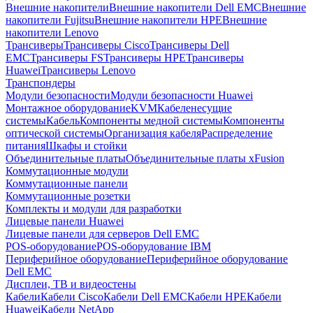
Внешние накопители
Внешние накопители Dell EMC
Внешние
накопители Fujitsu
Внешние накопители HPE
Внешние
накопители Lenovo
Трансиверы
Трансиверы Cisco
Трансиверы Dell
EMC
Трансиверы FS
Трансиверы HPE
Трансиверы
Huawei
Трансиверы Lenovo
Транспондеры
Модули безопасности
Модули безопасности Huawei
Монтажное оборудование
KVM
Кабеленесущие
системы
Кабель
Компоненты медной системы
Компоненты
оптической системы
Организация кабеля
Распределение
питания
Шкафы и стойки
Объединительные платы
Объединительные платы xFusion
Коммутационные модули
Коммутационные панели
Коммутационные розетки
Комплекты и модули для разработки
Лицевые панели Huawei
Лицевые панели для серверов Dell EMC
POS-оборудование
POS-оборудование IBM
Периферийное оборудование
Периферийное оборудование
Dell EMC
Дисплеи, ТВ и видеостены
Кабели
Кабели Cisco
Кабели Dell EMC
Кабели HPE
Кабели
Huawei
Кабели NetApp