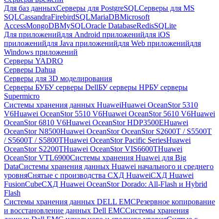
Для баз данных
Серверы для PostgreSQL
Серверы для MS
SQL
Cassandra
FirebirdSQL
MariaDB
Microsoft
Access
MongoDB
MySQL
Oracle Database
Redis
SQLite
Для приложений
для Android приложений
для iOS
приложений
для Java приложений
для Web приложений
для
Windows приложений
Серверы YADRO
Серверы Dahua
Серверы для 3D моделирования
Серверы БУ
БУ серверы Dell
БУ серверы HP
БУ серверы
Supermicro
Системы хранения данных Huawei
Huawei OceanStor 5310
V6
Huawei OceanStor 5510 V6
Huawei OceanStor 5610 V6
Huawei
OceanStor 6810 V6
Huawei OceanStor HDP3500E
Huawei
OceanStor N8500
Huawei OceanStor OceanStor S2600T / S5500T
/ S5600T / S5800T
Huawei OceanStor Pacific Series
Huawei
OceanStor S2200T
Huawei OceanStor VIS6600T
Huawei
OceanStor VTL6900
Системы хранения Huawei для Big
Data
Системы хранения данных Huawei начального и среднего
уровня
Снятые с производства СХД Huawei
СХД Huawei
FusionCube
СХД Huawei OceanStor Dorado: All-Flash и Hybrid
Flash
Системы хранения данных DELL EMC
Резервное копирование
и восстановление данных Dell EMC
Системы хранения