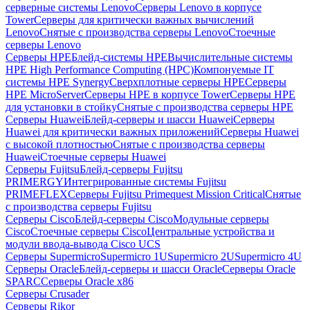
серверные системы Lenovo
Серверы Lenovo в корпусе
Tower
Серверы для критически важных вычислений
Lenovo
Снятые с производства серверы Lenovo
Стоечные
серверы Lenovo
Серверы HPE
Блейд-системы HPE
Вычислительные системы
HPE High Performance Computing (HPC)
Компонуемые IT
системы HPE Synergy
Сверхплотные серверы HPE
Серверы
HPE MicroServer
Серверы HPE в корпусе Tower
Серверы HPE
для установки в стойку
Снятые с производства серверы HPE
Серверы Huawei
Блейд-серверы и шасси Huawei
Серверы
Huawei для критически важных приложений
Серверы Huawei
с высокой плотностью
Снятые с производства серверы
Huawei
Стоечные серверы Huawei
Серверы Fujitsu
Блейд-серверы Fujitsu
PRIMERGY
Интегрированные системы Fujitsu
PRIMEFLEX
Серверы Fujitsu Primequest Mission Critical
Снятые
с производства серверы Fujitsu
Серверы Cisco
Блейд-серверы Cisco
Модульные серверы
Cisco
Стоечные серверы Cisco
Центральные устройства и
модули ввода-вывода Cisco UCS
Серверы Supermicro
Supermicro 1U
Supermicro 2U
Supermicro 4U
Серверы Oracle
Блейд-серверы и шасси Oracle
Серверы Oracle
SPARC
Серверы Oracle x86
Серверы Crusader
Серверы Rikor