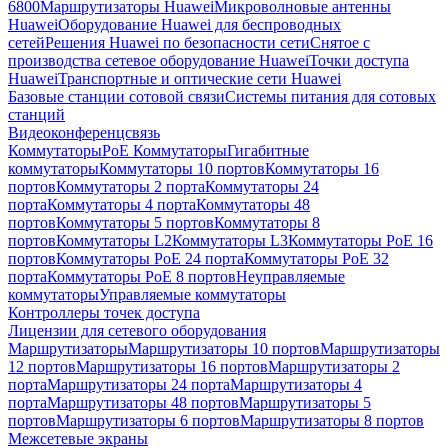
6800
Маршрутизаторы Huawei
Микроволновые антенны
Huawei
Оборудование Huawei для беспроводных
сетей
Решения Huawei по безопасности сети
Снятое с
производства сетевое оборудование Huawei
Точки доступа
Huawei
Транспортные и оптические сети Huawei
Базовые станции сотовой связи
Системы питания для сотовых
станций
Видеоконференцсвязь
Коммутаторы
PoE Коммутаторы
Гигабитные
коммутаторы
Коммутаторы 10 портов
Коммутаторы 16
портов
Коммутаторы 2 порта
Коммутаторы 24
порта
Коммутаторы 4 порта
Коммутаторы 48
портов
Коммутаторы 5 портов
Коммутаторы 8
портов
Коммутаторы L2
Коммутаторы L3
Коммутаторы PoE 16
портов
Коммутаторы PoE 24 порта
Коммутаторы PoE 32
порта
Коммутаторы PoE 8 портов
Неуправляемые
коммутаторы
Управляемые коммутаторы
Контроллеры точек доступа
Лицензии для сетевого оборудования
Маршрутизаторы
Маршрутизаторы 10 портов
Маршрутизаторы
12 портов
Маршрутизаторы 16 портов
Маршрутизаторы 2
порта
Маршрутизаторы 24 порта
Маршрутизаторы 4
порта
Маршрутизаторы 48 портов
Маршрутизаторы 5
портов
Маршрутизаторы 6 портов
Маршрутизаторы 8 портов
Межсетевые экраны