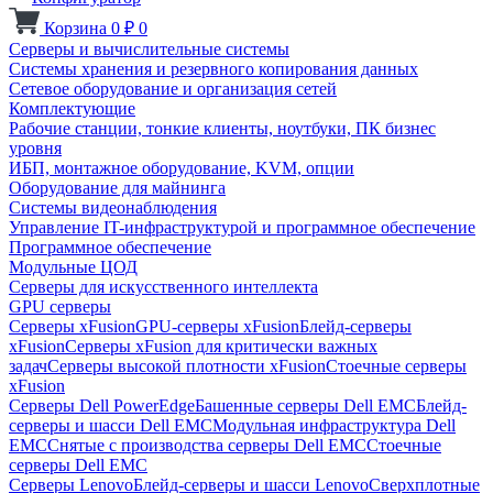
Корзина
0
₽
0
Серверы и вычислительные системы
Системы хранения и резервного копирования данных
Сетевое оборудование и организация сетей
Комплектующие
Рабочие станции, тонкие клиенты, ноутбуки, ПК бизнес
уровня
ИБП, монтажное оборудование, KVM, опции
Оборудование для майнинга
Системы видеонаблюдения
Управление IT-инфраструктурой и программное обеспечение
Программное обеспечение
Модульные ЦОД
Серверы для искусственного интеллекта
GPU серверы
Серверы xFusion
GPU-серверы xFusion
Блейд-серверы
xFusion
Серверы xFusion для критически важных
задач
Серверы высокой плотности xFusion
Стоечные серверы
xFusion
Серверы Dell PowerEdge
Башенные серверы Dell EMC
Блейд-
серверы и шасси Dell EMC
Модульная инфраструктура Dell
EMC
Снятые с производства серверы Dell EMC
Стоечные
серверы Dell EMC
Серверы Lenovo
Блейд-серверы и шасси Lenovo
Сверхплотные