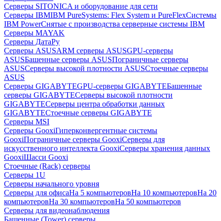
Серверы SITONICA и оборудование для сети
Серверы IBM
IBM PureSystems: Flex System и PureFlex
Системы
IBM Power
Снятые с производства серверные системы IBM
Серверы MAYAK
Серверы ДатаРу
Серверы ASUS
ARM серверы ASUS
GPU-серверы
ASUS
Башенные серверы ASUS
Пограничные серверы
ASUS
Серверы высокой плотности ASUS
Стоечные серверы
ASUS
Серверы GIGABYTE
GPU-серверы GIGABYTE
Башенные
серверы GIGABYTE
Серверы высокой плотности
GIGABYTE
Серверы центра обработки данных
GIGABYTE
Стоечные серверы GIGABYTE
Серверы MSI
Серверы Gooxi
Гиперконвергентные системы
Gooxi
Пограничные серверы Gooxi
Серверы для
искусственного интеллекта Gooxi
Серверы хранения данных
Gooxi
Шасси Gooxi
Стоечные (Rack) серверы
Серверы 1U
Серверы начального уровня
Серверы для офиса
На 5 компьютеров
На 10 компьютеров
На 20
компьютеров
На 30 компьютеров
На 50 компьютеров
Серверы для видеонаблюдения
Башенные (Tower) серверы