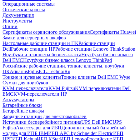
Операционные системы
Оптические кроссы
Документация
Инструменты
Опции
Сертификаты сервисного обслуживания
Сертификаты Huawei
Замки для серверных шкафов
Настольные рабочие станции и ПК
Рабочие станции
Dell
Рабочие станции HP
Рабочие станции Lenovo ThinkStation
Ноутбуки и планшеты бизнес-класса
Ноутбуки бизнес-класса
Dell EMC
Ноутбуки бизнес-класса Lenovo ThinkPad
Российские рабочие станции, тонкие клиенты, ноутбуки,
ПК
Aquarius
Fplus
ICL-Techno
iRu
Тонкие и нулевые клиенты
Тонкие клиенты Dell EMC Wyse
Сумки для ноутбуков
KVM-переключатели
KVM Fujitsu
KVM-переключатели Dell
EMC
KVM-переключатели HP
Аккумуляторы
Батарейные блоки
Батарейные шкафы
Зарядные станции для электромобилей
Источники бесперебойного питания
UPS Dell EMC
UPS
Fujitsu
Аксессуары для ИБП
Дополнительный батарейный
модуль для ИПБ IBM
ИБП APC by Schneider Electric
ИБП
HPE
ИБП Kehua
ИБП KStar
ИБП Lenovo
Российские ИБП