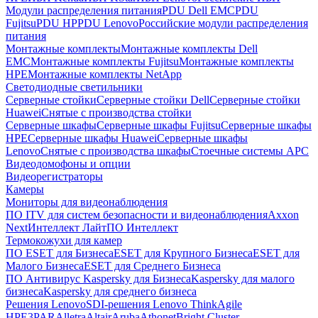
Модули распределения питания
PDU Dell EMC
PDU
Fujitsu
PDU HP
PDU Lenovo
Российские модули распределения
питания
Монтажные комплекты
Монтажные комплекты Dell
EMC
Монтажные комплекты Fujitsu
Монтажные комплекты
HPE
Монтажные комплекты NetApp
Светодиодные светильники
Серверные стойки
Серверные стойки Dell
Серверные стойки
Huawei
Снятые с производства стойки
Серверные шкафы
Серверные шкафы Fujitsu
Серверные шкафы
HPE
Серверные шкафы Huawei
Серверные шкафы
Lenovo
Снятые с производства шкафы
Стоечные системы APC
Видеодомофоны и опции
Видеорегистраторы
Камеры
Мониторы для видеонаблюдения
ПО ITV для систем безопасности и видеонаблюдения
Axxon
Next
Интеллект Лайт
ПО Интеллект
Термокожухи для камер
ПО ESET для Бизнеса
ESET для Крупного Бизнеса
ESET для
Малого Бизнеса
ESET для Среднего Бизнеса
ПО Антивирус Kaspersky для Бизнеса
Kaspersky для малого
бизнеса
Kaspersky для среднего бизнеса
Решения Lenovo
SDI-решения Lenovo ThinkAgile
HPE
3PAR
Alletra
Altair
Aruba
Athonet
Bright Cluster