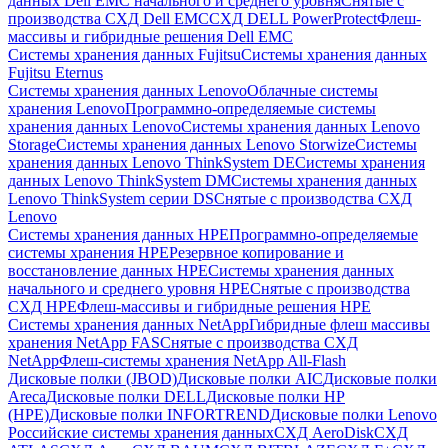
данных Dell EMC начального и среднего уровня
Снятые с
производства СХД Dell EMC
СХД DELL PowerProtect
Флеш-
массивы и гибридные решения Dell EMC
Системы хранения данных Fujitsu
Системы хранения данных
Fujitsu Eternus
Системы хранения данных Lenovo
Облачные системы
хранения Lenovo
Программно-определяемые системы
хранения данных Lenovo
Системы хранения данных Lenovo
Storage
Системы хранения данных Lenovo Storwize
Системы
хранения данных Lenovo ThinkSystem DE
Системы хранения
данных Lenovo ThinkSystem DM
Системы хранения данных
Lenovo ThinkSystem серии DS
Снятые с производства СХД
Lenovo
Системы хранения данных HPE
Программно-определяемые
системы хранения HPE
Резервное копирование и
восстановление данных HPE
Системы хранения данных
начального и среднего уровня HPE
Снятые с производства
СХД HPE
Флеш-массивы и гибридные решения HPE
Cистемы хранения данных NetApp
Гибридные флеш массивы
хранения NetApp FAS
Снятые с производства СХД
NetApp
Флеш-системы хранения NetApp All-Flash
Дисковые полки (JBOD)
Дисковые полки AIC
Дисковые полки
Areca
Дисковые полки DELL
Дисковые полки HP
(HPE)
Дисковые полки INFORTREND
Дисковые полки Lenovo
Российские системы хранения данных
СХД AeroDisk
СХД