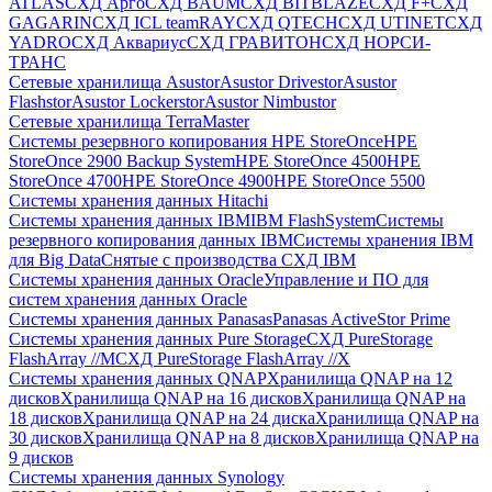
ATLAS
СХД Aрго
СХД BAUM
СХД BITBLAZE
СХД F+
СХД
GAGARIN
СХД ICL teamRAY
СХД QTECH
СХД UTINET
СХД
YADRO
СХД Аквариус
СХД ГРАВИТОН
СХД НОРСИ-
ТРАНС
Сетевые хранилища Asustor
Asustor Drivestor
Asustor
Flashstor
Asustor Lockerstor
Asustor Nimbustor
Сетевые хранилища TerraMaster
Системы резервного копирования HPE StoreOnce
HPE
StoreOnce 2900 Backup System
HPE StoreOnce 4500
HPE
StoreOnce 4700
HPE StoreOnce 4900
HPE StoreOnce 5500
Системы хранения данных Hitachi
Системы хранения данных IBM
IBM FlashSystem
Системы
резервного копирования данных IBM
Системы хранения IBM
для Big Data
Снятые с производства СХД IBM
Системы хранения данных Oracle
Управление и ПО для
систем хранения данных Oracle
Системы хранения данных Panasas
Panasas ActiveStor Prime
Системы хранения данных Pure Storage
СХД PureStorage
FlashArray //M
СХД PureStorage FlashArray //X
Системы хранения данных QNAP
Хранилища QNAP на 12
дисков
Хранилища QNAP на 16 дисков
Хранилища QNAP на
18 дисков
Хранилища QNAP на 24 диска
Хранилища QNAP на
30 дисков
Хранилища QNAP на 8 дисков
Хранилища QNAP на
9 дисков
Системы хранения данных Synology