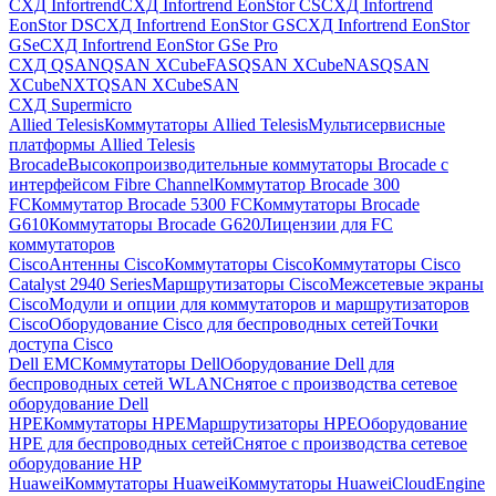
СХД Infortrend
СХД Infortrend EonStor CS
СХД Infortrend
EonStor DS
СХД Infortrend EonStor GS
СХД Infortrend EonStor
GSe
СХД Infortrend EonStor GSe Pro
СХД QSAN
QSAN XCubeFAS
QSAN XCubeNAS
QSAN
XCubeNXT
QSAN XCubeSAN
СХД Supermicro
Allied Telesis
Коммутаторы Allied Telesis
Мультисервисные
платформы Allied Telesis
Brocade
Высокопроизводительные коммутаторы Brocade с
интерфейсом Fibre Channel
Коммутатор Brocade 300
FC
Коммутатор Brocade 5300 FC
Коммутаторы Brocade
G610
Коммутаторы Brocade G620
Лицензии для FC
коммутаторов
Cisco
Антенны Cisco
Коммутаторы Cisco
Коммутаторы Cisco
Catalyst 2940 Series
Маршрутизаторы Cisco
Межсетевые экраны
Cisco
Модули и опции для коммутаторов и маршрутизаторов
Cisco
Оборудование Cisco для беспроводных сетей
Точки
доступа Cisco
Dell EMC
Коммутаторы Dell
Оборудование Dell для
беспроводных сетей WLAN
Снятое с производства сетевое
оборудование Dell
HPE
Коммутаторы HPE
Маршрутизаторы HPE
Оборудование
HPE для беспроводных сетей
Снятое с производства сетевое
оборудование HP
Huawei
Коммутаторы Huawei
Коммутаторы HuaweiCloudEngine