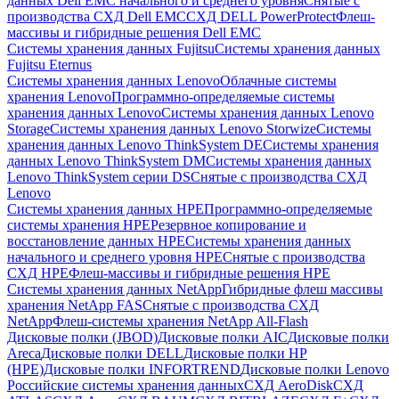
данных Dell EMC начального и среднего уровня
Снятые с
производства СХД Dell EMC
СХД DELL PowerProtect
Флеш-
массивы и гибридные решения Dell EMC
Системы хранения данных Fujitsu
Системы хранения данных
Fujitsu Eternus
Системы хранения данных Lenovo
Облачные системы
хранения Lenovo
Программно-определяемые системы
хранения данных Lenovo
Системы хранения данных Lenovo
Storage
Системы хранения данных Lenovo Storwize
Системы
хранения данных Lenovo ThinkSystem DE
Системы хранения
данных Lenovo ThinkSystem DM
Системы хранения данных
Lenovo ThinkSystem серии DS
Снятые с производства СХД
Lenovo
Системы хранения данных HPE
Программно-определяемые
системы хранения HPE
Резервное копирование и
восстановление данных HPE
Системы хранения данных
начального и среднего уровня HPE
Снятые с производства
СХД HPE
Флеш-массивы и гибридные решения HPE
Cистемы хранения данных NetApp
Гибридные флеш массивы
хранения NetApp FAS
Снятые с производства СХД
NetApp
Флеш-системы хранения NetApp All-Flash
Дисковые полки (JBOD)
Дисковые полки AIC
Дисковые полки
Areca
Дисковые полки DELL
Дисковые полки HP
(HPE)
Дисковые полки INFORTREND
Дисковые полки Lenovo
Российские системы хранения данных
СХД AeroDisk
СХД