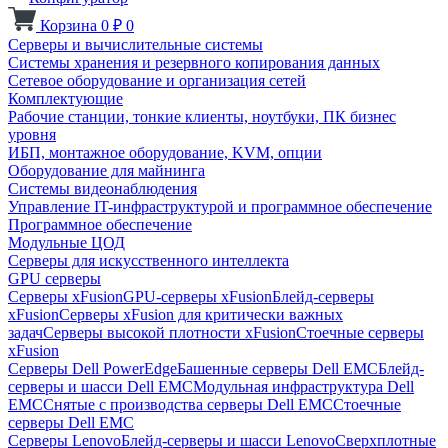
Корзина
0
₽
0
Серверы и вычислительные системы
Системы хранения и резервного копирования данных
Сетевое оборудование и организация сетей
Комплектующие
Рабочие станции, тонкие клиенты, ноутбуки, ПК бизнес
уровня
ИБП, монтажное оборудование, KVM, опции
Оборудование для майнинга
Системы видеонаблюдения
Управление IT-инфраструктурой и программное обеспечение
Программное обеспечение
Модульные ЦОД
Серверы для искусственного интеллекта
GPU серверы
Серверы xFusion
GPU-серверы xFusion
Блейд-серверы
xFusion
Серверы xFusion для критически важных
задач
Серверы высокой плотности xFusion
Стоечные серверы
xFusion
Серверы Dell PowerEdge
Башенные серверы Dell EMC
Блейд-
серверы и шасси Dell EMC
Модульная инфраструктура Dell
EMC
Снятые с производства серверы Dell EMC
Стоечные
серверы Dell EMC
Серверы Lenovo
Блейд-серверы и шасси Lenovo
Сверхплотные