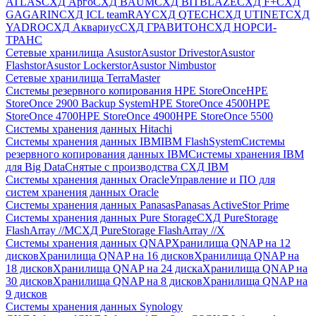
ATLAS
СХД Aрго
СХД BAUM
СХД BITBLAZE
СХД F+
СХД
GAGARIN
СХД ICL teamRAY
СХД QTECH
СХД UTINET
СХД
YADRO
СХД Аквариус
СХД ГРАВИТОН
СХД НОРСИ-
ТРАНС
Сетевые хранилища Asustor
Asustor Drivestor
Asustor
Flashstor
Asustor Lockerstor
Asustor Nimbustor
Сетевые хранилища TerraMaster
Системы резервного копирования HPE StoreOnce
HPE
StoreOnce 2900 Backup System
HPE StoreOnce 4500
HPE
StoreOnce 4700
HPE StoreOnce 4900
HPE StoreOnce 5500
Системы хранения данных Hitachi
Системы хранения данных IBM
IBM FlashSystem
Системы
резервного копирования данных IBM
Системы хранения IBM
для Big Data
Снятые с производства СХД IBM
Системы хранения данных Oracle
Управление и ПО для
систем хранения данных Oracle
Системы хранения данных Panasas
Panasas ActiveStor Prime
Системы хранения данных Pure Storage
СХД PureStorage
FlashArray //M
СХД PureStorage FlashArray //X
Системы хранения данных QNAP
Хранилища QNAP на 12
дисков
Хранилища QNAP на 16 дисков
Хранилища QNAP на
18 дисков
Хранилища QNAP на 24 диска
Хранилища QNAP на
30 дисков
Хранилища QNAP на 8 дисков
Хранилища QNAP на
9 дисков
Системы хранения данных Synology