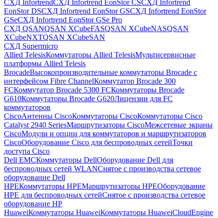
СХД Infortrend
СХД Infortrend EonStor CS
СХД Infortrend
EonStor DS
СХД Infortrend EonStor GS
СХД Infortrend EonStor
GSe
СХД Infortrend EonStor GSe Pro
СХД QSAN
QSAN XCubeFAS
QSAN XCubeNAS
QSAN
XCubeNXT
QSAN XCubeSAN
СХД Supermicro
Allied Telesis
Коммутаторы Allied Telesis
Мультисервисные
платформы Allied Telesis
Brocade
Высокопроизводительные коммутаторы Brocade с
интерфейсом Fibre Channel
Коммутатор Brocade 300
FC
Коммутатор Brocade 5300 FC
Коммутаторы Brocade
G610
Коммутаторы Brocade G620
Лицензии для FC
коммутаторов
Cisco
Антенны Cisco
Коммутаторы Cisco
Коммутаторы Cisco
Catalyst 2940 Series
Маршрутизаторы Cisco
Межсетевые экраны
Cisco
Модули и опции для коммутаторов и маршрутизаторов
Cisco
Оборудование Cisco для беспроводных сетей
Точки
доступа Cisco
Dell EMC
Коммутаторы Dell
Оборудование Dell для
беспроводных сетей WLAN
Снятое с производства сетевое
оборудование Dell
HPE
Коммутаторы HPE
Маршрутизаторы HPE
Оборудование
HPE для беспроводных сетей
Снятое с производства сетевое
оборудование HP
Huawei
Коммутаторы Huawei
Коммутаторы HuaweiCloudEngine