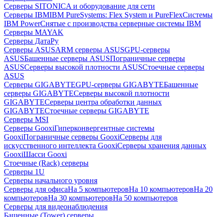
Серверы SITONICA и оборудование для сети
Серверы IBM
IBM PureSystems: Flex System и PureFlex
Системы
IBM Power
Снятые с производства серверные системы IBM
Серверы MAYAK
Серверы ДатаРу
Серверы ASUS
ARM серверы ASUS
GPU-серверы
ASUS
Башенные серверы ASUS
Пограничные серверы
ASUS
Серверы высокой плотности ASUS
Стоечные серверы
ASUS
Серверы GIGABYTE
GPU-серверы GIGABYTE
Башенные
серверы GIGABYTE
Серверы высокой плотности
GIGABYTE
Серверы центра обработки данных
GIGABYTE
Стоечные серверы GIGABYTE
Серверы MSI
Серверы Gooxi
Гиперконвергентные системы
Gooxi
Пограничные серверы Gooxi
Серверы для
искусственного интеллекта Gooxi
Серверы хранения данных
Gooxi
Шасси Gooxi
Стоечные (Rack) серверы
Серверы 1U
Серверы начального уровня
Серверы для офиса
На 5 компьютеров
На 10 компьютеров
На 20
компьютеров
На 30 компьютеров
На 50 компьютеров
Серверы для видеонаблюдения
Башенные (Tower) серверы