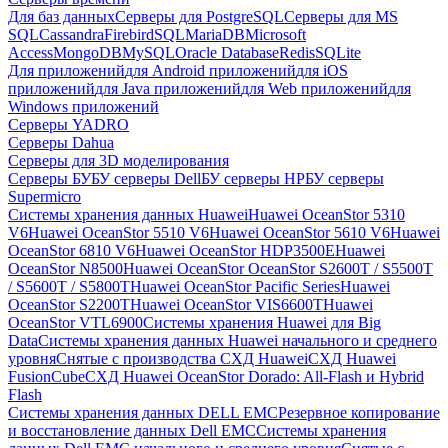
Для баз данных
Серверы для PostgreSQL
Серверы для MS
SQL
Cassandra
FirebirdSQL
MariaDB
Microsoft
Access
MongoDB
MySQL
Oracle Database
Redis
SQLite
Для приложений
для Android приложений
для iOS
приложений
для Java приложений
для Web приложений
для
Windows приложений
Серверы YADRO
Серверы Dahua
Серверы для 3D моделирования
Серверы БУ
БУ серверы Dell
БУ серверы HP
БУ серверы
Supermicro
Системы хранения данных Huawei
Huawei OceanStor 5310
V6
Huawei OceanStor 5510 V6
Huawei OceanStor 5610 V6
Huawei
OceanStor 6810 V6
Huawei OceanStor HDP3500E
Huawei
OceanStor N8500
Huawei OceanStor OceanStor S2600T / S5500T
/ S5600T / S5800T
Huawei OceanStor Pacific Series
Huawei
OceanStor S2200T
Huawei OceanStor VIS6600T
Huawei
OceanStor VTL6900
Системы хранения Huawei для Big
Data
Системы хранения данных Huawei начального и среднего
уровня
Снятые с производства СХД Huawei
СХД Huawei
FusionCube
СХД Huawei OceanStor Dorado: All-Flash и Hybrid
Flash
Системы хранения данных DELL EMC
Резервное копирование
и восстановление данных Dell EMC
Системы хранения