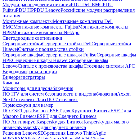
Модули распределения питания
PDU Dell EMC
PDU
Fujitsu
PDU HP
PDU Lenovo
Российские модули распределения
питания
Монтажные комплекты
Монтажные комплекты Dell
EMC
Монтажные комплекты Fujitsu
Монтажные комплекты
HPE
Монтажные комплекты NetApp
Светодиодные светильники
Серверные стойки
Серверные стойки Dell
Серверные стойки
Huawei
Снятые с производства стойки
Серверные шкафы
Серверные шкафы Fujitsu
Серверные шкафы
HPE
Серверные шкафы Huawei
Серверные шкафы
Lenovo
Снятые с производства шкафы
Стоечные системы APC
Видеодомофоны и опции
Видеорегистраторы
Камеры
Мониторы для видеонаблюдения
ПО ITV для систем безопасности и видеонаблюдения
Axxon
Next
Интеллект Лайт
ПО Интеллект
Термокожухи для камер
ПО ESET для Бизнеса
ESET для Крупного Бизнеса
ESET для
Малого Бизнеса
ESET для Среднего Бизнеса
ПО Антивирус Kaspersky для Бизнеса
Kaspersky для малого
бизнеса
Kaspersky для среднего бизнеса
Решения Lenovo
SDI-решения Lenovo ThinkAgile
HPE
3PAR
Alletra
Altair
Aruba
Athonet
Bright Cluster