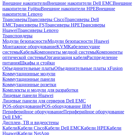
Внешние накопители
Внешние накопители Dell EMC
Внешние
накопители Fujitsu
Внешние накопители HPE
Внешние
накопители Lenovo
Трансиверы
Трансиверы Cisco
Трансиверы Dell
EMC
Трансиверы FS
Трансиверы HPE
Трансиверы
Huawei
Трансиверы Lenovo
Транспондеры
Модули безопасности
Модули безопасности Huawei
Монтажное оборудование
KVM
Кабеленесущие
системы
Кабель
Компоненты медной системы
Компоненты
оптической системы
Организация кабеля
Распределение
питания
Шкафы и стойки
Объединительные платы
Объединительные платы xFusion
Коммутационные модули
Коммутационные панели
Коммутационные розетки
Комплекты и модули для разработки
Лицевые панели Huawei
Лицевые панели для серверов Dell EMC
POS-оборудование
POS-оборудование IBM
Периферийное оборудование
Периферийное оборудование
Dell EMC
Дисплеи, ТВ и видеостены
Кабели
Кабели Cisco
Кабели Dell EMC
Кабели HPE
Кабели
Huawei
Кабели NetApp