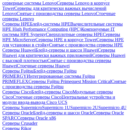
серверные системы Lenovo
Серверы Lenovo в корпусе
Tower
Серверы для критически важных вычислений
Lenovo
Снятые с производства серверы Lenovo
Стоечные
серверы Lenovo
Серверы HPE
Блейд-системы HPE
Вычислительные системы
HPE High Performance Computing (HPC)
Компонуемые IT
системы HPE Synergy
Сверхплотные серверы HPE
Серверы
HPE MicroServer
Серверы HPE в корпусе Tower
Серверы HPE
для установки в стойку
Снятые с производства серверы HPE
Серверы Huawei
Блейд-серверы и шасси Huawei
Серверы
Huawei для критически важных приложений
Серверы Huawei
с высокой плотностью
Снятые с производства серверы
Huawei
Стоечные серверы Huawei
Серверы Fujitsu
Блейд-серверы Fujitsu
PRIMERGY
Интегрированные системы Fujitsu
PRIMEFLEX
Серверы Fujitsu Primequest Mission Critical
Снятые
с производства серверы Fujitsu
Серверы Cisco
Блейд-серверы Cisco
Модульные серверы
Cisco
Стоечные серверы Cisco
Центральные устройства и
модули ввода-вывода Cisco UCS
Серверы Supermicro
Supermicro 1U
Supermicro 2U
Supermicro 4U
Серверы Oracle
Блейд-серверы и шасси Oracle
Серверы Oracle
SPARC
Серверы Oracle x86
Серверы Crusader
Серверы Rikor