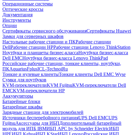
Операционные системы
Оптические кроссы
Документация
Инструменты
Опции
Сертификаты сервисного обслуживания
Сертификаты Huawei
Замки для серверных шкафов
Настольные рабочие станции и ПК
Рабочие станции
Dell
Рабочие станции HP
Рабочие станции Lenovo ThinkStation
Ноутбуки и планшеты бизнес-класса
Ноутбуки бизнес-класса
Dell EMC
Ноутбуки бизнес-класса Lenovo ThinkPad
Российские рабочие станции, тонкие клиенты, ноутбуки,
ПК
Aquarius
Fplus
ICL-Techno
iRu
Тонкие и нулевые клиенты
Тонкие клиенты Dell EMC Wyse
Сумки для ноутбуков
KVM-переключатели
KVM Fujitsu
KVM-переключатели Dell
EMC
KVM-переключатели HP
Аккумуляторы
Батарейные блоки
Батарейные шкафы
Зарядные станции для электромобилей
Источники бесперебойного питания
UPS Dell EMC
UPS
Fujitsu
Аксессуары для ИБП
Дополнительный батарейный
модуль для ИПБ IBM
ИБП APC by Schneider Electric
ИБП
HPE
ИБП Kehua
ИБП KStar
ИБП Lenovo
Российские ИБП