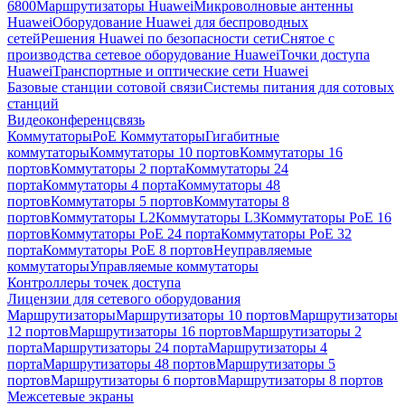
6800
Маршрутизаторы Huawei
Микроволновые антенны
Huawei
Оборудование Huawei для беспроводных
сетей
Решения Huawei по безопасности сети
Снятое с
производства сетевое оборудование Huawei
Точки доступа
Huawei
Транспортные и оптические сети Huawei
Базовые станции сотовой связи
Системы питания для сотовых
станций
Видеоконференцсвязь
Коммутаторы
PoE Коммутаторы
Гигабитные
коммутаторы
Коммутаторы 10 портов
Коммутаторы 16
портов
Коммутаторы 2 порта
Коммутаторы 24
порта
Коммутаторы 4 порта
Коммутаторы 48
портов
Коммутаторы 5 портов
Коммутаторы 8
портов
Коммутаторы L2
Коммутаторы L3
Коммутаторы PoE 16
портов
Коммутаторы PoE 24 порта
Коммутаторы PoE 32
порта
Коммутаторы PoE 8 портов
Неуправляемые
коммутаторы
Управляемые коммутаторы
Контроллеры точек доступа
Лицензии для сетевого оборудования
Маршрутизаторы
Маршрутизаторы 10 портов
Маршрутизаторы
12 портов
Маршрутизаторы 16 портов
Маршрутизаторы 2
порта
Маршрутизаторы 24 порта
Маршрутизаторы 4
порта
Маршрутизаторы 48 портов
Маршрутизаторы 5
портов
Маршрутизаторы 6 портов
Маршрутизаторы 8 портов
Межсетевые экраны